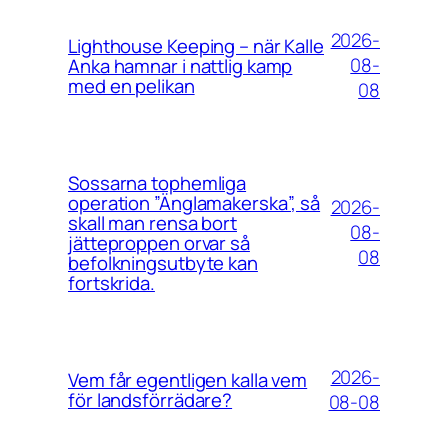
2026-
Lighthouse Keeping – när Kalle
08-
Anka hamnar i nattlig kamp
med en pelikan
08
Sossarna tophemliga
operation ”Änglamakerska”, så
2026-
skall man rensa bort
08-
jätteproppen orvar så
08
befolkningsutbyte kan
fortskrida.
2026-
Vem får egentligen kalla vem
för landsförrädare?
08-08