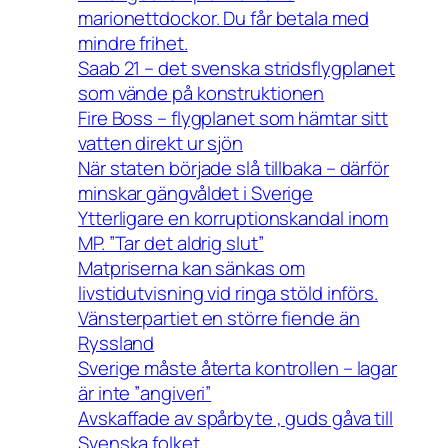
marionettdockor. Du får betala med
mindre frihet.
Saab 21 – det svenska stridsflygplanet
som vände på konstruktionen
Fire Boss – flygplanet som hämtar sitt
vatten direkt ur sjön
När staten började slå tillbaka – därför
minskar gängvåldet i Sverige
Ytterligare en korruptionskandal inom
MP. ”Tar det aldrig slut”
Matpriserna kan sänkas om
livstidutvisning vid ringa stöld införs.
Vänsterpartiet en större fiende än
Ryssland
Sverige måste återta kontrollen – lagar
är inte ”angiveri”
Avskaffade av spårbyte , guds gåva till
Svenska folket.