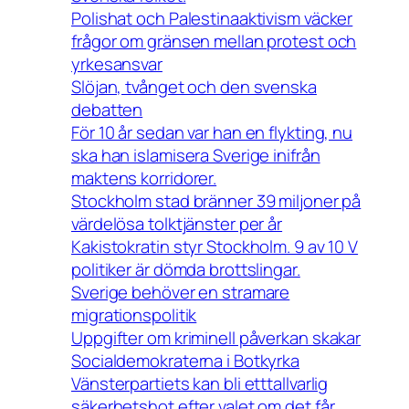
Polishat och Palestinaaktivism väcker
frågor om gränsen mellan protest och
yrkesansvar
Slöjan, tvånget och den svenska
debatten
För 10 år sedan var han en flykting, nu
ska han islamisera Sverige inifrån
maktens korridorer.
Stockholm stad bränner 39 miljoner på
värdelösa tolktjänster per år
Kakistokratin styr Stockholm. 9 av 10 V
politiker är dömda brottslingar.
Sverige behöver en stramare
migrationspolitik
Uppgifter om kriminell påverkan skakar
Socialdemokraterna i Botkyrka
Vänsterpartiets kan bli etttallvarlig
säkerhetshot efter valet om det får