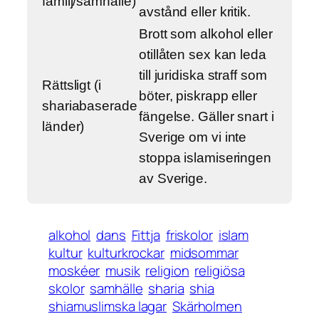
familj/samhälle)
avstånd eller kritik.
Brott som alkohol eller
otillåten sex kan leda
till juridiska straff som
Rättsligt (i
böter, piskrapp eller
shariabaserade
fängelse. Gäller snart i
länder)
Sverige om vi inte
stoppa islamiseringen
av Sverige.
alkohol
dans
Fittja
friskolor
islam
kultur
kulturkrockar
midsommar
moskéer
musik
religion
religiösa
skolor
samhälle
sharia
shia
shiamuslimska lagar
Skärholmen