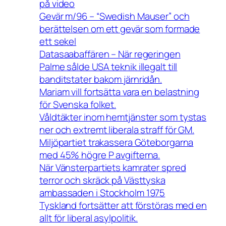
på video
Gevär m/96 – “Swedish Mauser” och
berättelsen om ett gevär som formade
ett sekel
Datasaabaffären – När regeringen
Palme sålde USA teknik illegalt till
banditstater bakom järnridån.
Mariam vill fortsätta vara en belastning
för Svenska folket.
Våldtäkter inom hemtjänster som tystas
ner och extremt liberala straff för GM.
Miljöpartiet trakassera Göteborgarna
med 45% högre P avgifterna.
När Vänsterpartiets kamrater spred
terror och skräck på Västtyska
ambassaden i Stockholm 1975
Tyskland fortsätter att förstöras med en
allt för liberal asylpolitik.