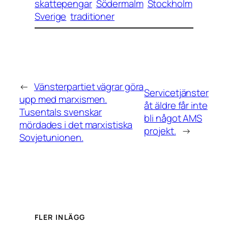
skattepengar
Södermalm
Stockholm
Sverige
traditioner
←
Vänsterpartiet vägrar göra
Servicetjänster
upp med marxismen.
åt äldre får inte
Tusentals svenskar
bli något AMS
mördades i det marxistiska
projekt.
→
Sovjetunionen.
FLER INLÄGG