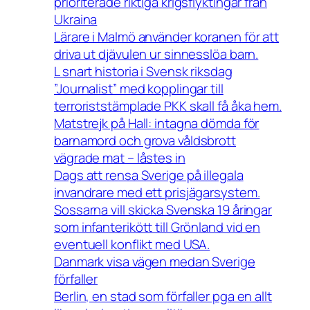
prioriterade riktiga krigsflyktingar från
Ukraina
Lärare i Malmö använder koranen för att
driva ut djävulen ur sinnesslöa barn.
L snart historia i Svensk riksdag
”Journalist” med kopplingar till
terroriststämplade PKK skall få åka hem.
Matstrejk på Hall: intagna dömda för
barnamord och grova våldsbrott
vägrade mat – låstes in
Dags att rensa Sverige på illegala
invandrare med ett prisjägarsystem.
Sossarna vill skicka Svenska 19 åringar
som infanterikött till Grönland vid en
eventuell konflikt med USA.
Danmark visa vägen medan Sverige
förfaller
Berlin, en stad som förfaller pga en allt