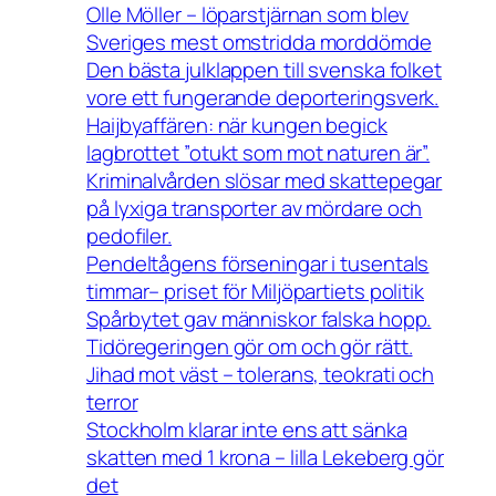
Olle Möller – löparstjärnan som blev
Sveriges mest omstridda morddömde
Den bästa julklappen till svenska folket
vore ett fungerande deporteringsverk.
Haijbyaffären: när kungen begick
lagbrottet ”otukt som mot naturen är”.
Kriminalvården slösar med skattepegar
på lyxiga transporter av mördare och
pedofiler.
Pendeltågens förseningar i tusentals
timmar– priset för Miljöpartiets politik
Spårbytet gav människor falska hopp.
Tidöregeringen gör om och gör rätt.
Jihad mot väst – tolerans, teokrati och
terror
Stockholm klarar inte ens att sänka
skatten med 1 krona – lilla Lekeberg gör
det