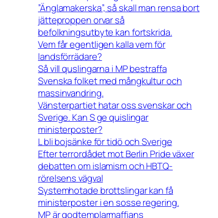
”Änglamakerska”, så skall man rensa bort
jätteproppen orvar så
befolkningsutbyte kan fortskrida.
Vem får egentligen kalla vem för
landsförrädare?
Så vill quslingarna i MP bestraffa
Svenska folket med mångkultur och
massinvandring.
Vänsterpartiet hatar oss svenskar och
Sverige. Kan S ge quislingar
ministerposter?
L bli bojsänke för tidö och Sverige
Efter terrordådet mot Berlin Pride växer
debatten om islamism och HBTQ-
rörelsens vägval
Systemhotade brottslingar kan få
ministerposter i en sosse regering.
MP är godtemplarmaffians