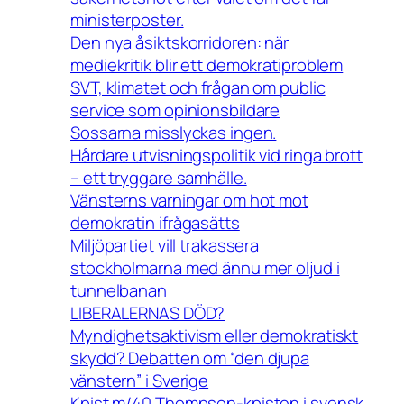
ministerposter.
Den nya åsiktskorridoren: när
mediekritik blir ett demokratiproblem
SVT, klimatet och frågan om public
service som opinionsbildare
Sossarna misslyckas ingen.
Hårdare utvisningspolitik vid ringa brott
– ett tryggare samhälle.
Vänsterns varningar om hot mot
demokratin ifrågasätts
Miljöpartiet vill trakassera
stockholmarna med ännu mer oljud i
tunnelbanan
LIBERALERNAS DÖD?
Myndighetsaktivism eller demokratiskt
skydd? Debatten om “den djupa
vänstern” i Sverige
Kpist m/40 Thompson-kpisten i svensk