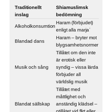
Traditionellt
Shiamuslimsk
inslag
bedömning
Haram (förbjudet)
Alkoholkonsumtion
enligt alla marjaʿ
Haram – bryter mot
Blandad dans
blygsamhetsnormer
Tillåtet om den inte
är erotisk eller
Musik och sång
syndig – vissa lärda
förbjuder all
världslig musik
Tillåtet med
måttlighet och
Blandat sällskap
anständig klädsel –
otillåtet vid flirt eller