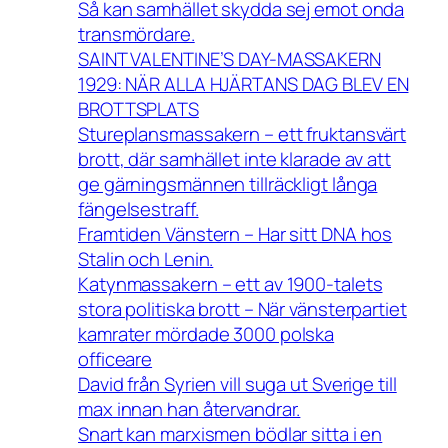
Så kan samhället skydda sej emot onda
transmördare.
SAINT VALENTINE’S DAY-MASSAKERN
1929: NÄR ALLA HJÄRTANS DAG BLEV EN
BROTTSPLATS
Stureplansmassakern – ett fruktansvärt
brott, där samhället inte klarade av att
ge gärningsmännen tillräckligt långa
fängelsestraff.
Framtiden Vänstern – Har sitt DNA hos
Stalin och Lenin.
Katynmassakern – ett av 1900-talets
stora politiska brott – När vänsterpartiet
kamrater mördade 3000 polska
officeare
David från Syrien vill suga ut Sverige till
max innan han återvandrar.
Snart kan marxismen bödlar sitta i en