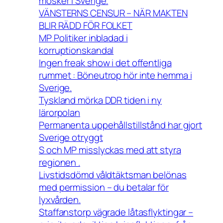
moskér i Sverige.
VÄNSTERNS CENSUR – NÄR MAKTEN
BLIR RÄDD FÖR FOLKET
MP Politiker inbladad i
korruptionskandal
Ingen freak show i det offentliga
rummet : Böneutrop hör inte hemma i
Sverige.
Tyskland mörka DDR tiden i ny
lärorpolan
Permanenta uppehållstillstånd har gjort
Sverige otryggt
S och MP misslyckas med att styra
regionen .
Livstidsdömd våldtäktsman belönas
med permission – du betalar för
lyxvården.
Staffanstorp vägrade låtasflyktingar –