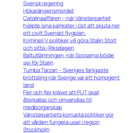
Svensk regering
Hökarängensmordet
Catalinaaffären – när Vänsterpartiet
hjälpte sina kamrater i öst att skjuta ner
ett civilt Svenskt flygplan.
Kriminell V politiker vill göra Stalin Stolt
och sitta i Riksdagen
Baltutlämningen, när Sossarna böjde
sej för Stalin
Tumba Tarzan – Sveriges farligaste
brottsling när Sverige var ett homogent
land
Fler och fler kräver att PUT skall
återkallas och omvandlas till
medborgarskap
Vänsterpartiets korrupta politiker gör
att vården fungera usel i region
Stockholm