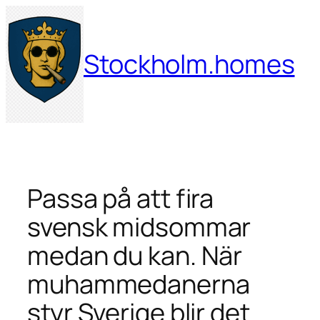
Hoppa
till
innehåll
Stockholm.homes
Passa på att fira
svensk midsommar
medan du kan. När
muhammedanerna
styr Sverige blir det