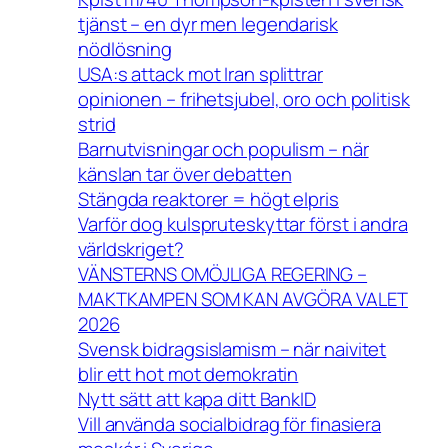
tjänst – en dyr men legendarisk
nödlösning
USA:s attack mot Iran splittrar
opinionen – frihetsjubel, oro och politisk
strid
Barnutvisningar och populism – när
känslan tar över debatten
Stängda reaktorer = högt elpris
Varför dog kulspruteskyttar först i andra
världskriget?
VÄNSTERNS OMÖJLIGA REGERING –
MAKTKAMPEN SOM KAN AVGÖRA VALET
2026
Svensk bidragsislamism – när naivitet
blir ett hot mot demokratin
Nytt sätt att kapa ditt BankID
Vill använda socialbidrag för finasiera