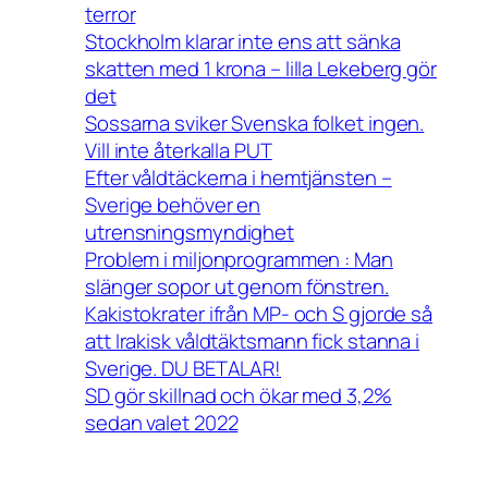
terror
Stockholm klarar inte ens att sänka
skatten med 1 krona – lilla Lekeberg gör
det
Sossarna sviker Svenska folket ingen.
Vill inte återkalla PUT
Efter våldtäckerna i hemtjänsten –
Sverige behöver en
utrensningsmyndighet
Problem i miljonprogrammen : Man
slänger sopor ut genom fönstren.
Kakistokrater ifrån MP- och S gjorde så
att Irakisk våldtäktsmann fick stanna i
Sverige. DU BETALAR!
SD gör skillnad och ökar med 3,2%
sedan valet 2022