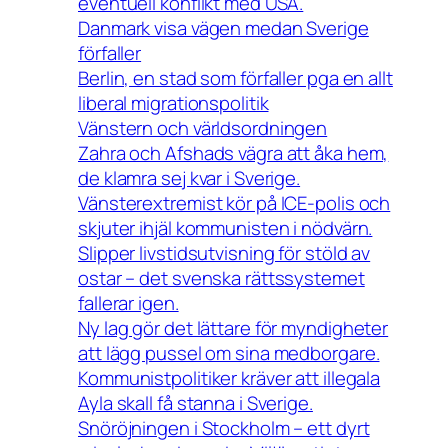
eventuell konflikt med USA.
Danmark visa vägen medan Sverige
förfaller
Berlin, en stad som förfaller pga en allt
liberal migrationspolitik
Vänstern och världsordningen
Zahra och Afshads vägra att åka hem,
de klamra sej kvar i Sverige.
Vänsterextremist kör på ICE-polis och
skjuter ihjäl kommunisten i nödvärn.
Slipper livstidsutvisning för stöld av
ostar – det svenska rättssystemet
fallerar igen.
Ny lag gör det lättare för myndigheter
att lägg pussel om sina medborgare.
Kommunistpolitiker kräver att illegala
Ayla skall få stanna i Sverige.
Snöröjningen i Stockholm – ett dyrt