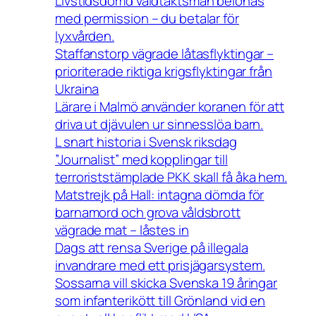
Livstidsdömd våldtäktsman belönas
med permission – du betalar för
lyxvården.
Staffanstorp vägrade låtasflyktingar –
prioriterade riktiga krigsflyktingar från
Ukraina
Lärare i Malmö använder koranen för att
driva ut djävulen ur sinnesslöa barn.
L snart historia i Svensk riksdag
”Journalist” med kopplingar till
terroriststämplade PKK skall få åka hem.
Matstrejk på Hall: intagna dömda för
barnamord och grova våldsbrott
vägrade mat – låstes in
Dags att rensa Sverige på illegala
invandrare med ett prisjägarsystem.
Sossarna vill skicka Svenska 19 åringar
som infanterikött till Grönland vid en