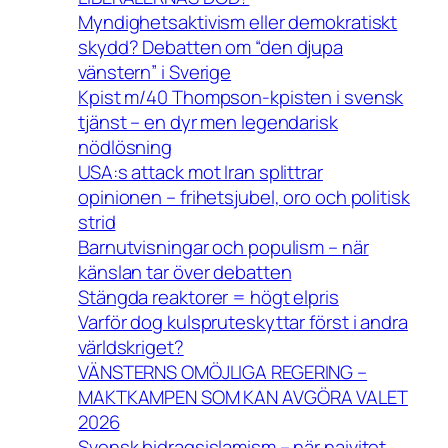
Myndighetsaktivism eller demokratiskt
skydd? Debatten om “den djupa
vänstern” i Sverige
Kpist m/40 Thompson-kpisten i svensk
tjänst – en dyr men legendarisk
nödlösning
USA:s attack mot Iran splittrar
opinionen – frihetsjubel, oro och politisk
strid
Barnutvisningar och populism – när
känslan tar över debatten
Stängda reaktorer = högt elpris
Varför dog kulspruteskyttar först i andra
världskriget?
VÄNSTERNS OMÖJLIGA REGERING –
MAKTKAMPEN SOM KAN AVGÖRA VALET
2026
Svensk bidragsislamism – när naivitet