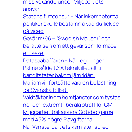
misslyckande under Miljöpartiets
ansvar
Statens filmcensur – När inkompetenta
politiker skulle bestämma vad du fick se
på video
Gevär m/96 – “Swedish Mauser” och
berättelsen om ett gevär som formade
ett sekel
Datasaabaffären – När regeringen
Palme sålde USA teknik illegalt till
banditstater bakom järnridån.
Mariam vill fortsätta vara en belastning
för Svenska folket.
Våldtäkter inom hemtjänster som tystas
ner och extremt liberala straff för GM.
Miljöpartiet trakassera Göteborgarna
med 45% högre P avgifterna.
När Vänsterpartiets kamrater spred