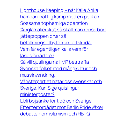
Lighthouse Keeping – när Kalle Anka
hamnar i nattlig kamp med en pelikan
Sossarna tophemliga operation
”Änglamakerska”, så skall man rensa bort
jätteproppen orvar så
befolkningsutbyte kan fortskrida.
Vem får egentligen kalla vem för
landsförrädare?
Så vill quslingarna i MP bestraffa
Svenska folket med mångkultur och
massinvandring.
Vänsterpartiet hatar oss svenskar och
Sverige. Kan S ge quislingar
ministerposter?
L bli bojsänke för tidö och Sverige
Efter terrordådet mot Berlin Pride växer
debatten om islamism och HBTQ-