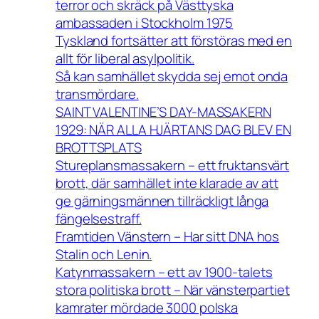
terror och skräck på Västtyska
ambassaden i Stockholm 1975
Tyskland fortsätter att förstöras med en
allt för liberal asylpolitik.
Så kan samhället skydda sej emot onda
transmördare.
SAINT VALENTINE’S DAY-MASSAKERN
1929: NÄR ALLA HJÄRTANS DAG BLEV EN
BROTTSPLATS
Stureplansmassakern – ett fruktansvärt
brott, där samhället inte klarade av att
ge gärningsmännen tillräckligt långa
fängelsestraff.
Framtiden Vänstern – Har sitt DNA hos
Stalin och Lenin.
Katynmassakern – ett av 1900-talets
stora politiska brott – När vänsterpartiet
kamrater mördade 3000 polska