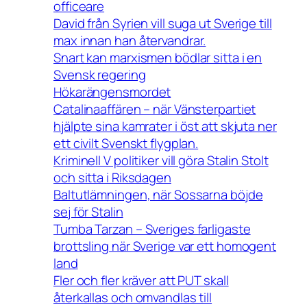
officeare
David från Syrien vill suga ut Sverige till
max innan han återvandrar.
Snart kan marxismen bödlar sitta i en
Svensk regering
Hökarängensmordet
Catalinaaffären – när Vänsterpartiet
hjälpte sina kamrater i öst att skjuta ner
ett civilt Svenskt flygplan.
Kriminell V politiker vill göra Stalin Stolt
och sitta i Riksdagen
Baltutlämningen, när Sossarna böjde
sej för Stalin
Tumba Tarzan – Sveriges farligaste
brottsling när Sverige var ett homogent
land
Fler och fler kräver att PUT skall
återkallas och omvandlas till