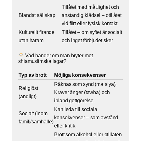
Tillåtet med måttlighet och
Blandat sällskap
anständig klädsel – otillåtet
vid flirt eller fysisk kontakt
Kulturellt firande
Tillåtet – om syftet är socialt
utan haram
och inget förbjudet sker
Vad händer om man bryter mot
shiamuslimska lagar?
Typ av brott
Möjliga konsekvenser
Räknas som synd (maʿsiya).
Religiöst
Kräver ånger (tawba) och
(andligt)
ibland gottgörelse.
Kan leda till sociala
Socialt (inom
konsekvenser – som avstånd
familj/samhälle)
eller kritik.
Brott som alkohol eller otillåten