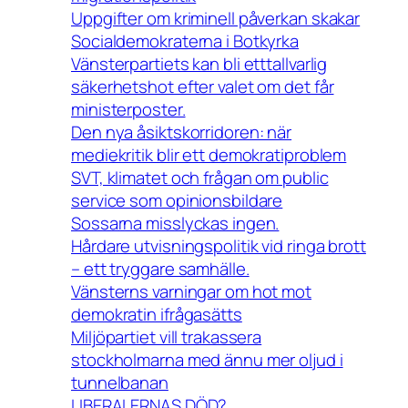
Uppgifter om kriminell påverkan skakar
Socialdemokraterna i Botkyrka
Vänsterpartiets kan bli etttallvarlig
säkerhetshot efter valet om det får
ministerposter.
Den nya åsiktskorridoren: när
mediekritik blir ett demokratiproblem
SVT, klimatet och frågan om public
service som opinionsbildare
Sossarna misslyckas ingen.
Hårdare utvisningspolitik vid ringa brott
– ett tryggare samhälle.
Vänsterns varningar om hot mot
demokratin ifrågasätts
Miljöpartiet vill trakassera
stockholmarna med ännu mer oljud i
tunnelbanan
LIBERALERNAS DÖD?