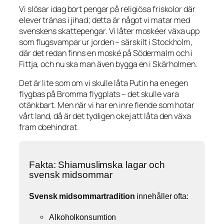
Vi slösar idag bort pengar på religiösa friskolor där
elever tränas i jihad; detta är något vi matar med
svenskens skattepengar. Vi låter moskéer växa upp
som flugsvampar ur jorden – särskilt i Stockholm,
där det redan finns en moské på Södermalm och i
Fittja, och nu ska man även bygga en i Skärholmen.
Det är lite som om vi skulle låta Putin ha en egen
flygbas på Bromma flygplats – det skulle vara
otänkbart. Men när vi har en inre fiende som hotar
vårt land, då är det tydligen okej att låta den växa
fram obehindrat.
Fakta: Shiamuslimska lagar och
svensk midsommar
Svensk midsommartradition
innehåller ofta:
Alkoholkonsumtion