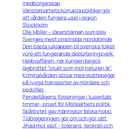
medborgarskap
Vänsterpartiets korrupta politiker gör
att vården fungera usel i region
Stockholm
Olle Möller – löparstjärnan som blev
Sveriges mest omstridda morddömde
Den bästa julklappen till svenska folket
vore ett fungerande deporteringsverk.
Haijbyaffären: när kungen begick
lagbrottet ”otukt som mot naturen är”.
Kriminalvården slösar med skattepegar
på lyxiga transporter av mördare och
pedofiler.
Pendeltågens förseningar i tusentals
timmar– priset för Miljöpartiets politik
Spårbytet gav människor falska hopp.
Tidöregeringen gör om och gör rätt.
Jihad mot väst – tolerans, teokrati och