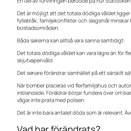
En del av förvirringen berodde på hur statistike
Det är möjligt att det totala dödliga våldet ligg
fyllebråk, familjekonflikter och slagsmål minskar
bostadsområden.
Båda sakerna kan alltså vara sanna samtidigt:
Det totala dödliga våldet kan vara lägre än för f
skjutvapenvåld.
Det senare förändrar samhället på ett särskilt sät
När bomber placeras vid flerfamiljshus och auto
inblandade. Föräldrar börjar fundera över om barn
vågar inte prata med polisen.
Det är inte bara antalet döda som är relevant. Äve
Vad har förändrats?