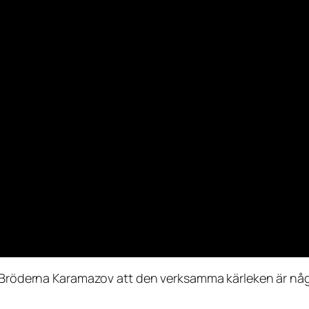
Bröderna Karamazov
att den verksamma kärleken är någo