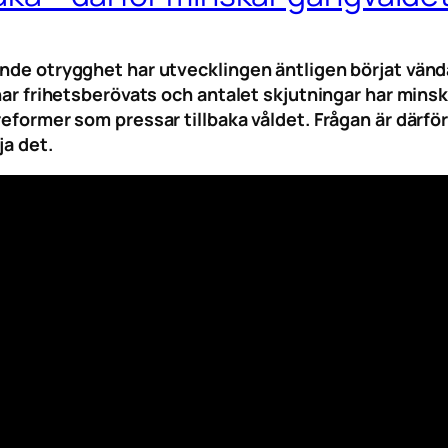
ande otrygghet har utvecklingen äntligen börjat vänd
 har frihetsberövats och antalet skjutningar har minsk
reformer som pressar tillbaka våldet. Frågan är därfö
ja det.