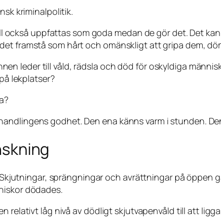
sk kriminalpolitik.
e vill också uppfattas som goda medan de gör det. Det ka
det framstå som hårt och omänskligt att gripa dem, döm
n leder till våld, rädsla och död för oskyldiga männi
 på lekplatser?
ga?
andlingens godhet. Den ena känns varm i stunden. Den 
inskning
g. Skjutningar, sprängningar och avrättningar på öppen g
niskor dödades.
 relativt låg nivå av dödligt skjutvapenvåld till att lig