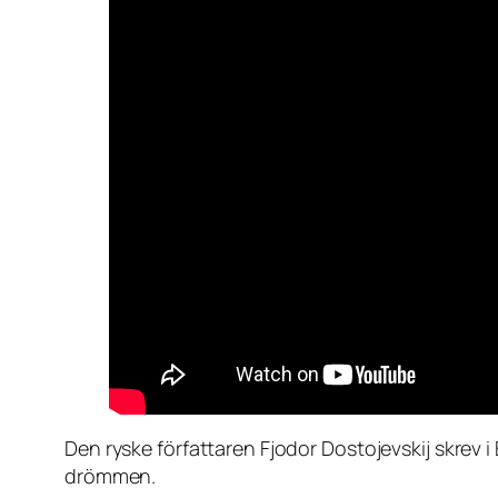
Den ryske författaren Fjodor Dostojevskij skrev i
drömmen.