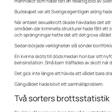
människor som hade fått en felaktig bild av Sv
Budskapet var att Sverige egentligen aldrig hade
När antalet sexualbrott ökade hävdades det att
områden där kriminella strukturer hade fått ett
och sprängningar hette det att det grova våldet 
Sedan började verkligheten slå sönder bortförkl
En kvinna sköts till döds medan hon bar sitt nyfö
bensinstation. Små barn träffades av skott när 
Det gick inte längre att hävda att våldet bara dra
Gängvåldet hade blivit ett samhällsproblem.
Två sorters brottsstatistik