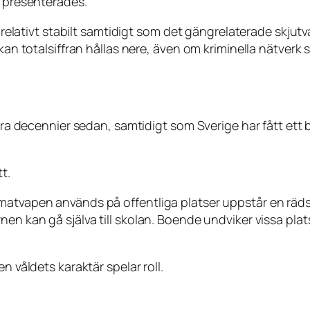
n presenterades.
er relativt stabilt samtidigt som det gängrelaterade skj
 kan totalsiffran hållas nere, även om kriminella nätverk
lera decennier sedan, samtidigt som Sverige har fått ett
t.
matvapen används på offentliga platser uppstår en rädsl
en kan gå själva till skolan. Boende undviker vissa plats
n våldets karaktär spelar roll.