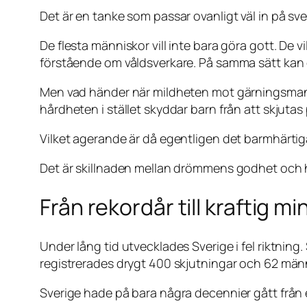
Det är en tanke som passar ovanligt väl in på sven
De flesta människor vill inte bara göra gott. D
förstående om våldsverkare. På samma sätt kan 
Men vad händer när mildheten mot gärningsmanne
hårdheten i stället skyddar barn från att skjutas
Vilket agerande är då egentligen det barmhärti
Det är skillnaden mellan drömmens godhet och h
Från rekordår till kraftig m
Under lång tid utvecklades Sverige i fel riktnin
registrerades drygt 400 skjutningar och 62 män
Sverige hade på bara några decennier gått från en