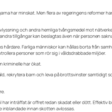
garna har minskat. Men flera av regeringens reformer har 
a avlyssning och andra hemliga tvångsmedel mot nätver
 andra tillgångar kan beslagtas även när personen saknar
ms hårdare. Farliga människor kan hållas borta från sam
ntrollera personer som rör sig i våldsdrabbade miljöer.
kriminelle har ökat.
, rekrytera barn och leva på brottsvinster samtidigt so
re.
l har inträffat är offret redan skadat eller dött. Effek
e inblandade innan skotten avlossas.