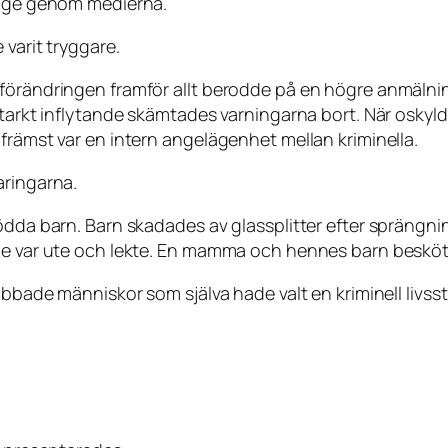
erige genom medierna.
 varit tryggare.
 förändringen framför allt berodde på en högre anmäln
 starkt inflytande skämtades varningarna bort. När osky
främst var en intern angelägenhet mellan kriminella.
aringarna.
dda barn. Barn skadades av glassplitter efter sprängningar
de var ute och lekte. En mamma och hennes barn besköts
bbade människor som själva hade valt en kriminell livssti