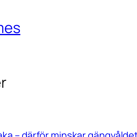
mes
r
baka – därför minskar gängvåldet