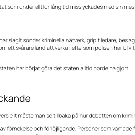
 stat som under alltför lång tid misslyckades med sin m
n har slagit sönder kriminella nätverk, gripit ledare, be
som ett svårare land att verka i eftersom polisen har blivi
aten har börjat göra det staten alltid borde ha gjort.
lyckande
versiellt måste man se tillbaka på hur debatten om krimi
v förnekelse och förlöjligande. Personer som varnade för