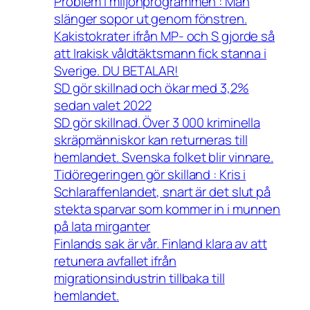
Problem i miljonprogrammen : Man
slänger sopor ut genom fönstren.
Kakistokrater ifrån MP- och S gjorde så
att Irakisk våldtäktsmann fick stanna i
Sverige. DU BETALAR!
SD gör skillnad och ökar med 3,2%
sedan valet 2022
SD gör skillnad. Över 3 000 kriminella
skräpmänniskor kan returneras till
hemlandet. Svenska folket blir vinnare.
Tidöregeringen gör skilland : Kris i
Schlaraffenlandet, snart är det slut på
stekta sparvar som kommer in i munnen
på lata mirganter
Finlands sak är vår. Finland klara av att
retunera avfallet ifrån
migrationsindustrin tillbaka till
hemlandet.