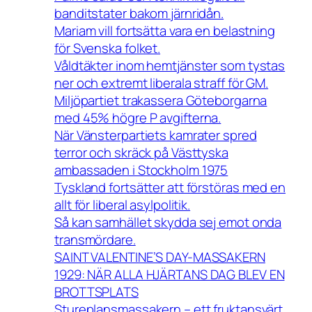
banditstater bakom järnridån.
Mariam vill fortsätta vara en belastning
för Svenska folket.
Våldtäkter inom hemtjänster som tystas
ner och extremt liberala straff för GM.
Miljöpartiet trakassera Göteborgarna
med 45% högre P avgifterna.
När Vänsterpartiets kamrater spred
terror och skräck på Västtyska
ambassaden i Stockholm 1975
Tyskland fortsätter att förstöras med en
allt för liberal asylpolitik.
Så kan samhället skydda sej emot onda
transmördare.
SAINT VALENTINE’S DAY-MASSAKERN
1929: NÄR ALLA HJÄRTANS DAG BLEV EN
BROTTSPLATS
Stureplansmassakern – ett fruktansvärt