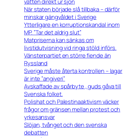
vatten direkt ur sjön
När staten började slå tillbaka – därför
minskar gängvåldet i Sverige
Ytterligare en korruptionskandal inom
MP. ”Tar det aldrig slut”
Matpriserna kan sänkas om
livstidutvisning vid ringa stöld införs.
Vänsterpartiet en större fiende än
Ryssland
Sverige måste återta kontrollen – lagar
är inte ”angiveri”
Avskaffade av spårbyte , guds gåva till
Svenska folket.
Polishat och Palestinaaktivism väcker
frågor om gränsen mellan protest och
yrkesansvar
Slöjan, tvånget och den svenska
debatten