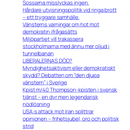
Sossarna misslyckas ingen.
Hårdare utvisningspolitik vid ringa brott
– ett tryggare samhälle.
Vänsterns varningar om hot mot
demokratin ifrågasätts
Miljöpartiet vill trakassera
stockholmarna med ännu mer oljud i
tunnelbanan
LIBERALERNAS DÖD?
Myndighetsaktivism eller demokratiskt
skydd? Debatten om “den djupa
vänstern” i Sverige
Kpist m/40 Thompson-kpisten i svensk
tjänst – en dyr men legendarisk
nödlösning
USA:s attack mot Iran splittrar
opinionen – frihetsjubel, oro och politisk
strid