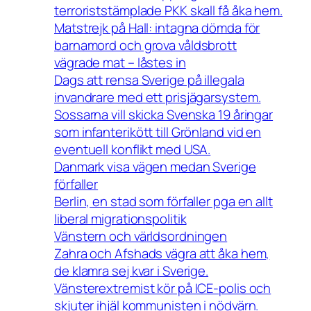
terroriststämplade PKK skall få åka hem.
Matstrejk på Hall: intagna dömda för
barnamord och grova våldsbrott
vägrade mat – låstes in
Dags att rensa Sverige på illegala
invandrare med ett prisjägarsystem.
Sossarna vill skicka Svenska 19 åringar
som infanterikött till Grönland vid en
eventuell konflikt med USA.
Danmark visa vägen medan Sverige
förfaller
Berlin, en stad som förfaller pga en allt
liberal migrationspolitik
Vänstern och världsordningen
Zahra och Afshads vägra att åka hem,
de klamra sej kvar i Sverige.
Vänsterextremist kör på ICE-polis och
skjuter ihjäl kommunisten i nödvärn.