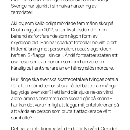
Sverige har sjunkit i sin naiva hantering av
terrorister.
Akilov, som kallblodigt mördade fem människor på
Drottninggatan 2017, sitter livstidsdömd – men
behandlas fortfarande som någon form av
skyddsobjekt. Han har sparkat fotbollar hejvilt, gjort
Hitlerhälsning mot personalen, ropat slagord och
haft en IS-flagga i sin cell. Ändå fortsätter staten att
ösa resurser över honom som om han vore en
känslig patient snarare än en hänsynslös mördare.
Hur länge ska svenska skattebetalare tvingas betala
för att en dömd terrorist ska få det bättre än många
laglydiga svenskar? I ett land där sjuka nekas vård,
äldre lämnas ensamma och skolan går på knäna –
hur kan det vara rimligt att lägga miljontals kronor på
att vårda en person som brutalt attackerade vårt
samhälle?
Det här är inte kriminalvård – det är lyxvård. Och det