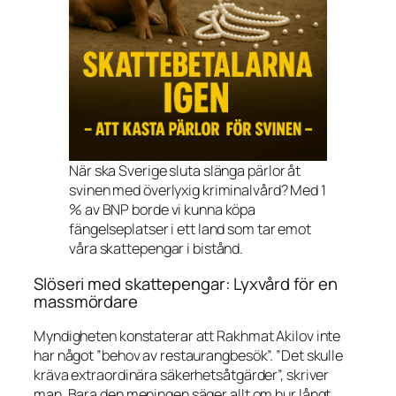
När ska Sverige sluta slänga pärlor åt
svinen med överlyxig kriminalvård? Med 1
% av BNP borde vi kunna köpa
fängelseplatser i ett land som tar emot
våra skattepengar i bistånd.
Slöseri med skattepengar: Lyxvård för en
massmördare
Myndigheten konstaterar att Rakhmat Akilov inte
har något ”behov av restaurangbesök”. ”Det skulle
kräva extraordinära säkerhetsåtgärder”, skriver
man. Bara den meningen säger allt om hur långt