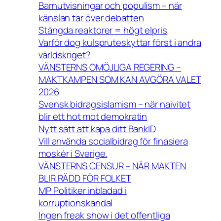
Barnutvisningar och populism – när
känslan tar över debatten
Stängda reaktorer = högt elpris
Varför dog kulspruteskyttar först i andra
världskriget?
VÄNSTERNS OMÖJLIGA REGERING –
MAKTKAMPEN SOM KAN AVGÖRA VALET
2026
Svensk bidragsislamism – när naivitet
blir ett hot mot demokratin
Nytt sätt att kapa ditt BankID
Vill använda socialbidrag för finasiera
moskér i Sverige.
VÄNSTERNS CENSUR – NÄR MAKTEN
BLIR RÄDD FÖR FOLKET
MP Politiker inbladad i
korruptionskandal
Ingen freak show i det offentliga