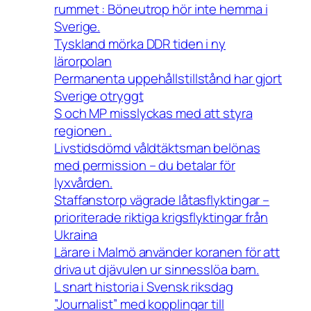
rummet : Böneutrop hör inte hemma i
Sverige.
Tyskland mörka DDR tiden i ny
lärorpolan
Permanenta uppehållstillstånd har gjort
Sverige otryggt
S och MP misslyckas med att styra
regionen .
Livstidsdömd våldtäktsman belönas
med permission – du betalar för
lyxvården.
Staffanstorp vägrade låtasflyktingar –
prioriterade riktiga krigsflyktingar från
Ukraina
Lärare i Malmö använder koranen för att
driva ut djävulen ur sinnesslöa barn.
L snart historia i Svensk riksdag
”Journalist” med kopplingar till