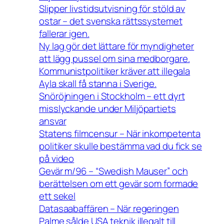
Slipper livstidsutvisning för stöld av
ostar – det svenska rättssystemet
fallerar igen.
Ny lag gör det lättare för myndigheter
att lägg pussel om sina medborgare.
Kommunistpolitiker kräver att illegala
Ayla skall få stanna i Sverige.
Snöröjningen i Stockholm – ett dyrt
misslyckande under Miljöpartiets
ansvar
Statens filmcensur – När inkompetenta
politiker skulle bestämma vad du fick se
på video
Gevär m/96 – “Swedish Mauser” och
berättelsen om ett gevär som formade
ett sekel
Datasaabaffären – När regeringen
Palme sålde USA teknik illegalt till