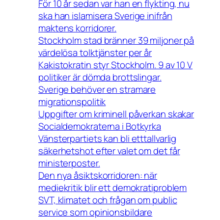
För 10 år sedan var han en flykting, nu
ska han islamisera Sverige inifrån
maktens korridorer.
Stockholm stad bränner 39 miljoner på
värdelösa tolktjänster per år
Kakistokratin styr Stockholm. 9 av 10 V
politiker är dömda brottslingar.
Sverige behöver en stramare
migrationspolitik
Uppgifter om kriminell påverkan skakar
Socialdemokraterna i Botkyrka
Vänsterpartiets kan bli etttallvarlig
säkerhetshot efter valet om det får
ministerposter.
Den nya åsiktskorridoren: när
mediekritik blir ett demokratiproblem
SVT, klimatet och frågan om public
service som opinionsbildare