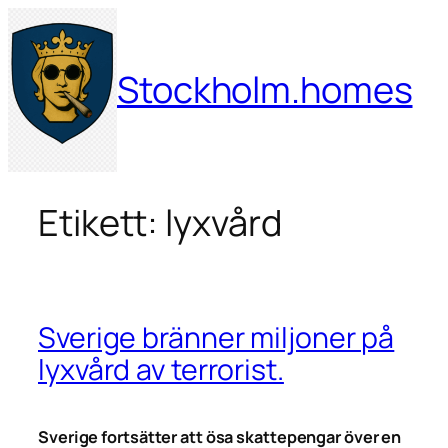
Hoppa
till
innehåll
Stockholm.homes
Etikett:
lyxvård
Sverige bränner miljoner på
lyxvård av terrorist.
Sverige fortsätter att ösa skattepengar över en