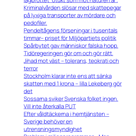
Kriminalvården slösar med skattepegar
på lyxiga transporter av mördare och
pedofiler.
Pendeltågens förseningar i tusentals
timmar– priset för Miljöpartiets politik
Spårbytet gav människor falska hopp.
Tidöregeringen gör om och gör rätt.
Jihad mot väst – tolerans, teokrati och
terror
Stockholm klarar inte ens att sänka
skatten med 1 krona – lilla Lekeberg gör
det
Sossarna sviker Svenska folket ingen.
Vill inte återkalla PUT
Efter våldtäckerna i hemtjänsten –
Sverige behöver en
utrensningsmyndighet