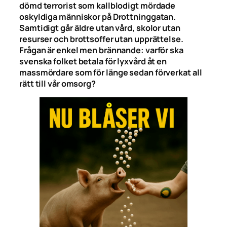
dömd terrorist som kallblodigt mördade
oskyldiga människor på Drottninggatan.
Samtidigt går äldre utan vård, skolor utan
resurser och brottsoffer utan upprättelse.
Frågan är enkel men brännande: varför ska
svenska folket betala för lyxvård åt en
massmördare som för länge sedan förverkat all
rätt till vår omsorg?