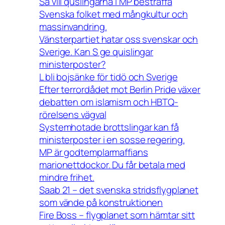
Så vill quslingarna i MP bestraffa
Svenska folket med mångkultur och
massinvandring.
Vänsterpartiet hatar oss svenskar och
Sverige. Kan S ge quislingar
ministerposter?
L bli bojsänke för tidö och Sverige
Efter terrordådet mot Berlin Pride växer
debatten om islamism och HBTQ-
rörelsens vägval
Systemhotade brottslingar kan få
ministerposter i en sosse regering.
MP är godtemplarmaffians
marionettdockor. Du får betala med
mindre frihet.
Saab 21 – det svenska stridsflygplanet
som vände på konstruktionen
Fire Boss – flygplanet som hämtar sitt