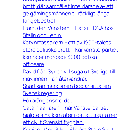
brott, där samhället inte klarade av att
ge gärningsmännen tillräckligt långa
fängelsestraff.
Framtiden Vänstern – Har sitt DNA hos
Stalin och Lenin.
Katynmassakern – ett av 1900-talets
stora politiska brott – När vänsterpartiet
kamrater mördade 3000 polska
officeare
David från Syrien vill suga ut Sverige till
max innan han återvandrar.
Snart kan marxismen bödlar sitta i en
Svensk regering
Hökarängensmordet
Catalinaaffären – när Vänsterpartiet
hjälpte sina kamrater i öst att skjuta ner
ett civilt Svenskt flygplan.
Kriminell V politiker vill göra Stalin Stolt