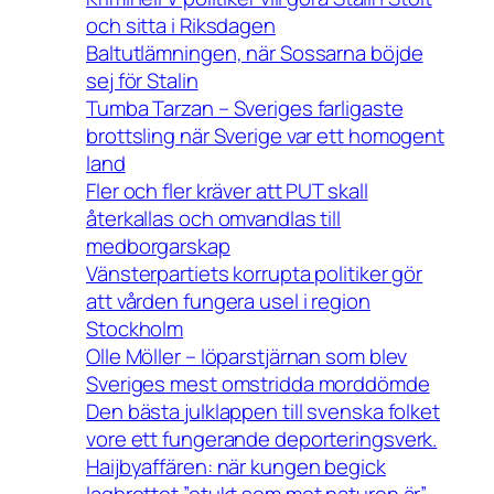
och sitta i Riksdagen
Baltutlämningen, när Sossarna böjde
sej för Stalin
Tumba Tarzan – Sveriges farligaste
brottsling när Sverige var ett homogent
land
Fler och fler kräver att PUT skall
återkallas och omvandlas till
medborgarskap
Vänsterpartiets korrupta politiker gör
att vården fungera usel i region
Stockholm
Olle Möller – löparstjärnan som blev
Sveriges mest omstridda morddömde
Den bästa julklappen till svenska folket
vore ett fungerande deporteringsverk.
Haijbyaffären: när kungen begick
lagbrottet ”otukt som mot naturen är”.