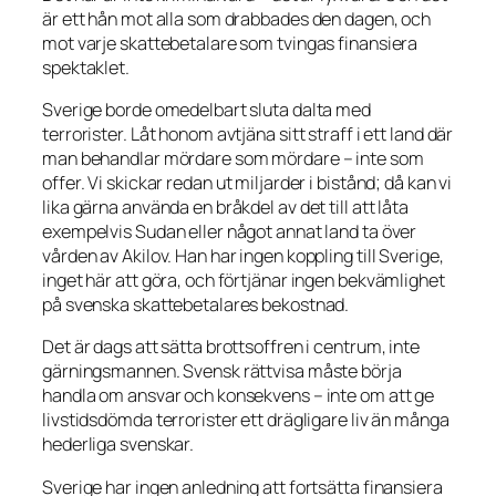
är ett hån mot alla som drabbades den dagen, och
mot varje skattebetalare som tvingas finansiera
spektaklet.
Sverige borde omedelbart sluta dalta med
terrorister. Låt honom avtjäna sitt straff i ett land där
man behandlar mördare som mördare – inte som
offer. Vi skickar redan ut miljarder i bistånd; då kan vi
lika gärna använda en bråkdel av det till att låta
exempelvis Sudan eller något annat land ta över
vården av Akilov. Han har ingen koppling till Sverige,
inget här att göra, och förtjänar ingen bekvämlighet
på svenska skattebetalares bekostnad.
Det är dags att sätta brottsoffren i centrum, inte
gärningsmannen. Svensk rättvisa måste börja
handla om ansvar och konsekvens – inte om att ge
livstidsdömda terrorister ett drägligare liv än många
hederliga svenskar.
Sverige har ingen anledning att fortsätta finansiera