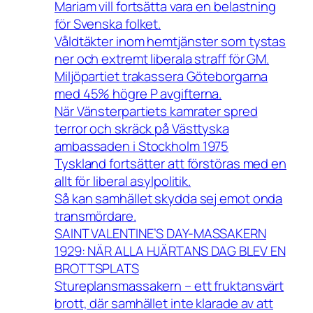
Mariam vill fortsätta vara en belastning
för Svenska folket.
Våldtäkter inom hemtjänster som tystas
ner och extremt liberala straff för GM.
Miljöpartiet trakassera Göteborgarna
med 45% högre P avgifterna.
När Vänsterpartiets kamrater spred
terror och skräck på Västtyska
ambassaden i Stockholm 1975
Tyskland fortsätter att förstöras med en
allt för liberal asylpolitik.
Så kan samhället skydda sej emot onda
transmördare.
SAINT VALENTINE’S DAY-MASSAKERN
1929: NÄR ALLA HJÄRTANS DAG BLEV EN
BROTTSPLATS
Stureplansmassakern – ett fruktansvärt
brott, där samhället inte klarade av att