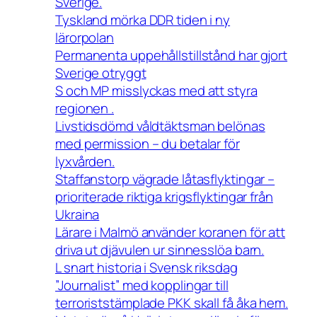
Sverige.
Tyskland mörka DDR tiden i ny
lärorpolan
Permanenta uppehållstillstånd har gjort
Sverige otryggt
S och MP misslyckas med att styra
regionen .
Livstidsdömd våldtäktsman belönas
med permission – du betalar för
lyxvården.
Staffanstorp vägrade låtasflyktingar –
prioriterade riktiga krigsflyktingar från
Ukraina
Lärare i Malmö använder koranen för att
driva ut djävulen ur sinnesslöa barn.
L snart historia i Svensk riksdag
”Journalist” med kopplingar till
terroriststämplade PKK skall få åka hem.