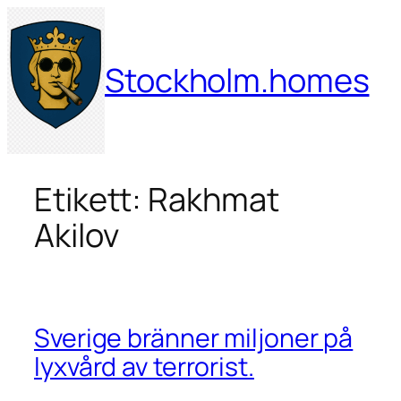
Hoppa
till
innehåll
Stockholm.homes
Etikett:
Rakhmat
Akilov
Sverige bränner miljoner på
lyxvård av terrorist.