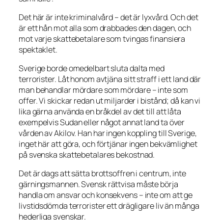
Det här är inte kriminalvård – det är lyxvård. Och det
är ett hån mot alla som drabbades den dagen, och
mot varje skattebetalare som tvingas finansiera
spektaklet.
Sverige borde omedelbart sluta dalta med
terrorister. Låt honom avtjäna sitt straff i ett land där
man behandlar mördare som mördare – inte som
offer. Vi skickar redan ut miljarder i bistånd; då kan vi
lika gärna använda en bråkdel av det till att låta
exempelvis Sudan eller något annat land ta över
vården av Akilov. Han har ingen koppling till Sverige,
inget här att göra, och förtjänar ingen bekvämlighet
på svenska skattebetalares bekostnad.
Det är dags att sätta brottsoffren i centrum, inte
gärningsmannen. Svensk rättvisa måste börja
handla om ansvar och konsekvens – inte om att ge
livstidsdömda terrorister ett drägligare liv än många
hederliga svenskar.