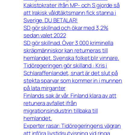
Kakistokrater ifrån MP- och S gjorde så
att Irakisk våldtäktsmann fick stanna i
Sverige. DU BETALAR!
SD gör skillnad och ökar med 3,2%
sedan valet 2022
SD gör skillnad. Över 3 000 kriminella
skräpmänniskor kan returneras till
hemlandet. Svenska folket blir vinnare.
Tidöregeringen gör skilland : Kris i
Schlaraffenlandet, snart är det slut på
stekta sparvar som kommer in i munnen
på lata mirganter
Finlands sak är vår. Finland klara av att
retunera avfallet ifrån
migrationsindustrin tillbaka till
hemlandet.
Experter rasar: Tidöregeringens vägran
att införa livstidsutvisning vid ringa