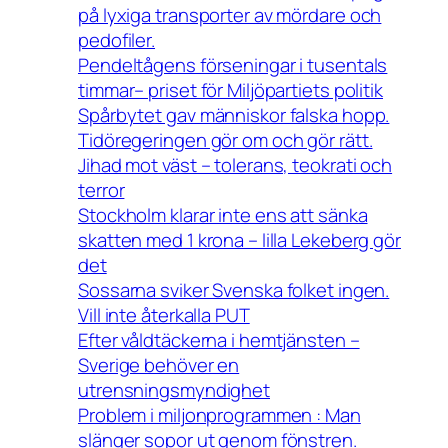
på lyxiga transporter av mördare och
pedofiler.
Pendeltågens förseningar i tusentals
timmar– priset för Miljöpartiets politik
Spårbytet gav människor falska hopp.
Tidöregeringen gör om och gör rätt.
Jihad mot väst – tolerans, teokrati och
terror
Stockholm klarar inte ens att sänka
skatten med 1 krona – lilla Lekeberg gör
det
Sossarna sviker Svenska folket ingen.
Vill inte återkalla PUT
Efter våldtäckerna i hemtjänsten –
Sverige behöver en
utrensningsmyndighet
Problem i miljonprogrammen : Man
slänger sopor ut genom fönstren.