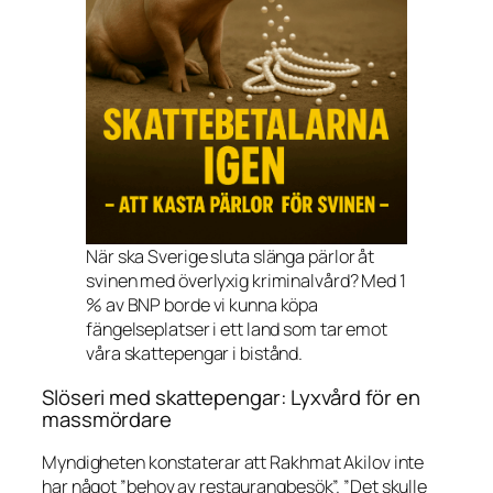
När ska Sverige sluta slänga pärlor åt
svinen med överlyxig kriminalvård? Med 1
% av BNP borde vi kunna köpa
fängelseplatser i ett land som tar emot
våra skattepengar i bistånd.
Slöseri med skattepengar: Lyxvård för en
massmördare
Myndigheten konstaterar att Rakhmat Akilov inte
har något ”behov av restaurangbesök”. ”Det skulle