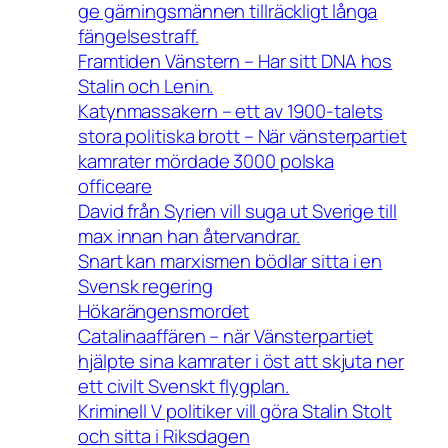
ge gärningsmännen tillräckligt långa
fängelsestraff.
Framtiden Vänstern – Har sitt DNA hos
Stalin och Lenin.
Katynmassakern – ett av 1900-talets
stora politiska brott – När vänsterpartiet
kamrater mördade 3000 polska
officeare
David från Syrien vill suga ut Sverige till
max innan han återvandrar.
Snart kan marxismen bödlar sitta i en
Svensk regering
Hökarängensmordet
Catalinaaffären – när Vänsterpartiet
hjälpte sina kamrater i öst att skjuta ner
ett civilt Svenskt flygplan.
Kriminell V politiker vill göra Stalin Stolt
och sitta i Riksdagen