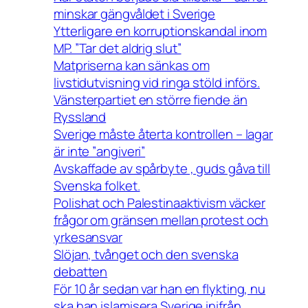
minskar gängvåldet i Sverige
Ytterligare en korruptionskandal inom
MP. ”Tar det aldrig slut”
Matpriserna kan sänkas om
livstidutvisning vid ringa stöld införs.
Vänsterpartiet en större fiende än
Ryssland
Sverige måste återta kontrollen – lagar
är inte ”angiveri”
Avskaffade av spårbyte , guds gåva till
Svenska folket.
Polishat och Palestinaaktivism väcker
frågor om gränsen mellan protest och
yrkesansvar
Slöjan, tvånget och den svenska
debatten
För 10 år sedan var han en flykting, nu
ska han islamisera Sverige inifrån