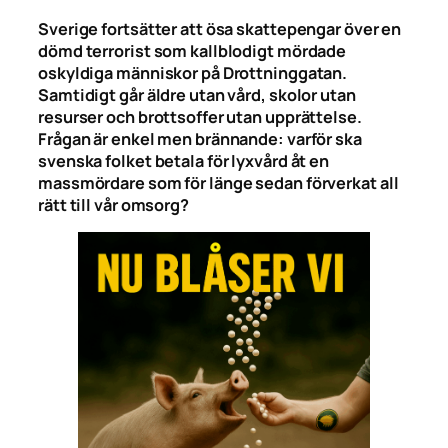
Sverige fortsätter att ösa skattepengar över en
dömd terrorist som kallblodigt mördade
oskyldiga människor på Drottninggatan.
Samtidigt går äldre utan vård, skolor utan
resurser och brottsoffer utan upprättelse.
Frågan är enkel men brännande: varför ska
svenska folket betala för lyxvård åt en
massmördare som för länge sedan förverkat all
rätt till vår omsorg?