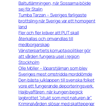
Baltutlämningen, när Sossarna böjde
sej för Stalin
Tumba Tarzan – Sveriges farligaste
brottsling när Sverige var ett homogent
land
Fler och fler kräver att PUT skall
återkallas och omvandlas till
medborgarskap
Vänsterpartiets korrupta politiker gör
att vården fungera usel i region
Stockholm
Olle Möller – löparstjärnan som blev
Sveriges mest omstridda morddömde
Den bästa julklappen till svenska folket
vore ett fungerande deporteringsverk.
Haijbyaffären: när kungen begick
lagbrottet ”otukt som mot naturen är”.
Kriminalvården slösar med skattepegar