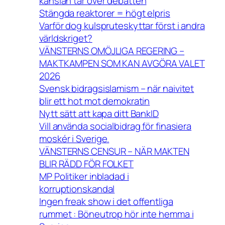
känslan tar över debatten
Stängda reaktorer = högt elpris
Varför dog kulspruteskyttar först i andra
världskriget?
VÄNSTERNS OMÖJLIGA REGERING –
MAKTKAMPEN SOM KAN AVGÖRA VALET
2026
Svensk bidragsislamism – när naivitet
blir ett hot mot demokratin
Nytt sätt att kapa ditt BankID
Vill använda socialbidrag för finasiera
moskér i Sverige.
VÄNSTERNS CENSUR – NÄR MAKTEN
BLIR RÄDD FÖR FOLKET
MP Politiker inbladad i
korruptionskandal
Ingen freak show i det offentliga
rummet : Böneutrop hör inte hemma i