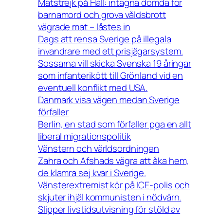
Matstrejk på Hall: intagna dömda för
barnamord och grova våldsbrott
vägrade mat – låstes in
Dags att rensa Sverige på illegala
invandrare med ett prisjägarsystem.
Sossarna vill skicka Svenska 19 åringar
som infanterikött till Grönland vid en
eventuell konflikt med USA.
Danmark visa vägen medan Sverige
förfaller
Berlin, en stad som förfaller pga en allt
liberal migrationspolitik
Vänstern och världsordningen
Zahra och Afshads vägra att åka hem,
de klamra sej kvar i Sverige.
Vänsterextremist kör på ICE-polis och
skjuter ihjäl kommunisten i nödvärn.
Slipper livstidsutvisning för stöld av