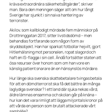
kräva extraordinära säkerhetsåtgärder”, skriver
man. Bara den meningen säger allt om hur långt
Sverige har sjunkit i sin naiva hantering av
terrorister.
Akilov, som kallblodigt mördade fem människor på
Drottninggatan 2017, sitter livstidsdömd – men
behandlas fortfarande som någon form av
skyddsobjekt. Han har sparkat fotbollar hejvilt, gjort
Hitlerhälsning mot personalen, ropat slagord och
haft en IS-flagga i sin cell. Ändå fortsätter staten att
ösa resurser över honom som om han vore en
känslig patient snarare än en hänsynslös mördare.
Hur länge ska svenska skattebetalare tvingas betala
för att en dömd terrorist ska få det bättre än många
laglydiga svenskar? I ett land där sjuka nekas vård,
äldre lämnas ensamma och skolan går på knäna –
hur kan det vara rimligt att lägga miljontals kronor på
att vårda en person som brutalt attackerade vårt
samhälle?