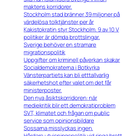
maktens korridorer.
Stockholm stad bränner 39 miljoner på
värdelösa tolktjänster per år
Kakistokratin styr Stockholm. 9 av 10 V
politiker är dömda brottslingar.
Sverige behöver en stramare
migrationspolitik
Uppgifter om kriminell påverkan skakar
Socialdemokraterna i Botkyrka
Vänsterpartiets kan bli etttallvarlig
säkerhetshot efter valet om det får
ministerposter.
Den nya åsiktskorridoren: när
mediekritik blir ett demokratiproblem
SVT, klimatet och frågan om public
service som opinionsbildare
Sossarna misslyckas ingen.
Hårdare utvisningspolitik vid ringa brott