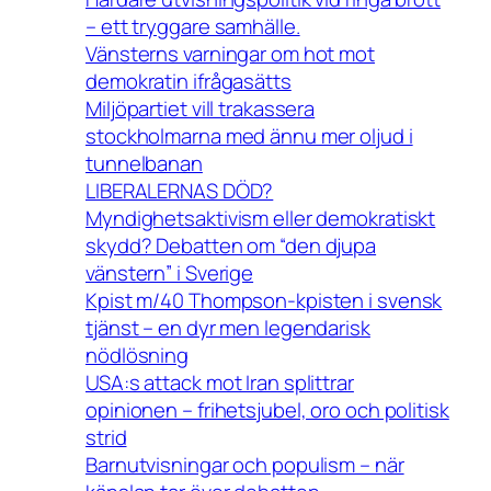
– ett tryggare samhälle.
Vänsterns varningar om hot mot
demokratin ifrågasätts
Miljöpartiet vill trakassera
stockholmarna med ännu mer oljud i
tunnelbanan
LIBERALERNAS DÖD?
Myndighetsaktivism eller demokratiskt
skydd? Debatten om “den djupa
vänstern” i Sverige
Kpist m/40 Thompson-kpisten i svensk
tjänst – en dyr men legendarisk
nödlösning
USA:s attack mot Iran splittrar
opinionen – frihetsjubel, oro och politisk
strid
Barnutvisningar och populism – när