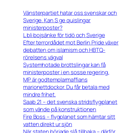
Vänsterpartiet hatar oss svenskar och
Sverige. Kan S ge quislingar
ministerposter?
L bli bojsänke för tidö och Sverige
Efter terrordådet mot Berlin Pride växer
debatten om islamism och HBTQ-
rörelsens vägval
Systemhotade brottslingar kan få
ministerposter i en sosse regering.
MP är godtemplarmaffians
marionettdockor. Du får betala med
mindre frihet.
Saab 21 – det svenska stridsflygplanet
som vände på konstruktionen
Fire Boss – flygplanet som hämtar sitt
vatten direkt ur sjön
När staten började slå tillbaka – därför