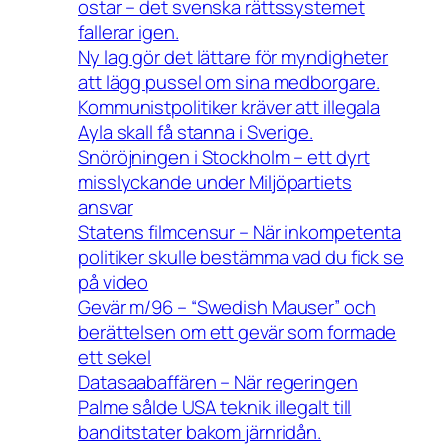
ostar – det svenska rättssystemet
fallerar igen.
Ny lag gör det lättare för myndigheter
att lägg pussel om sina medborgare.
Kommunistpolitiker kräver att illegala
Ayla skall få stanna i Sverige.
Snöröjningen i Stockholm – ett dyrt
misslyckande under Miljöpartiets
ansvar
Statens filmcensur – När inkompetenta
politiker skulle bestämma vad du fick se
på video
Gevär m/96 – “Swedish Mauser” och
berättelsen om ett gevär som formade
ett sekel
Datasaabaffären – När regeringen
Palme sålde USA teknik illegalt till
banditstater bakom järnridån.