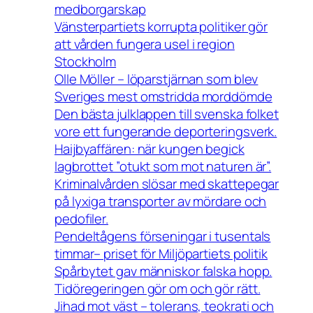
medborgarskap
Vänsterpartiets korrupta politiker gör
att vården fungera usel i region
Stockholm
Olle Möller – löparstjärnan som blev
Sveriges mest omstridda morddömde
Den bästa julklappen till svenska folket
vore ett fungerande deporteringsverk.
Haijbyaffären: när kungen begick
lagbrottet ”otukt som mot naturen är”.
Kriminalvården slösar med skattepegar
på lyxiga transporter av mördare och
pedofiler.
Pendeltågens förseningar i tusentals
timmar– priset för Miljöpartiets politik
Spårbytet gav människor falska hopp.
Tidöregeringen gör om och gör rätt.
Jihad mot väst – tolerans, teokrati och