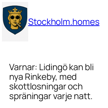
Hoppa
till
innehåll
Stockholm.homes
Varnar: Lidingö kan bli
nya Rinkeby, med
skottlosningar och
spräningar varje natt.