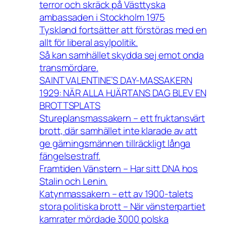
terror och skräck på Västtyska
ambassaden i Stockholm 1975
Tyskland fortsätter att förstöras med en
allt för liberal asylpolitik.
Så kan samhället skydda sej emot onda
transmördare.
SAINT VALENTINE’S DAY-MASSAKERN
1929: NÄR ALLA HJÄRTANS DAG BLEV EN
BROTTSPLATS
Stureplansmassakern – ett fruktansvärt
brott, där samhället inte klarade av att
ge gärningsmännen tillräckligt långa
fängelsestraff.
Framtiden Vänstern – Har sitt DNA hos
Stalin och Lenin.
Katynmassakern – ett av 1900-talets
stora politiska brott – När vänsterpartiet
kamrater mördade 3000 polska