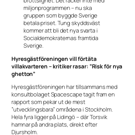
brottslighet. Det räcker inte med
miljonprogrammen – nu ska
gruppen som byggde Sverige
betala priset. Tung skyddsväst
kommer att bli det nya svarta i
Socialdemokraternas framtida
Sverige.
Hyresgästföreningen vill förtäta
villakvarteren – kritiker rasar: ”Risk för nya
ghetton”
Hyresgästföreningen har tillsammans med
konsultbolaget Spacescape tagit fram en
rapport som pekar ut de mest
”utvecklingsbara” områdena i Stockholm.
Hela fyra ligger på Lidingö – där Torsvik
hamnar på andra plats, direkt efter
Djursholm.