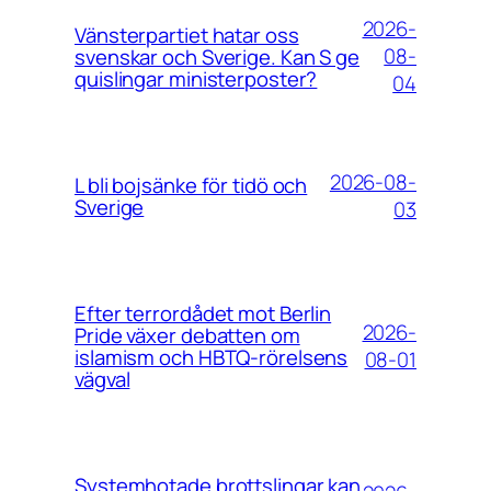
2026-
Vänsterpartiet hatar oss
08-
svenskar och Sverige. Kan S ge
quislingar ministerposter?
04
2026-08-
L bli bojsänke för tidö och
Sverige
03
Efter terrordådet mot Berlin
2026-
Pride växer debatten om
islamism och HBTQ-rörelsens
08-01
vägval
Systemhotade brottslingar kan