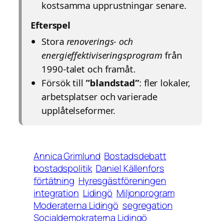
kostsamma upprustningar senare.
Efterspel
Stora
renoverings- och
energieffektiviseringsprogram
från
1990-talet och framåt.
Försök till
”blandstad”
: fler lokaler,
arbetsplatser och varierade
upplåtelseformer.
Annica Grimlund
Bostadsdebatt
bostadspolitik
Daniel Källenfors
förtätning
Hyresgästföreningen
integration
Lidingö
Miljonprogram
Moderaterna Lidingö
segregation
Socialdemokraterna Lidingö