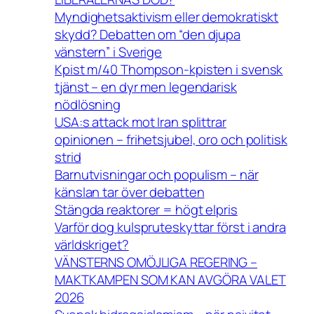
Myndighetsaktivism eller demokratiskt
skydd? Debatten om “den djupa
vänstern” i Sverige
Kpist m/40 Thompson-kpisten i svensk
tjänst – en dyr men legendarisk
nödlösning
USA:s attack mot Iran splittrar
opinionen – frihetsjubel, oro och politisk
strid
Barnutvisningar och populism – när
känslan tar över debatten
Stängda reaktorer = högt elpris
Varför dog kulspruteskyttar först i andra
världskriget?
VÄNSTERNS OMÖJLIGA REGERING –
MAKTKAMPEN SOM KAN AVGÖRA VALET
2026