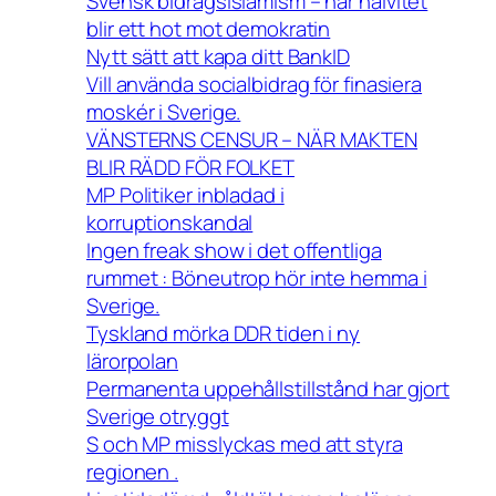
Svensk bidragsislamism – när naivitet
blir ett hot mot demokratin
Nytt sätt att kapa ditt BankID
Vill använda socialbidrag för finasiera
moskér i Sverige.
VÄNSTERNS CENSUR – NÄR MAKTEN
BLIR RÄDD FÖR FOLKET
MP Politiker inbladad i
korruptionskandal
Ingen freak show i det offentliga
rummet : Böneutrop hör inte hemma i
Sverige.
Tyskland mörka DDR tiden i ny
lärorpolan
Permanenta uppehållstillstånd har gjort
Sverige otryggt
S och MP misslyckas med att styra
regionen .