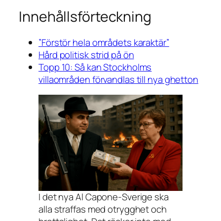
Innehållsförteckning
”Förstör hela områdets karaktär”
Hård politisk strid på ön
Topp 10: Så kan Stockholms
villaområden förvandlas till nya ghetton
I det nya Al Capone-Sverige ska
alla straffas med otrygghet och