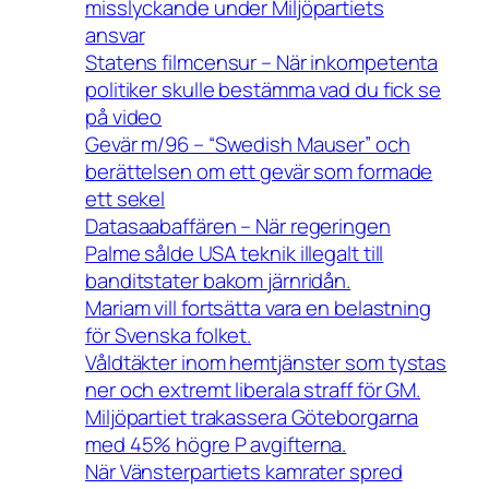
misslyckande under Miljöpartiets
ansvar
Statens filmcensur – När inkompetenta
politiker skulle bestämma vad du fick se
på video
Gevär m/96 – “Swedish Mauser” och
berättelsen om ett gevär som formade
ett sekel
Datasaabaffären – När regeringen
Palme sålde USA teknik illegalt till
banditstater bakom järnridån.
Mariam vill fortsätta vara en belastning
för Svenska folket.
Våldtäkter inom hemtjänster som tystas
ner och extremt liberala straff för GM.
Miljöpartiet trakassera Göteborgarna
med 45% högre P avgifterna.
När Vänsterpartiets kamrater spred