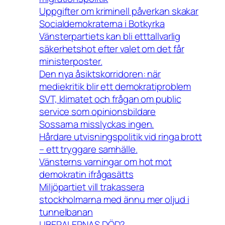
Uppgifter om kriminell påverkan skakar
Socialdemokraterna i Botkyrka
Vänsterpartiets kan bli etttallvarlig
säkerhetshot efter valet om det får
ministerposter.
Den nya åsiktskorridoren: när
mediekritik blir ett demokratiproblem
SVT, klimatet och frågan om public
service som opinionsbildare
Sossarna misslyckas ingen.
Hårdare utvisningspolitik vid ringa brott
– ett tryggare samhälle.
Vänsterns varningar om hot mot
demokratin ifrågasätts
Miljöpartiet vill trakassera
stockholmarna med ännu mer oljud i
tunnelbanan
LIBERALERNAS DÖD?