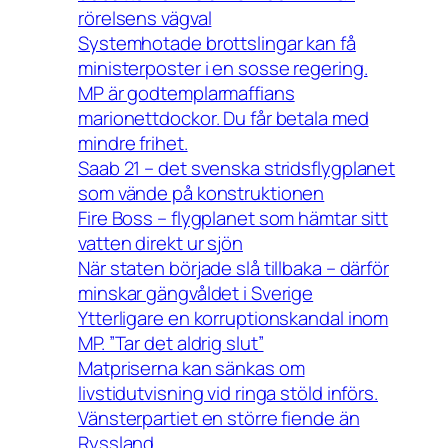
rörelsens vägval
Systemhotade brottslingar kan få
ministerposter i en sosse regering.
MP är godtemplarmaffians
marionettdockor. Du får betala med
mindre frihet.
Saab 21 – det svenska stridsflygplanet
som vände på konstruktionen
Fire Boss – flygplanet som hämtar sitt
vatten direkt ur sjön
När staten började slå tillbaka – därför
minskar gängvåldet i Sverige
Ytterligare en korruptionskandal inom
MP. ”Tar det aldrig slut”
Matpriserna kan sänkas om
livstidutvisning vid ringa stöld införs.
Vänsterpartiet en större fiende än
Ryssland