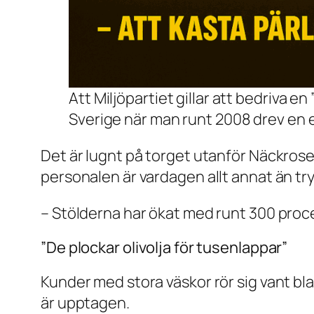
Att Miljöpartiet gillar att bedriva e
Sverige när man runt 2008 drev en ex
Det är lugnt på torget utanför Näckrosens
personalen är vardagen allt annat än tr
– Stölderna har ökat med runt 300 proce
”De plockar olivolja för tusenlappar”
Kunder med stora väskor rör sig vant bla
är upptagen.