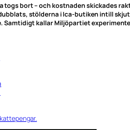
togs bort – och kostnaden skickades rakt 
bblats, stölderna i Ica-butiken intill skju
 Samtidigt kallar Miljöpartiet experimente
”
a
”
skattepengar.