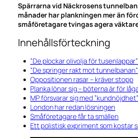
Spärrarna vid Näckrosens tunnelbana 
månader har plankningen mer än fördu
småföretagare tvingas agera väktare.
Innehållsförteckning
”De plockar olivolja för tusenlappar
”De springer rakt mot tunnelbanan”
Oppositionen rasar – kräver stopp
Planka lönar sig – böterna är för låg
MP försvarar sig med ”kundnöjdhet
London har redan lösningen
Småföretagare får ta smällen
Ett polistisk expriment som kostar 