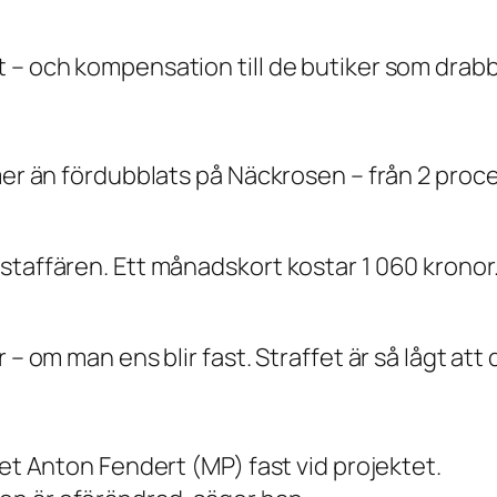
 – och kompensation till de butiker som drabb
mer än fördubblats på Näckrosen – från 2 procen
staffären. Ett månadskort kostar 1 060 kronor
 – om man ens blir fast. Straffet är så lågt att
det Anton Fendert (MP) fast vid projektet.