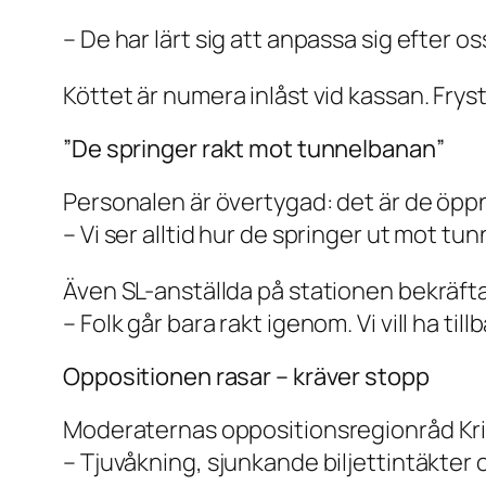
– De har lärt sig att anpassa sig efter o
Köttet är numera inlåst vid kassan. Frysta
”De springer rakt mot tunnelbanan”
Personalen är övertygad: det är de öppna
– Vi ser alltid hur de springer ut mot t
Även SL-anställda på stationen bekräfta
– Folk går bara rakt igenom. Vi vill ha ti
Oppositionen rasar – kräver stopp
Moderaternas oppositionsregionråd Kris
– Tjuvåkning, sjunkande biljettintäkter