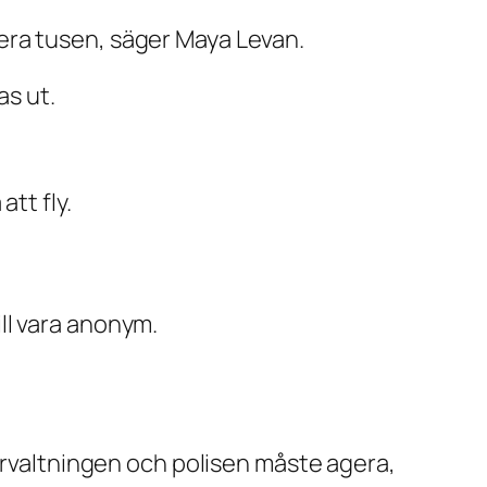
 flera tusen, säger Maya Levan.
as ut.
tt fly.
ill vara anonym.
förvaltningen och polisen måste agera,