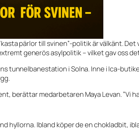
n ”kasta pärlor till svinen”-politik är välkänt. 
tremt generös asylpolitik – vilket gav oss det
 tunnelbanestation i Solna. Inne i Ica-butiken 
ygg.
nt, berättar medarbetaren Maya Levan. ”Vi har
nd hyllorna. Ibland köper de en chokladbit, ib