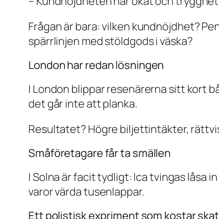
– Kundnöjdheten har ökat och trygghet
Frågan är bara: vilken kundnöjdhet? Pen
spärrlinjen med stöldgods i väska?
London har redan lösningen
I London blippar resenärerna sitt kort 
det går inte att planka.
Resultatet? Högre biljettintäkter, rättvi
Småföretagare får ta smällen
I Solna är facit tydligt: Ica tvingas lås
varor värda tusenlappar.
Ett polistisk expriment som kostar ska