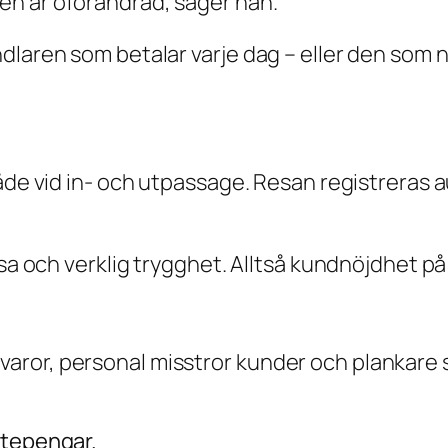
en är oförändrad, säger han.
dlaren som betalar varje dag – eller den som 
både vid in- och utpassage. Resan registreras 
sa och verklig trygghet. Alltså kundnöjdhet på 
a in varor, personal misstror kunder och planka
ttepengar.