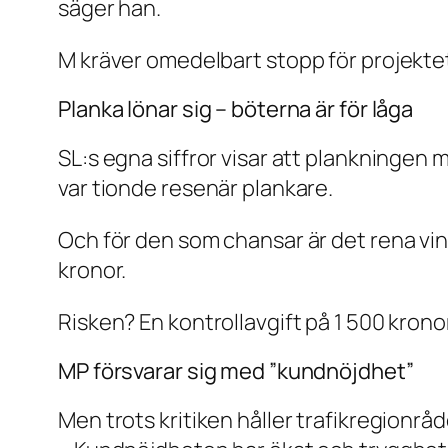
säger han.
M kräver omedelbart stopp för projektet
Planka lönar sig – böterna är för låga
SL:s egna siffror visar att plankningen 
var tionde resenär plankare.
Och för den som chansar är det rena vin
kronor.
Risken? En kontrollavgift på 1 500 kronor
MP försvarar sig med ”kundnöjdhet”
Men trots kritiken håller trafikregionrå