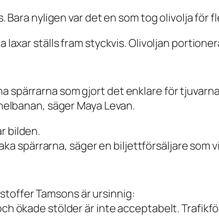
ss. Bara nyligen var det en som tog olivolja för
 laxar ställs fram styckvis. Olivoljan portioner
 spärrarna som gjort det enklare för tjuvarna a
unnelbanan, säger Maya Levan.
r bilden.
llbaka spärrarna, säger en biljettförsäljare som v
toffer Tamsons är ursinnig:
 och ökade stölder är inte acceptabelt. Trafik