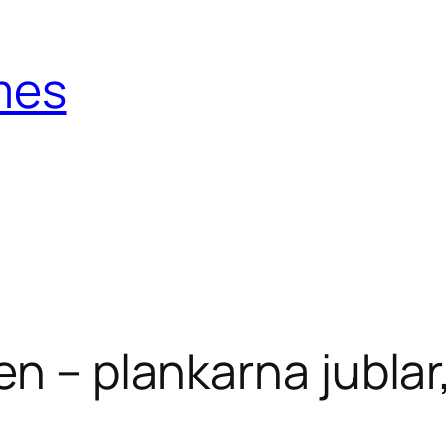
mes
n – plankarna jublar