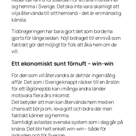
sig hemma i Sverige. Det ska inte vara skamligt att
vilja återvända till sitt hemland – det är en mänsklig
känsla.
Tidöregeringen har bara gjort det som borde ha
gjorts för länge sedan: höjt bidraget till en nivå som
faktiskt gör det möjligt för folk att åka hem om de
vill.
Ett ekonomiskt sunt förnuft – win-win
För den som vill återvandra är det här ingen dålig
affär. Det som i Sverige knappt räcker till en årslön
för ett låglönejobb kan i många andra länder
motsvara flera års inkomst.
Det betyder att man kan återvända hem med en
chans att börja om, leva gott och bidra där man
faktiskt känner sig hemma.
Samtidigt avlastas svenska system som i dag går på
knäna. Det blir helt enkelt win-win – både för
individen och för Sverige.