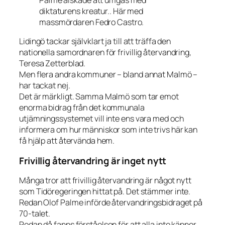
diktaturens kreatur.. Här med
massmördaren Fedro Castro.
Lidingö tackar självklart ja till att träffa den
nationella samordnaren för frivillig återvandring,
Teresa Zetterblad.
Men flera andra kommuner – bland annat Malmö –
har tackat nej.
Det är märkligt. Samma Malmö som tar emot
enorma bidrag från det kommunala
utjämningssystemet vill inte ens vara med och
informera om hur människor som inte trivs här kan
få hjälp att återvända hem.
Frivillig återvandring är inget nytt
Många tror att frivillig återvandring är något nytt
som Tidöregeringen hittat på. Det stämmer inte.
Redan Olof Palme införde återvandringsbidraget på
70-talet.
Redan då fanns förståelsen för att alla inte känner