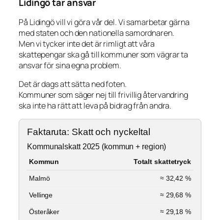
Lidingö tar ansvar
På Lidingö vill vi göra vår del. Vi samarbetar gärna
med staten och den nationella samordnaren.
Men vi tycker inte det är rimligt att våra
skattepengar ska gå till kommuner som vägrar ta
ansvar för sina egna problem.
Det är dags att sätta ned foten.
Kommuner som säger nej till frivillig återvandring
ska inte ha rätt att leva på bidrag från andra.
Faktaruta: Skatt och nyckeltal
Kommunalskatt 2025 (kommun + region)
Kommun
Totalt skattetryck
Malmö
≈ 32,42 %
Vellinge
≈ 29,68 %
Österåker
≈ 29,18 %