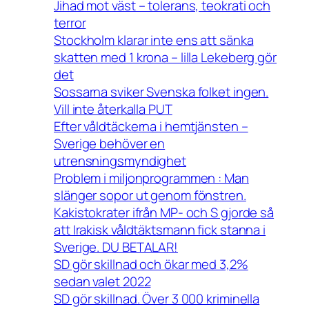
Jihad mot väst – tolerans, teokrati och
terror
Stockholm klarar inte ens att sänka
skatten med 1 krona – lilla Lekeberg gör
det
Sossarna sviker Svenska folket ingen.
Vill inte återkalla PUT
Efter våldtäckerna i hemtjänsten –
Sverige behöver en
utrensningsmyndighet
Problem i miljonprogrammen : Man
slänger sopor ut genom fönstren.
Kakistokrater ifrån MP- och S gjorde så
att Irakisk våldtäktsmann fick stanna i
Sverige. DU BETALAR!
SD gör skillnad och ökar med 3,2%
sedan valet 2022
SD gör skillnad. Över 3 000 kriminella