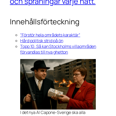
och spräningar varje natt.
Innehållsförteckning
”Förstör hela områdets karaktär”
Hård politisk strid på ön
Topp 10: Så kan Stockholms villaområden
förvandlas till nya ghetton
I det nya Al Capone-Sverige ska alla