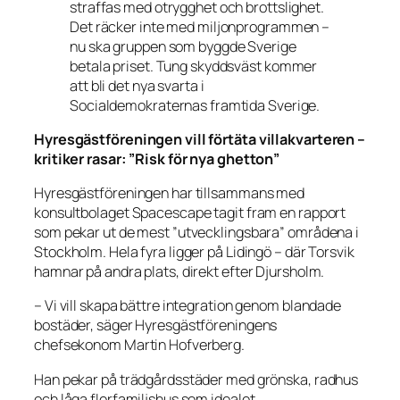
straffas med otrygghet och brottslighet.
Det räcker inte med miljonprogrammen –
nu ska gruppen som byggde Sverige
betala priset. Tung skyddsväst kommer
att bli det nya svarta i
Socialdemokraternas framtida Sverige.
Hyresgästföreningen vill förtäta villakvarteren –
kritiker rasar: ”Risk för nya ghetton”
Hyresgästföreningen har tillsammans med
konsultbolaget Spacescape tagit fram en rapport
som pekar ut de mest ”utvecklingsbara” områdena i
Stockholm. Hela fyra ligger på Lidingö – där Torsvik
hamnar på andra plats, direkt efter Djursholm.
– Vi vill skapa bättre integration genom blandade
bostäder, säger Hyresgästföreningens
chefsekonom Martin Hofverberg.
Han pekar på trädgårdsstäder med grönska, radhus
och låga flerfamiljshus som idealet.