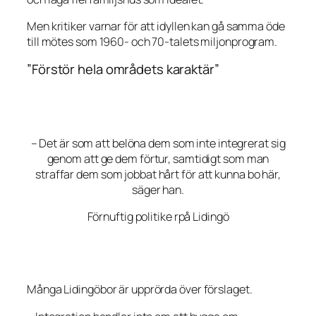
Men kritiker varnar för att idyllen kan gå samma öde
till mötes som 1960- och 70-talets miljonprogram.
”Förstör hela områdets karaktär”
– Det är som att belöna dem som inte integrerat sig
genom att ge dem förtur, samtidigt som man
straffar dem som jobbat hårt för att kunna bo här,
säger han.
Förnuftig politike rpå Lidingö
Många Lidingöbor är upprörda över förslaget.