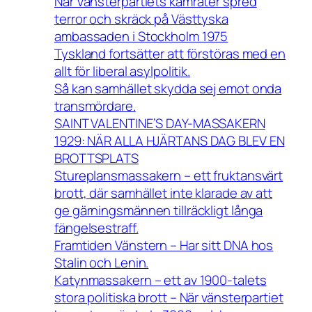
När Vänsterpartiets kamrater spred
terror och skräck på Västtyska
ambassaden i Stockholm 1975
Tyskland fortsätter att förstöras med en
allt för liberal asylpolitik.
Så kan samhället skydda sej emot onda
transmördare.
SAINT VALENTINE’S DAY-MASSAKERN
1929: NÄR ALLA HJÄRTANS DAG BLEV EN
BROTTSPLATS
Stureplansmassakern – ett fruktansvärt
brott, där samhället inte klarade av att
ge gärningsmännen tillräckligt långa
fängelsestraff.
Framtiden Vänstern – Har sitt DNA hos
Stalin och Lenin.
Katynmassakern – ett av 1900-talets
stora politiska brott – När vänsterpartiet