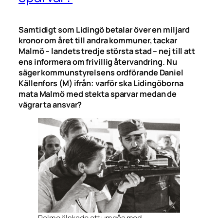
Samtidigt som Lidingö betalar över en miljard
kronor om året till andra kommuner, tackar
Malmö – landets tredje största stad – nej till att
ens informera om frivillig återvandring. Nu
säger kommunstyrelsens ordförande Daniel
Källenfors (M) ifrån: varför ska Lidingöborna
mata Malmö med stekta sparvar medan de
vägrar ta ansvar?
Palme älskade att umgås med