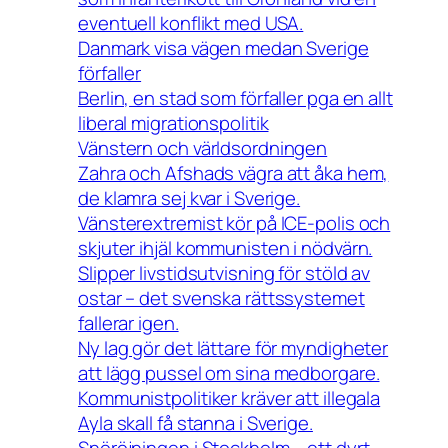
eventuell konflikt med USA.
Danmark visa vägen medan Sverige
förfaller
Berlin, en stad som förfaller pga en allt
liberal migrationspolitik
Vänstern och världsordningen
Zahra och Afshads vägra att åka hem,
de klamra sej kvar i Sverige.
Vänsterextremist kör på ICE-polis och
skjuter ihjäl kommunisten i nödvärn.
Slipper livstidsutvisning för stöld av
ostar – det svenska rättssystemet
fallerar igen.
Ny lag gör det lättare för myndigheter
att lägg pussel om sina medborgare.
Kommunistpolitiker kräver att illegala
Ayla skall få stanna i Sverige.
Snöröjningen i Stockholm – ett dyrt