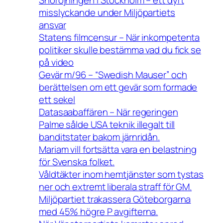
misslyckande under Miljöpartiets
ansvar
Statens filmcensur – När inkompetenta
politiker skulle bestämma vad du fick se
på video
Gevär m/96 – “Swedish Mauser” och
berättelsen om ett gevär som formade
ett sekel
Datasaabaffären – När regeringen
Palme sålde USA teknik illegalt till
banditstater bakom järnridån.
Mariam vill fortsätta vara en belastning
för Svenska folket.
Våldtäkter inom hemtjänster som tystas
ner och extremt liberala straff för GM.
Miljöpartiet trakassera Göteborgarna
med 45% högre P avgifterna.