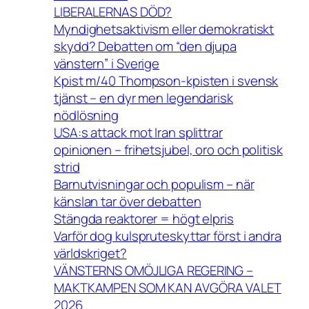
LIBERALERNAS DÖD?
Myndighetsaktivism eller demokratiskt
skydd? Debatten om “den djupa
vänstern” i Sverige
Kpist m/40 Thompson-kpisten i svensk
tjänst – en dyr men legendarisk
nödlösning
USA:s attack mot Iran splittrar
opinionen – frihetsjubel, oro och politisk
strid
Barnutvisningar och populism – när
känslan tar över debatten
Stängda reaktorer = högt elpris
Varför dog kulspruteskyttar först i andra
världskriget?
VÄNSTERNS OMÖJLIGA REGERING –
MAKTKAMPEN SOM KAN AVGÖRA VALET
2026