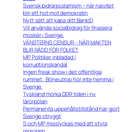
Svensk bidragsislamism – när naivitet
blir ett hot mot demokratin
Nytt sätt att kapa ditt BankID
Vill använda socialbidrag för finasiera
moskér i Sverige.
VÄNSTERNS CENSUR – NÄR MAKTEN
BLIR RÄDD FÖR FOLKET
MP Politiker inbladad i
korruptionskandal
Ingen freak show i det offentliga
rummet : Böneutrop hör inte hemma i
Sverige.
Tyskland mörka DDR tiden i ny
lärorpolan
Permanenta uppehållstillstånd har gjort
Sverige otryggt
S och MP misslyckas med att styra
regionen .