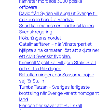
kamrater mördade 3000 polska
officeare
David från Syrien vill suga ut Sverige till
max innan han återvandrar.
Snart kan marxismen bödlar sitta i en
Svensk regering
Hökarängensmordet
Catalinaaffären – när Vänsterpartiet
hjälpte sina kamrater i öst att skjuta ner
ett civilt Svenskt flygplan.
Kriminell V politiker vill göra Stalin Stolt
och sitta i Riksdagen
Baltutlämningen, när Sossarna böjde
sej för Stalin
Tumba Tarzan – Sveriges farligaste
brottsling när Sverige var ett homogent
land
Fler och fler kräver att PUT skall