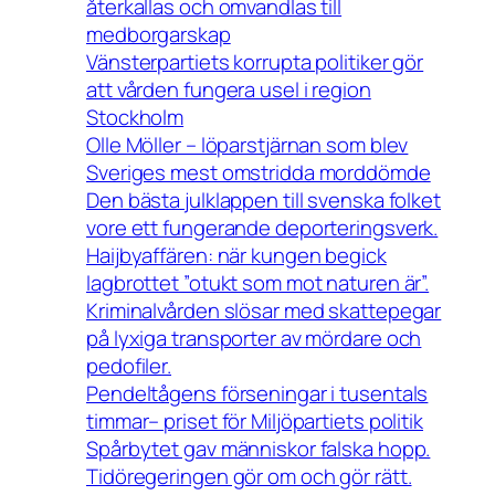
återkallas och omvandlas till
medborgarskap
Vänsterpartiets korrupta politiker gör
att vården fungera usel i region
Stockholm
Olle Möller – löparstjärnan som blev
Sveriges mest omstridda morddömde
Den bästa julklappen till svenska folket
vore ett fungerande deporteringsverk.
Haijbyaffären: när kungen begick
lagbrottet ”otukt som mot naturen är”.
Kriminalvården slösar med skattepegar
på lyxiga transporter av mördare och
pedofiler.
Pendeltågens förseningar i tusentals
timmar– priset för Miljöpartiets politik
Spårbytet gav människor falska hopp.
Tidöregeringen gör om och gör rätt.