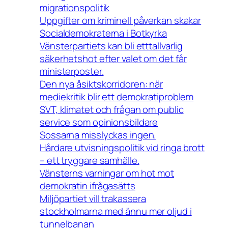
migrationspolitik
Uppgifter om kriminell påverkan skakar
Socialdemokraterna i Botkyrka
Vänsterpartiets kan bli etttallvarlig
säkerhetshot efter valet om det får
ministerposter.
Den nya åsiktskorridoren: när
mediekritik blir ett demokratiproblem
SVT, klimatet och frågan om public
service som opinionsbildare
Sossarna misslyckas ingen.
Hårdare utvisningspolitik vid ringa brott
– ett tryggare samhälle.
Vänsterns varningar om hot mot
demokratin ifrågasätts
Miljöpartiet vill trakassera
stockholmarna med ännu mer oljud i
tunnelbanan