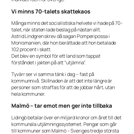
Vi minns 70-talets skattekaos
Många minns det socialistiska helvete vi hade på 70-
talet, när staten lade beslag på nästan allt.
Astrid Lindgren skrev då sagan
Pomperipossa i
Monismanien
, där hon berättade att hon betalade
102 procent i skatt.
Det blev en symbol för ett land som tappat
förståndet i jakten på att ”utjämna”.
Tyvärr ser vi samma tänk i dag – fast på
kommunnivå. Skillnaden är att det inte längre är
personer som straffas för att de jobbar hårt, utan
hela kommuner.
Malmö – tar emot men ger inte tillbaka
Lidingö betalar över en miljard kronor om året till det
kommunala utjämningssystemet. Pengar som går
till kommuner som Malmö – Sveriges tredje största