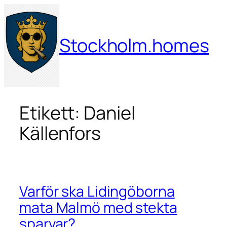
Hoppa
till
innehåll
Stockholm.homes
Etikett:
Daniel
Källenfors
Varför ska Lidingöborna
mata Malmö med stekta
sparvar?