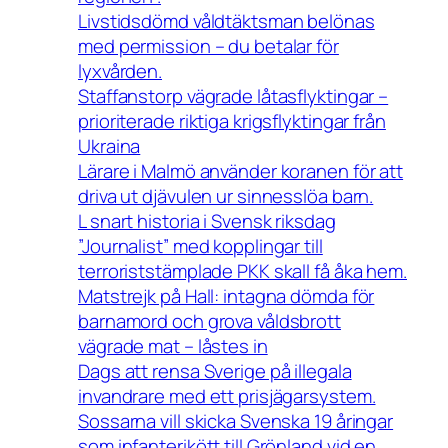
Livstidsdömd våldtäktsman belönas
med permission – du betalar för
lyxvården.
Staffanstorp vägrade låtasflyktingar –
prioriterade riktiga krigsflyktingar från
Ukraina
Lärare i Malmö använder koranen för att
driva ut djävulen ur sinnesslöa barn.
L snart historia i Svensk riksdag
”Journalist” med kopplingar till
terroriststämplade PKK skall få åka hem.
Matstrejk på Hall: intagna dömda för
barnamord och grova våldsbrott
vägrade mat – låstes in
Dags att rensa Sverige på illegala
invandrare med ett prisjägarsystem.
Sossarna vill skicka Svenska 19 åringar
som infanterikött till Grönland vid en