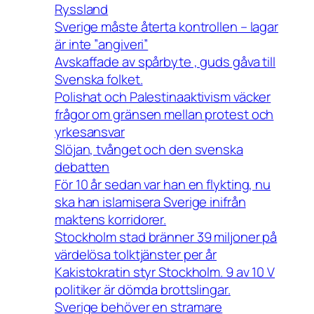
Ryssland
Sverige måste återta kontrollen – lagar
är inte ”angiveri”
Avskaffade av spårbyte , guds gåva till
Svenska folket.
Polishat och Palestinaaktivism väcker
frågor om gränsen mellan protest och
yrkesansvar
Slöjan, tvånget och den svenska
debatten
För 10 år sedan var han en flykting, nu
ska han islamisera Sverige inifrån
maktens korridorer.
Stockholm stad bränner 39 miljoner på
värdelösa tolktjänster per år
Kakistokratin styr Stockholm. 9 av 10 V
politiker är dömda brottslingar.
Sverige behöver en stramare