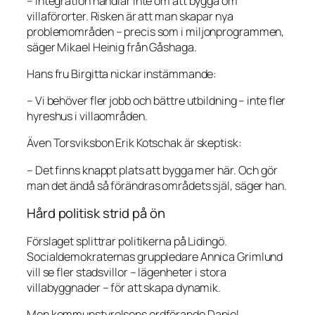
– Integration handlar inte om att bygga om
villaförorter. Risken är att man skapar nya
problemområden – precis som i miljonprogrammen,
säger Mikael Heinig från Gåshaga.
Hans fru Birgitta nickar instämmande:
– Vi behöver fler jobb och bättre utbildning – inte fler
hyreshus i villaområden.
Även Torsviksbon Erik Kotschak är skeptisk:
– Det finns knappt plats att bygga mer här. Och gör
man det ändå så förändras områdets själ, säger han.
Hård politisk strid på ön
Förslaget splittrar politikerna på Lidingö.
Socialdemokraternas gruppledare Annica Grimlund
vill se fler stadsvillor – lägenheter i stora
villabyggnader – för att skapa dynamik.
Men kommunstyrelsens ordförande Daniel