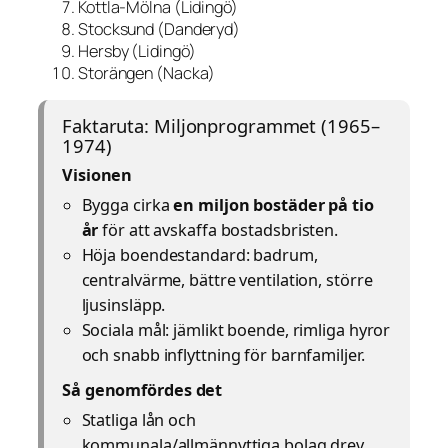
Kottla-Mölna (Lidingö)
Stocksund (Danderyd)
Hersby (Lidingö)
Storängen (Nacka)
Faktaruta: Miljonprogrammet (1965–
1974)
Visionen
Bygga cirka
en miljon bostäder på tio
år
för att avskaffa bostadsbristen.
Höja boendestandard: badrum,
centralvärme, bättre ventilation, större
ljusinsläpp.
Sociala mål: jämlikt boende, rimliga hyror
och snabb inflyttning för barnfamiljer.
Så genomfördes det
Statliga lån och
kommunala/allmännyttiga bolag drev