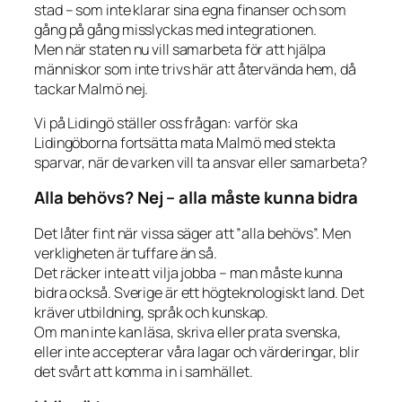
stad – som inte klarar sina egna finanser och som
gång på gång misslyckas med integrationen.
Men när staten nu vill samarbeta för att hjälpa
människor som inte trivs här att återvända hem, då
tackar Malmö nej.
Vi på Lidingö ställer oss frågan: varför ska
Lidingöborna fortsätta mata Malmö med stekta
sparvar, när de varken vill ta ansvar eller samarbeta?
Alla behövs? Nej – alla måste kunna bidra
Det låter fint när vissa säger att ”alla behövs”. Men
verkligheten är tuffare än så.
Det räcker inte att vilja jobba – man måste kunna
bidra också. Sverige är ett högteknologiskt land. Det
kräver utbildning, språk och kunskap.
Om man inte kan läsa, skriva eller prata svenska,
eller inte accepterar våra lagar och värderingar, blir
det svårt att komma in i samhället.