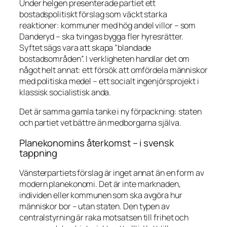
Under helgen presenterade partiet ett
bostadspolitiskt förslag som väckt starka
reaktioner: kommuner med hög andel villor – som
Danderyd – ska tvingas bygga fler hyresrätter.
Syftet sägs vara att skapa ”blandade
bostadsområden”. I verkligheten handlar det om
något helt annat: ett försök att omfördela människor
med politiska medel – ett socialt ingenjörsprojekt i
klassisk socialistisk anda.
Det är samma gamla tanke i ny förpackning: staten
och partiet vet bättre än medborgarna själva.
Planekonomins återkomst – i svensk
tappning
Vänsterpartiets förslag är inget annat än en form av
modern planekonomi. Det är inte marknaden,
individen eller kommunen som ska avgöra hur
människor bor – utan staten. Den typen av
centralstyrning är raka motsatsen till frihet och