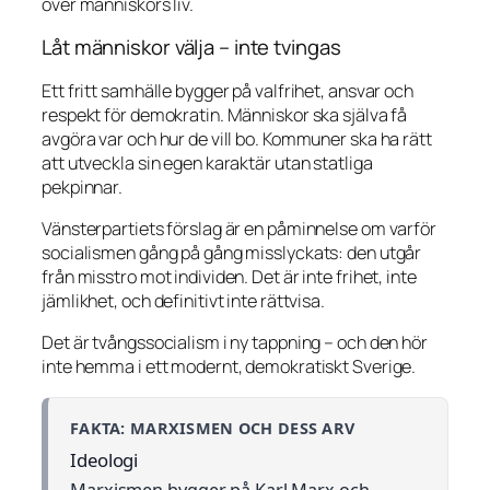
över människors liv.
Låt människor välja – inte tvingas
Ett fritt samhälle bygger på valfrihet, ansvar och
respekt för demokratin. Människor ska själva få
avgöra var och hur de vill bo. Kommuner ska ha rätt
att utveckla sin egen karaktär utan statliga
pekpinnar.
Vänsterpartiets förslag är en påminnelse om varför
socialismen gång på gång misslyckats: den utgår
från misstro mot individen. Det är inte frihet, inte
jämlikhet, och definitivt inte rättvisa.
Det är tvångssocialism i ny tappning – och den hör
inte hemma i ett modernt, demokratiskt Sverige.
FAKTA: MARXISMEN OCH DESS ARV
Ideologi
Marxismen bygger på Karl Marx och