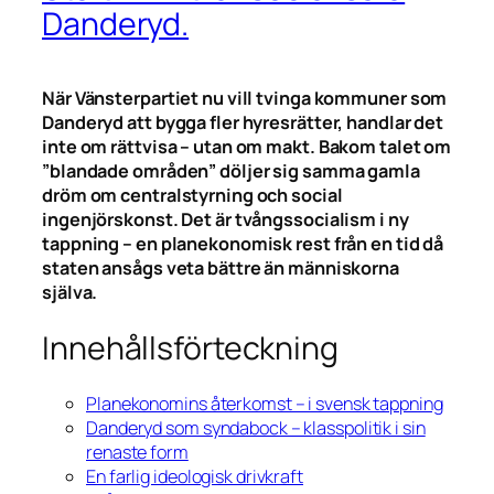
Danderyd.
När Vänsterpartiet nu vill tvinga kommuner som
Danderyd att bygga fler hyresrätter, handlar det
inte om rättvisa – utan om makt. Bakom talet om
”blandade områden” döljer sig samma gamla
dröm om centralstyrning och social
ingenjörskonst. Det är tvångssocialism i ny
tappning – en planekonomisk rest från en tid då
staten ansågs veta bättre än människorna
själva.
Innehållsförteckning
Planekonomins återkomst – i svensk tappning
Danderyd som syndabock – klasspolitik i sin
renaste form
En farlig ideologisk drivkraft