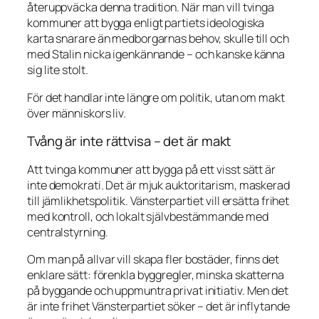
återuppväcka denna tradition. När man vill tvinga
kommuner att bygga enligt partiets ideologiska
karta snarare än medborgarnas behov, skulle till och
med Stalin nicka igenkännande – och kanske känna
sig lite stolt.
För det handlar inte längre om politik, utan om makt
över människors liv.
Tvång är inte rättvisa – det är makt
Att tvinga kommuner att bygga på ett visst sätt är
inte demokrati. Det är mjuk auktoritarism, maskerad
till jämlikhetspolitik. Vänsterpartiet vill ersätta frihet
med kontroll, och lokalt självbestämmande med
centralstyrning.
Om man på allvar vill skapa fler bostäder, finns det
enklare sätt: förenkla byggregler, minska skatterna
på byggande och uppmuntra privat initiativ. Men det
är inte frihet Vänsterpartiet söker – det är inflytande