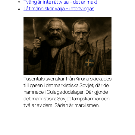
Tvång är inte rättvisa – det är makt
Låt människor välja – inte tvingas
Tusentals svenskar från Kiruna skickades
till gasen i det marxistiska Sovjet, där de
hamnade i Gulags dödsläger. Där gjorde
det marxistiska Sovjet lampskärmar och
tvålar av dem. Sådan är marxismen.