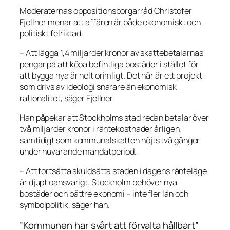
Moderaternas oppositionsborgarråd Christofer
Fjellner menar att affären är både ekonomiskt och
politiskt felriktad.
– Att lägga 1,4 miljarder kronor av skattebetalarnas
pengar på att köpa befintliga bostäder i stället för
att bygga nya är helt orimligt. Det här är ett projekt
som drivs av ideologi snarare än ekonomisk
rationalitet, säger Fjellner.
Han påpekar att Stockholms stad redan betalar över
två miljarder kronor i räntekostnader årligen,
samtidigt som kommunalskatten höjts två gånger
under nuvarande mandatperiod.
– Att fortsätta skuldsätta staden i dagens ränteläge
är djupt oansvarigt. Stockholm behöver nya
bostäder och bättre ekonomi – inte fler lån och
symbolpolitik, säger han.
”Kommunen har svårt att förvalta hållbart”