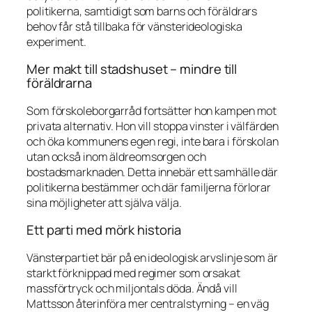
politikerna, samtidigt som barns och föräldrars
behov får stå tillbaka för vänsterideologiska
experiment.
Mer makt till stadshuset – mindre till
föräldrarna
Som förskoleborgarråd fortsätter hon kampen mot
privata alternativ. Hon vill stoppa vinster i välfärden
och öka kommunens egen regi, inte bara i förskolan
utan också inom äldreomsorgen och
bostadsmarknaden. Detta innebär ett samhälle där
politikerna bestämmer och där familjerna förlorar
sina möjligheter att själva välja.
Ett parti med mörk historia
Vänsterpartiet bär på en ideologisk arvslinje som är
starkt förknippad med regimer som orsakat
massförtryck och miljontals döda. Ändå vill
Mattsson återinföra mer centralstyrning – en väg