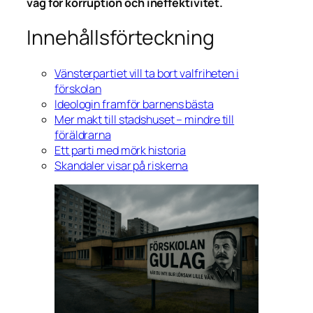
väg för korruption och ineffektivitet.
Innehållsförteckning
Vänsterpartiet vill ta bort valfriheten i
förskolan
Ideologin framför barnens bästa
Mer makt till stadshuset – mindre till
föräldrarna
Ett parti med mörk historia
Skandaler visar på riskerna