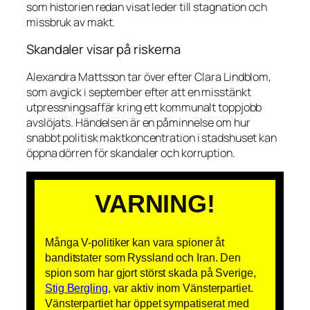
som historien redan visat leder till stagnation och
missbruk av makt.
Skandaler visar på riskerna
Alexandra Mattsson tar över efter Clara Lindblom,
som avgick i september efter att en misstänkt
utpressningsaffär kring ett kommunalt toppjobb
avslöjats. Händelsen är en påminnelse om hur
snabbt politisk maktkoncentration i stadshuset kan
öppna dörren för skandaler och korruption.
VARNING!
Många V-politiker kan vara spioner åt
banditstater som Ryssland och Iran. Den
spion som har gjort störst skada på Sverige,
Stig Bergling
, var aktiv inom Vänsterpartiet.
Vänsterpartiet har öppet sympatiserat med