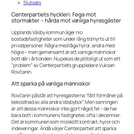
Slutsats
Centerpartiets hyckleri: Fega mot
stormakter – hårda mot vanliga hyresgäster
Upplands Väsby kommun äger nio
bostadsfastigheter som under lång tid hyrts ut till
privatpersoner. Några med låga hyror, andra med
högre – men gemensamt är att vanliga människor
bott där i årtionden. Nu pekas de plötsligt ut som ett
”problem” av Centerpartiets gruppledare Vuksan
Rovčanin.
Att sparka på vanliga människor
Rovčanin påstår att hyresgästerna ”fått förmåner på
bekostnad av alla andra Väsbybor”. Men sanningen
är att dessa människor inte gjort något fel – de har
bara bott i kommunens fastigheter, ofta i decennier.
Det är kommunen som misskött kontrakt, hyror och
indexeringar. Ändå väljer Centerpartiet att sparka