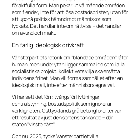
föraktfulla form. Man pekar ut välmående områden
som fiender, inte för att lösa bostadsbristen, utan för
att uppnå politisk hämnd mot människor som
lyckats. Det handlar inte om rättvisa – det handlar
om avund och makt.
En farlig ideologisk drivkraft
Vänsterpartiets retorik om ”blandade områden” låter
human, men under ytan ligger samma idé som i alla
socialistiska projekt: kollektivets vilja ska ersätta
individens frihet. Man vill forma samhället efter en
ideologisk mall, inte efter människors egna val.
Vi har sett det förr: tvångsförflyttningar,
centralstyrning, bostadspolitik som ignorerar
verkligheten. Östtysklands grå betongförorter var
ett resultat av just den sortens tänkande – där
staten ”visste bäst”.
Och nu, 2025, tycks Vänsterpartiet vilja