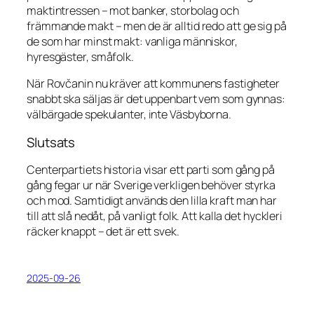
maktintressen – mot banker, storbolag och
främmande makt – men de är alltid redo att ge sig på
de som har minst makt: vanliga människor,
hyresgäster, småfolk.
När Rovčanin nu kräver att kommunens fastigheter
snabbt ska säljas är det uppenbart vem som gynnas:
välbärgade spekulanter, inte Väsbyborna.
Slutsats
Centerpartiets historia visar ett parti som gång på
gång fegar ur när Sverige verkligen behöver styrka
och mod. Samtidigt används den lilla kraft man har
till att slå nedåt, på vanligt folk. Att kalla det hyckleri
räcker knappt – det är ett svek.
2025-09-26