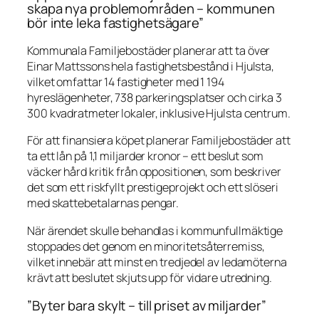
skapa nya problemområden – kommunen
bör inte leka fastighetsägare”
Kommunala Familjebostäder planerar att ta över
Einar Mattssons hela fastighetsbestånd i Hjulsta,
vilket omfattar 14 fastigheter med 1 194
hyreslägenheter, 738 parkeringsplatser och cirka 3
300 kvadratmeter lokaler, inklusive Hjulsta centrum.
För att finansiera köpet planerar Familjebostäder att
ta ett lån på 1,1 miljarder kronor – ett beslut som
väcker hård kritik från oppositionen, som beskriver
det som ett riskfyllt prestigeprojekt och ett slöseri
med skattebetalarnas pengar.
När ärendet skulle behandlas i kommunfullmäktige
stoppades det genom en minoritetsåterremiss,
vilket innebär att minst en tredjedel av ledamöterna
krävt att beslutet skjuts upp för vidare utredning.
”Byter bara skylt – till priset av miljarder”