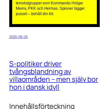
terroristgrupper som Kommando Holger
Meins, PKK och Hermas. Spioner lägger
pussel – behåll din bit.
2025-09-25
S-politiker driver
tvångsblandning av
villaområden – men själv bor
hon i dansk idyll
Innehållsförteckning