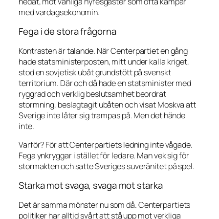
nedåt, mot vanliga hyresgäster som ofta kämpar
med vardagsekonomin.
Fega i de stora frågorna
Kontrasten är talande. När Centerpartiet en gång
hade statsministerposten, mitt under kalla kriget,
stod en sovjetisk ubåt grundstött på svenskt
territorium. Där och då hade en statsminister med
ryggrad och verklig beslutsamhet beordrat
stormning, beslagtagit ubåten och visat Moskva att
Sverige inte låter sig trampas på. Men det hände
inte.
Varför? För att Centerpartiets ledning inte vågade.
Fega ynkryggar i stället för ledare. Man vek sig för
stormakten och satte Sveriges suveränitet på spel.
Starka mot svaga, svaga mot starka
Det är samma mönster nu som då. Centerpartiets
politiker har alltid svårt att stå upp mot verkliga