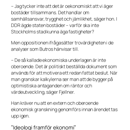
– Jag tycker inte att det är oekonomiskt att vi äger
bostäder tillsammans. Det handlar om
samhällsansvar, trygghet och jämlikhet, säger hon. I
DDR ägde staten bostäder – varför ska inte
Stockholms stad kunna äga fastigheter?
Men oppositionen ifrågasätter trovärdigheten i de
analyser som Butros hänvisar till.
– De så kallade ekonomiska underlagen är inte
oberoende. Det är politiskt beställda dokument som
används för att motivera ett redan fattat beslut. När
man granskar kalkylerna ser man att de bygger på
optimistiska antaganden om räntor och
värdeutveckling, säger Fjellner.
Han kräver nu att en extern och oberoende
ekonomisk granskning genomförs innan ärendet tas
upp igen.
”Ideologi framför ekonomi”