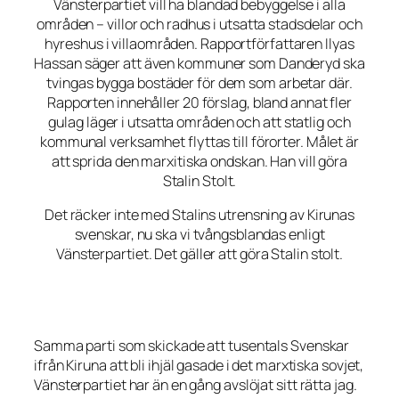
Vänsterpartiet vill ha blandad bebyggelse i alla
områden – villor och radhus i utsatta stadsdelar och
hyreshus i villaområden. Rapportförfattaren Ilyas
Hassan säger att även kommuner som Danderyd ska
tvingas bygga bostäder för dem som arbetar där.
Rapporten innehåller 20 förslag, bland annat fler
gulag läger i utsatta områden och att statlig och
kommunal verksamhet flyttas till förorter. Målet är
att sprida den marxitiska ondskan. Han vill göra
Stalin Stolt.
Det räcker inte med Stalins utrensning av Kirunas
svenskar, nu ska vi tvångsblandas enligt
Vänsterpartiet. Det gäller att göra Stalin stolt.
Samma parti som skickade att tusentals Svenskar
ifrån Kiruna att bli ihjäl gasade i det marxtiska sovjet,
Vänsterpartiet har än en gång avslöjat sitt rätta jag.