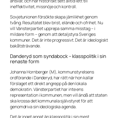
ansvar, och har historiskt sett alltid lett till
ineffektivitet, missnöje och kontroll.
Sovjetunionen försökte skapa jämlikhet genom
tvång. Resultatet blev brist, elände och ofrihet. Nu
vill Vänsterpartiet upprepa samma misstag – i
mildare form – genom att detaljstyra Sveriges
kommuner. Det är inte progressivt. Det är ideologiskt
bakåtsträvande.
Danderyd som syndabock – klasspolitik i sin
renaste form
Johanna Hornberger (M), kommunstyrelsens
ordförande i Danderyd, har rätt när hon kallar
förslaget ett direkt angrepp på den lokala
demokratin. Vänsterpartiet har inte ens
representation i kommunen, men vill ändå att staten
ska krossa det kommunala självstyret för att
genomdriva sin ideologiska agenda.
Det är inget annat än klasspolitik i sin mest