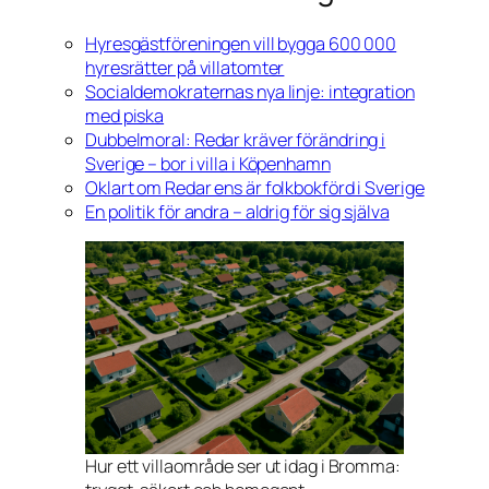
Hyresgästföreningen vill bygga 600 000
hyresrätter på villatomter
Socialdemokraternas nya linje: integration
med piska
Dubbelmoral: Redar kräver förändring i
Sverige – bor i villa i Köpenhamn
Oklart om Redar ens är folkbokförd i Sverige
En politik för andra – aldrig för sig själva
Hur ett villaområde ser ut idag i Bromma: