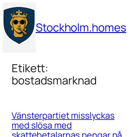
Hoppa
till
innehåll
Stockholm.homes
Etikett:
bostadsmarknad
Vänsterpartiet misslyckas
med slösa med
skattebetalarnas pengar på