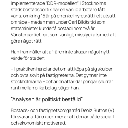
implementerade ”DDR-modellen” i Stockholms
stads bostadspolitik har en vanlig arbetare fått
vänta omkring 15 år på en enkel hyresrätt i ett utsatt
område – medan man under Carl Bildts tid som
statsminister kunde få bostad inom två år.
Vänsterpartiet har, som vanligt, misslyckats med att
göra något rätt.
Han framhåller att affären inte skapar något nytt
värde för staden:
– I praktiken handlar det om att köpa på sig skulder
och byta skylt på fastigheterna. Det gynnar inte
stockholmarna – det är en affär där pengar snurrar
runt mellan olika bolag, säger han.
”Analysen är politiskt beställd”
Bostads- och fastighetsborgarråd Deniz Butros (V)
försvarar affären och menar att den är både socialt
och ekonomiskt motiverad.