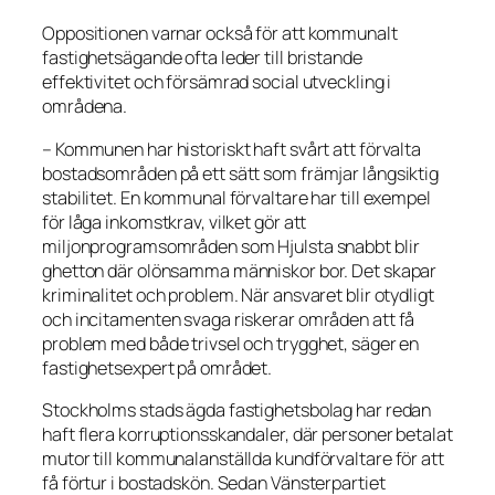
Oppositionen varnar också för att kommunalt
fastighetsägande ofta leder till bristande
effektivitet och försämrad social utveckling i
områdena.
– Kommunen har historiskt haft svårt att förvalta
bostadsområden på ett sätt som främjar långsiktig
stabilitet. En kommunal förvaltare har till exempel
för låga inkomstkrav, vilket gör att
miljonprogramsområden som Hjulsta snabbt blir
ghetton där olönsamma människor bor. Det skapar
kriminalitet och problem. När ansvaret blir otydligt
och incitamenten svaga riskerar områden att få
problem med både trivsel och trygghet, säger en
fastighetsexpert på området.
Stockholms stads ägda fastighetsbolag har redan
haft flera korruptionsskandaler, där personer betalat
mutor till kommunalanställda kundförvaltare för att
få förtur i bostadskön. Sedan Vänsterpartiet