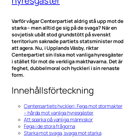
hyresgäster
Varför vågar Centerpartiet aldrig stå upp mot de
starka – men alltid ge sig på de svaga? När en
sovjetisk ubåt stod grundstött på svenskt
territorium saknade partiets statsminister mod
att agera. Nu, i Upplands Väsby, riktar
Centerpartiet sin ilska mot vanliga hyresgäster
i stället för mot de verkliga makthavarna. Det är
feghet, dubbelmoral och hyckleri i sin renaste
form.
Innehållsförteckning
Centerpartiets hyckleri: Fega mot stormakter
– hårda mot vanliga hyresgäster
Att sparka på vanliga människor
Fega i de stora frågorna
Starka mot svaga, svaga mot starka