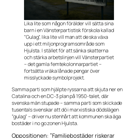
Lika lite som någon förälder vill sätta sina
barn i en Vänsterpartistisk förskola kallad
”Gulag”, lika lite vill man att de ska växa
upp i ett miljonprogramsområde som
Hjulsta. I stället för att sänka skatterna
och stärka arbetslinjen vill Vänsterpartiet
– det gamla femtekolonnarpartiet –
fortsätta vräka lånade pengar över
misslyckade symbolprojekt.
Samma parti som hjälpte ryssarna att skjuta ner en
Catalina och en DC-3 plan på 1950-talet, där
svenska män stupade – samma parti som skickade
tusentals svenskar att dö i marxistiska dödslägen
”gulag” – driver nu stenhårt att kommunen ska äga
bostäder i no go zonen Hjulsta.
Oppositionen: ”Familjebostäder riskerar