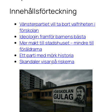
Innehållsförteckning
Vänsterpartiet vill ta bort valfriheten i
förskolan
Ideologin framför barnens bästa
Mer makt till stadshuset – mindre till
föräldrarna
Ett parti med mörk historia
Skandaler visar på riskerna