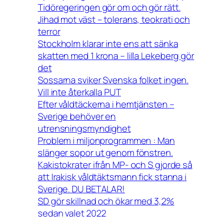
Tidöregeringen gör om och gör rätt.
Jihad mot väst – tolerans, teokrati och
terror
Stockholm klarar inte ens att sänka
skatten med 1 krona – lilla Lekeberg gör
det
Sossarna sviker Svenska folket ingen.
Vill inte återkalla PUT
Efter våldtäckerna i hemtjänsten –
Sverige behöver en
utrensningsmyndighet
Problem i miljonprogrammen : Man
slänger sopor ut genom fönstren.
Kakistokrater ifrån MP- och S gjorde så
att Irakisk våldtäktsmann fick stanna i
Sverige. DU BETALAR!
SD gör skillnad och ökar med 3,2%
sedan valet 2022