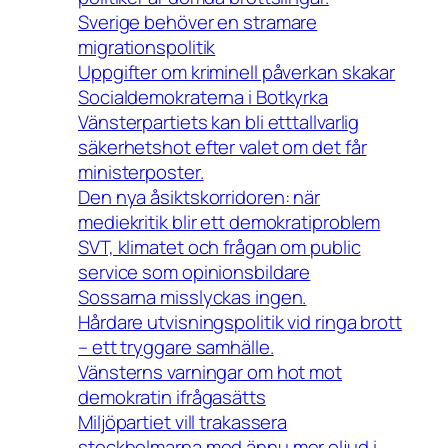
Sverige behöver en stramare
migrationspolitik
Uppgifter om kriminell påverkan skakar
Socialdemokraterna i Botkyrka
Vänsterpartiets kan bli etttallvarlig
säkerhetshot efter valet om det får
ministerposter.
Den nya åsiktskorridoren: när
mediekritik blir ett demokratiproblem
SVT, klimatet och frågan om public
service som opinionsbildare
Sossarna misslyckas ingen.
Hårdare utvisningspolitik vid ringa brott
– ett tryggare samhälle.
Vänsterns varningar om hot mot
demokratin ifrågasätts
Miljöpartiet vill trakassera
stockholmarna med ännu mer oljud i