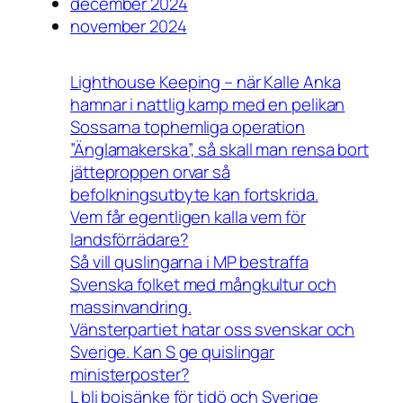
december 2024
november 2024
Lighthouse Keeping – när Kalle Anka
hamnar i nattlig kamp med en pelikan
Sossarna tophemliga operation
”Änglamakerska”, så skall man rensa bort
jätteproppen orvar så
befolkningsutbyte kan fortskrida.
Vem får egentligen kalla vem för
landsförrädare?
Så vill quslingarna i MP bestraffa
Svenska folket med mångkultur och
massinvandring.
Vänsterpartiet hatar oss svenskar och
Sverige. Kan S ge quislingar
ministerposter?
L bli bojsänke för tidö och Sverige