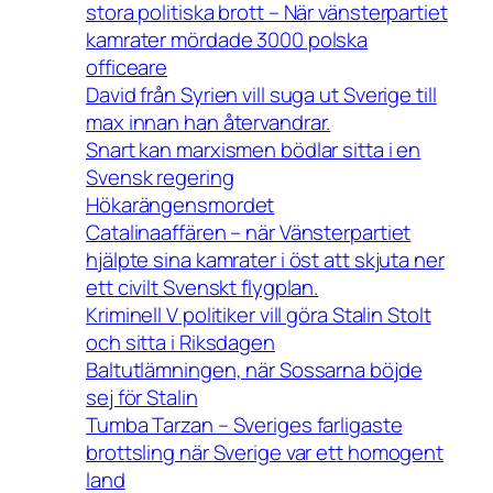
stora politiska brott – När vänsterpartiet
kamrater mördade 3000 polska
officeare
David från Syrien vill suga ut Sverige till
max innan han återvandrar.
Snart kan marxismen bödlar sitta i en
Svensk regering
Hökarängensmordet
Catalinaaffären – när Vänsterpartiet
hjälpte sina kamrater i öst att skjuta ner
ett civilt Svenskt flygplan.
Kriminell V politiker vill göra Stalin Stolt
och sitta i Riksdagen
Baltutlämningen, när Sossarna böjde
sej för Stalin
Tumba Tarzan – Sveriges farligaste
brottsling när Sverige var ett homogent
land