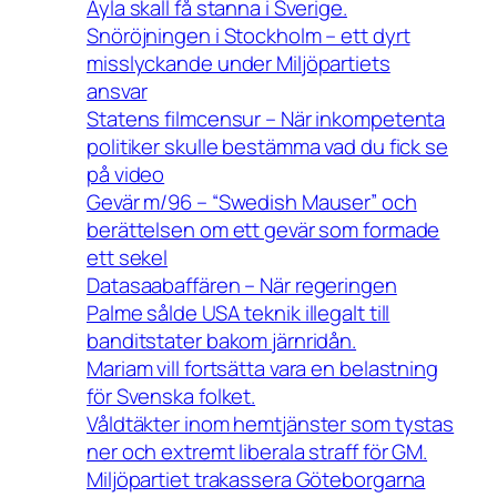
Ayla skall få stanna i Sverige.
Snöröjningen i Stockholm – ett dyrt
misslyckande under Miljöpartiets
ansvar
Statens filmcensur – När inkompetenta
politiker skulle bestämma vad du fick se
på video
Gevär m/96 – “Swedish Mauser” och
berättelsen om ett gevär som formade
ett sekel
Datasaabaffären – När regeringen
Palme sålde USA teknik illegalt till
banditstater bakom järnridån.
Mariam vill fortsätta vara en belastning
för Svenska folket.
Våldtäkter inom hemtjänster som tystas
ner och extremt liberala straff för GM.
Miljöpartiet trakassera Göteborgarna