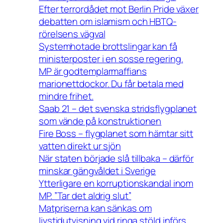
Efter terrordådet mot Berlin Pride växer
debatten om islamism och HBTQ-
rörelsens vägval
Systemhotade brottslingar kan få
ministerposter i en sosse regering.
MP är godtemplarmaffians
marionettdockor. Du får betala med
mindre frihet.
Saab 21 – det svenska stridsflygplanet
som vände på konstruktionen
Fire Boss – flygplanet som hämtar sitt
vatten direkt ur sjön
När staten började slå tillbaka – därför
minskar gängvåldet i Sverige
Ytterligare en korruptionskandal inom
MP. ”Tar det aldrig slut”
Matpriserna kan sänkas om
livstidutvisning vid ringa stöld införs.