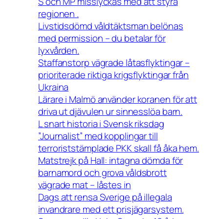
S och MP misslyckas med att styra
regionen .
Livstidsdömd våldtäktsman belönas
med permission – du betalar för
lyxvården.
Staffanstorp vägrade låtasflyktingar –
prioriterade riktiga krigsflyktingar från
Ukraina
Lärare i Malmö använder koranen för att
driva ut djävulen ur sinnesslöa barn.
L snart historia i Svensk riksdag
”Journalist” med kopplingar till
terroriststämplade PKK skall få åka hem.
Matstrejk på Hall: intagna dömda för
barnamord och grova våldsbrott
vägrade mat – låstes in
Dags att rensa Sverige på illegala
invandrare med ett prisjägarsystem.