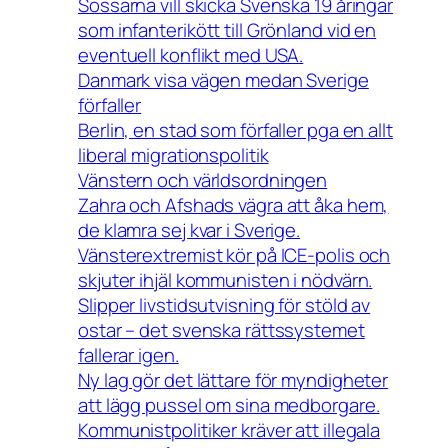
Sossarna vill skicka Svenska 19 åringar
som infanterikött till Grönland vid en
eventuell konflikt med USA.
Danmark visa vägen medan Sverige
förfaller
Berlin, en stad som förfaller pga en allt
liberal migrationspolitik
Vänstern och världsordningen
Zahra och Afshads vägra att åka hem,
de klamra sej kvar i Sverige.
Vänsterextremist kör på ICE-polis och
skjuter ihjäl kommunisten i nödvärn.
Slipper livstidsutvisning för stöld av
ostar – det svenska rättssystemet
fallerar igen.
Ny lag gör det lättare för myndigheter
att lägg pussel om sina medborgare.
Kommunistpolitiker kräver att illegala