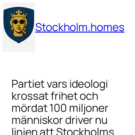
Hoppa
till
innehåll
Stockholm.homes
Partiet vars ideologi
krossat frihet och
mördat 100 miljoner
människor driver nu
linjen att Stockholms