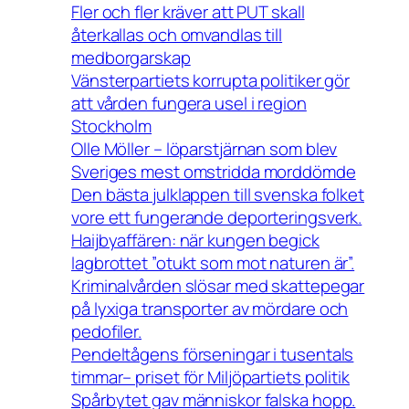
Fler och fler kräver att PUT skall
återkallas och omvandlas till
medborgarskap
Vänsterpartiets korrupta politiker gör
att vården fungera usel i region
Stockholm
Olle Möller – löparstjärnan som blev
Sveriges mest omstridda morddömde
Den bästa julklappen till svenska folket
vore ett fungerande deporteringsverk.
Haijbyaffären: när kungen begick
lagbrottet ”otukt som mot naturen är”.
Kriminalvården slösar med skattepegar
på lyxiga transporter av mördare och
pedofiler.
Pendeltågens förseningar i tusentals
timmar– priset för Miljöpartiets politik
Spårbytet gav människor falska hopp.