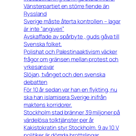
Vänsterpartiet en större fiende än
Ryssland
Sverige måste återta kontrollen – lagar
är inte ”angiveri”
Avskaffade av spårbyte , guds gåva till
Svenska folket.
Polishat och Palestinaaktivism väcker
frågor om gränsen mellan protest och
yrkesansvar
Slöjan, tvånget och den svenska
debatten
För 10 år sedan var han en flykting, nu
ska han islamisera Sverige inifrån
maktens korridorer.
Stockholm stad bränner 39 miljoner på
värdelösa tolktjänster per år
Kakistokratin styr Stockholm. 9 av 10 V
politiker är dömda brottslingar.