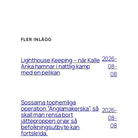
FLER INLÄGG
2026-
Lighthouse Keeping – när Kalle
08-
Anka hamnar i nattlig kamp
med en pelikan
08
Sossarna tophemliga
operation ”Änglamakerska”, så
2026-
skall man rensa bort
08-
jätteproppen orvar så
08
befolkningsutbyte kan
fortskrida.