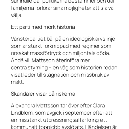
samhälle där politikerna bestämmer och där
familjerna förlorar sina möjligheter att själva
välja.
Ett parti med mörk historia
Vänsterpartiet bär på en ideologisk arvslinje
som är starkt förknippad med regimer som
orsakat massförtryck och miljontals döda.
Ändå vill Mattsson återinföra mer
centralstyrning – en väg som historien redan
visat leder till stagnation och missbruk av
makt.
Skandaler visar på riskerna
Alexandra Mattsson tar över efter Clara
Lindblom, som avgick i september efter att
en misstänkt utpressningsaffär kring ett
kommunalt toppjobb avslöjats. Händelsen är