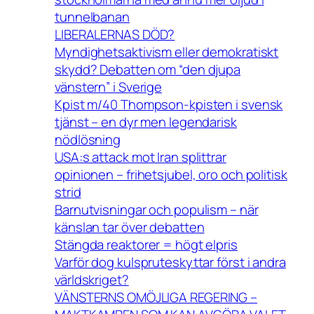
tunnelbanan
LIBERALERNAS DÖD?
Myndighetsaktivism eller demokratiskt
skydd? Debatten om “den djupa
vänstern” i Sverige
Kpist m/40 Thompson-kpisten i svensk
tjänst – en dyr men legendarisk
nödlösning
USA:s attack mot Iran splittrar
opinionen – frihetsjubel, oro och politisk
strid
Barnutvisningar och populism – när
känslan tar över debatten
Stängda reaktorer = högt elpris
Varför dog kulspruteskyttar först i andra
världskriget?
VÄNSTERNS OMÖJLIGA REGERING –