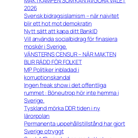
MAKTKAMPEN SOM KAN AVGÖRA VALET
2026
Svensk bidragsislamism – när naivitet
blir ett hot mot demokratin
Nytt sätt att kapa ditt BankID
Vill använda socialbidrag för finasiera
moskér i Sverige.
VÄNSTERNS CENSUR – NÄR MAKTEN
BLIR RÄDD FÖR FOLKET
MP Politiker inbladad i
korruptionskandal
Ingen freak show i det offentliga
rummet : Böneutrop hör inte hemma i
Sverige.
Tyskland mörka DDR tiden i ny
lärorpolan
Permanenta uppehållstillstånd har gjort
Sverige otryggt