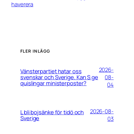
haverera
FLER INLÄGG
2026-
Vänsterpartiet hatar oss
08-
svenskar och Sverige. Kan S ge
quislingar ministerposter?
04
2026-08-
L bli bojsänke för tidö och
Sverige
03