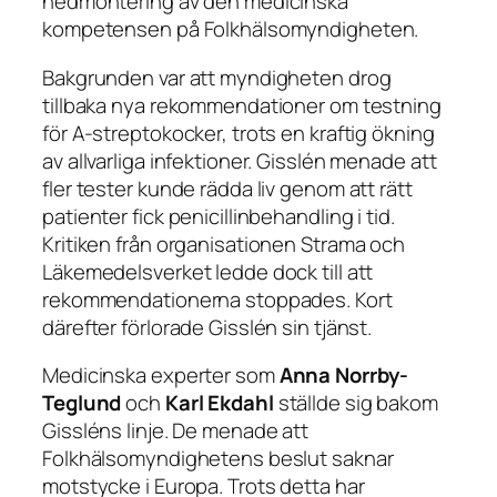
nedmontering av den medicinska
kompetensen på Folkhälsomyndigheten.
Bakgrunden var att myndigheten drog
tillbaka nya rekommendationer om testning
för A-streptokocker, trots en kraftig ökning
av allvarliga infektioner. Gisslén menade att
fler tester kunde rädda liv genom att rätt
patienter fick penicillinbehandling i tid.
Kritiken från organisationen Strama och
Läkemedelsverket ledde dock till att
rekommendationerna stoppades. Kort
därefter förlorade Gisslén sin tjänst.
Medicinska experter som
Anna Norrby-
Teglund
och
Karl Ekdahl
ställde sig bakom
Gissléns linje. De menade att
Folkhälsomyndighetens beslut saknar
motstycke i Europa. Trots detta har