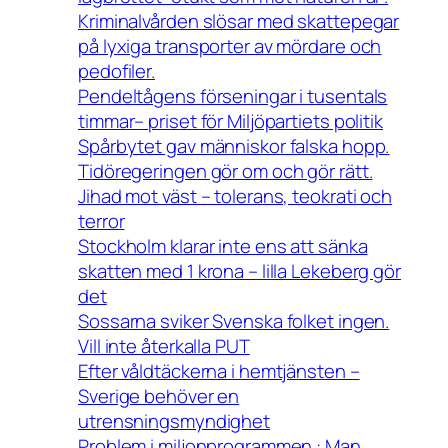
Kriminalvården slösar med skattepegar
på lyxiga transporter av mördare och
pedofiler.
Pendeltågens förseningar i tusentals
timmar– priset för Miljöpartiets politik
Spårbytet gav människor falska hopp.
Tidöregeringen gör om och gör rätt.
Jihad mot väst – tolerans, teokrati och
terror
Stockholm klarar inte ens att sänka
skatten med 1 krona – lilla Lekeberg gör
det
Sossarna sviker Svenska folket ingen.
Vill inte återkalla PUT
Efter våldtäckerna i hemtjänsten –
Sverige behöver en
utrensningsmyndighet
Problem i miljonprogrammen : Man