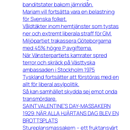
banditstater bakom järnridån.
Mariam vill fortsätta vara en belastning
för Svenska folket.
Våldtäkter inom hemtjänster som tystas
ner och extremt liberala straff för GM.
Miljöpartiet trakassera Göteborgarna
med 45% högre P avgifterna.
När Vänsterpartiets kamrater spred
terror och skräck på Västtyska
ambassaden i Stockholm 1975
Tyskland fortsätter att förstöras med en
allt för liberal asylpolitik.
Så kan samhället skydda sej emot onda
transmördare.
SAINT VALENTINE’S DAY-MASSAKERN
1929: NÄR ALLA HJÄRTANS DAG BLEV EN
BROTTSPLATS
Stureplansmassakern – ett fruktansvärt