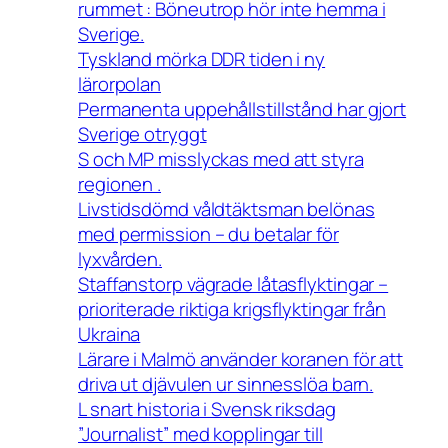
rummet : Böneutrop hör inte hemma i
Sverige.
Tyskland mörka DDR tiden i ny
lärorpolan
Permanenta uppehållstillstånd har gjort
Sverige otryggt
S och MP misslyckas med att styra
regionen .
Livstidsdömd våldtäktsman belönas
med permission – du betalar för
lyxvården.
Staffanstorp vägrade låtasflyktingar –
prioriterade riktiga krigsflyktingar från
Ukraina
Lärare i Malmö använder koranen för att
driva ut djävulen ur sinnesslöa barn.
L snart historia i Svensk riksdag
”Journalist” med kopplingar till