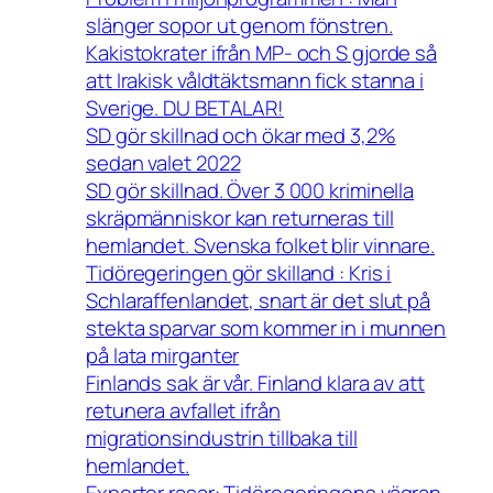
slänger sopor ut genom fönstren.
Kakistokrater ifrån MP- och S gjorde så
att Irakisk våldtäktsmann fick stanna i
Sverige. DU BETALAR!
SD gör skillnad och ökar med 3,2%
sedan valet 2022
SD gör skillnad. Över 3 000 kriminella
skräpmänniskor kan returneras till
hemlandet. Svenska folket blir vinnare.
Tidöregeringen gör skilland : Kris i
Schlaraffenlandet, snart är det slut på
stekta sparvar som kommer in i munnen
på lata mirganter
Finlands sak är vår. Finland klara av att
retunera avfallet ifrån
migrationsindustrin tillbaka till
hemlandet.
Experter rasar: Tidöregeringens vägran