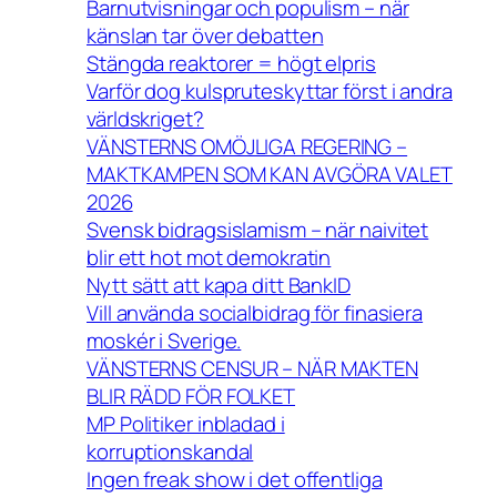
Barnutvisningar och populism – när
känslan tar över debatten
Stängda reaktorer = högt elpris
Varför dog kulspruteskyttar först i andra
världskriget?
VÄNSTERNS OMÖJLIGA REGERING –
MAKTKAMPEN SOM KAN AVGÖRA VALET
2026
Svensk bidragsislamism – när naivitet
blir ett hot mot demokratin
Nytt sätt att kapa ditt BankID
Vill använda socialbidrag för finasiera
moskér i Sverige.
VÄNSTERNS CENSUR – NÄR MAKTEN
BLIR RÄDD FÖR FOLKET
MP Politiker inbladad i
korruptionskandal
Ingen freak show i det offentliga