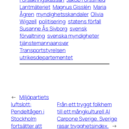
Lantmäteriet
Magnus Gisslén
Maria
Ågren
myndighetsskandaler
Olivia
Wigzell
politisering
statens förfall
Susanne Ås Sivborg
svensk
förvaltning
svenska myndigheter
tjänstemannaansvar
Transportstyrelsen
utrikesdepartementet
←
Miljöpartiets
luftslott:
Från ett tryggt folkhem
Pendeltågen i
till ett mångkulturell Al
Stockholm
Carpone Sverige. Sverige
fortsätter att
rasar trygghetsindex.
→