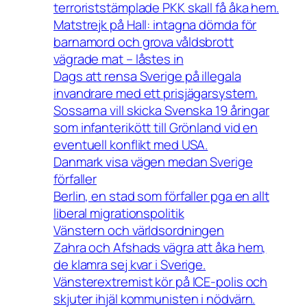
terroriststämplade PKK skall få åka hem.
Matstrejk på Hall: intagna dömda för
barnamord och grova våldsbrott
vägrade mat – låstes in
Dags att rensa Sverige på illegala
invandrare med ett prisjägarsystem.
Sossarna vill skicka Svenska 19 åringar
som infanterikött till Grönland vid en
eventuell konflikt med USA.
Danmark visa vägen medan Sverige
förfaller
Berlin, en stad som förfaller pga en allt
liberal migrationspolitik
Vänstern och världsordningen
Zahra och Afshads vägra att åka hem,
de klamra sej kvar i Sverige.
Vänsterextremist kör på ICE-polis och
skjuter ihjäl kommunisten i nödvärn.