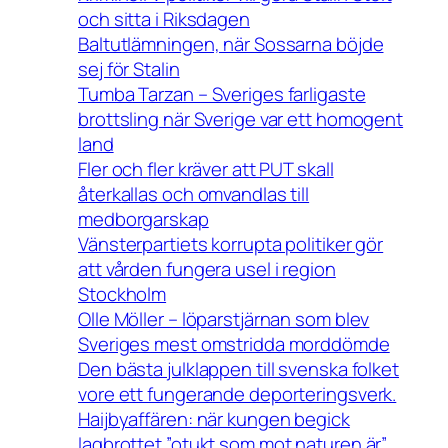
och sitta i Riksdagen
Baltutlämningen, när Sossarna böjde
sej för Stalin
Tumba Tarzan – Sveriges farligaste
brottsling när Sverige var ett homogent
land
Fler och fler kräver att PUT skall
återkallas och omvandlas till
medborgarskap
Vänsterpartiets korrupta politiker gör
att vården fungera usel i region
Stockholm
Olle Möller – löparstjärnan som blev
Sveriges mest omstridda morddömde
Den bästa julklappen till svenska folket
vore ett fungerande deporteringsverk.
Haijbyaffären: när kungen begick
lagbrottet ”otukt som mot naturen är”.