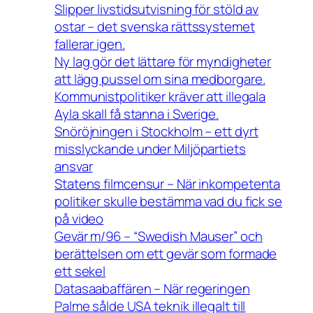
Slipper livstidsutvisning för stöld av
ostar – det svenska rättssystemet
fallerar igen.
Ny lag gör det lättare för myndigheter
att lägg pussel om sina medborgare.
Kommunistpolitiker kräver att illegala
Ayla skall få stanna i Sverige.
Snöröjningen i Stockholm – ett dyrt
misslyckande under Miljöpartiets
ansvar
Statens filmcensur – När inkompetenta
politiker skulle bestämma vad du fick se
på video
Gevär m/96 – “Swedish Mauser” och
berättelsen om ett gevär som formade
ett sekel
Datasaabaffären – När regeringen
Palme sålde USA teknik illegalt till