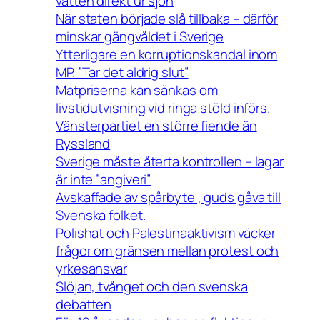
vatten direkt ur sjön
När staten började slå tillbaka – därför
minskar gängvåldet i Sverige
Ytterligare en korruptionskandal inom
MP. ”Tar det aldrig slut”
Matpriserna kan sänkas om
livstidutvisning vid ringa stöld införs.
Vänsterpartiet en större fiende än
Ryssland
Sverige måste återta kontrollen – lagar
är inte ”angiveri”
Avskaffade av spårbyte , guds gåva till
Svenska folket.
Polishat och Palestinaaktivism väcker
frågor om gränsen mellan protest och
yrkesansvar
Slöjan, tvånget och den svenska
debatten