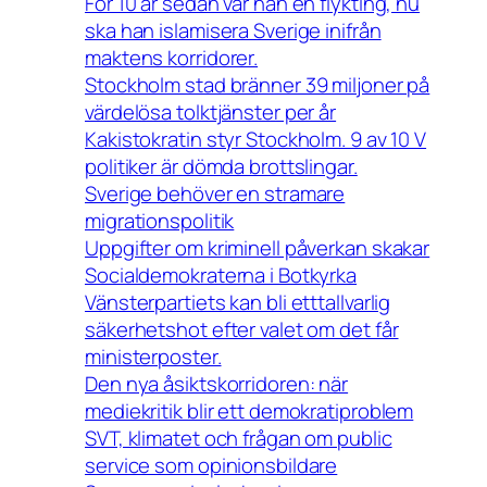
För 10 år sedan var han en flykting, nu
ska han islamisera Sverige inifrån
maktens korridorer.
Stockholm stad bränner 39 miljoner på
värdelösa tolktjänster per år
Kakistokratin styr Stockholm. 9 av 10 V
politiker är dömda brottslingar.
Sverige behöver en stramare
migrationspolitik
Uppgifter om kriminell påverkan skakar
Socialdemokraterna i Botkyrka
Vänsterpartiets kan bli etttallvarlig
säkerhetshot efter valet om det får
ministerposter.
Den nya åsiktskorridoren: när
mediekritik blir ett demokratiproblem
SVT, klimatet och frågan om public
service som opinionsbildare