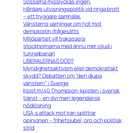
Sossarna misslyckas ingen.
Hårdare utvisningspolitik vid ringa brott
– ett tryggare samhälle.
Vänsterns varningar om hot mot
demokratin ifrågasätts
Miljöpartiet vill trakassera
stockholmarna med ännu mer oljud i
tunnelbanan
LIBERALERNAS DÖD?
Myndighetsaktivism eller demokratiskt
skydd? Debatten om “den djupa
vänstern” i Sverige
Kpist m/40 Thompson-kpisten i svensk
tjänst – en dyr men legendarisk
nödlösning
USA:s attack mot Iran splittrar
opinionen – frihetsjubel, oro och politisk
strid