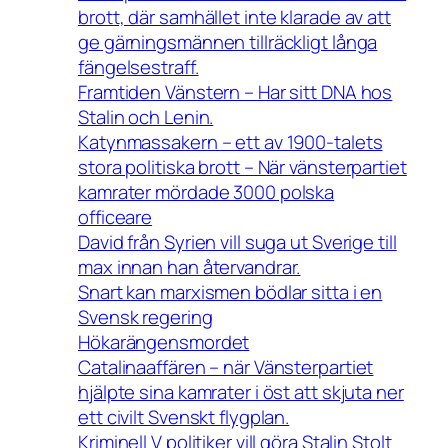
brott, där samhället inte klarade av att
ge gärningsmännen tillräckligt långa
fängelsestraff.
Framtiden Vänstern – Har sitt DNA hos
Stalin och Lenin.
Katynmassakern – ett av 1900-talets
stora politiska brott – När vänsterpartiet
kamrater mördade 3000 polska
officeare
David från Syrien vill suga ut Sverige till
max innan han återvandrar.
Snart kan marxismen bödlar sitta i en
Svensk regering
Hökarängensmordet
Catalinaaffären – när Vänsterpartiet
hjälpte sina kamrater i öst att skjuta ner
ett civilt Svenskt flygplan.
Kriminell V politiker vill göra Stalin Stolt