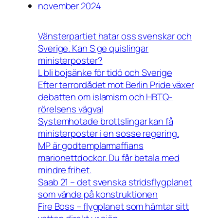
november 2024
Vänsterpartiet hatar oss svenskar och
Sverige. Kan S ge quislingar
ministerposter?
L bli bojsänke för tidö och Sverige
Efter terrordådet mot Berlin Pride växer
debatten om islamism och HBTQ-
rörelsens vägval
Systemhotade brottslingar kan få
ministerposter i en sosse regering.
MP är godtemplarmaffians
marionettdockor. Du får betala med
mindre frihet.
Saab 21 – det svenska stridsflygplanet
som vände på konstruktionen
Fire Boss – flygplanet som hämtar sitt