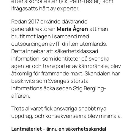
efter alkoholtester (s.k. Peth-tester) som
ifrågasatts hårt av experter.
Redan 2017 erkände dåvarande
generaldirektören
Maria Ågren
att man
brutit mot lagen i samband med
outsourcingen av IT-driften utomlands.
Detta innebar att säkerhetsklassad
information, som identiteter på svenska
agenter och transporter av kärnbränsle, blev
åtkomlig för främmande makt. Skandalen har
beskrivits som Sveriges största
informationsläcka sedan Stig Bergling-
affären.
Trots allvaret fick ansvariga snabbt nya
uppdrag, och konsekvenserna blev minimala.
Lantmäteriet – ännu en säkerhetsskandal