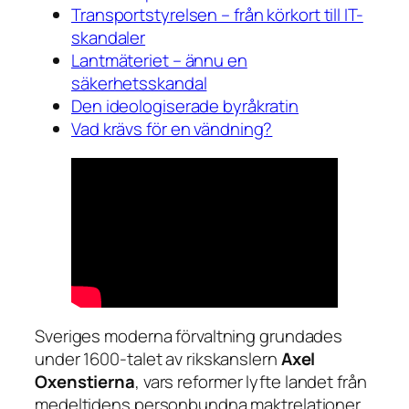
Transportstyrelsen – från körkort till IT-
skandaler
Lantmäteriet – ännu en
säkerhetsskandal
Den ideologiserade byråkratin
Vad krävs för en vändning?
Sveriges moderna förvaltning grundades
under 1600-talet av rikskanslern
Axel
Oxenstierna
, vars reformer lyfte landet från
medeltidens personbundna maktrelationer