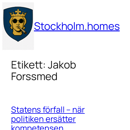
Hoppa
till
innehåll
Stockholm.homes
Etikett:
Jakob
Forssmed
Statens förfall – när
politiken ersätter
kompetensen