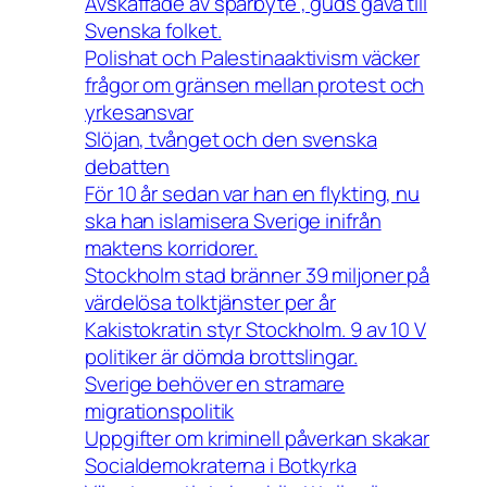
Avskaffade av spårbyte , guds gåva till
Svenska folket.
Polishat och Palestinaaktivism väcker
frågor om gränsen mellan protest och
yrkesansvar
Slöjan, tvånget och den svenska
debatten
För 10 år sedan var han en flykting, nu
ska han islamisera Sverige inifrån
maktens korridorer.
Stockholm stad bränner 39 miljoner på
värdelösa tolktjänster per år
Kakistokratin styr Stockholm. 9 av 10 V
politiker är dömda brottslingar.
Sverige behöver en stramare
migrationspolitik
Uppgifter om kriminell påverkan skakar
Socialdemokraterna i Botkyrka