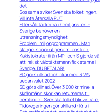
det
Sossarna sviker Svenska folket ingen.
Vill inte återkalla PUT
Efter våldtäckerna i hemtjänsten –
Sverige behöver en
utrensningsmyndighet
Problem i miljonprogrammen : Man
slänger sopor ut genom fönstren.
Kakistokrater ifrån MP- och S gjorde så
att Irakisk våldtäktsmann fick stanna i
Sverige. DU BETALAR!
SD gör skillnad och ökar med 3,2%
sedan valet 2022
SD gör skillnad. Över 3 000 kriminella
skräpmänniskor kan returneras till
hemlandet. Svenska folket blir vinnare.
Tidöregeringen gör skilland : Kris i
Schlaraffenlandet, snart är det slut på