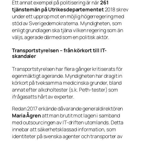
Ett annat exempel på politisering är när
261
tjänstemän på Utrikesdepartementet
2018 skrev
under ett upprop mot en möjlig högerregering med
stöd av Sverigedemokraterna. Myndigheten, som
enligt grundlagen ska tjäna vilken regering som än
väljs, agerade därmed som en politisk aktör.
Transportstyrelsen – från körkort till IT-
skandaler
Transportstyrelsen har flera gånger kritiserats för
egenmäktigt agerande. Myndigheten har dragit in
körkort på tveksamma medicinska grunder, bland
annat efter alkoholtester (s.k. Peth-tester) som
ifrågasatts hårt av experter.
Redan 2017 erkände dåvarande generaldirektören
Maria Ågren
att man brutit mot lagen i samband
med outsourcingen av IT-driften utomlands. Detta
innebar att säkerhetsklassad information, som
identiteter på svenska agenter och transporter av