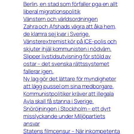
Berlin, en stad som förfaller pga en allt
liberal migrationspolitik
Vänstern och världsordningen
Zahra och Afshads vägra att åka hem,
de klamra sej kvar i Sverige.
Vänsterextremist kör på ICE-polis och
skjuter ihjäl kommunisten i nödvärn.
Slipper livstidsutvisning för stöld av
ostar – det svenska rättssystemet
fallerar igen.
Ny lag gör det lättare för myndigheter
att lägg pussel om sina medborgare.
Kommunistpolitiker kräver att illegala
Ayla skall få stanna i Sverige.
Snöröjningen i Stockholm – ett dyrt
misslyckande under Miljöpartiets
ansvar
Statens filmcensur – När inkompetenta