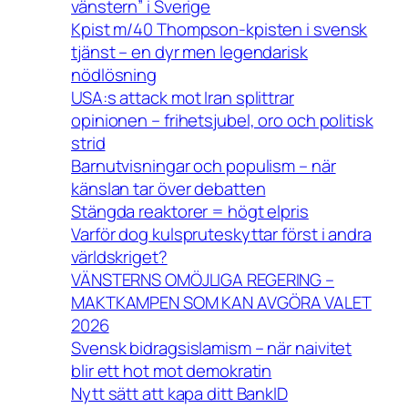
vänstern” i Sverige
Kpist m/40 Thompson-kpisten i svensk
tjänst – en dyr men legendarisk
nödlösning
USA:s attack mot Iran splittrar
opinionen – frihetsjubel, oro och politisk
strid
Barnutvisningar och populism – när
känslan tar över debatten
Stängda reaktorer = högt elpris
Varför dog kulspruteskyttar först i andra
världskriget?
VÄNSTERNS OMÖJLIGA REGERING –
MAKTKAMPEN SOM KAN AVGÖRA VALET
2026
Svensk bidragsislamism – när naivitet
blir ett hot mot demokratin
Nytt sätt att kapa ditt BankID