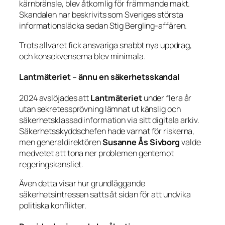
kärnbränsle, blev åtkomlig för främmande makt.
Skandalen har beskrivits som Sveriges största
informationsläcka sedan Stig Bergling-affären.
Trots allvaret fick ansvariga snabbt nya uppdrag,
och konsekvenserna blev minimala.
Lantmäteriet – ännu en säkerhetsskandal
2024 avslöjades att
Lantmäteriet
under flera år
utan sekretessprövning lämnat ut känslig och
säkerhetsklassad information via sitt digitala arkiv.
Säkerhetsskyddschefen hade varnat för riskerna,
men generaldirektören
Susanne Ås Sivborg
valde
medvetet att tona ner problemen gentemot
regeringskansliet.
Även detta visar hur grundläggande
säkerhetsintressen satts åt sidan för att undvika
politiska konflikter.