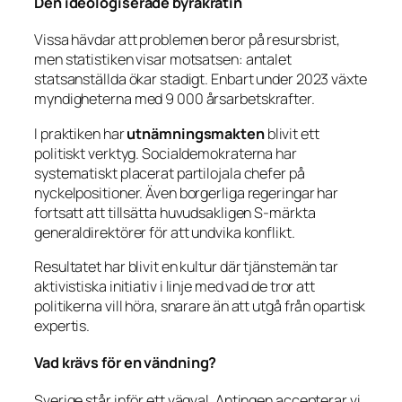
Den ideologiserade byråkratin
Vissa hävdar att problemen beror på resursbrist,
men statistiken visar motsatsen: antalet
statsanställda ökar stadigt. Enbart under 2023 växte
myndigheterna med 9 000 årsarbetskrafter.
I praktiken har
utnämningsmakten
blivit ett
politiskt verktyg. Socialdemokraterna har
systematiskt placerat partilojala chefer på
nyckelpositioner. Även borgerliga regeringar har
fortsatt att tillsätta huvudsakligen S-märkta
generaldirektörer för att undvika konflikt.
Resultatet har blivit en kultur där tjänstemän tar
aktivistiska initiativ i linje med vad de tror att
politikerna vill höra, snarare än att utgå från opartisk
expertis.
Vad krävs för en vändning?
Sverige står inför ett vägval. Antingen accepterar vi