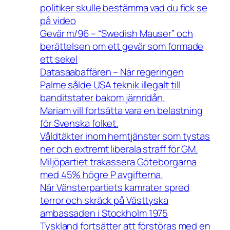
politiker skulle bestämma vad du fick se
på video
Gevär m/96 – “Swedish Mauser” och
berättelsen om ett gevär som formade
ett sekel
Datasaabaffären – När regeringen
Palme sålde USA teknik illegalt till
banditstater bakom järnridån.
Mariam vill fortsätta vara en belastning
för Svenska folket.
Våldtäkter inom hemtjänster som tystas
ner och extremt liberala straff för GM.
Miljöpartiet trakassera Göteborgarna
med 45% högre P avgifterna.
När Vänsterpartiets kamrater spred
terror och skräck på Västtyska
ambassaden i Stockholm 1975
Tyskland fortsätter att förstöras med en