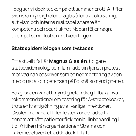
I dag ser vi dock tecken på ett sammanbrott. Allt fler
svenska myndigheter präglas åter av politisering,
aktivism och interna maktspel snarare än
kompetens och opartiskhet. Nedan följer några
exempel som illustrerar utvecklingen.
Statsepidemiologen som tystades
Ett aktuellt fall är
Magnus Gisslén
, tidigare
statsepidemiolog, som lämnade sin tjänst i protest
mot vad han beskriver som en nedmontering av den
medicinska kompetensen på Folkhälsomyndigheten.
Bakgrunden var att myndigheten drog tillbaka nya
rekommendationer om testning för A-streptokocker,
trots en kraftig ökning av allvarliga infektioner.
Gisslén menade att fler tester kunde rädda liv
genom att rätt patienter fick penicillinbehandling i
tid. Kritiken från organisationen Strama och
Läkemedelsverket ledde dock till att