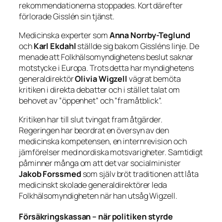
rekommendationerna stoppades. Kort därefter
förlorade Gisslén sin tjänst.
Medicinska experter som
Anna Norrby-Teglund
och
Karl Ekdahl
ställde sig bakom Gissléns linje. De
menade att Folkhälsomyndighetens beslut saknar
motstycke i Europa. Trots detta har myndighetens
generaldirektör
Olivia Wigzell
vägrat bemöta
kritiken i direkta debatter och i stället talat om
behovet av ”öppenhet” och ”framåtblick”.
Kritiken har till slut tvingat fram åtgärder.
Regeringen har beordrat en översyn av den
medicinska kompetensen, en internrevision och
jämförelser med nordiska motsvarigheter. Samtidigt
påminner många om att det var socialminister
Jakob Forssmed
som själv bröt traditionen att låta
medicinskt skolade generaldirektörer leda
Folkhälsomyndigheten när han utsåg Wigzell.
Försäkringskassan – när politiken styrde