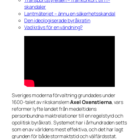
Transportstyrelsen – från körkort till IT-
skandaler
Lantmäteriet – ännu en säkerhetsskandal
Den ideologiserade byråkratin
Vad krävs för en vändning?
Sveriges moderna förvaltning grundades under
1600-talet av rikskanslern
Axel Oxenstierna
, vars
reformer lyfte landet från medeltidens
personbundna maktrelationer till en regelstyrd och
opolitisk byråkrati. Systemet har i århundraden setts
som en av världens mest effektiva, och det har lagt
grunden för både stormaktstid och välfärdsstat.