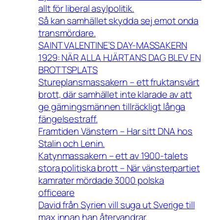
allt för liberal asylpolitik.
Så kan samhället skydda sej emot onda
transmördare.
SAINT VALENTINE’S DAY-MASSAKERN
1929: NÄR ALLA HJÄRTANS DAG BLEV EN
BROTTSPLATS
Stureplansmassakern – ett fruktansvärt
brott, där samhället inte klarade av att
ge gärningsmännen tillräckligt långa
fängelsestraff.
Framtiden Vänstern – Har sitt DNA hos
Stalin och Lenin.
Katynmassakern – ett av 1900-talets
stora politiska brott – När vänsterpartiet
kamrater mördade 3000 polska
officeare
David från Syrien vill suga ut Sverige till
max innan han återvandrar.