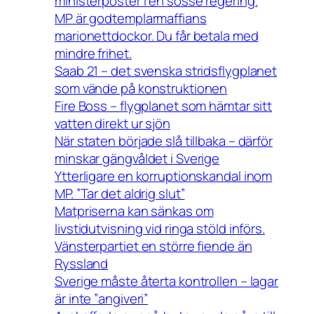
ministerposter i en sosse regering.
MP är godtemplarmaffians
marionettdockor. Du får betala med
mindre frihet.
Saab 21 – det svenska stridsflygplanet
som vände på konstruktionen
Fire Boss – flygplanet som hämtar sitt
vatten direkt ur sjön
När staten började slå tillbaka – därför
minskar gängvåldet i Sverige
Ytterligare en korruptionskandal inom
MP. ”Tar det aldrig slut”
Matpriserna kan sänkas om
livstidutvisning vid ringa stöld införs.
Vänsterpartiet en större fiende än
Ryssland
Sverige måste återta kontrollen – lagar
är inte ”angiveri”