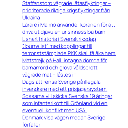
Staffanstorp vägrade låtasflyktingar –
prioriterade riktiga krigsflyktingar från
Ukraina
Lärare i Malmö använder koranen för att
driva ut djävulen ur sinnesslöa barn.
L snart historia i Svensk riksdag
”Journalist” med kopplingar till
terroriststämplade PKK skall få åka hem.
Matstrejk på Hall: intagna dömda för
barnamord och grova våldsbrott
vägrade mat – låstes in
Dags att rensa Sverige på illegala
invandrare med ett prisjägarsystem.
Sossarna vill skicka Svenska 19 åringar
som infanterikött till Grönland vid en
eventuell konflikt med USA.
Danmark visa vägen medan Sverige
förfaller