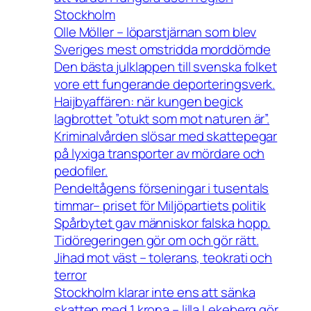
Stockholm
Olle Möller – löparstjärnan som blev
Sveriges mest omstridda morddömde
Den bästa julklappen till svenska folket
vore ett fungerande deporteringsverk.
Haijbyaffären: när kungen begick
lagbrottet ”otukt som mot naturen är”.
Kriminalvården slösar med skattepegar
på lyxiga transporter av mördare och
pedofiler.
Pendeltågens förseningar i tusentals
timmar– priset för Miljöpartiets politik
Spårbytet gav människor falska hopp.
Tidöregeringen gör om och gör rätt.
Jihad mot väst – tolerans, teokrati och
terror
Stockholm klarar inte ens att sänka
skatten med 1 krona – lilla Lekeberg gör