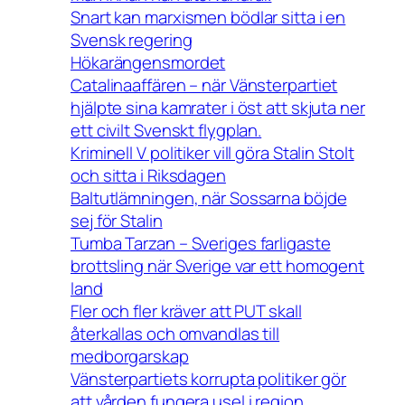
Snart kan marxismen bödlar sitta i en
Svensk regering
Hökarängensmordet
Catalinaaffären – när Vänsterpartiet
hjälpte sina kamrater i öst att skjuta ner
ett civilt Svenskt flygplan.
Kriminell V politiker vill göra Stalin Stolt
och sitta i Riksdagen
Baltutlämningen, när Sossarna böjde
sej för Stalin
Tumba Tarzan – Sveriges farligaste
brottsling när Sverige var ett homogent
land
Fler och fler kräver att PUT skall
återkallas och omvandlas till
medborgarskap
Vänsterpartiets korrupta politiker gör
att vården fungera usel i region