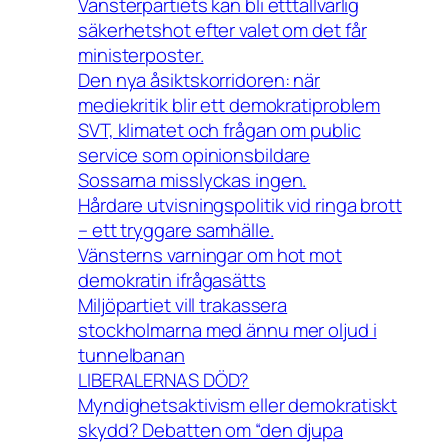
Vänsterpartiets kan bli etttallvarlig
säkerhetshot efter valet om det får
ministerposter.
Den nya åsiktskorridoren: när
mediekritik blir ett demokratiproblem
SVT, klimatet och frågan om public
service som opinionsbildare
Sossarna misslyckas ingen.
Hårdare utvisningspolitik vid ringa brott
– ett tryggare samhälle.
Vänsterns varningar om hot mot
demokratin ifrågasätts
Miljöpartiet vill trakassera
stockholmarna med ännu mer oljud i
tunnelbanan
LIBERALERNAS DÖD?
Myndighetsaktivism eller demokratiskt
skydd? Debatten om “den djupa