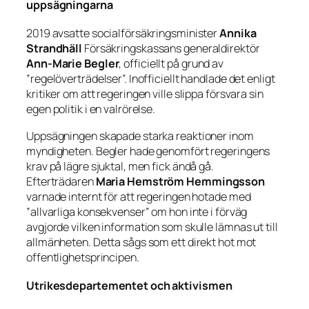
uppsägningarna
2019 avsatte socialförsäkringsminister
Annika
Strandhäll
Försäkringskassans generaldirektör
Ann-Marie Begler
, officiellt på grund av
”regelöverträdelser”. Inofficiellt handlade det enligt
kritiker om att regeringen ville slippa försvara sin
egen politik i en valrörelse.
Uppsägningen skapade starka reaktioner inom
myndigheten. Begler hade genomfört regeringens
krav på lägre sjuktal, men fick ändå gå.
Efterträdaren
Maria Hemström Hemmingsson
varnade internt för att regeringen hotade med
”allvarliga konsekvenser” om hon inte i förväg
avgjorde vilken information som skulle lämnas ut till
allmänheten. Detta sågs som ett direkt hot mot
offentlighetsprincipen.
Utrikesdepartementet och aktivismen