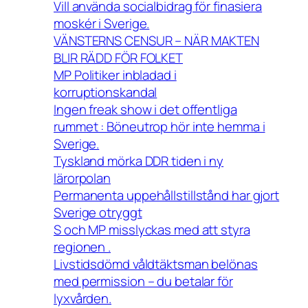
Vill använda socialbidrag för finasiera
moskér i Sverige.
VÄNSTERNS CENSUR – NÄR MAKTEN
BLIR RÄDD FÖR FOLKET
MP Politiker inbladad i
korruptionskandal
Ingen freak show i det offentliga
rummet : Böneutrop hör inte hemma i
Sverige.
Tyskland mörka DDR tiden i ny
lärorpolan
Permanenta uppehållstillstånd har gjort
Sverige otryggt
S och MP misslyckas med att styra
regionen .
Livstidsdömd våldtäktsman belönas
med permission – du betalar för
lyxvården.