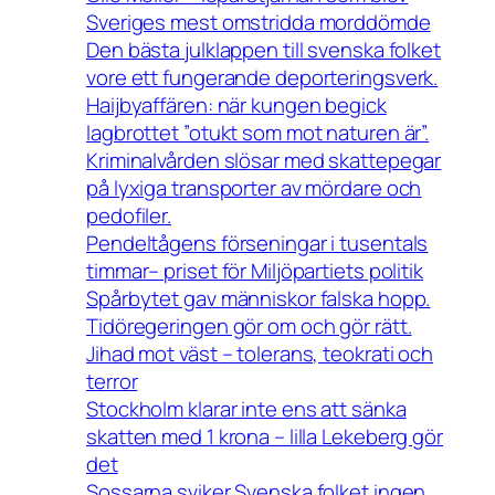
Sveriges mest omstridda morddömde
Den bästa julklappen till svenska folket
vore ett fungerande deporteringsverk.
Haijbyaffären: när kungen begick
lagbrottet ”otukt som mot naturen är”.
Kriminalvården slösar med skattepegar
på lyxiga transporter av mördare och
pedofiler.
Pendeltågens förseningar i tusentals
timmar– priset för Miljöpartiets politik
Spårbytet gav människor falska hopp.
Tidöregeringen gör om och gör rätt.
Jihad mot väst – tolerans, teokrati och
terror
Stockholm klarar inte ens att sänka
skatten med 1 krona – lilla Lekeberg gör
det
Sossarna sviker Svenska folket ingen.