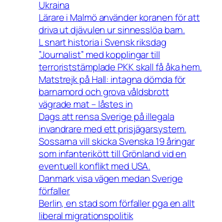
Ukraina
Lärare i Malmö använder koranen för att
driva ut djävulen ur sinnesslöa barn.
L snart historia i Svensk riksdag
”Journalist” med kopplingar till
terroriststämplade PKK skall få åka hem.
Matstrejk på Hall: intagna dömda för
barnamord och grova våldsbrott
vägrade mat – låstes in
Dags att rensa Sverige på illegala
invandrare med ett prisjägarsystem.
Sossarna vill skicka Svenska 19 åringar
som infanterikött till Grönland vid en
eventuell konflikt med USA.
Danmark visa vägen medan Sverige
förfaller
Berlin, en stad som förfaller pga en allt
liberal migrationspolitik