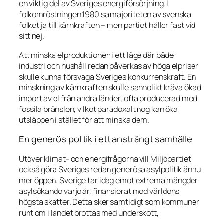
en viktig del av Sveriges energiförsörjning. I
folkomröstningen 1980 sa majoriteten av svenska
folket ja till kärnkraften – men partiet håller fast vid
sitt nej.
Att minska elproduktionen i ett läge där både
industri och hushåll redan påverkas av höga elpriser
skulle kunna försvaga Sveriges konkurrenskraft. En
minskning av kärnkraften skulle sannolikt kräva ökad
import av el från andra länder, ofta producerad med
fossila bränslen, vilket paradoxalt nog kan öka
utsläppen i stället för att minska dem.
En generös politik i ett ansträngt samhälle
Utöver klimat- och energifrågorna vill Miljöpartiet
också göra Sveriges redan generösa asylpolitik ännu
mer öppen. Sverige tar idag emot extrema mängder
asylsökande varje år, finansierat med världens
högsta skatter. Detta sker samtidigt som kommuner
runt om i landet brottas med underskott,