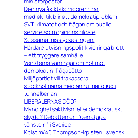
ministerposter.
Den nya åsiktskorridoren: när
mediekritik blir ett demokratiproblem
SVT, klimatet och frågan om public
service som opinionsbildare
Sossarna misslyckas ingen.
Hårdare utvisningspolitik vid ringa brott
– ett tryggare samhälle.
Vänsterns varningar om hot mot
demokratin ifrågasätts
Miljöpartiet vill trakassera
stockholmarna med ännu mer oljud i
tunnelbanan
LIBERALERNAS DÖD?
Myndighetsaktivism eller demokratiskt
skydd? Debatten om “den djupa
vänstern” i Sverige
Kpist m/40 Thompson-kpisten i svensk