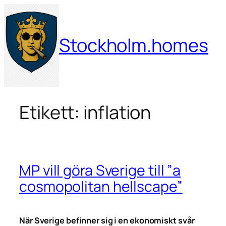
Hoppa
till
innehåll
Stockholm.homes
Etikett:
inflation
MP vill göra Sverige till ”a
cosmopolitan hellscape”
När Sverige befinner sig i en ekonomiskt svår