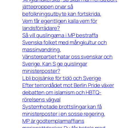
jätteproppen orvar så
befolkningsutbyte kan fortskrida.
Vem får egentligen kalla vem för
landsförrädare?
Så vill quslingarna i MP bestraffa
Svenska folket med mångkultur och
massinvandring.
Vänsterpartiet hatar oss svenskar och
Sverige. Kan S ge quislingar
ministerposter?
L bli bojsänke för tidö och Sverige
Efter terrordådet mot Berlin Pride växer
debatten om islamism och HBTQ-
rörelsens vägval
Systemhotade brottslingar kan få
ministerposter i en sosse regering.
MP är godtemplarmaffians
marionettdockor. Du får betala med