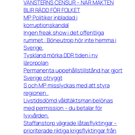
VÄNSTERNS CENSUR – NÄR MAKTEN
BLIR RÄDD FÖR FOLKET
MP Politiker inbladad i
korruptionskandal
Ingen freak show i det offentliga
rummet : Böneutrop hör inte hemma i
Sverige.
Tyskland mörka DDR tiden i ny
lärorpolan
Permanenta uppehållstillstånd har gjort
Sverige otryggt
S och MP misslyckas med att styra
regionen .
Livstidsdömd våldtäktsman belönas
med permission – du betalar för
lyxvården.
Staffanstorp vägrade låtasflyktingar –
prioriterade riktiga krigsflyktingar från