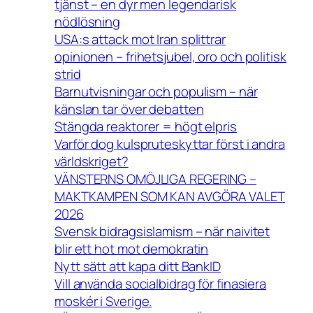
tjänst – en dyr men legendarisk
nödlösning
USA:s attack mot Iran splittrar
opinionen – frihetsjubel, oro och politisk
strid
Barnutvisningar och populism – när
känslan tar över debatten
Stängda reaktorer = högt elpris
Varför dog kulspruteskyttar först i andra
världskriget?
VÄNSTERNS OMÖJLIGA REGERING –
MAKTKAMPEN SOM KAN AVGÖRA VALET
2026
Svensk bidragsislamism – när naivitet
blir ett hot mot demokratin
Nytt sätt att kapa ditt BankID
Vill använda socialbidrag för finasiera
moskér i Sverige.