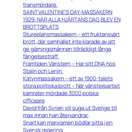
transmördare.
SAINT VALENTINE’S DAY-MASSAKERN
1929: NÄR ALLA HJÄRTANS DAG BLEV EN
BROTTSPLATS
Stureplansmassakern – ett fruktansvärt
brott, där samhället inte klarade av att
ge gärningsmännen tillräckligt långa
fängelsestraff.
Framtiden Vänstern – Har sitt DNA hos
Stalin och Lenin.
Katynmassakern – ett av 1900-talets
stora politiska brott – När vänsterpartiet
kamrater mördade 3000 polska
officeare
David från Syrien vill suga ut Sverige till
max innan han återvandrar.
Snart kan marxismen bödlar sitta i en
Svensk regering