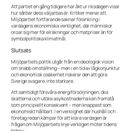
Att partiet en gång tidigare har åkt ur riksdagen visar
hur sårbar dess väljarbas är. Kritiker menar att
Miljöpartiet fortfarande saknar förankring i
vardagens ekonomiska verklighet, där människor
oroar sig mer för elräkningar och matpriser än för
symbolpolitiska klimatmål.
Slutsats
Miljöpartiets politik utgår från en ideologisk vision
om snabb omställning – men i en tid av lågkonjunktur
och ekonomisk osäkerhet riskerar den att göra
Sverige svagare, inte starkare.
Att samtidigt försvåra energiförsörjningen, öka
skatterna och utöka asylkostnaderna kan framstå
som principiellt konsekvent – men knappast som
ekonomiskt hållbart. I en verklighet där hushåll och
företag redan kämpar för att klara vardagen är
frågan om Miljöpartiets linje verkligen möter tidens
behov.