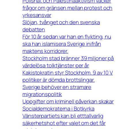
Polishat och Palestinaaktivism väcker
frågor om gränsen mellan protest och
yrkesansvar
Slöjan, tvånget och den svenska
debatten
För 10 år sedan var han en flykting, nu
ska han islamisera Sverige inifrån
maktens korridorer.
Stockholm stad bränner 39 miljoner på
värdelösa tolktjänster per år
Kakistokratin styr Stockholm. 9 av 10 V
politiker är dömda brottslingar.
Sverige behöver en stramare
migrationspolitik
Uppgifter om kriminell påverkan skakar
Socialdemokraterna i Botkyrka
Vänsterpartiets kan bli etttallvarlig
säkerhetshot efter valet om det får