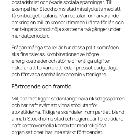
bostadsbrist och ökade sociala spänningar. Till
exempel har Stockholms stad misslyckats med att
få sin budget i balans. Man betalar för närvarande
omkring en miljon kronor i timmen i ränta för lån och
har tvingats chockhöja skatterna två gånger under
mandatperioden.
Frågan många ställer är hur dessa politikområden
ska finansieras. Kombinationen av högre
energikostnader och större offentliga utgifter
riskerar att förvärra ett redan pressat budgetläge
och försvaga samhällsekonomin ytterligare.
Förtroende och framtid
Miljöpartiet ligger sedan länge nära riksdagsspärren
och har haft svårt att vinna stöd utanför
storstäderna. Tidigare skandaler inom partiet, bland
annat i Stockholms stad och region, där företrädare
haft kontroversiella kontakter med religiösa
organisationer, har inte stärkt förtroendet.