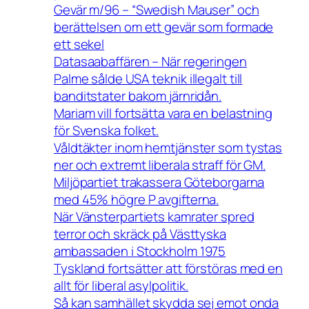
Gevär m/96 – “Swedish Mauser” och
berättelsen om ett gevär som formade
ett sekel
Datasaabaffären – När regeringen
Palme sålde USA teknik illegalt till
banditstater bakom järnridån.
Mariam vill fortsätta vara en belastning
för Svenska folket.
Våldtäkter inom hemtjänster som tystas
ner och extremt liberala straff för GM.
Miljöpartiet trakassera Göteborgarna
med 45% högre P avgifterna.
När Vänsterpartiets kamrater spred
terror och skräck på Västtyska
ambassaden i Stockholm 1975
Tyskland fortsätter att förstöras med en
allt för liberal asylpolitik.
Så kan samhället skydda sej emot onda