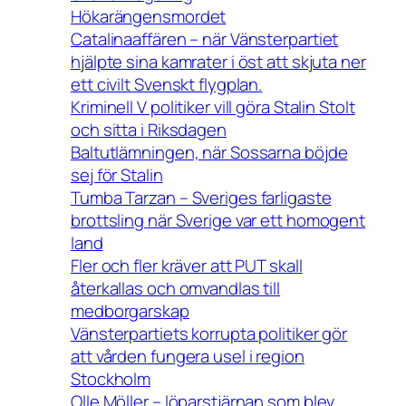
Hökarängensmordet
Catalinaaffären – när Vänsterpartiet
hjälpte sina kamrater i öst att skjuta ner
ett civilt Svenskt flygplan.
Kriminell V politiker vill göra Stalin Stolt
och sitta i Riksdagen
Baltutlämningen, när Sossarna böjde
sej för Stalin
Tumba Tarzan – Sveriges farligaste
brottsling när Sverige var ett homogent
land
Fler och fler kräver att PUT skall
återkallas och omvandlas till
medborgarskap
Vänsterpartiets korrupta politiker gör
att vården fungera usel i region
Stockholm
Olle Möller – löparstjärnan som blev