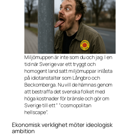
Miljömuppen är inte som du och jag. I en
tid när Sverige var ett tryggt och
homogent land satt miljömuppar inlåsta
på idiotanstalter som Långbro och
Beckomberga. Nu vill de hämnas genom
att bestraffa det svenska folket med
höga kostnader för bränsle och gör om
Sverige till ett ” ”cosmopolitan
hellscape”.
Ekonomisk verklighet möter ideologisk
ambition