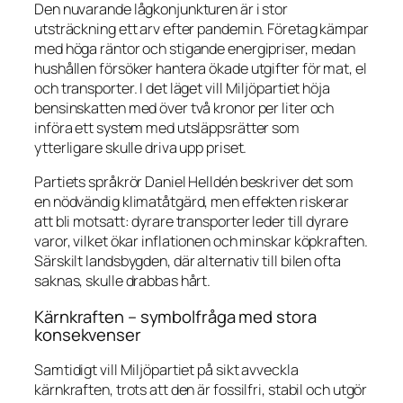
Den nuvarande lågkonjunkturen är i stor
utsträckning ett arv efter pandemin. Företag kämpar
med höga räntor och stigande energipriser, medan
hushållen försöker hantera ökade utgifter för mat, el
och transporter. I det läget vill Miljöpartiet höja
bensinskatten med över två kronor per liter och
införa ett system med utsläppsrätter som
ytterligare skulle driva upp priset.
Partiets språkrör Daniel Helldén beskriver det som
en nödvändig klimatåtgärd, men effekten riskerar
att bli motsatt: dyrare transporter leder till dyrare
varor, vilket ökar inflationen och minskar köpkraften.
Särskilt landsbygden, där alternativ till bilen ofta
saknas, skulle drabbas hårt.
Kärnkraften – symbolfråga med stora
konsekvenser
Samtidigt vill Miljöpartiet på sikt avveckla
kärnkraften, trots att den är fossilfri, stabil och utgör