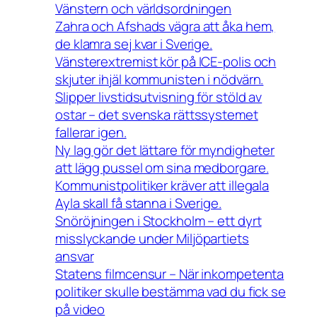
Vänstern och världsordningen
Zahra och Afshads vägra att åka hem,
de klamra sej kvar i Sverige.
Vänsterextremist kör på ICE-polis och
skjuter ihjäl kommunisten i nödvärn.
Slipper livstidsutvisning för stöld av
ostar – det svenska rättssystemet
fallerar igen.
Ny lag gör det lättare för myndigheter
att lägg pussel om sina medborgare.
Kommunistpolitiker kräver att illegala
Ayla skall få stanna i Sverige.
Snöröjningen i Stockholm – ett dyrt
misslyckande under Miljöpartiets
ansvar
Statens filmcensur – När inkompetenta
politiker skulle bestämma vad du fick se
på video