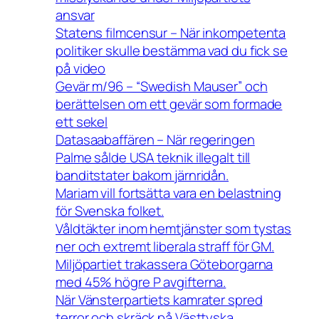
ansvar
Statens filmcensur – När inkompetenta
politiker skulle bestämma vad du fick se
på video
Gevär m/96 – “Swedish Mauser” och
berättelsen om ett gevär som formade
ett sekel
Datasaabaffären – När regeringen
Palme sålde USA teknik illegalt till
banditstater bakom järnridån.
Mariam vill fortsätta vara en belastning
för Svenska folket.
Våldtäkter inom hemtjänster som tystas
ner och extremt liberala straff för GM.
Miljöpartiet trakassera Göteborgarna
med 45% högre P avgifterna.
När Vänsterpartiets kamrater spred
terror och skräck på Västtyska