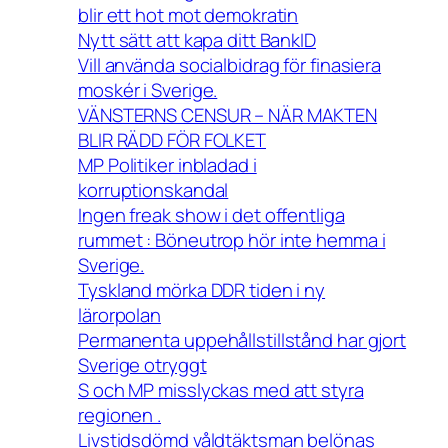
blir ett hot mot demokratin
Nytt sätt att kapa ditt BankID
Vill använda socialbidrag för finasiera
moskér i Sverige.
VÄNSTERNS CENSUR – NÄR MAKTEN
BLIR RÄDD FÖR FOLKET
MP Politiker inbladad i
korruptionskandal
Ingen freak show i det offentliga
rummet : Böneutrop hör inte hemma i
Sverige.
Tyskland mörka DDR tiden i ny
lärorpolan
Permanenta uppehållstillstånd har gjort
Sverige otryggt
S och MP misslyckas med att styra
regionen .
Livstidsdömd våldtäktsman belönas