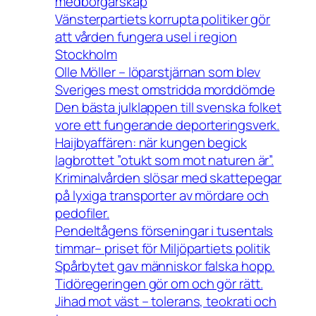
medborgarskap
Vänsterpartiets korrupta politiker gör
att vården fungera usel i region
Stockholm
Olle Möller – löparstjärnan som blev
Sveriges mest omstridda morddömde
Den bästa julklappen till svenska folket
vore ett fungerande deporteringsverk.
Haijbyaffären: när kungen begick
lagbrottet ”otukt som mot naturen är”.
Kriminalvården slösar med skattepegar
på lyxiga transporter av mördare och
pedofiler.
Pendeltågens förseningar i tusentals
timmar– priset för Miljöpartiets politik
Spårbytet gav människor falska hopp.
Tidöregeringen gör om och gör rätt.
Jihad mot väst – tolerans, teokrati och