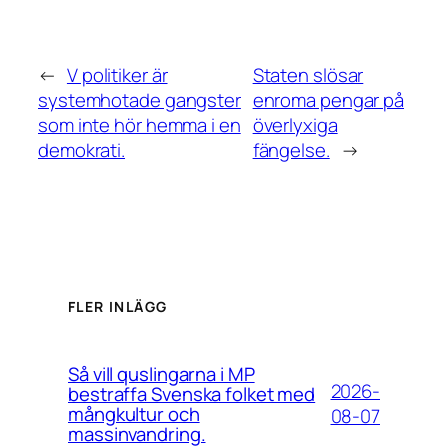
←
V politiker är
Staten slösar
systemhotade gangster
enroma pengar på
som inte hör hemma i en
överlyxiga
demokrati.
fängelse.
→
FLER INLÄGG
Så vill quslingarna i MP
2026-
bestraffa Svenska folket med
mångkultur och
08-07
massinvandring.