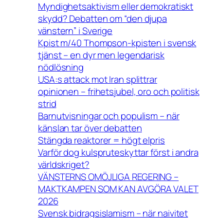
Myndighetsaktivism eller demokratiskt
skydd? Debatten om “den djupa
vänstern” i Sverige
Kpist m/40 Thompson-kpisten i svensk
tjänst – en dyr men legendarisk
nödlösning
USA:s attack mot Iran splittrar
opinionen – frihetsjubel, oro och politisk
strid
Barnutvisningar och populism – när
känslan tar över debatten
Stängda reaktorer = högt elpris
Varför dog kulspruteskyttar först i andra
världskriget?
VÄNSTERNS OMÖJLIGA REGERING –
MAKTKAMPEN SOM KAN AVGÖRA VALET
2026
Svensk bidragsislamism – när naivitet