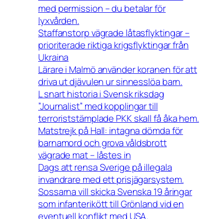
med permission – du betalar för
lyxvården.
Staffanstorp vägrade låtasflyktingar –
prioriterade riktiga krigsflyktingar från
Ukraina
Lärare i Malmö använder koranen för att
driva ut djävulen ur sinnesslöa barn.
L snart historia i Svensk riksdag
”Journalist” med kopplingar till
terroriststämplade PKK skall få åka hem.
Matstrejk på Hall: intagna dömda för
barnamord och grova våldsbrott
vägrade mat – låstes in
Dags att rensa Sverige på illegala
invandrare med ett prisjägarsystem.
Sossarna vill skicka Svenska 19 åringar
som infanterikött till Grönland vid en
eventuell konflikt med USA.