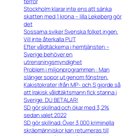
terror
Stockholm klarar inte ens att sänka
skatten med 1 krona – lilla Lekeberg gör
det
Sossarna sviker Svenska folket ingen.
Vill inte återkalla PUT
Efter våldtäckerna i hemtjänsten –
Sverige behöver en
utrensningsmyndighet
Problem i miljonprogrammen : Man
slänger sopor ut genom fönstren.
Kakistokrater ifrån MP- och S gjorde så
att Irakisk våldtäktsmann fick stanna i
Sverige. DU BETALAR!
SD gör skillnad och ökar med 3,2%
sedan valet 2022
SD gör skillnad. Över 3 000 kriminella
skräpmänniskor kan returneras till