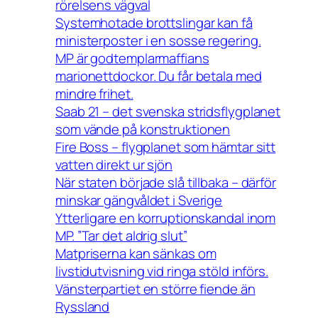
rörelsens vägval
Systemhotade brottslingar kan få
ministerposter i en sosse regering.
MP är godtemplarmaffians
marionettdockor. Du får betala med
mindre frihet.
Saab 21 – det svenska stridsflygplanet
som vände på konstruktionen
Fire Boss – flygplanet som hämtar sitt
vatten direkt ur sjön
När staten började slå tillbaka – därför
minskar gängvåldet i Sverige
Ytterligare en korruptionskandal inom
MP. ”Tar det aldrig slut”
Matpriserna kan sänkas om
livstidutvisning vid ringa stöld införs.
Vänsterpartiet en större fiende än
Ryssland