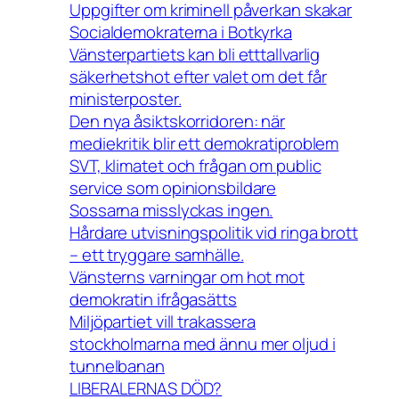
Uppgifter om kriminell påverkan skakar
Socialdemokraterna i Botkyrka
Vänsterpartiets kan bli etttallvarlig
säkerhetshot efter valet om det får
ministerposter.
Den nya åsiktskorridoren: när
mediekritik blir ett demokratiproblem
SVT, klimatet och frågan om public
service som opinionsbildare
Sossarna misslyckas ingen.
Hårdare utvisningspolitik vid ringa brott
– ett tryggare samhälle.
Vänsterns varningar om hot mot
demokratin ifrågasätts
Miljöpartiet vill trakassera
stockholmarna med ännu mer oljud i
tunnelbanan
LIBERALERNAS DÖD?