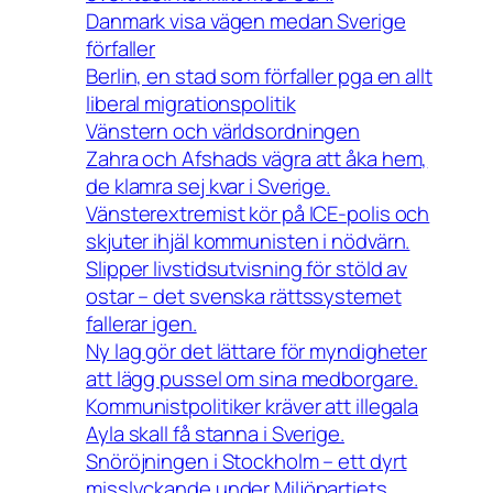
Danmark visa vägen medan Sverige
förfaller
Berlin, en stad som förfaller pga en allt
liberal migrationspolitik
Vänstern och världsordningen
Zahra och Afshads vägra att åka hem,
de klamra sej kvar i Sverige.
Vänsterextremist kör på ICE-polis och
skjuter ihjäl kommunisten i nödvärn.
Slipper livstidsutvisning för stöld av
ostar – det svenska rättssystemet
fallerar igen.
Ny lag gör det lättare för myndigheter
att lägg pussel om sina medborgare.
Kommunistpolitiker kräver att illegala
Ayla skall få stanna i Sverige.
Snöröjningen i Stockholm – ett dyrt
misslyckande under Miljöpartiets