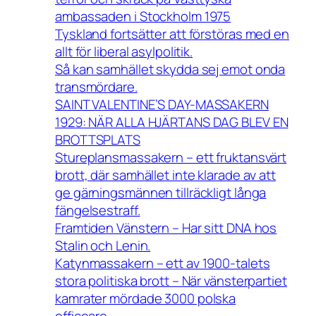
ambassaden i Stockholm 1975
Tyskland fortsätter att förstöras med en
allt för liberal asylpolitik.
Så kan samhället skydda sej emot onda
transmördare.
SAINT VALENTINE’S DAY-MASSAKERN
1929: NÄR ALLA HJÄRTANS DAG BLEV EN
BROTTSPLATS
Stureplansmassakern – ett fruktansvärt
brott, där samhället inte klarade av att
ge gärningsmännen tillräckligt långa
fängelsestraff.
Framtiden Vänstern – Har sitt DNA hos
Stalin och Lenin.
Katynmassakern – ett av 1900-talets
stora politiska brott – När vänsterpartiet
kamrater mördade 3000 polska
officeare