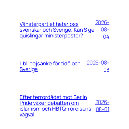
2026-
Vänsterpartiet hatar oss
08-
svenskar och Sverige. Kan S ge
quislingar ministerposter?
04
2026-08-
L bli bojsänke för tidö och
Sverige
03
Efter terrordådet mot Berlin
2026-
Pride växer debatten om
islamism och HBTQ-rörelsens
08-01
vägval