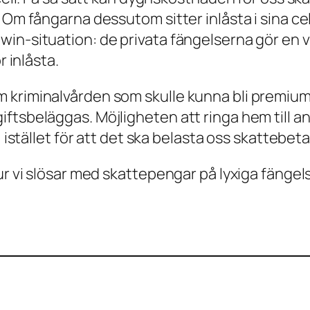
 Om fångarna dessutom sitter inlåsta i sina cel
in-situation: de privata fängelserna gör en v
r inlåsta.
kriminalvården som skulle kunna bli premiumtj
ftsbeläggas. Möjligheten att ringa hem till an
 istället för att det ska belasta oss skattebeta
ur vi slösar med skattepengar på lyxiga fängels