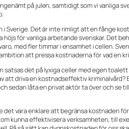
ngenämt på julen, samtidigt som vi vanliga sve
o.
i Sverige. Det är inte rimligt att en fånge kos
na höjs för vanliga arbetande svenskar. Det be
llvaro, med fler timmar i ensamhet i cellen. S
mbition att pressa kostnaderna för vad en kri
satsas det på lyxiga celler med egen toalett oc
r av att driva en kostnadseffektiv kriminalvård
 och sedan låta en privat aktör ta över och se 
 det vara enklare att begränsa kostnaden för 
tom kunna effektivisera verksamheten, till e
 cell. På så sätt kan dygnskostnaden för oss sk