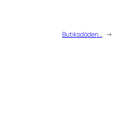
Butiksdöden…
→