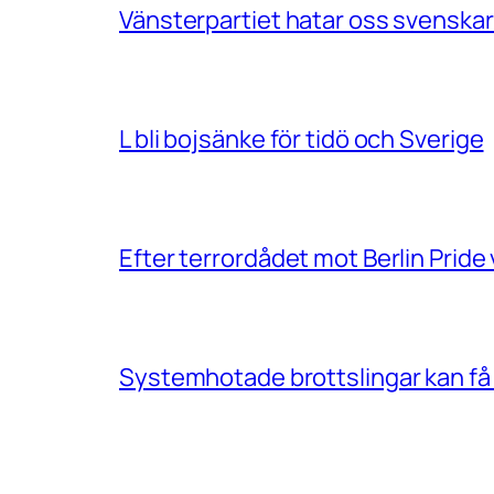
Vänsterpartiet hatar oss svenskar
L bli bojsänke för tidö och Sverige
Efter terrordådet mot Berlin Prid
Systemhotade brottslingar kan få 