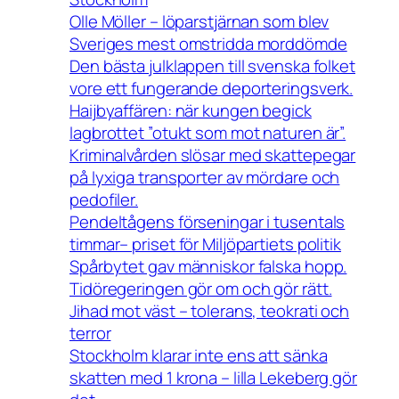
Olle Möller – löparstjärnan som blev
Sveriges mest omstridda morddömde
Den bästa julklappen till svenska folket
vore ett fungerande deporteringsverk.
Haijbyaffären: när kungen begick
lagbrottet ”otukt som mot naturen är”.
Kriminalvården slösar med skattepegar
på lyxiga transporter av mördare och
pedofiler.
Pendeltågens förseningar i tusentals
timmar– priset för Miljöpartiets politik
Spårbytet gav människor falska hopp.
Tidöregeringen gör om och gör rätt.
Jihad mot väst – tolerans, teokrati och
terror
Stockholm klarar inte ens att sänka
skatten med 1 krona – lilla Lekeberg gör