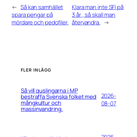
←
Så kan samhället
Klara man inte SFI på
spara pengar på
3 år , så skall man
mördare och pedofiler.
återvandra.
→
FLER INLÄGG
Så vill quslingarna i MP
2026-
bestraffa Svenska folket med
mångkultur och
08-07
massinvandring.
2026-