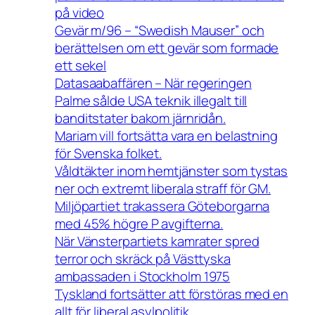
på video
Gevär m/96 – “Swedish Mauser” och
berättelsen om ett gevär som formade
ett sekel
Datasaabaffären – När regeringen
Palme sålde USA teknik illegalt till
banditstater bakom järnridån.
Mariam vill fortsätta vara en belastning
för Svenska folket.
Våldtäkter inom hemtjänster som tystas
ner och extremt liberala straff för GM.
Miljöpartiet trakassera Göteborgarna
med 45% högre P avgifterna.
När Vänsterpartiets kamrater spred
terror och skräck på Västtyska
ambassaden i Stockholm 1975
Tyskland fortsätter att förstöras med en
allt för liberal asylpolitik.