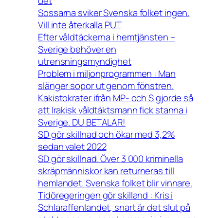
det
Sossarna sviker Svenska folket ingen.
Vill inte återkalla PUT
Efter våldtäckerna i hemtjänsten –
Sverige behöver en
utrensningsmyndighet
Problem i miljonprogrammen : Man
slänger sopor ut genom fönstren.
Kakistokrater ifrån MP- och S gjorde så
att Irakisk våldtäktsmann fick stanna i
Sverige. DU BETALAR!
SD gör skillnad och ökar med 3,2%
sedan valet 2022
SD gör skillnad. Över 3 000 kriminella
skräpmänniskor kan returneras till
hemlandet. Svenska folket blir vinnare.
Tidöregeringen gör skilland : Kris i
Schlaraffenlandet, snart är det slut på