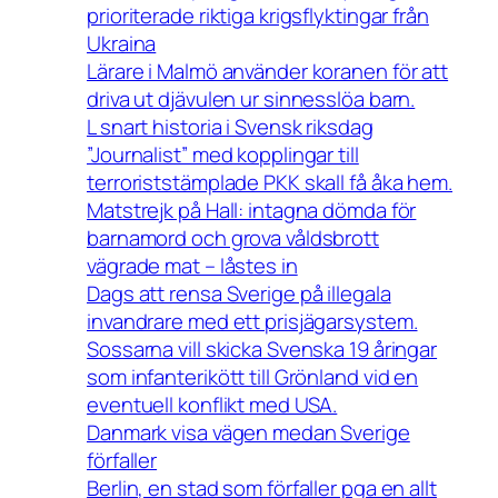
prioriterade riktiga krigsflyktingar från
Ukraina
Lärare i Malmö använder koranen för att
driva ut djävulen ur sinnesslöa barn.
L snart historia i Svensk riksdag
”Journalist” med kopplingar till
terroriststämplade PKK skall få åka hem.
Matstrejk på Hall: intagna dömda för
barnamord och grova våldsbrott
vägrade mat – låstes in
Dags att rensa Sverige på illegala
invandrare med ett prisjägarsystem.
Sossarna vill skicka Svenska 19 åringar
som infanterikött till Grönland vid en
eventuell konflikt med USA.
Danmark visa vägen medan Sverige
förfaller
Berlin, en stad som förfaller pga en allt