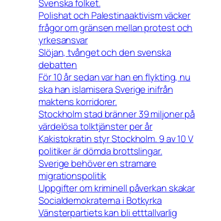
Svenska folket.
Polishat och Palestinaaktivism väcker
frågor om gränsen mellan protest och
yrkesansvar
Slöjan, tvånget och den svenska
debatten
För 10 år sedan var han en flykting, nu
ska han islamisera Sverige inifrån
maktens korridorer.
Stockholm stad bränner 39 miljoner på
värdelösa tolktjänster per år
Kakistokratin styr Stockholm. 9 av 10 V
politiker är dömda brottslingar.
Sverige behöver en stramare
migrationspolitik
Uppgifter om kriminell påverkan skakar
Socialdemokraterna i Botkyrka
Vänsterpartiets kan bli etttallvarlig