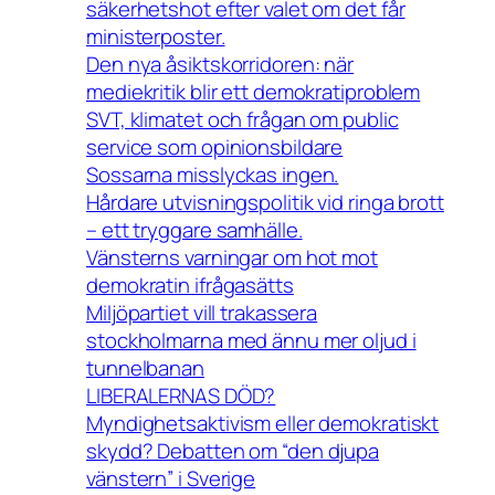
säkerhetshot efter valet om det får
ministerposter.
Den nya åsiktskorridoren: när
mediekritik blir ett demokratiproblem
SVT, klimatet och frågan om public
service som opinionsbildare
Sossarna misslyckas ingen.
Hårdare utvisningspolitik vid ringa brott
– ett tryggare samhälle.
Vänsterns varningar om hot mot
demokratin ifrågasätts
Miljöpartiet vill trakassera
stockholmarna med ännu mer oljud i
tunnelbanan
LIBERALERNAS DÖD?
Myndighetsaktivism eller demokratiskt
skydd? Debatten om “den djupa
vänstern” i Sverige