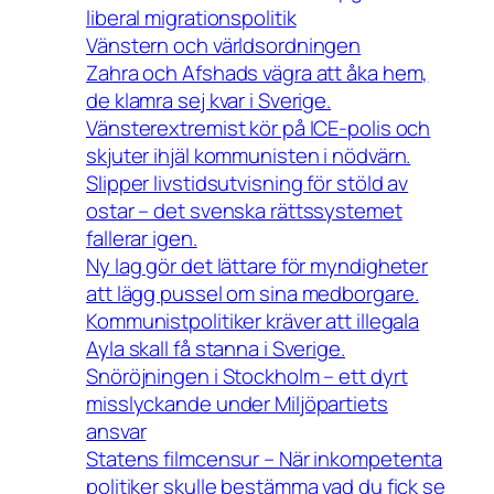
liberal migrationspolitik
Vänstern och världsordningen
Zahra och Afshads vägra att åka hem,
de klamra sej kvar i Sverige.
Vänsterextremist kör på ICE-polis och
skjuter ihjäl kommunisten i nödvärn.
Slipper livstidsutvisning för stöld av
ostar – det svenska rättssystemet
fallerar igen.
Ny lag gör det lättare för myndigheter
att lägg pussel om sina medborgare.
Kommunistpolitiker kräver att illegala
Ayla skall få stanna i Sverige.
Snöröjningen i Stockholm – ett dyrt
misslyckande under Miljöpartiets
ansvar
Statens filmcensur – När inkompetenta
politiker skulle bestämma vad du fick se