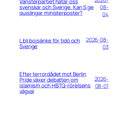
Vänsterpartiet hatar oss
08-
svenskar och Sverige. Kan S ge
quislingar ministerposter?
04
2026-08-
L bli bojsänke för tidö och
Sverige
03
Efter terrordådet mot Berlin
2026-
Pride växer debatten om
islamism och HBTQ-rörelsens
08-01
vägval