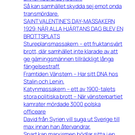
Så kan samhället skydda sej emot onda
transmördare.
SAINT VALENTINE’S DAY-MASSAKERN
1929: NÄR ALLA HJÄRTANS DAG BLEV EN
BROTTSPLATS
Stureplansmassakern – ett fruktansvärt
brott, där samhället inte klarade av att
ge gärningsmännen tillräckligt långa
fängelsestraff.
Framtiden Vänstern – Har sitt DNA hos
Stalin och Lenin.
Katynmassakern – ett av 1900-talets
stora politiska brott – När vänsterpartiet
kamrater mördade 3000 polska
officeare
David från Syrien vill suga ut Sverige till
max innan han återvandrar.
Snart kan marxismen bödlar sitta i en