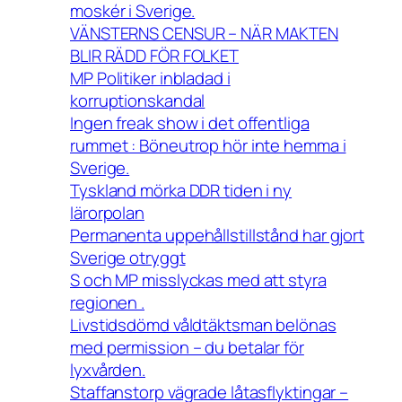
moskér i Sverige.
VÄNSTERNS CENSUR – NÄR MAKTEN
BLIR RÄDD FÖR FOLKET
MP Politiker inbladad i
korruptionskandal
Ingen freak show i det offentliga
rummet : Böneutrop hör inte hemma i
Sverige.
Tyskland mörka DDR tiden i ny
lärorpolan
Permanenta uppehållstillstånd har gjort
Sverige otryggt
S och MP misslyckas med att styra
regionen .
Livstidsdömd våldtäktsman belönas
med permission – du betalar för
lyxvården.
Staffanstorp vägrade låtasflyktingar –