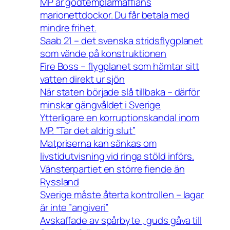
MP är godtemplarmaffians
marionettdockor. Du får betala med
mindre frihet.
Saab 21 – det svenska stridsflygplanet
som vände på konstruktionen
Fire Boss – flygplanet som hämtar sitt
vatten direkt ur sjön
När staten började slå tillbaka – därför
minskar gängvåldet i Sverige
Ytterligare en korruptionskandal inom
MP. ”Tar det aldrig slut”
Matpriserna kan sänkas om
livstidutvisning vid ringa stöld införs.
Vänsterpartiet en större fiende än
Ryssland
Sverige måste återta kontrollen – lagar
är inte ”angiveri”
Avskaffade av spårbyte , guds gåva till