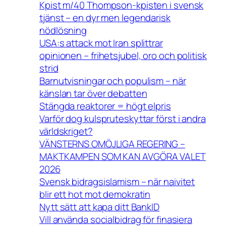
Kpist m/40 Thompson-kpisten i svensk
tjänst – en dyr men legendarisk
nödlösning
USA:s attack mot Iran splittrar
opinionen – frihetsjubel, oro och politisk
strid
Barnutvisningar och populism – när
känslan tar över debatten
Stängda reaktorer = högt elpris
Varför dog kulspruteskyttar först i andra
världskriget?
VÄNSTERNS OMÖJLIGA REGERING –
MAKTKAMPEN SOM KAN AVGÖRA VALET
2026
Svensk bidragsislamism – när naivitet
blir ett hot mot demokratin
Nytt sätt att kapa ditt BankID
Vill använda socialbidrag för finasiera