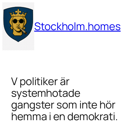
Hoppa
till
innehåll
Stockholm.homes
V politiker är
systemhotade
gangster som inte hör
hemma i en demokrati.