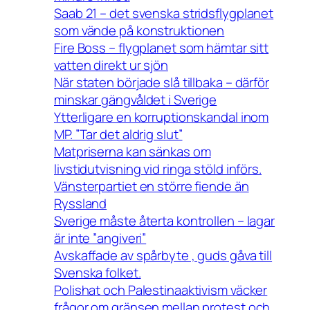
Saab 21 – det svenska stridsflygplanet
som vände på konstruktionen
Fire Boss – flygplanet som hämtar sitt
vatten direkt ur sjön
När staten började slå tillbaka – därför
minskar gängvåldet i Sverige
Ytterligare en korruptionskandal inom
MP. ”Tar det aldrig slut”
Matpriserna kan sänkas om
livstidutvisning vid ringa stöld införs.
Vänsterpartiet en större fiende än
Ryssland
Sverige måste återta kontrollen – lagar
är inte ”angiveri”
Avskaffade av spårbyte , guds gåva till
Svenska folket.
Polishat och Palestinaaktivism väcker
frågor om gränsen mellan protest och