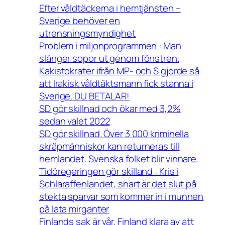
Efter våldtäckerna i hemtjänsten –
Sverige behöver en
utrensningsmyndighet
Problem i miljonprogrammen : Man
slänger sopor ut genom fönstren.
Kakistokrater ifrån MP- och S gjorde så
att Irakisk våldtäktsmann fick stanna i
Sverige. DU BETALAR!
SD gör skillnad och ökar med 3,2%
sedan valet 2022
SD gör skillnad. Över 3 000 kriminella
skräpmänniskor kan returneras till
hemlandet. Svenska folket blir vinnare.
Tidöregeringen gör skilland : Kris i
Schlaraffenlandet, snart är det slut på
stekta sparvar som kommer in i munnen
på lata mirganter
Finlands sak är vår. Finland klara av att