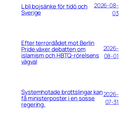
2026-08-
L bli bojsänke för tidö och
Sverige
03
Efter terrordådet mot Berlin
2026-
Pride växer debatten om
islamism och HBTQ-rörelsens
08-01
vägval
Systemhotade brottslingar kan
2026-
få ministerposter i en sosse
07-31
regering.