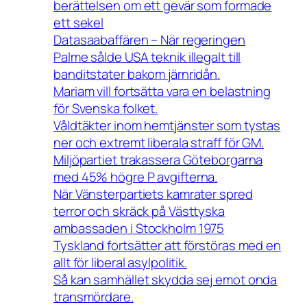
berättelsen om ett gevär som formade
ett sekel
Datasaabaffären – När regeringen
Palme sålde USA teknik illegalt till
banditstater bakom järnridån.
Mariam vill fortsätta vara en belastning
för Svenska folket.
Våldtäkter inom hemtjänster som tystas
ner och extremt liberala straff för GM.
Miljöpartiet trakassera Göteborgarna
med 45% högre P avgifterna.
När Vänsterpartiets kamrater spred
terror och skräck på Västtyska
ambassaden i Stockholm 1975
Tyskland fortsätter att förstöras med en
allt för liberal asylpolitik.
Så kan samhället skydda sej emot onda
transmördare.