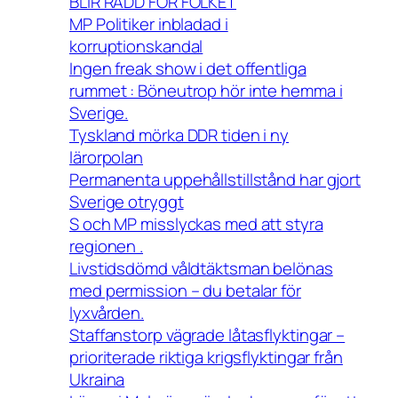
BLIR RÄDD FÖR FOLKET
MP Politiker inbladad i
korruptionskandal
Ingen freak show i det offentliga
rummet : Böneutrop hör inte hemma i
Sverige.
Tyskland mörka DDR tiden i ny
lärorpolan
Permanenta uppehållstillstånd har gjort
Sverige otryggt
S och MP misslyckas med att styra
regionen .
Livstidsdömd våldtäktsman belönas
med permission – du betalar för
lyxvården.
Staffanstorp vägrade låtasflyktingar –
prioriterade riktiga krigsflyktingar från
Ukraina