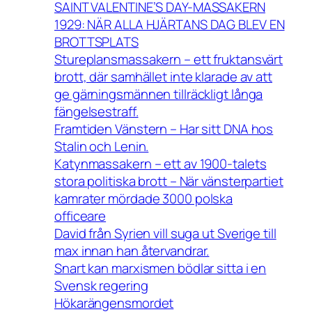
SAINT VALENTINE’S DAY-MASSAKERN
1929: NÄR ALLA HJÄRTANS DAG BLEV EN
BROTTSPLATS
Stureplansmassakern – ett fruktansvärt
brott, där samhället inte klarade av att
ge gärningsmännen tillräckligt långa
fängelsestraff.
Framtiden Vänstern – Har sitt DNA hos
Stalin och Lenin.
Katynmassakern – ett av 1900-talets
stora politiska brott – När vänsterpartiet
kamrater mördade 3000 polska
officeare
David från Syrien vill suga ut Sverige till
max innan han återvandrar.
Snart kan marxismen bödlar sitta i en
Svensk regering
Hökarängensmordet