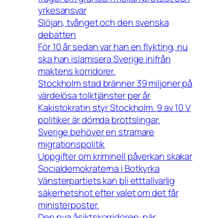
yrkesansvar
Slöjan, tvånget och den svenska
debatten
För 10 år sedan var han en flykting, nu
ska han islamisera Sverige inifrån
maktens korridorer.
Stockholm stad bränner 39 miljoner på
värdelösa tolktjänster per år
Kakistokratin styr Stockholm. 9 av 10 V
politiker är dömda brottslingar.
Sverige behöver en stramare
migrationspolitik
Uppgifter om kriminell påverkan skakar
Socialdemokraterna i Botkyrka
Vänsterpartiets kan bli etttallvarlig
säkerhetshot efter valet om det får
ministerposter.
Den nya åsiktskorridoren: när