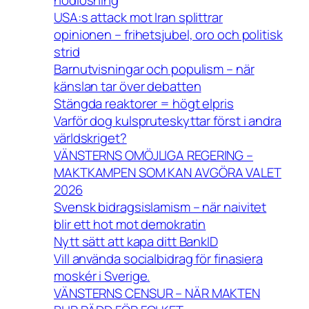
USA:s attack mot Iran splittrar
opinionen – frihetsjubel, oro och politisk
strid
Barnutvisningar och populism – när
känslan tar över debatten
Stängda reaktorer = högt elpris
Varför dog kulspruteskyttar först i andra
världskriget?
VÄNSTERNS OMÖJLIGA REGERING –
MAKTKAMPEN SOM KAN AVGÖRA VALET
2026
Svensk bidragsislamism – när naivitet
blir ett hot mot demokratin
Nytt sätt att kapa ditt BankID
Vill använda socialbidrag för finasiera
moskér i Sverige.
VÄNSTERNS CENSUR – NÄR MAKTEN