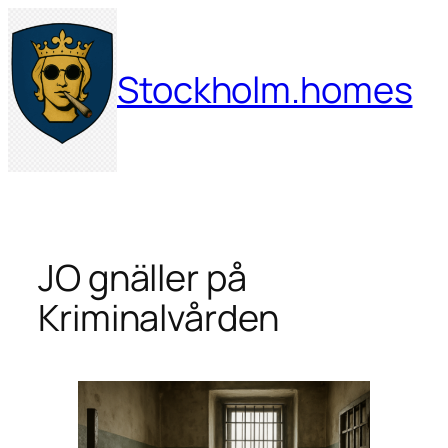
Hoppa
till
innehåll
Stockholm.homes
JO gnäller på
Kriminalvården