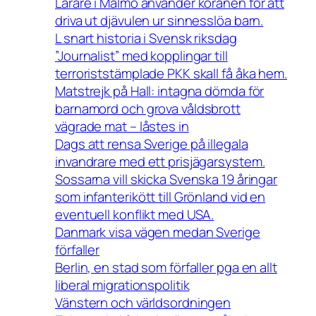
Lärare i Malmö använder koranen för att
driva ut djävulen ur sinnesslöa barn.
L snart historia i Svensk riksdag
”Journalist” med kopplingar till
terroriststämplade PKK skall få åka hem.
Matstrejk på Hall: intagna dömda för
barnamord och grova våldsbrott
vägrade mat – låstes in
Dags att rensa Sverige på illegala
invandrare med ett prisjägarsystem.
Sossarna vill skicka Svenska 19 åringar
som infanterikött till Grönland vid en
eventuell konflikt med USA.
Danmark visa vägen medan Sverige
förfaller
Berlin, en stad som förfaller pga en allt
liberal migrationspolitik
Vänstern och världsordningen