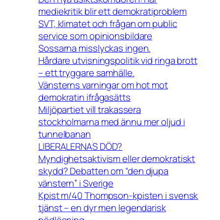
mediekritik blir ett demokratiproblem
SVT, klimatet och frågan om public
service som opinionsbildare
Sossarna misslyckas ingen.
Hårdare utvisningspolitik vid ringa brott
– ett tryggare samhälle.
Vänsterns varningar om hot mot
demokratin ifrågasätts
Miljöpartiet vill trakassera
stockholmarna med ännu mer oljud i
tunnelbanan
LIBERALERNAS DÖD?
Myndighetsaktivism eller demokratiskt
skydd? Debatten om “den djupa
vänstern” i Sverige
Kpist m/40 Thompson-kpisten i svensk
tjänst – en dyr men legendarisk
nödlösning