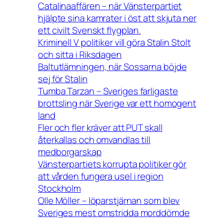
Catalinaaffären – när Vänsterpartiet
hjälpte sina kamrater i öst att skjuta ner
ett civilt Svenskt flygplan.
Kriminell V politiker vill göra Stalin Stolt
och sitta i Riksdagen
Baltutlämningen, när Sossarna böjde
sej för Stalin
Tumba Tarzan – Sveriges farligaste
brottsling när Sverige var ett homogent
land
Fler och fler kräver att PUT skall
återkallas och omvandlas till
medborgarskap
Vänsterpartiets korrupta politiker gör
att vården fungera usel i region
Stockholm
Olle Möller – löparstjärnan som blev
Sveriges mest omstridda morddömde