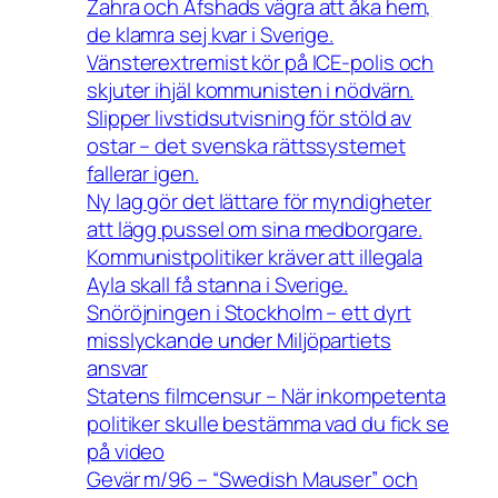
Zahra och Afshads vägra att åka hem,
de klamra sej kvar i Sverige.
Vänsterextremist kör på ICE-polis och
skjuter ihjäl kommunisten i nödvärn.
Slipper livstidsutvisning för stöld av
ostar – det svenska rättssystemet
fallerar igen.
Ny lag gör det lättare för myndigheter
att lägg pussel om sina medborgare.
Kommunistpolitiker kräver att illegala
Ayla skall få stanna i Sverige.
Snöröjningen i Stockholm – ett dyrt
misslyckande under Miljöpartiets
ansvar
Statens filmcensur – När inkompetenta
politiker skulle bestämma vad du fick se
på video
Gevär m/96 – “Swedish Mauser” och