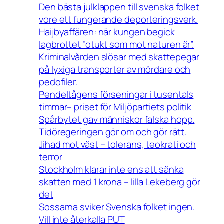
Den bästa julklappen till svenska folket
vore ett fungerande deporteringsverk.
Haijbyaffären: när kungen begick
lagbrottet ”otukt som mot naturen är”.
Kriminalvården slösar med skattepegar
på lyxiga transporter av mördare och
pedofiler.
Pendeltågens förseningar i tusentals
timmar– priset för Miljöpartiets politik
Spårbytet gav människor falska hopp.
Tidöregeringen gör om och gör rätt.
Jihad mot väst – tolerans, teokrati och
terror
Stockholm klarar inte ens att sänka
skatten med 1 krona – lilla Lekeberg gör
det
Sossarna sviker Svenska folket ingen.
Vill inte återkalla PUT