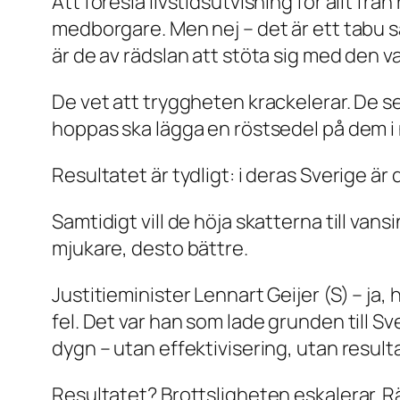
Att föreslå livstidsutvisning för allt frå
medborgare. Men nej – det är ett tabu s
är de av rädslan att stöta sig med den 
De vet att tryggheten krackelerar. De se
hoppas ska lägga en röstsedel på dem i 
Resultatet är tydligt: i deras Sverige ä
Samtidigt vill de höja skatterna till vans
mjukare, desto bättre.
Justitieminister Lennart Geijer (S) – ja,
fel. Det var han som lade grunden till Sv
dygn – utan effektivisering, utan resulta
Resultatet? Brottsligheten eskalerar. Rä