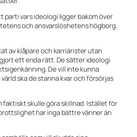
satser.
 parti vars ideologi ligger bakom över
aivitetens och ansvarslöshetens högborg.
at av klåpare och karriärister utan
jort ett enda rätt. De sätter ideologi
tsigenkänning. De vill inte kunna
värld ska de stanna kvar och försörjas
aktiskt skulle göra skillnad. Istället för
rottslighet har inga bättre vänner än