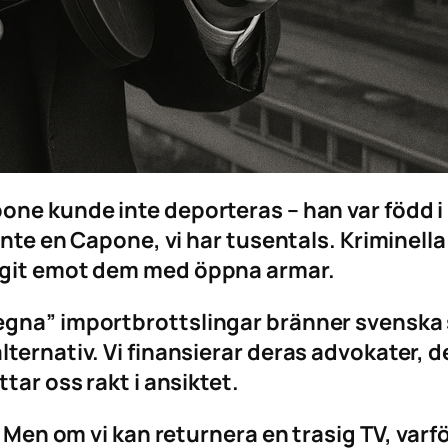
ne kunde inte deporteras – han var född i US
inte en Capone, vi har tusentals. Kriminella 
tagit emot dem med öppna armar.
gna” importbrottslingar bränner svenska s
lternativ. Vi finansierar deras advokater,
tar oss rakt i ansiktet.
. Men om vi kan returnera en trasig TV, var