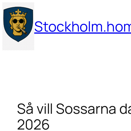
Hoppa
till
Stockholm.ho
innehåll
Så vill Sossarna d
2026