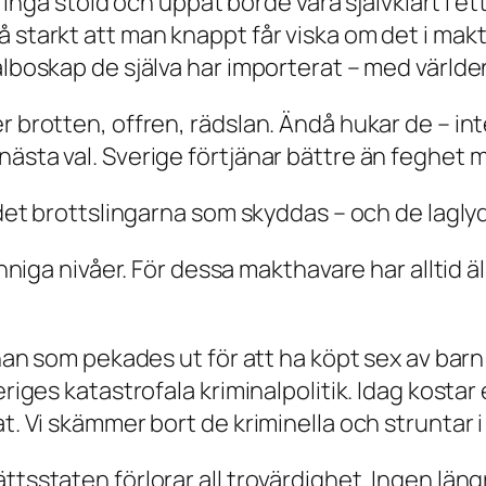
n ringa stöld och uppåt borde vara självklart i e
å starkt att man knappt får viska om det i mak
valboskap de själva har importerat – med värld
r brotten, offren, rädslan. Ändå hukar de – inte
nästa val. Sverige förtjänar bättre än feghet
r det brottslingarna som skyddas – och de lagly
inniga nivåer. För dessa makthavare har alltid ä
 han som pekades ut för att ha köpt sex av barn
eriges katastrofala kriminalpolitik. Idag kosta
t. Vi skämmer bort de kriminella och struntar i
ttsstaten förlorar all trovärdighet. Ingen län