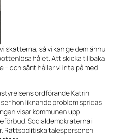
r vi skatterna, så vi kan ge dem ännu
bottenlösa hålet. Att skicka tillbaka
e – och sånt håller vi inte på med
nstyrelsens ordförande Katrin
 ser hon liknande problem spridas
indängen visar kommunen upp
seförbud. Socialdemokraterna i
der. Rättspolitiska talespersonen