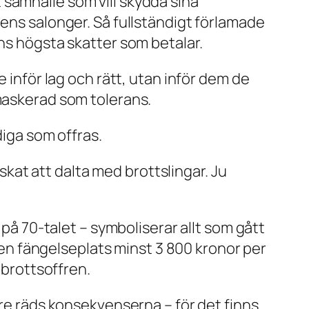
tt samhälle som vill skydda sina
tens salonger. Så fullständigt förlamade
ens högsta skatter som betalar.
 inför lag och rätt, utan inför dem de
 maskerad som tolerans.
diga som offras.
lskat att dalta med brottslingar. Ju
 på 70-talet – symboliserar allt som gått
r en fängelseplats minst 3 800 kronor per
 brottsoffren.
gre räds konsekvenserna – för det finns