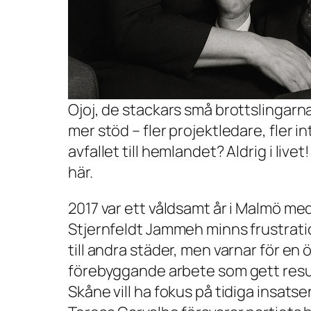
Ojoj, de stackars små brottslingarna 
mer stöd – fler projektledare, fler i
avfallet till hemlandet? Aldrig i liv
här.
2017 var ett våldsamt år i Malmö m
Stjernfeldt Jammeh minns frustrati
till andra städer, men varnar för e
förebyggande arbete som gett resul
Skåne vill ha fokus på tidiga insatse