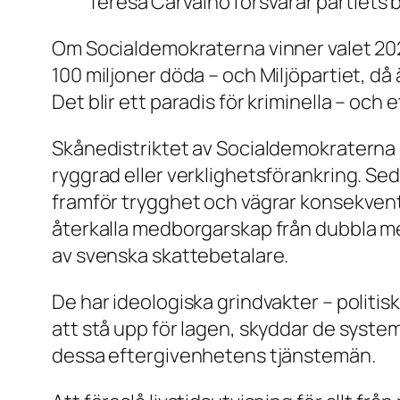
Teresa Carvalho försvarar partiets 
Om Socialdemokraterna vinner valet 2026
100 miljoner döda – och Miljöpartiet, d
Det blir ett paradis för kriminella – och
Skånedistriktet av Socialdemokraterna är
ryggrad eller verklighetsförankring. Sed
framför trygghet och vägrar konsekvent
återkalla medborgarskap från dubbla med
av svenska skattebetalare.
De har ideologiska grindvakter – politisk
att stå upp för lagen, skyddar de syste
dessa eftergivenhetens tjänstemän.