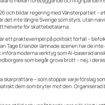
balans mellan förebyggande och ingripande in
 och bildar regering med Vänsterpartiet – ett
å är det inte längre Sverige som styrs, utan n
 ett helvete för skattebetalarna.
 ett praktexempel på politiskt förfall – befolk
an Tage Erlander lämnade scenen har de inte g
 införa moderna verktyg som AI-baserad ansik
borgare som begår grova brott – nej, i deras 
a skarprättare – som stoppar varje förslag som f
matiskt dem som bryter mot den. Organiserad b