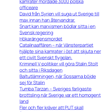
kamrater mördade 3000 polska
officeare
David från Syrien vill suga ut Sverige till
max innan han återvandrar.
Snart kan marxismen bödlar sitta i en
Svensk regering
Hökarängensmordet
Catalinaaffären – när Vänsterpartiet
hjälpte sina kamrater i öst att skjuta ner
ett civilt Svenskt flygplan.
Kriminell V politiker vill göra Stalin Stolt
och sitta i Riksdagen
Baltutlämningen, när Sossarna böjde
sej för Stalin
Tumba Tarzan – Sveriges farligaste
brottsling när Sverige var ett homogent
land
Fler och fler kräver att PUT skall