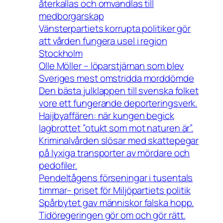
återkallas och omvandlas till
medborgarskap
Vänsterpartiets korrupta politiker gör
att vården fungera usel i region
Stockholm
Olle Möller – löparstjärnan som blev
Sveriges mest omstridda morddömde
Den bästa julklappen till svenska folket
vore ett fungerande deporteringsverk.
Haijbyaffären: när kungen begick
lagbrottet ”otukt som mot naturen är”.
Kriminalvården slösar med skattepegar
på lyxiga transporter av mördare och
pedofiler.
Pendeltågens förseningar i tusentals
timmar– priset för Miljöpartiets politik
Spårbytet gav människor falska hopp.
Tidöregeringen gör om och gör rätt.