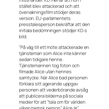
misshandel. KD menar att hon i
stället blev attackerad och att
övervakningsfilm stödjer deras
version. EU-parlamentets
presstalesperson bekräftar att den
initiala bedömningen stödjer KD:s
bild.
”På väg till ett möte attackerade en
tjänsteman som Alice inte känner
sedan tidigare henne.
Tjänstemannen tog foton och
filmade Alice utan hennes
samtycke. När Alice bad personen
förklara sitt agerande uppgav
personen att vederbörande avsåg
att publicera bilderna på sociala
medier för att ”tala om för världen
vilken hemsk person” Alice är”,