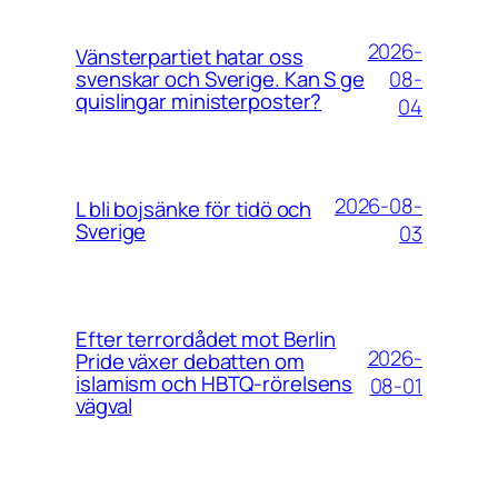
2026-
Vänsterpartiet hatar oss
08-
svenskar och Sverige. Kan S ge
quislingar ministerposter?
04
2026-08-
L bli bojsänke för tidö och
Sverige
03
Efter terrordådet mot Berlin
2026-
Pride växer debatten om
islamism och HBTQ-rörelsens
08-01
vägval