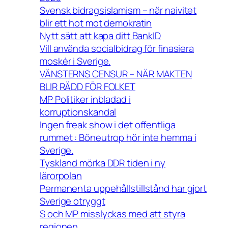
Svensk bidragsislamism – när naivitet
blir ett hot mot demokratin
Nytt sätt att kapa ditt BankID
Vill använda socialbidrag för finasiera
moskér i Sverige.
VÄNSTERNS CENSUR – NÄR MAKTEN
BLIR RÄDD FÖR FOLKET
MP Politiker inbladad i
korruptionskandal
Ingen freak show i det offentliga
rummet : Böneutrop hör inte hemma i
Sverige.
Tyskland mörka DDR tiden i ny
lärorpolan
Permanenta uppehållstillstånd har gjort
Sverige otryggt
S och MP misslyckas med att styra
regionen .