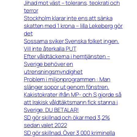
Jihad mot väst – tolerans, teokrati och
terror
Stockholm klarar inte ens att sänka
skatten med 1 krona – lilla Lekeberg gör
det
Sossarna sviker Svenska folket ingen.
Vill inte återkalla PUT
Efter våldtäckerna i hemtjänsten –
Sverige behöver en
utrensningsmyndighet
Problem i miljonprogrammen : Man
slänger sopor ut genom fönstren.
Kakistokrater ifrån MP- och S gjorde så
att Irakisk våldtäktsmann fick stanna i
Sverige. DU BETALAR!
SD gör skillnad och ökar med 3,2%
sedan valet 2022
SD gör skillnad. Över 3 000 kriminella