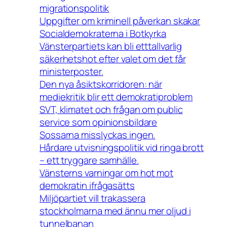
migrationspolitik
Uppgifter om kriminell påverkan skakar
Socialdemokraterna i Botkyrka
Vänsterpartiets kan bli etttallvarlig
säkerhetshot efter valet om det får
ministerposter.
Den nya åsiktskorridoren: när
mediekritik blir ett demokratiproblem
SVT, klimatet och frågan om public
service som opinionsbildare
Sossarna misslyckas ingen.
Hårdare utvisningspolitik vid ringa brott
– ett tryggare samhälle.
Vänsterns varningar om hot mot
demokratin ifrågasätts
Miljöpartiet vill trakassera
stockholmarna med ännu mer oljud i
tunnelbanan