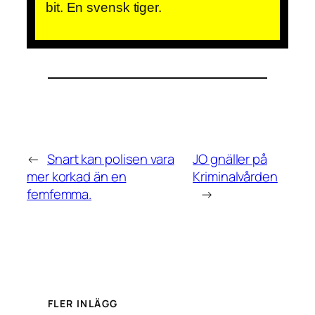
bit. En svensk tiger.
←
Snart kan polisen vara
JO gnäller på
mer korkad än en
Kriminalvården
femfemma.
→
FLER INLÄGG