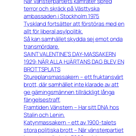
När Vänsterpartiets kamrater spred
terror och skräck på Västtyska
ambassaden i Stockholm 1975
Tyskland fortsätter att förstöras med en
allt för liberal asylpolitik.
Så kan samhället skydda sej emot onda
transmördare.
SAINT VALENTINE’S DAY-MASSAKERN
1929: NÄR ALLA HJÄRTANS DAG BLEV EN
BROTTSPLATS
Stureplansmassakern – ett fruktansvärt
brott, där samhället inte klarade av att
ge gärningsmännen tillräckligt långa
fängelsestraff.
Framtiden Vänstern – Har sitt DNA hos
Stalin och Lenin.
Katynmassakern – ett av 1900-talets
stora politiska brott – När vänsterpartiet