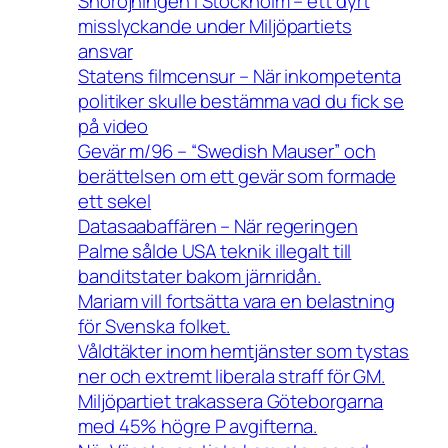
Snöröjningen i Stockholm – ett dyrt
misslyckande under Miljöpartiets
ansvar
Statens filmcensur – När inkompetenta
politiker skulle bestämma vad du fick se
på video
Gevär m/96 – “Swedish Mauser” och
berättelsen om ett gevär som formade
ett sekel
Datasaabaffären – När regeringen
Palme sålde USA teknik illegalt till
banditstater bakom järnridån.
Mariam vill fortsätta vara en belastning
för Svenska folket.
Våldtäkter inom hemtjänster som tystas
ner och extremt liberala straff för GM.
Miljöpartiet trakassera Göteborgarna
med 45% högre P avgifterna.