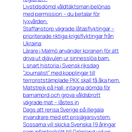
Livstidsdömd våldtäktsman belönas
med permission – du betalar för
lyxvården.
Staffanstorp vägrade låtasflyktingar –
prioriterade riktiga krigsflyktingar från
Ukraina
Lärare i Malmö använder koranen för att
driva ut djävulen ur sinnesslöa barn.
L snart historia i Svensk riksdag
”Journalist” med kopplingar till
terroriststämplade PKK skall få åka hem.
Matstrejk på Hall: intagna dömda för
barnamord och grova våldsbrott
vägrade mat – låstes in
Dags att rensa Sverige på illegala
invandrare med ett prisjägarsystem.
Sossarna vill skicka Svenska 19 åringar
som infanterikött till Grönland vid en