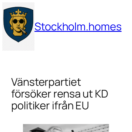
Hoppa
till
innehåll
Stockholm.homes
Vänsterpartiet
försöker rensa ut KD
politiker ifrån EU