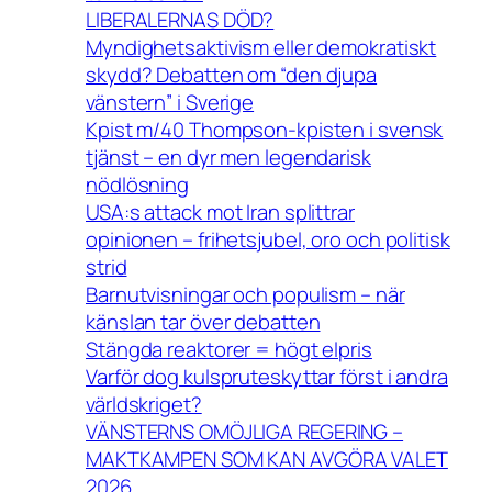
LIBERALERNAS DÖD?
Myndighetsaktivism eller demokratiskt
skydd? Debatten om “den djupa
vänstern” i Sverige
Kpist m/40 Thompson-kpisten i svensk
tjänst – en dyr men legendarisk
nödlösning
USA:s attack mot Iran splittrar
opinionen – frihetsjubel, oro och politisk
strid
Barnutvisningar och populism – när
känslan tar över debatten
Stängda reaktorer = högt elpris
Varför dog kulspruteskyttar först i andra
världskriget?
VÄNSTERNS OMÖJLIGA REGERING –
MAKTKAMPEN SOM KAN AVGÖRA VALET
2026