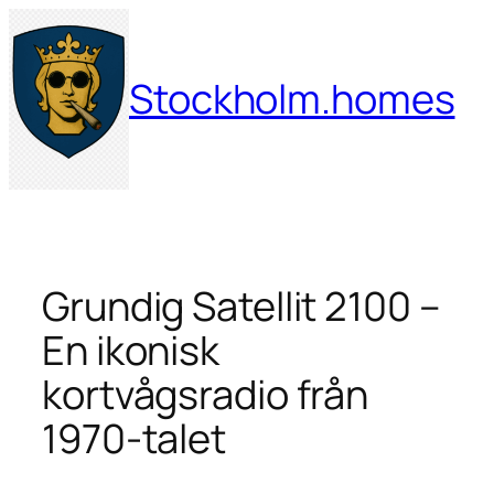
Hoppa
till
innehåll
Stockholm.homes
Grundig Satellit 2100 –
En ikonisk
kortvågsradio från
1970-talet