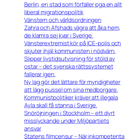
Berlin, en stad som förfaller pga en allt
liberal migrationspolitik
Vänstern och världsordningen
Zahra och Afshads vägra att åka hem,
de klamra sej kvar i Sverige.
Vänsterextremist kör på ICE-polis och
skjuter ihjäl kommunisten i nödvärn.
Slipper livstidsutvisning för stöld av
ostar – det svenska rättssystemet
fallerar igen.
Ny lag gör det lättare för myndigheter
att lägg pussel om sina medborgare.
Kommunistpolitiker kräver att illegala
Ayla skall få stanna i Sverige.
Snöröjningen i Stockholm – ett dyrt
misslyckande under Miljöpartiets
ansvar
Statens filmcensur – När inkompetenta