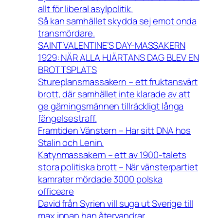
allt för liberal asylpolitik.
Så kan samhället skydda sej emot onda
transmördare.
SAINT VALENTINE’S DAY-MASSAKERN
1929: NÄR ALLA HJÄRTANS DAG BLEV EN
BROTTSPLATS
Stureplansmassakern – ett fruktansvärt
brott, där samhället inte klarade av att
ge gärningsmännen tillräckligt långa
fängelsestraff.
Framtiden Vänstern – Har sitt DNA hos
Stalin och Lenin.
Katynmassakern – ett av 1900-talets
stora politiska brott – När vänsterpartiet
kamrater mördade 3000 polska
officeare
David från Syrien vill suga ut Sverige till
max innan han återvandrar.