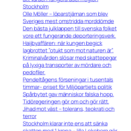
Stockholm
Olle Möller – löparstjärnan som blev
Sveriges mest omstridda morddömde
Den bästa julklappen till svenska folket
vore ett fungerande deporteringsverk.
Haijbyaffären: när kungen begick
lagbrottet ”otukt som mot naturen är”.
Kriminalvården slösar med skattepegar
på lyxiga transporter av mördare och
pedofiler.
Pendeltågens förseningar i tusentals
timmar– priset för Miljöpartiets politik
Spårbytet gav människor falska hopp.
Tidöregeringen gör om och gör rätt.
Jihad mot väst – tolerans, teokrati och
terror
Stockholm klarar inte ens att sänka
skatten med 1 krona – lilla Lekeberg gör