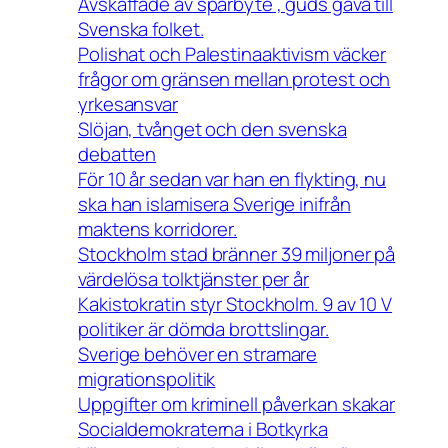
Avskaffade av spårbyte , guds gåva till
Svenska folket.
Polishat och Palestinaaktivism väcker
frågor om gränsen mellan protest och
yrkesansvar
Slöjan, tvånget och den svenska
debatten
För 10 år sedan var han en flykting, nu
ska han islamisera Sverige inifrån
maktens korridorer.
Stockholm stad bränner 39 miljoner på
värdelösa tolktjänster per år
Kakistokratin styr Stockholm. 9 av 10 V
politiker är dömda brottslingar.
Sverige behöver en stramare
migrationspolitik
Uppgifter om kriminell påverkan skakar
Socialdemokraterna i Botkyrka