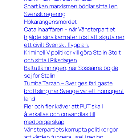
Snart kan marxismen bödlar sitta i en
Svensk regering
Hökarängensmordet
Catalinaaffären – när Vänsterpartiet
hjälpte sina kamrater i öst att skjuta ner
ett civilt Svenskt flygplan.
Kriminell V politiker vill göra Stalin Stolt
och sitta i Riksdagen
Baltutlämningen, när Sossarna böjde
sej för Stalin
Tumba Tarzan – Sveriges farligaste
brottsling när Sverige var ett homogent
land
Fler och fler kräver att PUT skall
återkallas och omvandlas till
medborgarskap
Vänsterpartiets korrupta politiker gör
att vården fungera usel i region