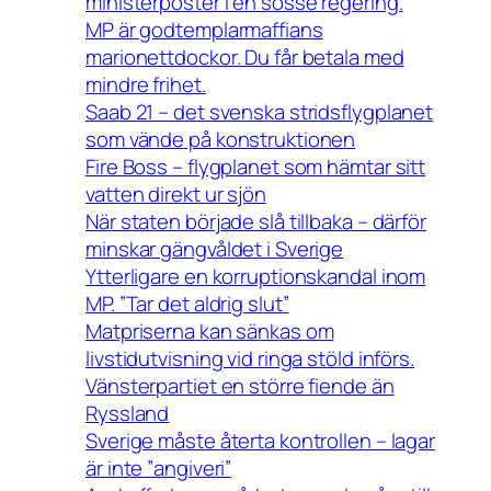
ministerposter i en sosse regering.
MP är godtemplarmaffians
marionettdockor. Du får betala med
mindre frihet.
Saab 21 – det svenska stridsflygplanet
som vände på konstruktionen
Fire Boss – flygplanet som hämtar sitt
vatten direkt ur sjön
När staten började slå tillbaka – därför
minskar gängvåldet i Sverige
Ytterligare en korruptionskandal inom
MP. ”Tar det aldrig slut”
Matpriserna kan sänkas om
livstidutvisning vid ringa stöld införs.
Vänsterpartiet en större fiende än
Ryssland
Sverige måste återta kontrollen – lagar
är inte ”angiveri”