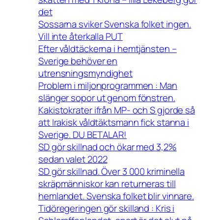
det
Sossarna sviker Svenska folket ingen.
Vill inte återkalla PUT
Efter våldtäckerna i hemtjänsten –
Sverige behöver en
utrensningsmyndighet
Problem i miljonprogrammen : Man
slänger sopor ut genom fönstren.
Kakistokrater ifrån MP- och S gjorde så
att Irakisk våldtäktsmann fick stanna i
Sverige. DU BETALAR!
SD gör skillnad och ökar med 3,2%
sedan valet 2022
SD gör skillnad. Över 3 000 kriminella
skräpmänniskor kan returneras till
hemlandet. Svenska folket blir vinnare.
Tidöregeringen gör skilland : Kris i