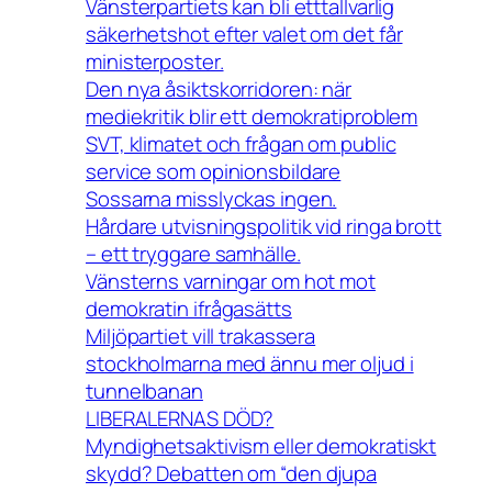
Vänsterpartiets kan bli etttallvarlig
säkerhetshot efter valet om det får
ministerposter.
Den nya åsiktskorridoren: när
mediekritik blir ett demokratiproblem
SVT, klimatet och frågan om public
service som opinionsbildare
Sossarna misslyckas ingen.
Hårdare utvisningspolitik vid ringa brott
– ett tryggare samhälle.
Vänsterns varningar om hot mot
demokratin ifrågasätts
Miljöpartiet vill trakassera
stockholmarna med ännu mer oljud i
tunnelbanan
LIBERALERNAS DÖD?
Myndighetsaktivism eller demokratiskt
skydd? Debatten om “den djupa