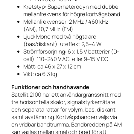
Kretstyp: Superheterodyn med dubbel
mellanfrekvens för högre kortvågsband
Mellanfrekvenser: 2 MHz / 460 kHz
(AM), 10,7 MHz (FM)
Ljud: Mono med två högtalare
(bas/diskant), uteffekt 2,5–4 W
Strömförsörjning: 6 x 1,5 V batterier (D-
cell), 110–240 V AC, eller 9–15 V DC
Mått: ca 46 x 27 x 12 cm
Vikt: ca 6,3 kg
Funktioner och handhavande
Satellit 2100 har ett användargränssnitt med
tre horisontella skalor, signalstyrkemätare
och separata rattar för volym, bas, diskant
samt avstämning. Kortvågsbanden väljs via
en vridbar bandtrumma. Bandbredden på AM
kan växlas mellan smal och bred för att