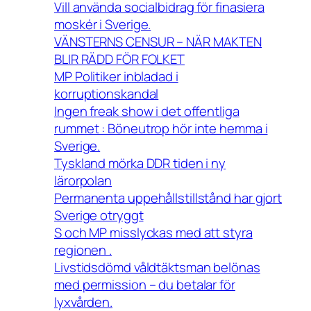
Vill använda socialbidrag för finasiera
moskér i Sverige.
VÄNSTERNS CENSUR – NÄR MAKTEN
BLIR RÄDD FÖR FOLKET
MP Politiker inbladad i
korruptionskandal
Ingen freak show i det offentliga
rummet : Böneutrop hör inte hemma i
Sverige.
Tyskland mörka DDR tiden i ny
lärorpolan
Permanenta uppehållstillstånd har gjort
Sverige otryggt
S och MP misslyckas med att styra
regionen .
Livstidsdömd våldtäktsman belönas
med permission – du betalar för
lyxvården.