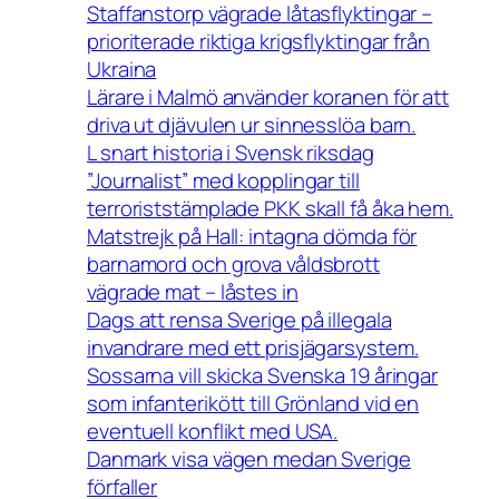
Staffanstorp vägrade låtasflyktingar –
prioriterade riktiga krigsflyktingar från
Ukraina
Lärare i Malmö använder koranen för att
driva ut djävulen ur sinnesslöa barn.
L snart historia i Svensk riksdag
”Journalist” med kopplingar till
terroriststämplade PKK skall få åka hem.
Matstrejk på Hall: intagna dömda för
barnamord och grova våldsbrott
vägrade mat – låstes in
Dags att rensa Sverige på illegala
invandrare med ett prisjägarsystem.
Sossarna vill skicka Svenska 19 åringar
som infanterikött till Grönland vid en
eventuell konflikt med USA.
Danmark visa vägen medan Sverige
förfaller