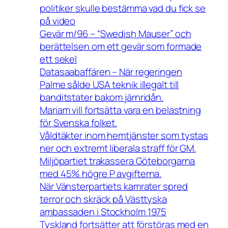
politiker skulle bestämma vad du fick se
på video
Gevär m/96 – “Swedish Mauser” och
berättelsen om ett gevär som formade
ett sekel
Datasaabaffären – När regeringen
Palme sålde USA teknik illegalt till
banditstater bakom järnridån.
Mariam vill fortsätta vara en belastning
för Svenska folket.
Våldtäkter inom hemtjänster som tystas
ner och extremt liberala straff för GM.
Miljöpartiet trakassera Göteborgarna
med 45% högre P avgifterna.
När Vänsterpartiets kamrater spred
terror och skräck på Västtyska
ambassaden i Stockholm 1975
Tyskland fortsätter att förstöras med en