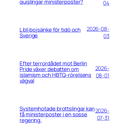
quislingar ministerposter?
04
2026-08-
L bli bojsänke för tidö och
Sverige
03
Efter terrordådet mot Berlin
2026-
Pride växer debatten om
islamism och HBTQ-rörelsens
08-01
vägval
Systemhotade brottslingar kan
2026-
få ministerposter i en sosse
07-31
regering.