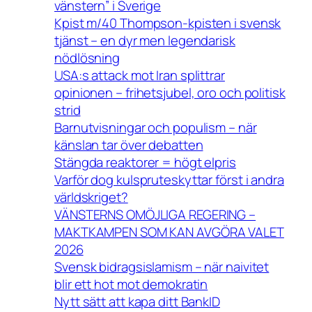
vänstern” i Sverige
Kpist m/40 Thompson-kpisten i svensk
tjänst – en dyr men legendarisk
nödlösning
USA:s attack mot Iran splittrar
opinionen – frihetsjubel, oro och politisk
strid
Barnutvisningar och populism – när
känslan tar över debatten
Stängda reaktorer = högt elpris
Varför dog kulspruteskyttar först i andra
världskriget?
VÄNSTERNS OMÖJLIGA REGERING –
MAKTKAMPEN SOM KAN AVGÖRA VALET
2026
Svensk bidragsislamism – när naivitet
blir ett hot mot demokratin
Nytt sätt att kapa ditt BankID