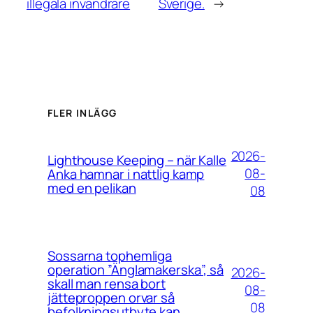
illegala invandrare
Sverige.
→
FLER INLÄGG
2026-
Lighthouse Keeping – när Kalle
08-
Anka hamnar i nattlig kamp
med en pelikan
08
Sossarna tophemliga
operation ”Änglamakerska”, så
2026-
skall man rensa bort
08-
jätteproppen orvar så
08
befolkningsutbyte kan