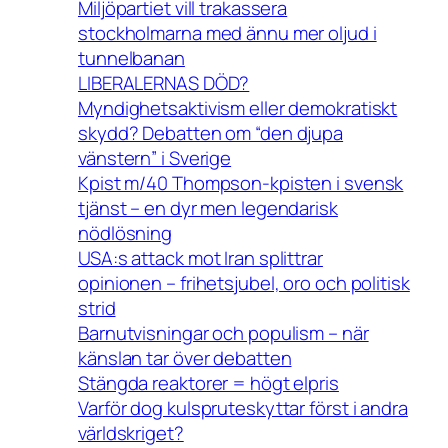
Miljöpartiet vill trakassera
stockholmarna med ännu mer oljud i
tunnelbanan
LIBERALERNAS DÖD?
Myndighetsaktivism eller demokratiskt
skydd? Debatten om “den djupa
vänstern” i Sverige
Kpist m/40 Thompson-kpisten i svensk
tjänst – en dyr men legendarisk
nödlösning
USA:s attack mot Iran splittrar
opinionen – frihetsjubel, oro och politisk
strid
Barnutvisningar och populism – när
känslan tar över debatten
Stängda reaktorer = högt elpris
Varför dog kulspruteskyttar först i andra
världskriget?