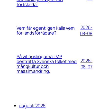
fortskrida.
2026-
Vem får egentligen kalla vem
för landsförrädare?
08-08
Så vill quslingarna i MP
2026-
bestraffa Svenska folket med
mångkultur och
08-07
massinvandring.
augusti 2026