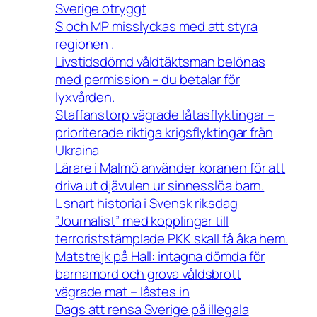
Sverige otryggt
S och MP misslyckas med att styra
regionen .
Livstidsdömd våldtäktsman belönas
med permission – du betalar för
lyxvården.
Staffanstorp vägrade låtasflyktingar –
prioriterade riktiga krigsflyktingar från
Ukraina
Lärare i Malmö använder koranen för att
driva ut djävulen ur sinnesslöa barn.
L snart historia i Svensk riksdag
”Journalist” med kopplingar till
terroriststämplade PKK skall få åka hem.
Matstrejk på Hall: intagna dömda för
barnamord och grova våldsbrott
vägrade mat – låstes in
Dags att rensa Sverige på illegala