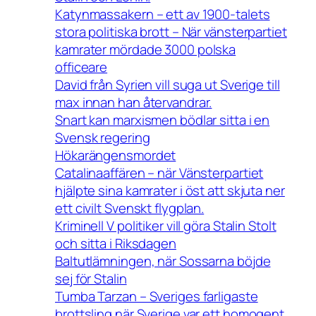
Katynmassakern – ett av 1900-talets
stora politiska brott – När vänsterpartiet
kamrater mördade 3000 polska
officeare
David från Syrien vill suga ut Sverige till
max innan han återvandrar.
Snart kan marxismen bödlar sitta i en
Svensk regering
Hökarängensmordet
Catalinaaffären – när Vänsterpartiet
hjälpte sina kamrater i öst att skjuta ner
ett civilt Svenskt flygplan.
Kriminell V politiker vill göra Stalin Stolt
och sitta i Riksdagen
Baltutlämningen, när Sossarna böjde
sej för Stalin
Tumba Tarzan – Sveriges farligaste
brottsling när Sverige var ett homogent