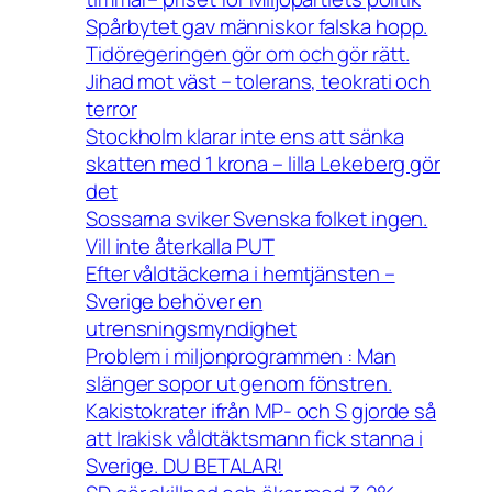
Spårbytet gav människor falska hopp.
Tidöregeringen gör om och gör rätt.
Jihad mot väst – tolerans, teokrati och
terror
Stockholm klarar inte ens att sänka
skatten med 1 krona – lilla Lekeberg gör
det
Sossarna sviker Svenska folket ingen.
Vill inte återkalla PUT
Efter våldtäckerna i hemtjänsten –
Sverige behöver en
utrensningsmyndighet
Problem i miljonprogrammen : Man
slänger sopor ut genom fönstren.
Kakistokrater ifrån MP- och S gjorde så
att Irakisk våldtäktsmann fick stanna i
Sverige. DU BETALAR!