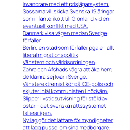
invandrare med ett prisjägarsystem.
Sossarna vill skicka Svenska 19 åringar
som infanterikött till Grönland vid en
eventuell konflikt med USA.
Danmark visa vägen medan Sverige
förfaller
Berlin, en stad som förfaller pga en allt
liberal migrationspolitik
Vänstern och världsordningen
Zahra och Afshads vägra att åka hem,
de klamra sej kvar i Sverige.
Vänsterextremist kör på ICE-polis och
skjuter ihjäl kommunisten i nödvärn.
Slipper livstidsutvisning för stöld av
ostar – det svenska rättssystemet
fallerar igen.
Ny lag gör det lättare för myndigheter
att lägg pussel om sina medborgare.