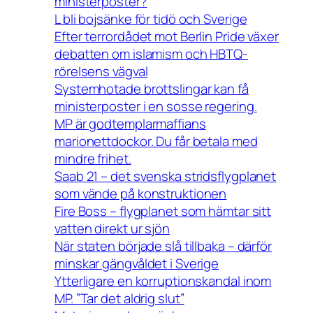
ministerposter?
L bli bojsänke för tidö och Sverige
Efter terrordådet mot Berlin Pride växer
debatten om islamism och HBTQ-
rörelsens vägval
Systemhotade brottslingar kan få
ministerposter i en sosse regering.
MP är godtemplarmaffians
marionettdockor. Du får betala med
mindre frihet.
Saab 21 – det svenska stridsflygplanet
som vände på konstruktionen
Fire Boss – flygplanet som hämtar sitt
vatten direkt ur sjön
När staten började slå tillbaka – därför
minskar gängvåldet i Sverige
Ytterligare en korruptionskandal inom
MP. ”Tar det aldrig slut”