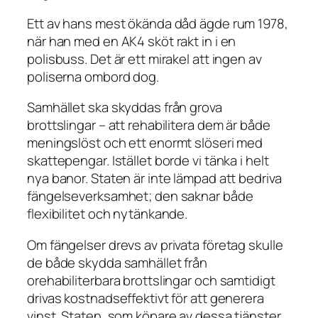
Ett av hans mest ökända dåd ägde rum 1978,
när han med en AK4 sköt rakt in i en
polisbuss. Det är ett mirakel att ingen av
poliserna ombord dog.
Samhället ska skyddas från grova
brottslingar – att rehabilitera dem är både
meningslöst och ett enormt slöseri med
skattepengar. Istället borde vi tänka i helt
nya banor. Staten är inte lämpad att bedriva
fängelseverksamhet; den saknar både
flexibilitet och nytänkande.
Om fängelser drevs av privata företag skulle
de både skydda samhället från
orehabiliterbara brottslingar och samtidigt
drivas kostnadseffektivt för att generera
vinst. Staten, som köpare av dessa tjänster,