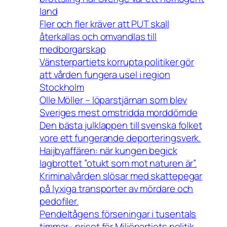
land
Fler och fler kräver att PUT skall
återkallas och omvandlas till
medborgarskap
Vänsterpartiets korrupta politiker gör
att vården fungera usel i region
Stockholm
Olle Möller – löparstjärnan som blev
Sveriges mest omstridda morddömde
Den bästa julklappen till svenska folket
vore ett fungerande deporteringsverk.
Haijbyaffären: när kungen begick
lagbrottet ”otukt som mot naturen är”.
Kriminalvården slösar med skattepegar
på lyxiga transporter av mördare och
pedofiler.
Pendeltågens förseningar i tusentals
timmar– priset för Miljöpartiets politik