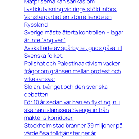
Matpriserna kan sänkas om
livstidutvisning vid ringa stöld införs.
Vänsterpartiet en större fiende än
Ryssland
Sverige måste återta kontrollen – lagar
är inte ”angiveri”
Avskaffade av spårbyte , guds gåva till
Svenska folket.
Polishat och Palestinaaktivism väcker
frågor om gränsen mellan protest och
yrkesansvar
Slöjan, tvånget och den svenska
debatten
För 10 år sedan var han en flykting, nu
ska han islamisera Sverige inifrån
maktens korridorer.
Stockholm stad bränner 39 miljoner på
värdelösa tolktjänster per år