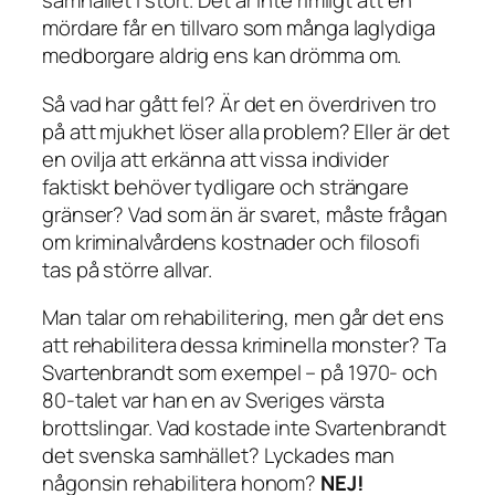
samhället i stort. Det är inte rimligt att en
mördare får en tillvaro som många laglydiga
medborgare aldrig ens kan drömma om.
Så vad har gått fel? Är det en överdriven tro
på att mjukhet löser alla problem? Eller är det
en ovilja att erkänna att vissa individer
faktiskt behöver tydligare och strängare
gränser? Vad som än är svaret, måste frågan
om kriminalvårdens kostnader och filosofi
tas på större allvar.
Man talar om rehabilitering, men går det ens
att rehabilitera dessa kriminella monster? Ta
Svartenbrandt som exempel – på 1970- och
80-talet var han en av Sveriges värsta
brottslingar. Vad kostade inte Svartenbrandt
det svenska samhället? Lyckades man
någonsin rehabilitera honom?
NEJ!