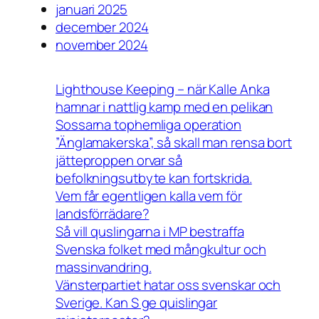
januari 2025
december 2024
november 2024
Lighthouse Keeping – när Kalle Anka
hamnar i nattlig kamp med en pelikan
Sossarna tophemliga operation
”Änglamakerska”, så skall man rensa bort
jätteproppen orvar så
befolkningsutbyte kan fortskrida.
Vem får egentligen kalla vem för
landsförrädare?
Så vill quslingarna i MP bestraffa
Svenska folket med mångkultur och
massinvandring.
Vänsterpartiet hatar oss svenskar och
Sverige. Kan S ge quislingar