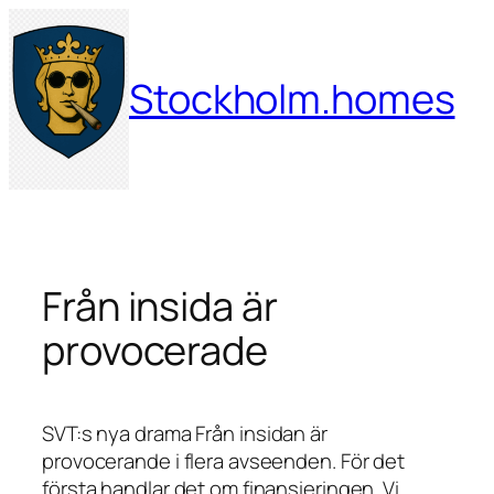
Hoppa
till
innehåll
Stockholm.homes
Från insida är
provocerade
SVT:s nya drama
Från insidan
är
provocerande i flera avseenden. För det
första handlar det om finansieringen. Vi