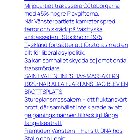
Miljöpartiet trakassera Göteborgarna
med 45% högre P avgifterna.
När Vänsterpartiets kamrater spred
terror och skräck på Västtyska
ambassaden i Stockholm 1975
Tyskland fortsätter att förstöras med en
allt för liberal asylpolitik.
Så kan samhället skydda sej emot onda
transmördare.
SAINT VALENTINE’S DAY-MASSAKERN
1929: NÄR ALLA HJÄRTANS DAG BLEV EN
BROTTSPLATS
Stureplansmassakern – ett fruktansvärt
brott, där samhället inte klarade av att
ge gärningsmännen tillräckligt långa
fängelsestraff.
Framtiden Vänstern – Har sitt DNA hos
Stalin och Lenin.