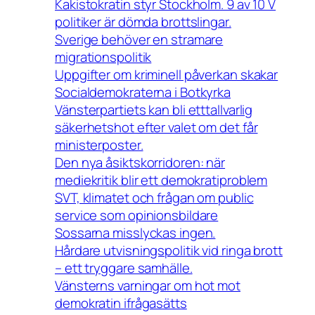
Kakistokratin styr Stockholm. 9 av 10 V
politiker är dömda brottslingar.
Sverige behöver en stramare
migrationspolitik
Uppgifter om kriminell påverkan skakar
Socialdemokraterna i Botkyrka
Vänsterpartiets kan bli etttallvarlig
säkerhetshot efter valet om det får
ministerposter.
Den nya åsiktskorridoren: när
mediekritik blir ett demokratiproblem
SVT, klimatet och frågan om public
service som opinionsbildare
Sossarna misslyckas ingen.
Hårdare utvisningspolitik vid ringa brott
– ett tryggare samhälle.
Vänsterns varningar om hot mot
demokratin ifrågasätts