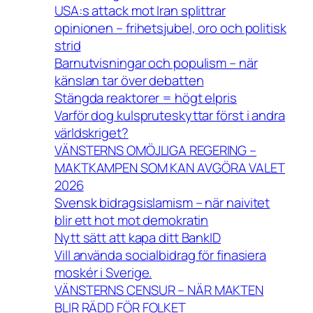
USA:s attack mot Iran splittrar
opinionen – frihetsjubel, oro och politisk
strid
Barnutvisningar och populism – när
känslan tar över debatten
Stängda reaktorer = högt elpris
Varför dog kulspruteskyttar först i andra
världskriget?
VÄNSTERNS OMÖJLIGA REGERING –
MAKTKAMPEN SOM KAN AVGÖRA VALET
2026
Svensk bidragsislamism – när naivitet
blir ett hot mot demokratin
Nytt sätt att kapa ditt BankID
Vill använda socialbidrag för finasiera
moskér i Sverige.
VÄNSTERNS CENSUR – NÄR MAKTEN
BLIR RÄDD FÖR FOLKET