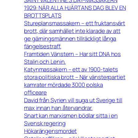
SAINT VALENTINE’S DAY-MASSAKERN
1929: NÄR ALLA HJÄRTANS DAG BLEV EN
BROTTSPLATS
Stureplansmassakern – ett fruktansvärt
brott, där samhället inte klarade av att
ge gärningsmännen tillräckligt långa
fängelsestraff.
Framtiden Vänstern – Har sitt DNA hos
Stalin och Lenin.
Katynmassakern – ett av 1900-talets
stora politiska brott – När vänsterpartiet
kamrater mördade 3000 polska
officeare
David från Syrien vill suga ut Sverige till
max innan han återvandrar.
Snart kan marxismen bödlar sitta i en
Svensk regering
Hökarängensmordet