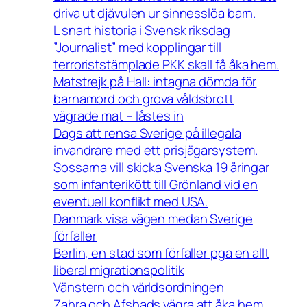
driva ut djävulen ur sinnesslöa barn.
L snart historia i Svensk riksdag
”Journalist” med kopplingar till
terroriststämplade PKK skall få åka hem.
Matstrejk på Hall: intagna dömda för
barnamord och grova våldsbrott
vägrade mat – låstes in
Dags att rensa Sverige på illegala
invandrare med ett prisjägarsystem.
Sossarna vill skicka Svenska 19 åringar
som infanterikött till Grönland vid en
eventuell konflikt med USA.
Danmark visa vägen medan Sverige
förfaller
Berlin, en stad som förfaller pga en allt
liberal migrationspolitik
Vänstern och världsordningen
Zahra och Afshads vägra att åka hem,