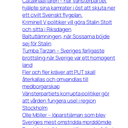
Catalinaaffären – när Vänsterpartiet
hjälpte sina kamrater i öst att skjuta ner
ett civilt Svenskt flygplan.
Kriminell V politiker vill göra Stalin Stolt
och sitta i Riksdagen
Baltutlämningen, när Sossarna böjde
sej för Stalin
Tumba Tarzan – Sveriges farligaste
brottsling när Sverige var ett homogent
land
Fler och fler kräver att PUT skall
återkallas och omvandlas till
medborgarskap
Vänsterpartiets korrupta politiker gör
att vården fungera usel i region
Stockholm
Olle Möller – löparstjärnan som blev
Sveriges mest omstridda morddömde