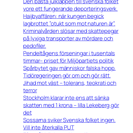
Den bästa julklappen till svenska folket
vore ett fungerande deporteringsverk.
Haijbyaffären: när kungen begick
lagbrottet ”otukt som mot naturen är”.
Kriminalvården slösar med skattepegar
på lyxiga transporter av mördare och
pedofiler.
Pendeltågens förseningar i tusentals
timmar– priset för Miljöpartiets politik
Spårbytet gav människor falska hopp.
Tidöregeringen gör om och gör rätt.
Jihad mot väst – tolerans, teokrati och
terror
Stockholm klarar inte ens att sänka
skatten med 1 krona – lilla Lekeberg gör
det
Sossarna sviker Svenska folket ingen.
Vill inte återkalla PUT