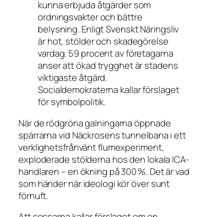
kunna erbjuda åtgärder som
ordningsvakter och bättre
belysning. Enligt Svenskt Näringsliv
är hot, stölder och skadegörelse
vardag. 59 procent av företagarna
anser att ökad trygghet är stadens
viktigaste åtgärd.
Socialdemokraterna kallar förslaget
för symbolpolitik.
När de rödgröna galningarna öppnade
spärrarna vid Näckrosens tunnelbana i ett
verklighetsfrånvänt flumexperiment,
exploderade stölderna hos den lokala ICA-
handlaren – en ökning på 300 %. Det är vad
som händer när ideologi kör över sunt
förnuft.
Att sossarna kallar förslaget om en