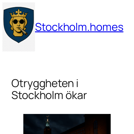
Hoppa
till
innehåll
Stockholm.homes
Otryggheten i
Stockholm ökar