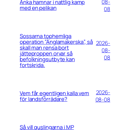
08-
Anka hamnar i nattlig kamp
med en pelikan
08
Sossarna tophemliga
operation ”Änglamakerska”, så
2026-
skall man rensa bort
08-
jätteproppen orvar så
08
befolkningsutbyte kan
fortskrida.
2026-
Vem får egentligen kalla vem
för landsförrädare?
08-08
Så vill quslingarna i MP