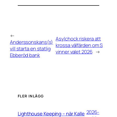
←
Asylchock riskera att
Anderssonskans(s)
krossa välfärden om S
vill starta en statlig
vinner valet 2026
→
Ebberöd bank
FLER INLÄGG
2026-
Lighthouse Keeping – när Kalle