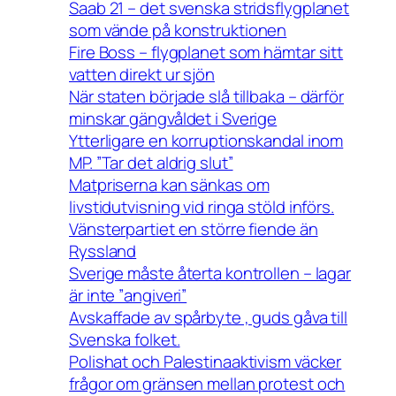
Saab 21 – det svenska stridsflygplanet
som vände på konstruktionen
Fire Boss – flygplanet som hämtar sitt
vatten direkt ur sjön
När staten började slå tillbaka – därför
minskar gängvåldet i Sverige
Ytterligare en korruptionskandal inom
MP. ”Tar det aldrig slut”
Matpriserna kan sänkas om
livstidutvisning vid ringa stöld införs.
Vänsterpartiet en större fiende än
Ryssland
Sverige måste återta kontrollen – lagar
är inte ”angiveri”
Avskaffade av spårbyte , guds gåva till
Svenska folket.
Polishat och Palestinaaktivism väcker
frågor om gränsen mellan protest och