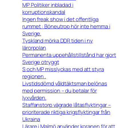
MP Politiker inbladad i
korruptionskandal
Ingen freak show i det offentliga
rummet : Böneutrop hör inte hemma i
Sverige.
Tyskland mörka DDR tiden i ny
lärorpolan
Permanenta uppehållstillstånd har gjort
Sverige otryggt
S och MP misslyckas med att styra
regionen .
Livstidsdömd våldtäktsman belönas
med permission – du betalar för
lyxvården.
Staffanstorp vägrade låtasflyktingar –
prioriterade riktiga krigsflyktingar från
Ukraina
Lärare i Malmö använder koranen för att