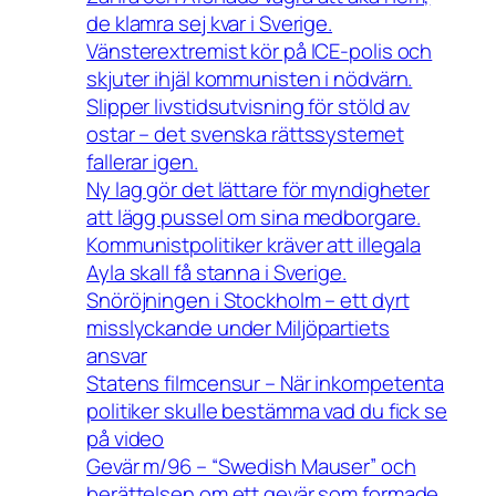
de klamra sej kvar i Sverige.
Vänsterextremist kör på ICE-polis och
skjuter ihjäl kommunisten i nödvärn.
Slipper livstidsutvisning för stöld av
ostar – det svenska rättssystemet
fallerar igen.
Ny lag gör det lättare för myndigheter
att lägg pussel om sina medborgare.
Kommunistpolitiker kräver att illegala
Ayla skall få stanna i Sverige.
Snöröjningen i Stockholm – ett dyrt
misslyckande under Miljöpartiets
ansvar
Statens filmcensur – När inkompetenta
politiker skulle bestämma vad du fick se
på video
Gevär m/96 – “Swedish Mauser” och
berättelsen om ett gevär som formade