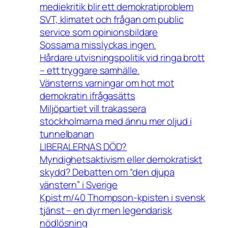
mediekritik blir ett demokratiproblem
SVT, klimatet och frågan om public
service som opinionsbildare
Sossarna misslyckas ingen.
Hårdare utvisningspolitik vid ringa brott
– ett tryggare samhälle.
Vänsterns varningar om hot mot
demokratin ifrågasätts
Miljöpartiet vill trakassera
stockholmarna med ännu mer oljud i
tunnelbanan
LIBERALERNAS DÖD?
Myndighetsaktivism eller demokratiskt
skydd? Debatten om “den djupa
vänstern” i Sverige
Kpist m/40 Thompson-kpisten i svensk
tjänst – en dyr men legendarisk
nödlösning