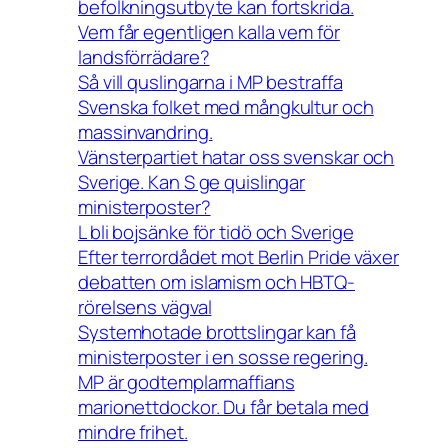
befolkningsutbyte kan fortskrida.
Vem får egentligen kalla vem för
landsförrädare?
Så vill quslingarna i MP bestraffa
Svenska folket med mångkultur och
massinvandring.
Vänsterpartiet hatar oss svenskar och
Sverige. Kan S ge quislingar
ministerposter?
L bli bojsänke för tidö och Sverige
Efter terrordådet mot Berlin Pride växer
debatten om islamism och HBTQ-
rörelsens vägval
Systemhotade brottslingar kan få
ministerposter i en sosse regering.
MP är godtemplarmaffians
marionettdockor. Du får betala med
mindre frihet.