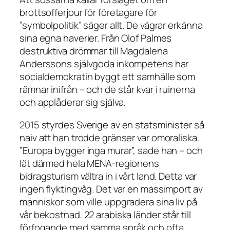
brottsofferjour för företagare för
”symbolpolitik” säger allt. De vägrar erkänna
sina egna haverier. Från Olof Palmes
destruktiva drömmar till Magdalena
Anderssons självgoda inkompetens har
socialdemokratin byggt ett samhälle som
rämnar inifrån – och de står kvar i ruinerna
och applåderar sig själva.
2015 styrdes Sverige av en statsminister så
naiv att han trodde gränser var omoraliska.
”Europa bygger inga murar”, sade han – och
lät därmed hela MENA-regionens
bidragsturism vältra in i vårt land. Detta var
ingen flyktingvåg. Det var en massimport av
människor som ville uppgradera sina liv på
vår bekostnad. 22 arabiska länder står till
förfogande med samma språk och ofta