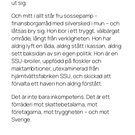
ut sig.
Och mitt i allt står fru sossepamp –
finansborgarråd med silversked i mun – och
låtsas bry sig. Hon bor i ett tryggt, välbärgat
område, långt från verkligheten. Hon har
aldrig lyft en låda, aldrig stått i kassan, aldrig
sett baksidan av sin egen politik. Hon är en
SSU-broiler, uppfödd på floskler och
maktambitioner, utexaminerad från
hjärntvättsfabriken SSU, och skickad att
förvalta ett haveri hon aldrig förstått.
Det är inte bara inkompetens. Det är ett
förräderi mot skattebetalarna, mot
företagarna, mot tryggheten – och mot
Sverige.