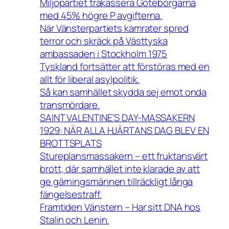
Miljöpartiet trakassera Göteborgarna
med 45% högre P avgifterna.
När Vänsterpartiets kamrater spred
terror och skräck på Västtyska
ambassaden i Stockholm 1975
Tyskland fortsätter att förstöras med en
allt för liberal asylpolitik.
Så kan samhället skydda sej emot onda
transmördare.
SAINT VALENTINE’S DAY-MASSAKERN
1929: NÄR ALLA HJÄRTANS DAG BLEV EN
BROTTSPLATS
Stureplansmassakern – ett fruktansvärt
brott, där samhället inte klarade av att
ge gärningsmännen tillräckligt långa
fängelsestraff.
Framtiden Vänstern – Har sitt DNA hos
Stalin och Lenin.