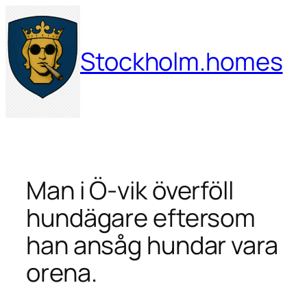
Hoppa
till
innehåll
Stockholm.homes
Man i Ö-vik överföll
hundägare eftersom
han ansåg hundar vara
orena.