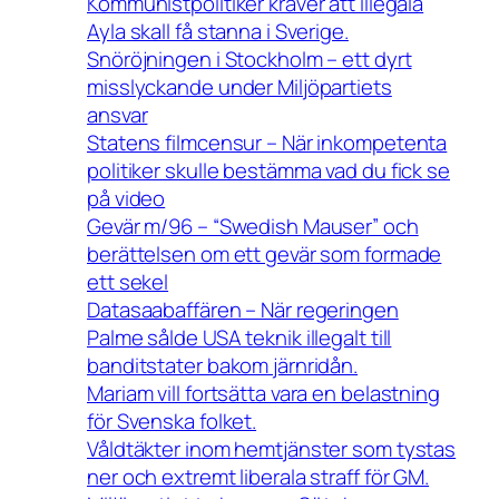
Kommunistpolitiker kräver att illegala
Ayla skall få stanna i Sverige.
Snöröjningen i Stockholm – ett dyrt
misslyckande under Miljöpartiets
ansvar
Statens filmcensur – När inkompetenta
politiker skulle bestämma vad du fick se
på video
Gevär m/96 – “Swedish Mauser” och
berättelsen om ett gevär som formade
ett sekel
Datasaabaffären – När regeringen
Palme sålde USA teknik illegalt till
banditstater bakom järnridån.
Mariam vill fortsätta vara en belastning
för Svenska folket.
Våldtäkter inom hemtjänster som tystas
ner och extremt liberala straff för GM.