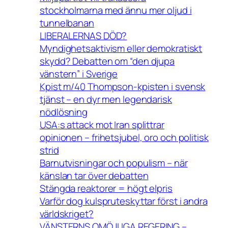
stockholmarna med ännu mer oljud i
tunnelbanan
LIBERALERNAS DÖD?
Myndighetsaktivism eller demokratiskt
skydd? Debatten om “den djupa
vänstern” i Sverige
Kpist m/40 Thompson-kpisten i svensk
tjänst – en dyr men legendarisk
nödlösning
USA:s attack mot Iran splittrar
opinionen – frihetsjubel, oro och politisk
strid
Barnutvisningar och populism – när
känslan tar över debatten
Stängda reaktorer = högt elpris
Varför dog kulspruteskyttar först i andra
världskriget?
VÄNSTERNS OMÖJLIGA REGERING –