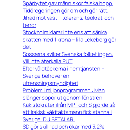
Spårbytet gav människor falska hopp.
Tidöregeringen gör om och gör rätt.
Jihad mot väst – tolerans, teokrati och
terror
Stockholm klarar inte ens att sänka
skatten med 1 krona – lilla Lekeberg gör
det
Sossarna sviker Svenska folket ingen.
Vill inte återkalla PUT
Efter våldtäckerna i hemtjänsten –
Sverige behöver en
utrensningsmyndighet
Problem i miljonprogrammen : Man
slänger sopor ut genom fönstren.
Kakistokrater ifrån MP- och S gjorde så
att Irakisk våldtäktsmann fick stanna i
Sverige. DU BETALAR!
SD gör skillnad och ökar med 3,2%