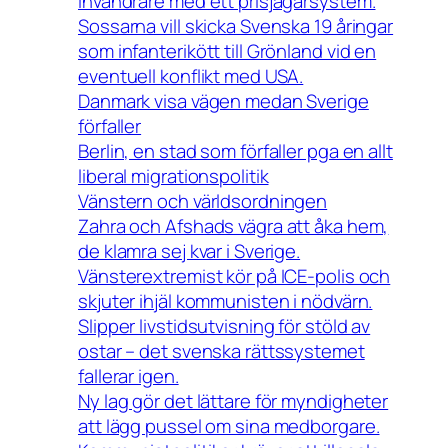
invandrare med ett prisjägarsystem.
Sossarna vill skicka Svenska 19 åringar
som infanterikött till Grönland vid en
eventuell konflikt med USA.
Danmark visa vägen medan Sverige
förfaller
Berlin, en stad som förfaller pga en allt
liberal migrationspolitik
Vänstern och världsordningen
Zahra och Afshads vägra att åka hem,
de klamra sej kvar i Sverige.
Vänsterextremist kör på ICE-polis och
skjuter ihjäl kommunisten i nödvärn.
Slipper livstidsutvisning för stöld av
ostar – det svenska rättssystemet
fallerar igen.
Ny lag gör det lättare för myndigheter
att lägg pussel om sina medborgare.