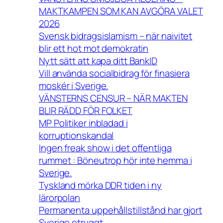
MAKTKAMPEN SOM KAN AVGÖRA VALET
2026
Svensk bidragsislamism – när naivitet
blir ett hot mot demokratin
Nytt sätt att kapa ditt BankID
Vill använda socialbidrag för finasiera
moskér i Sverige.
VÄNSTERNS CENSUR – NÄR MAKTEN
BLIR RÄDD FÖR FOLKET
MP Politiker inbladad i
korruptionskandal
Ingen freak show i det offentliga
rummet : Böneutrop hör inte hemma i
Sverige.
Tyskland mörka DDR tiden i ny
lärorpolan
Permanenta uppehållstillstånd har gjort
Sverige otryggt