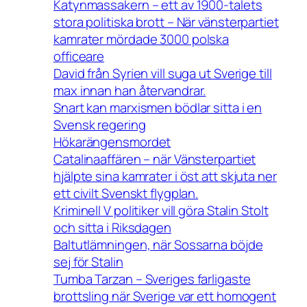
Katynmassakern – ett av 1900-talets
stora politiska brott – När vänsterpartiet
kamrater mördade 3000 polska
officeare
David från Syrien vill suga ut Sverige till
max innan han återvandrar.
Snart kan marxismen bödlar sitta i en
Svensk regering
Hökarängensmordet
Catalinaaffären – när Vänsterpartiet
hjälpte sina kamrater i öst att skjuta ner
ett civilt Svenskt flygplan.
Kriminell V politiker vill göra Stalin Stolt
och sitta i Riksdagen
Baltutlämningen, när Sossarna böjde
sej för Stalin
Tumba Tarzan – Sveriges farligaste
brottsling när Sverige var ett homogent