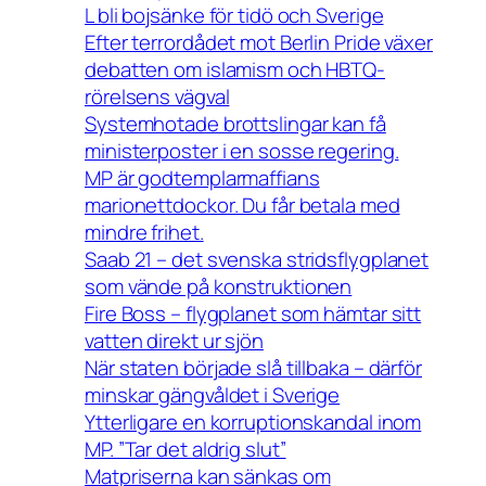
L bli bojsänke för tidö och Sverige
Efter terrordådet mot Berlin Pride växer
debatten om islamism och HBTQ-
rörelsens vägval
Systemhotade brottslingar kan få
ministerposter i en sosse regering.
MP är godtemplarmaffians
marionettdockor. Du får betala med
mindre frihet.
Saab 21 – det svenska stridsflygplanet
som vände på konstruktionen
Fire Boss – flygplanet som hämtar sitt
vatten direkt ur sjön
När staten började slå tillbaka – därför
minskar gängvåldet i Sverige
Ytterligare en korruptionskandal inom
MP. ”Tar det aldrig slut”
Matpriserna kan sänkas om