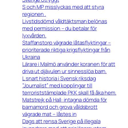
S och MP misslyckas med att styra
regionen .
Livstidsdömd våldtäktsman belönas
med permission – du betalar för
lyxvården.
Staffanstorp vägrade låtasflyktingar –
prioriterade riktiga krigsflyktingar från
Ukraina
Lärare i Malmö använder koranen för att
driva ut djävulen ur sinnesslöa barn.
L snart historia i Svensk riksdag
”Journalist” med kopplingar till
terroriststämplade PKK skall få åka hem.
Matstrejk på Hall: intagna dömda för
barnamord och grova våldsbrott
vägrade mat – låstes in
Dags att rensa Sverige på illegala