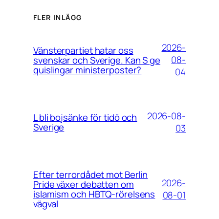
FLER INLÄGG
2026-
Vänsterpartiet hatar oss
08-
svenskar och Sverige. Kan S ge
quislingar ministerposter?
04
2026-08-
L bli bojsänke för tidö och
Sverige
03
Efter terrordådet mot Berlin
2026-
Pride växer debatten om
islamism och HBTQ-rörelsens
08-01
vägval