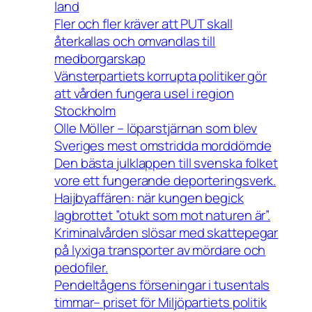
land
Fler och fler kräver att PUT skall
återkallas och omvandlas till
medborgarskap
Vänsterpartiets korrupta politiker gör
att vården fungera usel i region
Stockholm
Olle Möller – löparstjärnan som blev
Sveriges mest omstridda morddömde
Den bästa julklappen till svenska folket
vore ett fungerande deporteringsverk.
Haijbyaffären: när kungen begick
lagbrottet ”otukt som mot naturen är”.
Kriminalvården slösar med skattepegar
på lyxiga transporter av mördare och
pedofiler.
Pendeltågens förseningar i tusentals
timmar– priset för Miljöpartiets politik