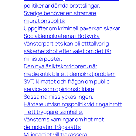
politiker är dömda brottslingar.
Sverige behöver en stramare
migrationspolitik
Uppgifter om kriminell påverkan skakar
Socialdemokraterna i Botkyrka
Vänsterpartiets kan bli etttallvarlig
säkerhetshot efter valet om det får
ministerposter.
Den nya åsiktskorridoren: när
mediekritik blir ett demokratiproblem
SVT, klimatet och frågan om public
service som opinionsbildare
Sossarna misslyckas ingen.
Hårdare utvisningspolitik vid ringa brott
– ett tryggare samhälle.
Vänsterns varningar om hot mot
demokratin ifrågasätts
Miljöpartiet vill trakassera