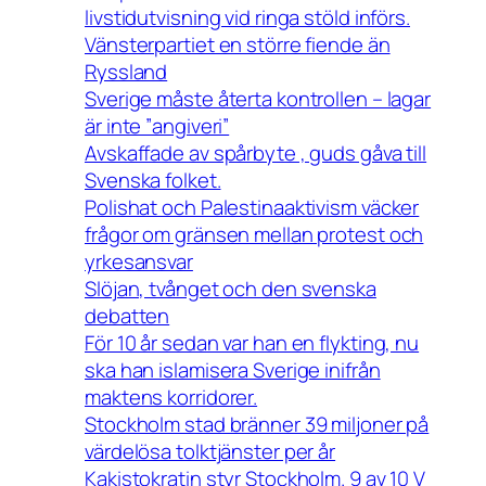
livstidutvisning vid ringa stöld införs.
Vänsterpartiet en större fiende än
Ryssland
Sverige måste återta kontrollen – lagar
är inte ”angiveri”
Avskaffade av spårbyte , guds gåva till
Svenska folket.
Polishat och Palestinaaktivism väcker
frågor om gränsen mellan protest och
yrkesansvar
Slöjan, tvånget och den svenska
debatten
För 10 år sedan var han en flykting, nu
ska han islamisera Sverige inifrån
maktens korridorer.
Stockholm stad bränner 39 miljoner på
värdelösa tolktjänster per år
Kakistokratin styr Stockholm. 9 av 10 V