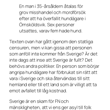
En man i 35-årsåldern åtalas för
grov misshandel och mordförsök
efter att ha överfallit hundägare i
Örnsköldsvik. Sex personer
utsattes, varav fem hade hund.
Texten ovan har gått igenom den statliga
censuren, men vi kan gissa att personen
som anföll inte kommer från Sverige? Är det
inte dags att inse att Sverige är fullt? Det
behövs andra politiker. En person som börjar
angripa hundägare har förbrukat sin rätt att
vara i Sverige och ska återvändas till sitt
hemland eller till ett land som är villigt att ta
emot avfallet till låg kostnad.
Sverige är en skam för FN och
mänskligheten, att vi ens ger asyl till folk