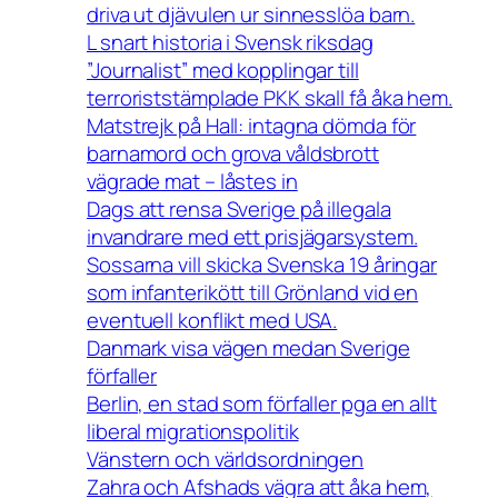
driva ut djävulen ur sinnesslöa barn.
L snart historia i Svensk riksdag
”Journalist” med kopplingar till
terroriststämplade PKK skall få åka hem.
Matstrejk på Hall: intagna dömda för
barnamord och grova våldsbrott
vägrade mat – låstes in
Dags att rensa Sverige på illegala
invandrare med ett prisjägarsystem.
Sossarna vill skicka Svenska 19 åringar
som infanterikött till Grönland vid en
eventuell konflikt med USA.
Danmark visa vägen medan Sverige
förfaller
Berlin, en stad som förfaller pga en allt
liberal migrationspolitik
Vänstern och världsordningen
Zahra och Afshads vägra att åka hem,