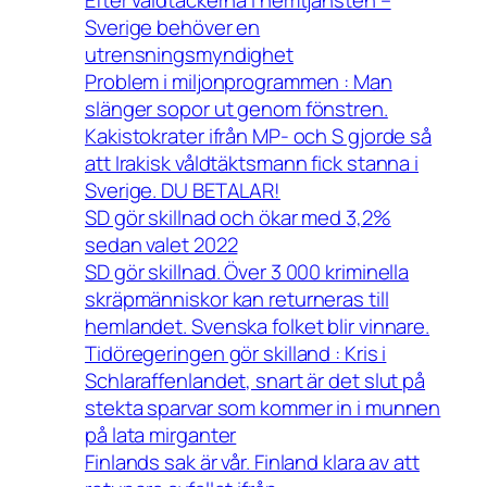
Sverige behöver en
utrensningsmyndighet
Problem i miljonprogrammen : Man
slänger sopor ut genom fönstren.
Kakistokrater ifrån MP- och S gjorde så
att Irakisk våldtäktsmann fick stanna i
Sverige. DU BETALAR!
SD gör skillnad och ökar med 3,2%
sedan valet 2022
SD gör skillnad. Över 3 000 kriminella
skräpmänniskor kan returneras till
hemlandet. Svenska folket blir vinnare.
Tidöregeringen gör skilland : Kris i
Schlaraffenlandet, snart är det slut på
stekta sparvar som kommer in i munnen
på lata mirganter
Finlands sak är vår. Finland klara av att