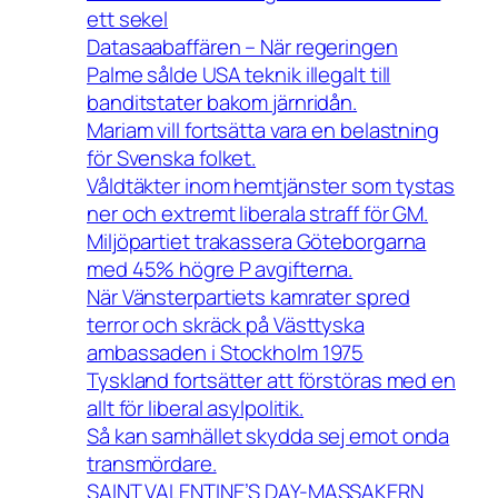
ett sekel
Datasaabaffären – När regeringen
Palme sålde USA teknik illegalt till
banditstater bakom järnridån.
Mariam vill fortsätta vara en belastning
för Svenska folket.
Våldtäkter inom hemtjänster som tystas
ner och extremt liberala straff för GM.
Miljöpartiet trakassera Göteborgarna
med 45% högre P avgifterna.
När Vänsterpartiets kamrater spred
terror och skräck på Västtyska
ambassaden i Stockholm 1975
Tyskland fortsätter att förstöras med en
allt för liberal asylpolitik.
Så kan samhället skydda sej emot onda
transmördare.
SAINT VALENTINE’S DAY-MASSAKERN