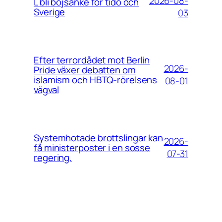
2026-08-
L bli bojsänke för tidö och
Sverige
03
Efter terrordådet mot Berlin
2026-
Pride växer debatten om
islamism och HBTQ-rörelsens
08-01
vägval
Systemhotade brottslingar kan
2026-
få ministerposter i en sosse
07-31
regering.