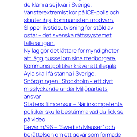
de klamra sej kvar i Sverige.
Vänsterextremist kör på ICE-polis och
skjuter ihjäl kommunisten i nödvärn.
Slipper livstidsutvisning för stöld av
ostar – det svenska rättssystemet
fallerar igen.
Ny lag gör det lättare för myndigheter
att lägg pussel om sina medborgare.
Kommunistpolitiker kräver att illegala
Ayla skall få stanna i Sverige.
Snöröjningen i Stockholm – ett dyrt
misslyckande under Miljöpartiets
ansvar
Statens filmcensur – När inkompetenta
politiker skulle bestämma vad du fick se
på video
Gevär m/96 – “Swedish Mauser” och
berättelsen om ett gevär som formade