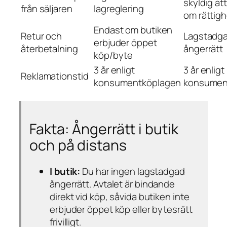
skyldig at
från säljaren
lagreglering
om rättigh
Endast om butiken
Retur och
Lagstadgad
erbjuder öppet
återbetalning
ångerrätt
köp/byte
3 år enligt
3 år enligt
Reklamationstid
konsumentköplagen
konsumen
Fakta: Ångerrätt i butik
och på distans
I butik:
Du har
ingen lagstadgad
ångerrätt
. Avtalet är bindande
direkt vid köp, såvida butiken inte
erbjuder öppet köp eller bytesrätt
frivilligt.