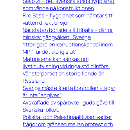
Saab 21 – det svenska stridsflygplanet
som vände på konstruktionen
Fire Boss – flygplanet som hämtar sitt
vatten direkt ur sjön
När staten började slå tillbaka – därför
minskar gängvåldet i Sverige
Ytterligare en korruptionskandal inom
MP. ”Tar det aldrig slut”
Matpriserna kan sänkas om
livstidutvisning vid ringa stöld införs.
Vänsterpartiet en större fiende än
Ryssland
Sverige måste återta kontrollen – lagar
är inte ”angiveri”
Avskaffade av spårbyte , guds gåva till
Svenska folket.
Polishat och Palestinaaktivism väcker
frågor om gränsen mellan protest och