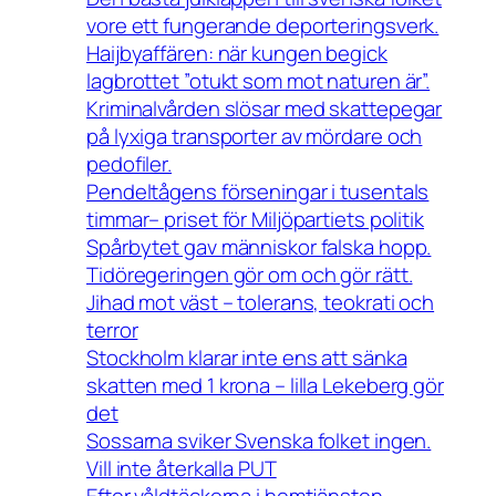
vore ett fungerande deporteringsverk.
Haijbyaffären: när kungen begick
lagbrottet ”otukt som mot naturen är”.
Kriminalvården slösar med skattepegar
på lyxiga transporter av mördare och
pedofiler.
Pendeltågens förseningar i tusentals
timmar– priset för Miljöpartiets politik
Spårbytet gav människor falska hopp.
Tidöregeringen gör om och gör rätt.
Jihad mot väst – tolerans, teokrati och
terror
Stockholm klarar inte ens att sänka
skatten med 1 krona – lilla Lekeberg gör
det
Sossarna sviker Svenska folket ingen.
Vill inte återkalla PUT
Efter våldtäckerna i hemtjänsten –