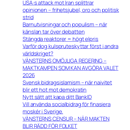
USA:s attack mot Iran splittrar
opinionen – frihetsjubel, oro och politisk
strid
Barnutvisningar och populism – när
känslan tar över debatten
Stängda reaktorer = högt elpris
Varför dog kulspruteskyttar först i andra
världskriget?
VÄNSTERNS OMÖJLIGA REGERING –
MAKTKAMPEN SOM KAN AVGÖRA VALET
2026
Svensk bidragsislamism – när naivitet
blir ett hot mot demokratin
Nytt sätt att kapa ditt BankID
Vill använda socialbidrag för finasiera
moskér i Sverige.
VÄNSTERNS CENSUR – NÄR MAKTEN
BLIR RÄDD FÖR FOLKET