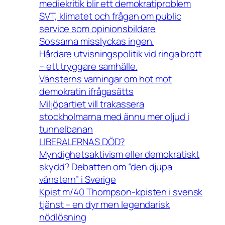
mediekritik blir ett demokratiproblem
SVT, klimatet och frågan om public
service som opinionsbildare
Sossarna misslyckas ingen.
Hårdare utvisningspolitik vid ringa brott
– ett tryggare samhälle.
Vänsterns varningar om hot mot
demokratin ifrågasätts
Miljöpartiet vill trakassera
stockholmarna med ännu mer oljud i
tunnelbanan
LIBERALERNAS DÖD?
Myndighetsaktivism eller demokratiskt
skydd? Debatten om “den djupa
vänstern” i Sverige
Kpist m/40 Thompson-kpisten i svensk
tjänst – en dyr men legendarisk
nödlösning