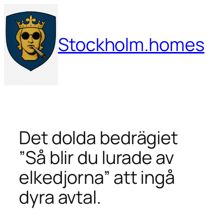
Hoppa
till
innehåll
Stockholm.homes
Det dolda bedrägiet
”Så blir du lurade av
elkedjorna” att ingå
dyra avtal.