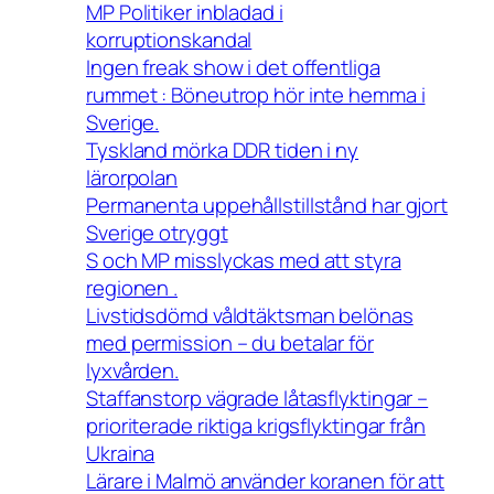
MP Politiker inbladad i
korruptionskandal
Ingen freak show i det offentliga
rummet : Böneutrop hör inte hemma i
Sverige.
Tyskland mörka DDR tiden i ny
lärorpolan
Permanenta uppehållstillstånd har gjort
Sverige otryggt
S och MP misslyckas med att styra
regionen .
Livstidsdömd våldtäktsman belönas
med permission – du betalar för
lyxvården.
Staffanstorp vägrade låtasflyktingar –
prioriterade riktiga krigsflyktingar från
Ukraina
Lärare i Malmö använder koranen för att