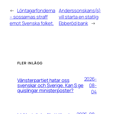
←
Löntagarfonderna
Anderssonskans(s)
– sossarnas straff
vill starta en statlig
emot Svenska folket.
Ebberöd bank
→
FLER INLÄGG
2026-
Vänsterpartiet hatar oss
08-
svenskar och Sverige. Kan S ge
quislingar ministerposter?
04