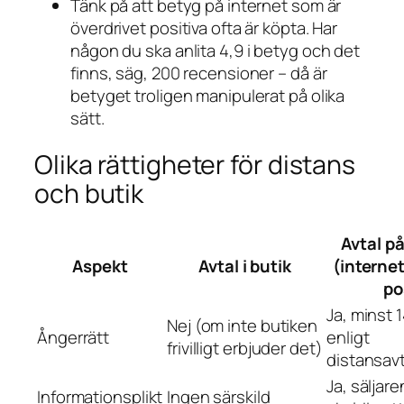
Tänk på att betyg på internet som är
överdrivet positiva ofta är köpta. Har
någon du ska anlita 4,9 i betyg och det
finns, säg, 200 recensioner – då är
betyget troligen manipulerat på olika
sätt.
Olika rättigheter för distans
och butik
Avtal p
Aspekt
Avtal i butik
(internet
po
Ja, minst 
Nej (om inte butiken
Ångerrätt
enligt
frivilligt erbjuder det)
distansav
Ja, säljare
Informationsplikt
Ingen särskild