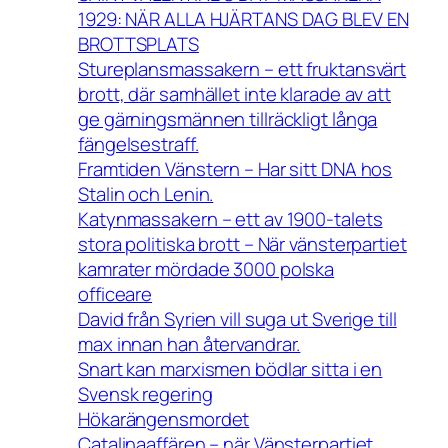
1929: NÄR ALLA HJÄRTANS DAG BLEV EN
BROTTSPLATS
Stureplansmassakern – ett fruktansvärt
brott, där samhället inte klarade av att
ge gärningsmännen tillräckligt långa
fängelsestraff.
Framtiden Vänstern – Har sitt DNA hos
Stalin och Lenin.
Katynmassakern – ett av 1900-talets
stora politiska brott – När vänsterpartiet
kamrater mördade 3000 polska
officeare
David från Syrien vill suga ut Sverige till
max innan han återvandrar.
Snart kan marxismen bödlar sitta i en
Svensk regering
Hökarängensmordet
Catalinaaffären – när Vänsterpartiet