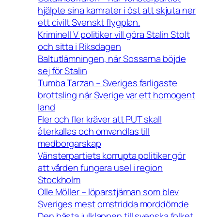
hjälpte sina kamrater i öst att skjuta ner
ett civilt Svenskt flygplan.
Kriminell V politiker vill göra Stalin Stolt
och sitta i Riksdagen
Baltutlämningen, när Sossarna böjde
sej för Stalin
Tumba Tarzan – Sveriges farligaste
brottsling när Sverige var ett homogent
land
Fler och fler kräver att PUT skall
återkallas och omvandlas till
medborgarskap
Vänsterpartiets korrupta politiker gör
att vården fungera usel i region
Stockholm
Olle Möller – löparstjärnan som blev
Sveriges mest omstridda morddömde
Den bästa julklappen till svenska folket