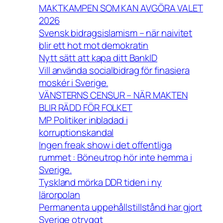
MAKTKAMPEN SOM KAN AVGÖRA VALET
2026
Svensk bidragsislamism – när naivitet
blir ett hot mot demokratin
Nytt sätt att kapa ditt BankID
Vill använda socialbidrag för finasiera
moskér i Sverige.
VÄNSTERNS CENSUR – NÄR MAKTEN
BLIR RÄDD FÖR FOLKET
MP Politiker inbladad i
korruptionskandal
Ingen freak show i det offentliga
rummet : Böneutrop hör inte hemma i
Sverige.
Tyskland mörka DDR tiden i ny
lärorpolan
Permanenta uppehållstillstånd har gjort
Sverige otryggt