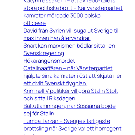
Katynmassakern – ett av 1900-talets
stora politiska brott – När vänsterpartiet
kamrater mördade 3000 polska
officeare
David från Syrien vill suga ut Sverige till
max innan han återvandrar.
Snart kan marxismen bödlar sitta i en
Svensk regering
Hökarängensmordet
Catalinaaffären – när Vänsterpartiet
hjälpte sina kamrater i öst att skjuta ner
ett civilt Svenskt flygplan.
Kriminell V politiker vill göra Stalin Stolt
och sitta i Riksdagen
Baltutlämningen, när Sossarna böjde
sej för Stalin
Tumba Tarzan – Sveriges farligaste
brottsling när Sverige var ett homogent