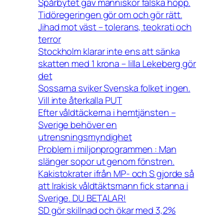
Spårbytet gav människor falska hopp.
Tidöregeringen gör om och gör rätt.
Jihad mot väst – tolerans, teokrati och
terror
Stockholm klarar inte ens att sänka
skatten med 1 krona – lilla Lekeberg gör
det
Sossarna sviker Svenska folket ingen.
Vill inte återkalla PUT
Efter våldtäckerna i hemtjänsten –
Sverige behöver en
utrensningsmyndighet
Problem i miljonprogrammen : Man
slänger sopor ut genom fönstren.
Kakistokrater ifrån MP- och S gjorde så
att Irakisk våldtäktsmann fick stanna i
Sverige. DU BETALAR!
SD gör skillnad och ökar med 3,2%