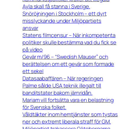
Ayla skall få stanna i Sverige.
Snöröjningen i Stockholm – ett dyrt
misslyckande under Miljöpartiets
ansvar
Statens filmcensur – När inkompetenta
politiker skulle bestämma vad du fick se
på video
Gevär m/96 – “Swedish Mauser” och
berättelsen om ett gevär som formade
ett sekel
Datasaabaffären – När regeringen
Palme sålde USA teknik illegalt till
banditstater bakom järnridån.
Mariam vill fortsätta vara en belastning
för Svenska folket.
Våldtäkter inom hemtjänster som tystas
ner och extremt liberala straff för GM.
Miljöpartiet trakassera Göteborgarna