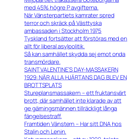
med 45% högre P avgifterna.
När Vänsterpartiets kamrater spred
terror och skräck på Västtyska
ambassaden i Stockholm 1975
Tyskland fortsätter att förstöras med en
allt för liberal asylpolitik.
Så kan samhället skydda sej emot onda
transmördare.
SAINT VALENTINE’S DAY-MASSAKERN
1929: NÄR ALLA HJÄRTANS DAG BLEV EN
BROTTSPLATS
Stureplansmassakern – ett fruktansvärt
brott, där samhället inte klarade av att
ge gärningsmännen tillräckligt långa
fängelsestraff.
Framtiden Vänstern – Har sitt DNA hos
Stalin och Lenin.