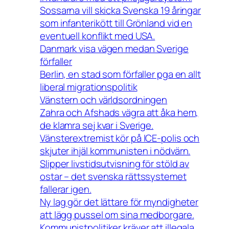
Sossarna vill skicka Svenska 19 åringar
som infanterikött till Grönland vid en
eventuell konflikt med USA.
Danmark visa vägen medan Sverige
förfaller
Berlin, en stad som förfaller pga en allt
liberal migrationspolitik
Vänstern och världsordningen
Zahra och Afshads vägra att åka hem,
de klamra sej kvar i Sverige.
Vänsterextremist kör på ICE-polis och
skjuter ihjäl kommunisten i nödvärn.
Slipper livstidsutvisning för stöld av
ostar – det svenska rättssystemet
fallerar igen.
Ny lag gör det lättare för myndigheter
att lägg pussel om sina medborgare.
Kommunistpolitiker kräver att illegala