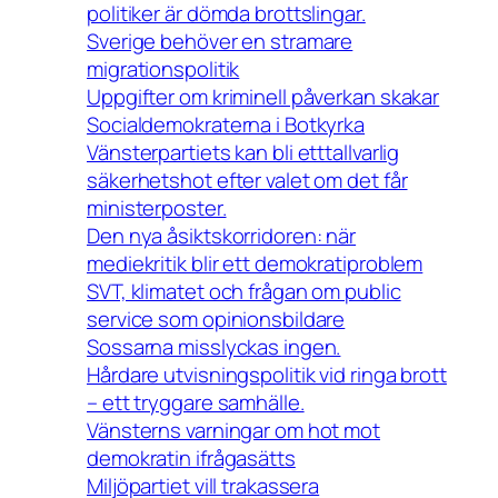
politiker är dömda brottslingar.
Sverige behöver en stramare
migrationspolitik
Uppgifter om kriminell påverkan skakar
Socialdemokraterna i Botkyrka
Vänsterpartiets kan bli etttallvarlig
säkerhetshot efter valet om det får
ministerposter.
Den nya åsiktskorridoren: när
mediekritik blir ett demokratiproblem
SVT, klimatet och frågan om public
service som opinionsbildare
Sossarna misslyckas ingen.
Hårdare utvisningspolitik vid ringa brott
– ett tryggare samhälle.
Vänsterns varningar om hot mot
demokratin ifrågasätts
Miljöpartiet vill trakassera