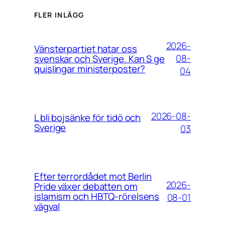
FLER INLÄGG
2026-
Vänsterpartiet hatar oss
08-
svenskar och Sverige. Kan S ge
quislingar ministerposter?
04
2026-08-
L bli bojsänke för tidö och
Sverige
03
Efter terrordådet mot Berlin
2026-
Pride växer debatten om
islamism och HBTQ-rörelsens
08-01
vägval