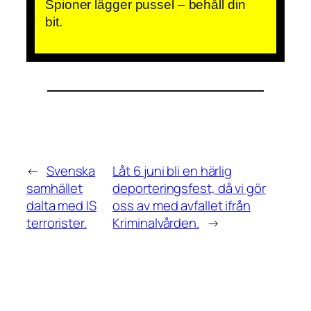
Spioner lägger pussel – behåll din
bit.
←
Svenska
Låt 6 juni bli en härlig
samhället
deporteringsfest, då vi gör
dalta med IS
oss av med avfallet ifrån
terrorister.
Kriminalvården.
→