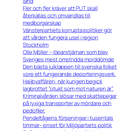
land
Fler och fler kräver att PUT skall
återkallas och omvandlas till
medborgarskap
Vänsterpartiets korrupta politiker gör
att vården fungera usel i region
Stockholm
Olle Möller – löparstjärnan som blev
Sveriges mest omstridda morddömde
Den bästa julklappen till svenska folket
vore ett fungerande deporteringsverk.
Haijbyaffären: när kungen begick
lagbrottet ”otukt som mot naturen är”.
Kriminalvården slösar med skattepegar
på lyxiga transporter av mördare och
pedofiler.
Pendeltågens förseningar i tusentals
timmar– priset för Miljöpartiets politik