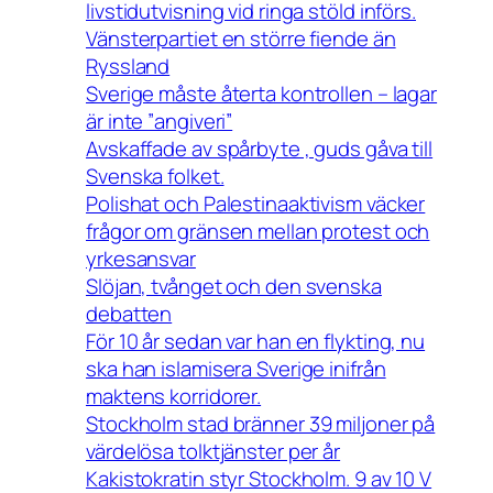
livstidutvisning vid ringa stöld införs.
Vänsterpartiet en större fiende än
Ryssland
Sverige måste återta kontrollen – lagar
är inte ”angiveri”
Avskaffade av spårbyte , guds gåva till
Svenska folket.
Polishat och Palestinaaktivism väcker
frågor om gränsen mellan protest och
yrkesansvar
Slöjan, tvånget och den svenska
debatten
För 10 år sedan var han en flykting, nu
ska han islamisera Sverige inifrån
maktens korridorer.
Stockholm stad bränner 39 miljoner på
värdelösa tolktjänster per år
Kakistokratin styr Stockholm. 9 av 10 V