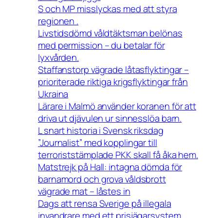
S och MP misslyckas med att styra
regionen .
Livstidsdömd våldtäktsman belönas
med permission – du betalar för
lyxvården.
Staffanstorp vägrade låtasflyktingar –
prioriterade riktiga krigsflyktingar från
Ukraina
Lärare i Malmö använder koranen för att
driva ut djävulen ur sinnesslöa barn.
L snart historia i Svensk riksdag
”Journalist” med kopplingar till
terroriststämplade PKK skall få åka hem.
Matstrejk på Hall: intagna dömda för
barnamord och grova våldsbrott
vägrade mat – låstes in
Dags att rensa Sverige på illegala
invandrare med ett prisjägarsystem.