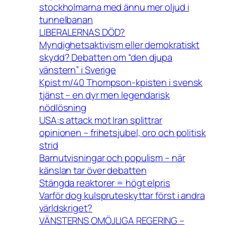
stockholmarna med ännu mer oljud i
tunnelbanan
LIBERALERNAS DÖD?
Myndighetsaktivism eller demokratiskt
skydd? Debatten om “den djupa
vänstern” i Sverige
Kpist m/40 Thompson-kpisten i svensk
tjänst – en dyr men legendarisk
nödlösning
USA:s attack mot Iran splittrar
opinionen – frihetsjubel, oro och politisk
strid
Barnutvisningar och populism – när
känslan tar över debatten
Stängda reaktorer = högt elpris
Varför dog kulspruteskyttar först i andra
världskriget?
VÄNSTERNS OMÖJLIGA REGERING –