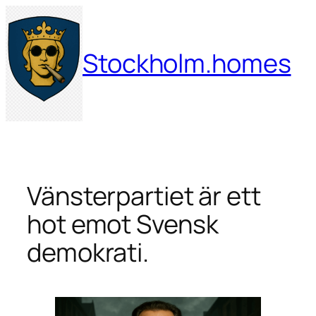
Hoppa
till
innehåll
Stockholm.homes
Vänsterpartiet är ett
hot emot Svensk
demokrati.