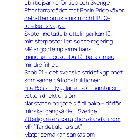
L bli bojsänke för tidö och Sverige
Efter terrordådet mot Berlin Pride växer
debatten om islamism och HBTQ-
rörelsens vägval
Systemhotade brottslingar kan få
ministerposter i en sosse regering.
MP är godtemplarmaffians
marionettdockor. Du får betala med
mindre frihet.
Saab 21 – det svenska stridsflygplanet
som vände på konstruktionen
Fire Boss – flygplanet som hämtar sitt
vatten direkt ur sjön
När staten började slå tillbaka – därför
minskar gängvåldet i Sverige
Ytterligare en korruptionskandal inom
MP. ”Tar det aldrig slut”
Matpriserna kan sänkas om