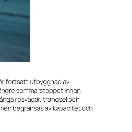
ör fortsatt utbyggnad av
a längre sommarstoppet innan
 långa resvägar, trängsel och
ven men begränsas av kapacitet och