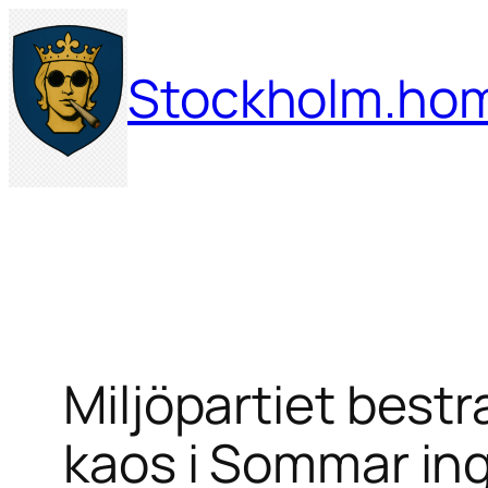
Hoppa
till
Stockholm.ho
innehåll
Miljöpartiet best
kaos i Sommar in