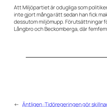
Att Miljöpartiet är odugliga som politik
inte gjort många rätt sedan han fick mak
dessutom miljömupp. Förutsättningar för a
Långbro och Beckomberga, där femfemmo
←
Äntligen :Tidöregeringen gör skilln