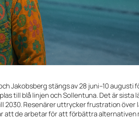
ch Jakobsberg stängs av 28 juni–10 augusti f
as till blå linjen och Sollentuna. Det är sist
ill 2030. Resenärer uttrycker frustration över
arar att de arbetar för att förbättra alternati