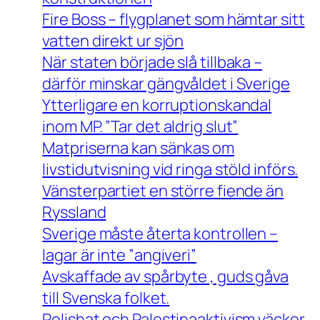
Fire Boss – flygplanet som hämtar sitt
vatten direkt ur sjön
När staten började slå tillbaka –
därför minskar gängvåldet i Sverige
Ytterligare en korruptionskandal
inom MP. ”Tar det aldrig slut”
Matpriserna kan sänkas om
livstidutvisning vid ringa stöld införs.
Vänsterpartiet en större fiende än
Ryssland
Sverige måste återta kontrollen –
lagar är inte ”angiveri”
Avskaffade av spårbyte , guds gåva
till Svenska folket.
Polishat och Palestinaaktivism väcker