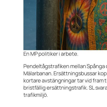
En MP politiker i arbete.
Pendeltågstrafiken mellan Spånga o
Mälarbanan. Ersättningsbussar koppl
kortare avstängningar tar vid fram t
bristfällig ersättningstrafik. SL sv
trafikmiljö.