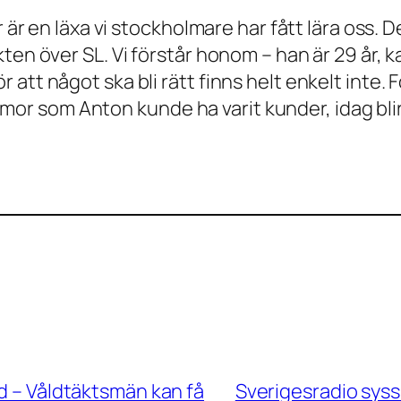
er är en läxa vi stockholmare har fått lära oss.
ten över SL. Vi förstår honom – han är 29 år, k
tt något ska bli rätt finns helt enkelt inte. F
r som Anton kunde ha varit kunder, idag blir
ad – Våldtäktsmän kan få
Sverigesradio sys