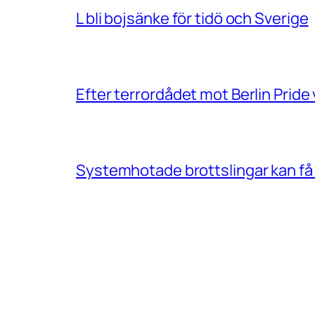
L bli bojsänke för tidö och Sverige
Efter terrordådet mot Berlin Prid
Systemhotade brottslingar kan få 