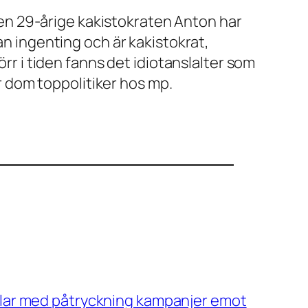
 Den 29-årige kakistokraten Anton har
an ingenting och är kakistokrat,
örr i tiden fanns det idiotanslalter som
 dom toppolitiker hos mp.
slar med påtryckning kampanjer emot