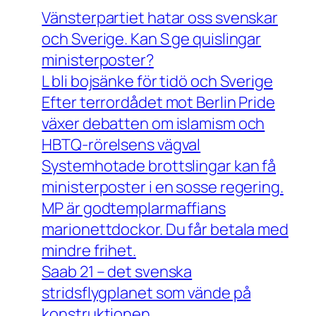
Vänsterpartiet hatar oss svenskar
och Sverige. Kan S ge quislingar
ministerposter?
L bli bojsänke för tidö och Sverige
Efter terrordådet mot Berlin Pride
växer debatten om islamism och
HBTQ-rörelsens vägval
Systemhotade brottslingar kan få
ministerposter i en sosse regering.
MP är godtemplarmaffians
marionettdockor. Du får betala med
mindre frihet.
Saab 21 – det svenska
stridsflygplanet som vände på
konstruktionen