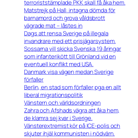
terroriststämplade PKK skall få åka hem.
Matstrejk på Hall: intagna dömda för
barnamord och grova våldsbrott
vägrade mat – låstes in
Dags att rensa Sverige på illegala
invandrare med ett prisjägarsystem.
Sossarna vill skicka Svenska 19 åringar
som infanterikött till Grönland vid en
eventuell konflikt med USA.
Danmark visa vägen medan Sverige
förfaller
Berlin, en stad som förfaller pga en allt
liberal migrationspolitik
Vänstern och världsordningen
Zahra och Afshads vägra att åka hem,
de klamra sej kvar i Sverige.
Vänsterextremist kör på ICE-polis och
skjuter ihjäl kommunisten i nödvärn.