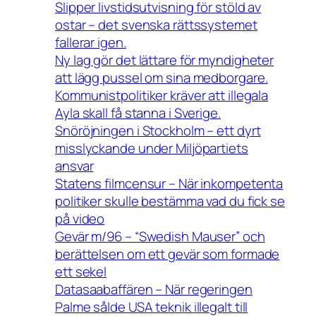
Slipper livstidsutvisning för stöld av
ostar – det svenska rättssystemet
fallerar igen.
Ny lag gör det lättare för myndigheter
att lägg pussel om sina medborgare.
Kommunistpolitiker kräver att illegala
Ayla skall få stanna i Sverige.
Snöröjningen i Stockholm – ett dyrt
misslyckande under Miljöpartiets
ansvar
Statens filmcensur – När inkompetenta
politiker skulle bestämma vad du fick se
på video
Gevär m/96 – “Swedish Mauser” och
berättelsen om ett gevär som formade
ett sekel
Datasaabaffären – När regeringen
Palme sålde USA teknik illegalt till