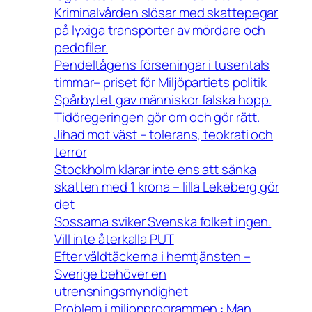
Kriminalvården slösar med skattepegar
på lyxiga transporter av mördare och
pedofiler.
Pendeltågens förseningar i tusentals
timmar– priset för Miljöpartiets politik
Spårbytet gav människor falska hopp.
Tidöregeringen gör om och gör rätt.
Jihad mot väst – tolerans, teokrati och
terror
Stockholm klarar inte ens att sänka
skatten med 1 krona – lilla Lekeberg gör
det
Sossarna sviker Svenska folket ingen.
Vill inte återkalla PUT
Efter våldtäckerna i hemtjänsten –
Sverige behöver en
utrensningsmyndighet
Problem i miljonprogrammen : Man