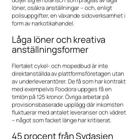
döljer sig en bransch som präglas av låga
löner, osäkra anställningar – och, enligt
polisuppgifter, en växande sido­verksamhet i
form av narkotikahandel.
Låga löner och kreativa
anställningsformer
Flertalet cykel- och mopedbud är inte
direktanställda av plattformsföretagen utan
av underleverantörer. De få som har kontrakt
med exempelvis Foodora uppges få en
timlön på 125 kronor. Övriga arbetar på
provisions­baserade upplägg där inkomsten
fluktuerar med antalet leveranser och vädret
– något som facket länge har kritiserat.
45 procent från Sydasien