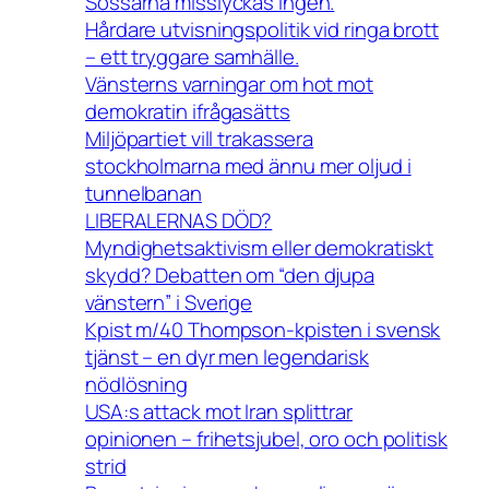
Sossarna misslyckas ingen.
Hårdare utvisningspolitik vid ringa brott
– ett tryggare samhälle.
Vänsterns varningar om hot mot
demokratin ifrågasätts
Miljöpartiet vill trakassera
stockholmarna med ännu mer oljud i
tunnelbanan
LIBERALERNAS DÖD?
Myndighetsaktivism eller demokratiskt
skydd? Debatten om “den djupa
vänstern” i Sverige
Kpist m/40 Thompson-kpisten i svensk
tjänst – en dyr men legendarisk
nödlösning
USA:s attack mot Iran splittrar
opinionen – frihetsjubel, oro och politisk
strid