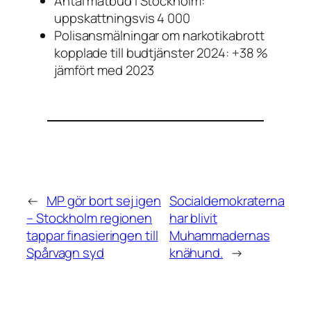
Antal matbud i Stockholm:
uppskattningsvis 4 000
Polisansmälningar om narkotikabrott
kopplade till budtjänster 2024:
+38 %
jämfört med 2023
←
MP gör bort sej igen
Socialdemokraterna
– Stockholm regionen
har blivit
tappar finasieringen till
Muhammadernas
Spårvagn syd
knähund.
→