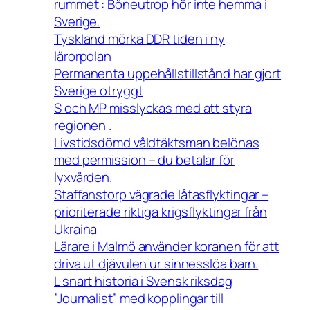
rummet : Böneutrop hör inte hemma i
Sverige.
Tyskland mörka DDR tiden i ny
lärorpolan
Permanenta uppehållstillstånd har gjort
Sverige otryggt
S och MP misslyckas med att styra
regionen .
Livstidsdömd våldtäktsman belönas
med permission – du betalar för
lyxvården.
Staffanstorp vägrade låtasflyktingar –
prioriterade riktiga krigsflyktingar från
Ukraina
Lärare i Malmö använder koranen för att
driva ut djävulen ur sinnesslöa barn.
L snart historia i Svensk riksdag
”Journalist” med kopplingar till