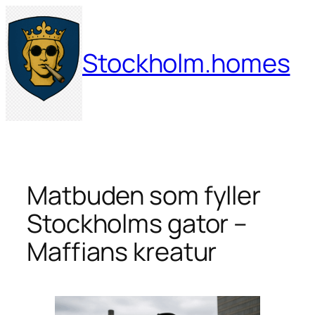
Hoppa
till
innehåll
Stockholm.homes
Matbuden som fyller
Stockholms gator –
Maffians kreatur