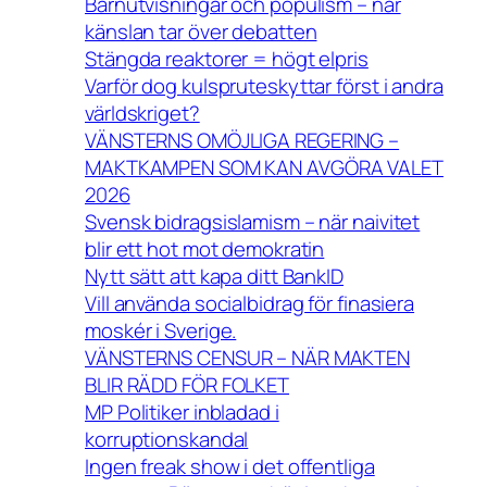
Barnutvisningar och populism – när
känslan tar över debatten
Stängda reaktorer = högt elpris
Varför dog kulspruteskyttar först i andra
världskriget?
VÄNSTERNS OMÖJLIGA REGERING –
MAKTKAMPEN SOM KAN AVGÖRA VALET
2026
Svensk bidragsislamism – när naivitet
blir ett hot mot demokratin
Nytt sätt att kapa ditt BankID
Vill använda socialbidrag för finasiera
moskér i Sverige.
VÄNSTERNS CENSUR – NÄR MAKTEN
BLIR RÄDD FÖR FOLKET
MP Politiker inbladad i
korruptionskandal
Ingen freak show i det offentliga