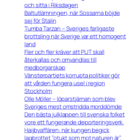
och sitta i Riksdagen
Baltutlämningen, när Sossarna böjde
sej för Stalin
Tumba Tarzan – Sveriges farligaste
brottsling när Sverige var ett homogent
land
Fler och fler kräver att PUT skall
återkallas och omvandlas till
medborgarskap
Vänsterpartiets korrupta politiker gör
att vården fungera usel i region
Stockholm
Olle Möller – löparstjärnan som blev
Sveriges mest omstridda morddömde
Den bästa julklappen till svenska folket
vore ett fungerande deporteringsverk.
Haijbyaffären: när kungen begick
lagbrottet ”otukt som mot naturen är”.