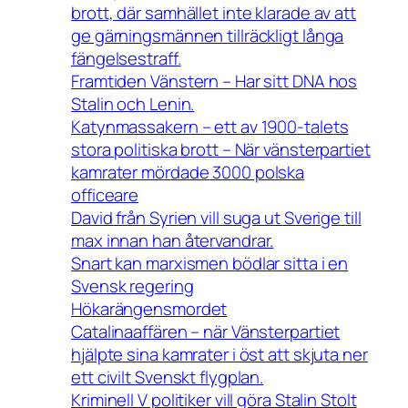
brott, där samhället inte klarade av att
ge gärningsmännen tillräckligt långa
fängelsestraff.
Framtiden Vänstern – Har sitt DNA hos
Stalin och Lenin.
Katynmassakern – ett av 1900-talets
stora politiska brott – När vänsterpartiet
kamrater mördade 3000 polska
officeare
David från Syrien vill suga ut Sverige till
max innan han återvandrar.
Snart kan marxismen bödlar sitta i en
Svensk regering
Hökarängensmordet
Catalinaaffären – när Vänsterpartiet
hjälpte sina kamrater i öst att skjuta ner
ett civilt Svenskt flygplan.
Kriminell V politiker vill göra Stalin Stolt