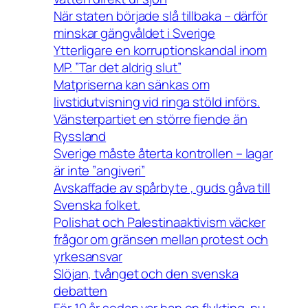
När staten började slå tillbaka – därför
minskar gängvåldet i Sverige
Ytterligare en korruptionskandal inom
MP. ”Tar det aldrig slut”
Matpriserna kan sänkas om
livstidutvisning vid ringa stöld införs.
Vänsterpartiet en större fiende än
Ryssland
Sverige måste återta kontrollen – lagar
är inte ”angiveri”
Avskaffade av spårbyte , guds gåva till
Svenska folket.
Polishat och Palestinaaktivism väcker
frågor om gränsen mellan protest och
yrkesansvar
Slöjan, tvånget och den svenska
debatten
För 10 år sedan var han en flykting, nu