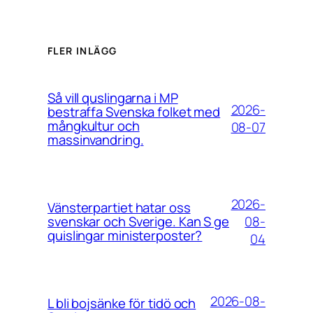
FLER INLÄGG
Så vill quslingarna i MP
2026-
bestraffa Svenska folket med
mångkultur och
08-07
massinvandring.
2026-
Vänsterpartiet hatar oss
08-
svenskar och Sverige. Kan S ge
quislingar ministerposter?
04
2026-08-
L bli bojsänke för tidö och