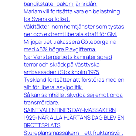
banditstater bakom järnridån.
Mariam vill fortsätta vara en belastning
för Svenska folket.
Våldtäkter inom hemtjänster som tystas
ner och extremt liberala straff för GM.
Miljöpartiet trakassera Göteborgarna
med 45% högre P avgifterna.
När Vänsterpartiets kamrater spred
terror och skräck på Västtyska
ambassaden i Stockholm 1975
Tyskland fortsätter att förstöras med en
allt för liberal asylpolitik.
Så kan samhället skydda sej emot onda
transmördare.
SAINT VALENTINE’S DAY-MASSAKERN
1929: NÄR ALLA HJÄRTANS DAG BLEV EN
BROTTSPLATS
Stureplansmassakern – ett fruktansvärt