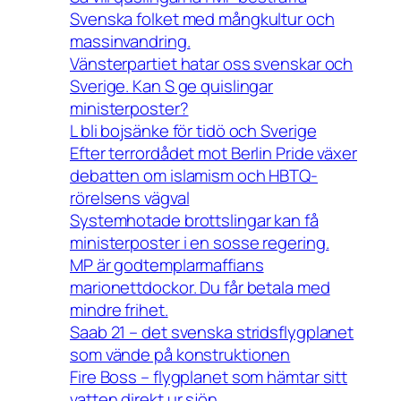
Svenska folket med mångkultur och
massinvandring.
Vänsterpartiet hatar oss svenskar och
Sverige. Kan S ge quislingar
ministerposter?
L bli bojsänke för tidö och Sverige
Efter terrordådet mot Berlin Pride växer
debatten om islamism och HBTQ-
rörelsens vägval
Systemhotade brottslingar kan få
ministerposter i en sosse regering.
MP är godtemplarmaffians
marionettdockor. Du får betala med
mindre frihet.
Saab 21 – det svenska stridsflygplanet
som vände på konstruktionen
Fire Boss – flygplanet som hämtar sitt
vatten direkt ur sjön