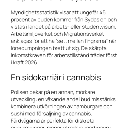
Myndighetsstatistik visar att ungefär 45
procent av buden kommer från Sydasien och
vistas i landet på arbets- eller studentvisum.
Arbetsmiljöverket och Migrationsverket
anklagas för att ha “sett mellan fingrarna” när
löne­dumpningen brett ut sig. De skärpta
inkomstkraven för arbetstillstånd träder först
i kraft 2026.
En sidokarriär i cannabis
Polisen pekar på en annan, mörkare
utveckling: en växande andel bud misstänks
kombinera utkörningen av hamburgare och
sushi med försäljning av cannabis.
Färdvägarna är perfekta för diskreta
överlämningar, menar utredare med insyn i