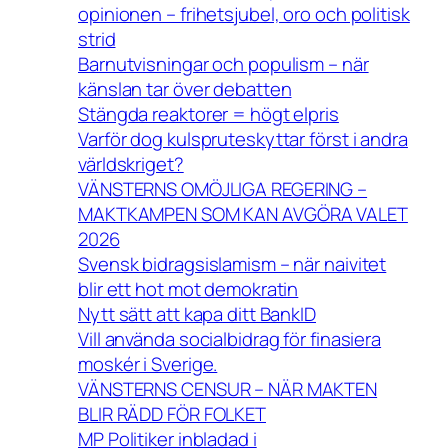
opinionen – frihetsjubel, oro och politisk
strid
Barnutvisningar och populism – när
känslan tar över debatten
Stängda reaktorer = högt elpris
Varför dog kulspruteskyttar först i andra
världskriget?
VÄNSTERNS OMÖJLIGA REGERING –
MAKTKAMPEN SOM KAN AVGÖRA VALET
2026
Svensk bidragsislamism – när naivitet
blir ett hot mot demokratin
Nytt sätt att kapa ditt BankID
Vill använda socialbidrag för finasiera
moskér i Sverige.
VÄNSTERNS CENSUR – NÄR MAKTEN
BLIR RÄDD FÖR FOLKET
MP Politiker inbladad i