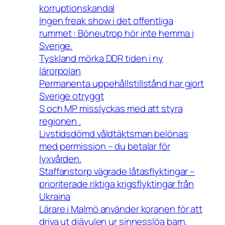
korruptionskandal
Ingen freak show i det offentliga
rummet : Böneutrop hör inte hemma i
Sverige.
Tyskland mörka DDR tiden i ny
lärorpolan
Permanenta uppehållstillstånd har gjort
Sverige otryggt
S och MP misslyckas med att styra
regionen .
Livstidsdömd våldtäktsman belönas
med permission – du betalar för
lyxvården.
Staffanstorp vägrade låtasflyktingar –
prioriterade riktiga krigsflyktingar från
Ukraina
Lärare i Malmö använder koranen för att
driva ut djävulen ur sinnesslöa barn.