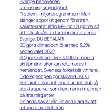
Sverige behöver en
utrensningsmyndighet
Problem i miljonprogrammen : Man
slänger sopor ut genom fönstren.
Kakistokrater ifrån MP- och S gjorde så
att Irakisk våldtäktsmann fick stanna i
Sverige. DU BETALAR!
SD gör skillnad och ökar med 3,2%
sedan valet 2022
SD gör skillnad. Över 3 000 kriminella
skräpmänniskor kan returneras till
hemlandet. Svenska folket blir vinnare.
Tidöregeringen gör skilland : Kris i
Schlaraffenlandet, snart är det slut på
stekta sparvar som kommer in i munnen
på lata mirganter
Finlands sak är vår. Finland klara av att
retunera avfallet ifrån