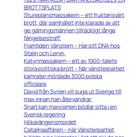
BROTTSPLATS
Stureplansmassakern – ett fruktansvärt
brott, där samhället inte klarade av att
ge gärningsmännen tillräckligt långa
fängelsestraff.
Framtiden Vänstern – Har sitt DNA hos
Stalin och Lenin.
Katynmassakern – ett av 1900-talets
stora politiska brott – När vänsterpartiet
kamrater mördade 3000 polska
officeare
David från Syrien vill suga ut Sverige till
max innan han återvandrar.
Snart kan marxismen bödlar sitta i en
Svensk regering
Hökarängensmordet
Catalinaaffären – när Vänsterpartiet