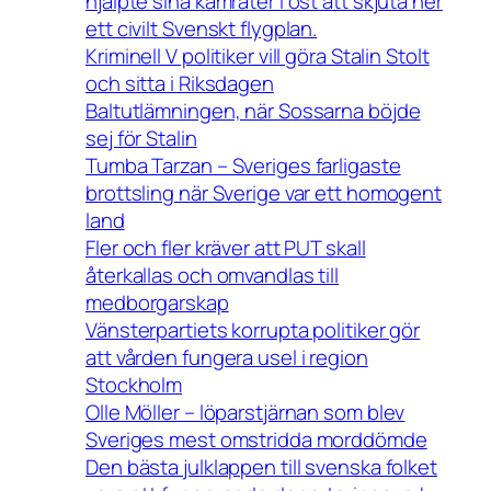
hjälpte sina kamrater i öst att skjuta ner
ett civilt Svenskt flygplan.
Kriminell V politiker vill göra Stalin Stolt
och sitta i Riksdagen
Baltutlämningen, när Sossarna böjde
sej för Stalin
Tumba Tarzan – Sveriges farligaste
brottsling när Sverige var ett homogent
land
Fler och fler kräver att PUT skall
återkallas och omvandlas till
medborgarskap
Vänsterpartiets korrupta politiker gör
att vården fungera usel i region
Stockholm
Olle Möller – löparstjärnan som blev
Sveriges mest omstridda morddömde
Den bästa julklappen till svenska folket