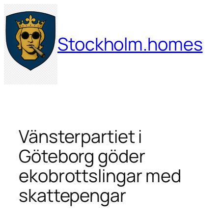
Hoppa
till
innehåll
Stockholm.homes
Vänsterpartiet i
Göteborg göder
ekobrottslingar med
skattepengar