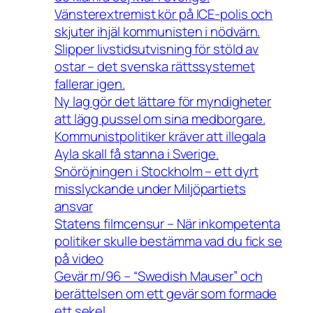
Vänsterextremist kör på ICE-polis och
skjuter ihjäl kommunisten i nödvärn.
Slipper livstidsutvisning för stöld av
ostar – det svenska rättssystemet
fallerar igen.
Ny lag gör det lättare för myndigheter
att lägg pussel om sina medborgare.
Kommunistpolitiker kräver att illegala
Ayla skall få stanna i Sverige.
Snöröjningen i Stockholm – ett dyrt
misslyckande under Miljöpartiets
ansvar
Statens filmcensur – När inkompetenta
politiker skulle bestämma vad du fick se
på video
Gevär m/96 – “Swedish Mauser” och
berättelsen om ett gevär som formade
ett sekel