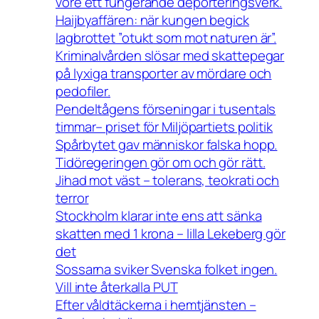
vore ett fungerande deporteringsverk.
Haijbyaffären: när kungen begick
lagbrottet ”otukt som mot naturen är”.
Kriminalvården slösar med skattepegar
på lyxiga transporter av mördare och
pedofiler.
Pendeltågens förseningar i tusentals
timmar– priset för Miljöpartiets politik
Spårbytet gav människor falska hopp.
Tidöregeringen gör om och gör rätt.
Jihad mot väst – tolerans, teokrati och
terror
Stockholm klarar inte ens att sänka
skatten med 1 krona – lilla Lekeberg gör
det
Sossarna sviker Svenska folket ingen.
Vill inte återkalla PUT
Efter våldtäckerna i hemtjänsten –