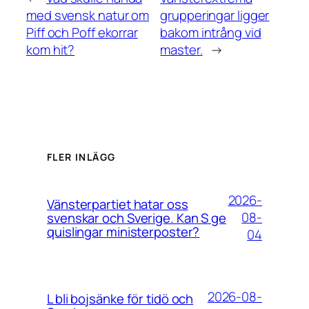
med svensk natur om
grupperingar ligger
Piff och Poff ekorrar
bakom intrång vid
kom hit?
master.
→
FLER INLÄGG
2026-
Vänsterpartiet hatar oss
08-
svenskar och Sverige. Kan S ge
quislingar ministerposter?
04
2026-08-
L bli bojsänke för tidö och