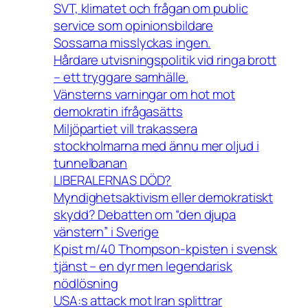
SVT, klimatet och frågan om public
service som opinionsbildare
Sossarna misslyckas ingen.
Hårdare utvisningspolitik vid ringa brott
– ett tryggare samhälle.
Vänsterns varningar om hot mot
demokratin ifrågasätts
Miljöpartiet vill trakassera
stockholmarna med ännu mer oljud i
tunnelbanan
LIBERALERNAS DÖD?
Myndighetsaktivism eller demokratiskt
skydd? Debatten om “den djupa
vänstern” i Sverige
Kpist m/40 Thompson-kpisten i svensk
tjänst – en dyr men legendarisk
nödlösning
USA:s attack mot Iran splittrar