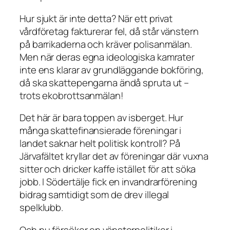
Hur sjukt är inte detta? När ett privat
vårdföretag fakturerar fel, då står vänstern
på barrikaderna och kräver polisanmälan.
Men när deras egna ideologiska kamrater
inte ens klarar av grundläggande bokföring,
då ska skattepengarna ändå spruta ut –
trots ekobrottsanmälan!
Det här är bara toppen av isberget. Hur
många skattefinansierade föreningar i
landet saknar helt politisk kontroll? På
Järvafältet kryllar det av föreningar där vuxna
sitter och dricker kaffe istället för att söka
jobb. I Södertälje fick en invandrarförening
bidrag samtidigt som de drev illegal
spelklubb.
Och nu försöker en vänsterpolitiker i