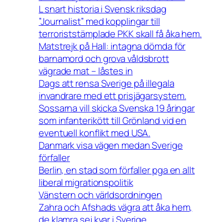
L snart historia i Svensk riksdag
”Journalist” med kopplingar till
terroriststämplade PKK skall få åka hem.
Matstrejk på Hall: intagna dömda för
barnamord och grova våldsbrott
vägrade mat – låstes in
Dags att rensa Sverige på illegala
invandrare med ett prisjägarsystem.
Sossarna vill skicka Svenska 19 åringar
som infanterikött till Grönland vid en
eventuell konflikt med USA.
Danmark visa vägen medan Sverige
förfaller
Berlin, en stad som förfaller pga en allt
liberal migrationspolitik
Vänstern och världsordningen
Zahra och Afshads vägra att åka hem,
de klamra sej kvar i Sverige.