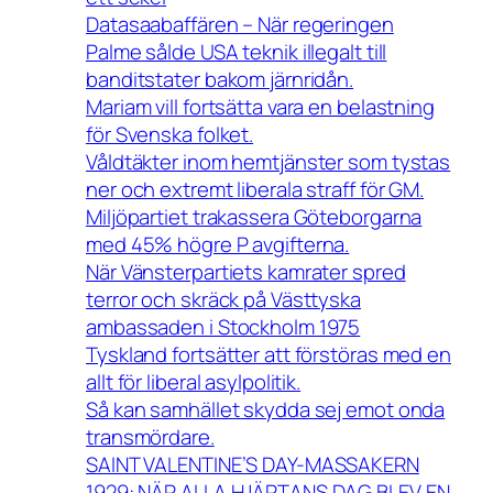
Datasaabaffären – När regeringen
Palme sålde USA teknik illegalt till
banditstater bakom järnridån.
Mariam vill fortsätta vara en belastning
för Svenska folket.
Våldtäkter inom hemtjänster som tystas
ner och extremt liberala straff för GM.
Miljöpartiet trakassera Göteborgarna
med 45% högre P avgifterna.
När Vänsterpartiets kamrater spred
terror och skräck på Västtyska
ambassaden i Stockholm 1975
Tyskland fortsätter att förstöras med en
allt för liberal asylpolitik.
Så kan samhället skydda sej emot onda
transmördare.
SAINT VALENTINE’S DAY-MASSAKERN
1929: NÄR ALLA HJÄRTANS DAG BLEV EN