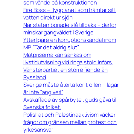
som vände på konstruktionen
Fire Boss – flygplanet som hämtar sitt
vatten direkt ur sjön
När staten började slå tillbaka – därför
minskar gängvåldet i Sverige
Ytterligare en korruptionskandal inom
MP. ”Tar det aldrig slut”
Matpriserna kan sänkas om
livstidutvisning vid ringa stöld införs.
Vänsterpartiet en större fiende än
Ryssland
Sverige måste återta kontrollen – lagar
är inte ”angiveri”
Avskaffade av spårbyte , guds gåva till
Svenska folket.
Polishat och Palestinaaktivism väcker
frågor om gränsen mellan protest och
yrkesansvar