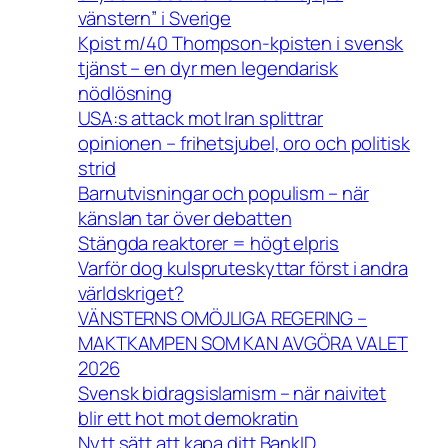
vänstern” i Sverige
Kpist m/40 Thompson-kpisten i svensk
tjänst – en dyr men legendarisk
nödlösning
USA:s attack mot Iran splittrar
opinionen – frihetsjubel, oro och politisk
strid
Barnutvisningar och populism – när
känslan tar över debatten
Stängda reaktorer = högt elpris
Varför dog kulspruteskyttar först i andra
världskriget?
VÄNSTERNS OMÖJLIGA REGERING –
MAKTKAMPEN SOM KAN AVGÖRA VALET
2026
Svensk bidragsislamism – när naivitet
blir ett hot mot demokratin
Nytt sätt att kapa ditt BankID