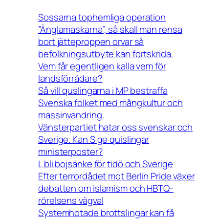
Sossarna tophemliga operation
”Änglamaskarna”, så skall man rensa
bort jätteproppen orvar så
befolkningsutbyte kan fortskrida.
Vem får egentligen kalla vem för
landsförrädare?
Så vill quslingarna i MP bestraffa
Svenska folket med mångkultur och
massinvandring.
Vänsterpartiet hatar oss svenskar och
Sverige. Kan S ge quislingar
ministerposter?
L bli bojsänke för tidö och Sverige
Efter terrordådet mot Berlin Pride växer
debatten om islamism och HBTQ-
rörelsens vägval
Systemhotade brottslingar kan få