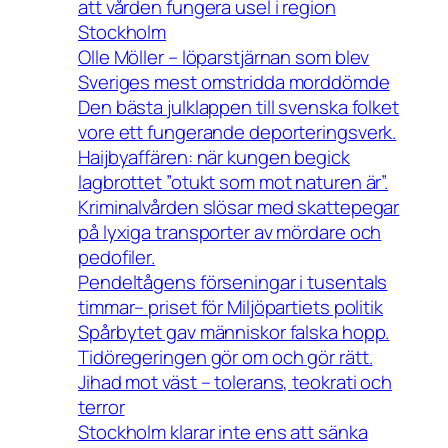
att vården fungera usel i region
Stockholm
Olle Möller – löparstjärnan som blev
Sveriges mest omstridda morddömde
Den bästa julklappen till svenska folket
vore ett fungerande deporteringsverk.
Haijbyaffären: när kungen begick
lagbrottet ”otukt som mot naturen är”.
Kriminalvården slösar med skattepegar
på lyxiga transporter av mördare och
pedofiler.
Pendeltågens förseningar i tusentals
timmar– priset för Miljöpartiets politik
Spårbytet gav människor falska hopp.
Tidöregeringen gör om och gör rätt.
Jihad mot väst – tolerans, teokrati och
terror
Stockholm klarar inte ens att sänka