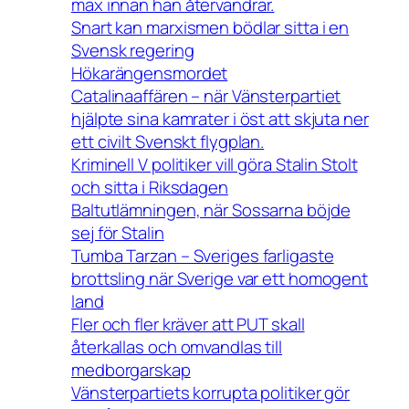
max innan han återvandrar.
Snart kan marxismen bödlar sitta i en
Svensk regering
Hökarängensmordet
Catalinaaffären – när Vänsterpartiet
hjälpte sina kamrater i öst att skjuta ner
ett civilt Svenskt flygplan.
Kriminell V politiker vill göra Stalin Stolt
och sitta i Riksdagen
Baltutlämningen, när Sossarna böjde
sej för Stalin
Tumba Tarzan – Sveriges farligaste
brottsling när Sverige var ett homogent
land
Fler och fler kräver att PUT skall
återkallas och omvandlas till
medborgarskap
Vänsterpartiets korrupta politiker gör