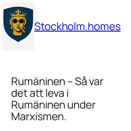
Hoppa
till
innehåll
Stockholm.homes
Rumäninen – Så var
det att leva i
Rumäninen under
Marxismen.