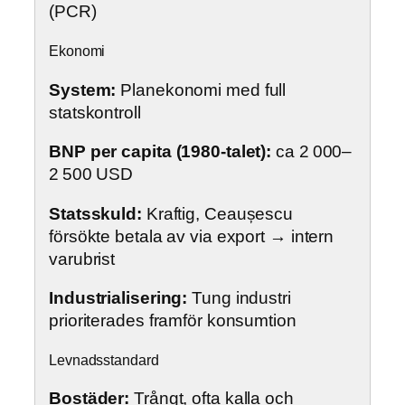
(PCR)
Ekonomi
System:
Planekonomi med full
statskontroll
BNP per capita (1980-talet):
ca 2 000–
2 500 USD
Statsskuld:
Kraftig, Ceaușescu
försökte betala av via export → intern
varubrist
Industrialisering:
Tung industri
prioriterades framför konsumtion
Levnadsstandard
Bostäder:
Trångt, ofta kalla och