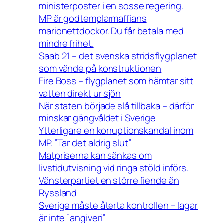
ministerposter i en sosse regering.
MP är godtemplarmaffians
marionettdockor. Du får betala med
mindre frihet.
Saab 21 – det svenska stridsflygplanet
som vände på konstruktionen
Fire Boss – flygplanet som hämtar sitt
vatten direkt ur sjön
När staten började slå tillbaka – därför
minskar gängvåldet i Sverige
Ytterligare en korruptionskandal inom
MP. ”Tar det aldrig slut”
Matpriserna kan sänkas om
livstidutvisning vid ringa stöld införs.
Vänsterpartiet en större fiende än
Ryssland
Sverige måste återta kontrollen – lagar
är inte ”angiveri”