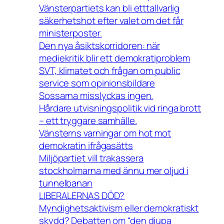
Vänsterpartiets kan bli etttallvarlig
säkerhetshot efter valet om det får
ministerposter.
Den nya åsiktskorridoren: när
mediekritik blir ett demokratiproblem
SVT, klimatet och frågan om public
service som opinionsbildare
Sossarna misslyckas ingen.
Hårdare utvisningspolitik vid ringa brott
– ett tryggare samhälle.
Vänsterns varningar om hot mot
demokratin ifrågasätts
Miljöpartiet vill trakassera
stockholmarna med ännu mer oljud i
tunnelbanan
LIBERALERNAS DÖD?
Myndighetsaktivism eller demokratiskt
skydd? Debatten om “den djupa