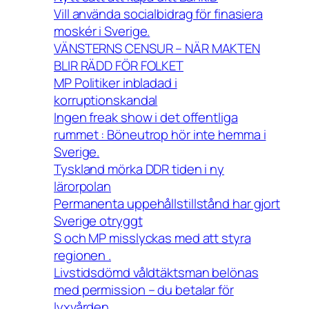
Vill använda socialbidrag för finasiera
moskér i Sverige.
VÄNSTERNS CENSUR – NÄR MAKTEN
BLIR RÄDD FÖR FOLKET
MP Politiker inbladad i
korruptionskandal
Ingen freak show i det offentliga
rummet : Böneutrop hör inte hemma i
Sverige.
Tyskland mörka DDR tiden i ny
lärorpolan
Permanenta uppehållstillstånd har gjort
Sverige otryggt
S och MP misslyckas med att styra
regionen .
Livstidsdömd våldtäktsman belönas
med permission – du betalar för
lyxvården.