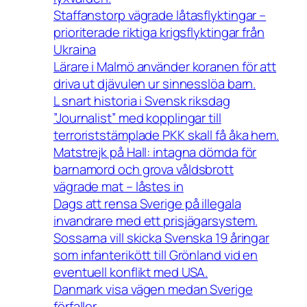
Staffanstorp vägrade låtasflyktingar –
prioriterade riktiga krigsflyktingar från
Ukraina
Lärare i Malmö använder koranen för att
driva ut djävulen ur sinnesslöa barn.
L snart historia i Svensk riksdag
”Journalist” med kopplingar till
terroriststämplade PKK skall få åka hem.
Matstrejk på Hall: intagna dömda för
barnamord och grova våldsbrott
vägrade mat – låstes in
Dags att rensa Sverige på illegala
invandrare med ett prisjägarsystem.
Sossarna vill skicka Svenska 19 åringar
som infanterikött till Grönland vid en
eventuell konflikt med USA.
Danmark visa vägen medan Sverige
förfaller