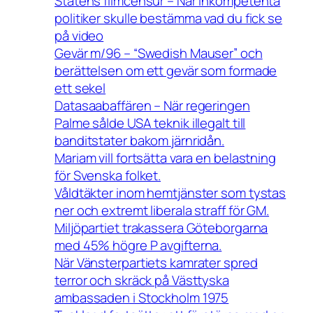
Statens filmcensur – När inkompetenta
politiker skulle bestämma vad du fick se
på video
Gevär m/96 – “Swedish Mauser” och
berättelsen om ett gevär som formade
ett sekel
Datasaabaffären – När regeringen
Palme sålde USA teknik illegalt till
banditstater bakom järnridån.
Mariam vill fortsätta vara en belastning
för Svenska folket.
Våldtäkter inom hemtjänster som tystas
ner och extremt liberala straff för GM.
Miljöpartiet trakassera Göteborgarna
med 45% högre P avgifterna.
När Vänsterpartiets kamrater spred
terror och skräck på Västtyska
ambassaden i Stockholm 1975