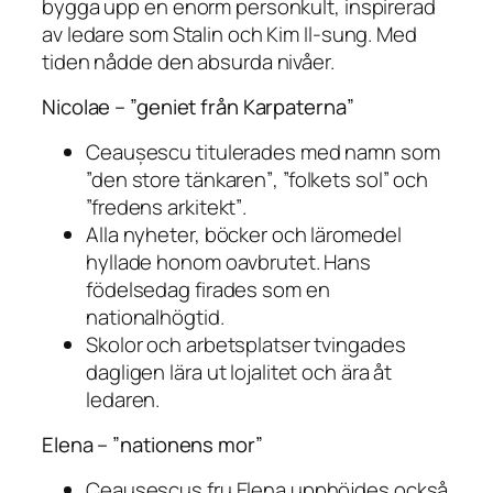
bygga upp en enorm personkult, inspirerad
av ledare som Stalin och Kim Il-sung. Med
tiden nådde den absurda nivåer.
Nicolae – ”geniet från Karpaterna”
Ceaușescu titulerades med namn som
”den store tänkaren”
,
”folkets sol”
och
”fredens arkitekt”
.
Alla nyheter, böcker och läromedel
hyllade honom oavbrutet. Hans
födelsedag firades som en
nationalhögtid.
Skolor och arbetsplatser tvingades
dagligen lära ut lojalitet och ära åt
ledaren.
Elena – ”nationens mor”
Ceaușescus fru Elena upphöjdes också