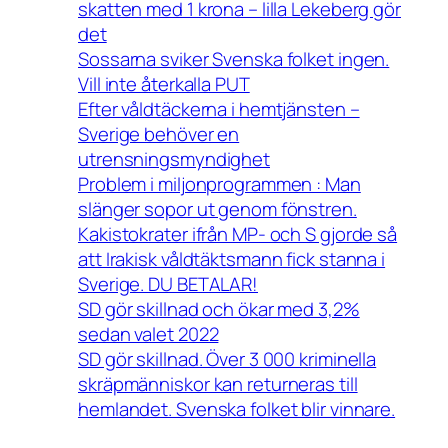
skatten med 1 krona – lilla Lekeberg gör
det
Sossarna sviker Svenska folket ingen.
Vill inte återkalla PUT
Efter våldtäckerna i hemtjänsten –
Sverige behöver en
utrensningsmyndighet
Problem i miljonprogrammen : Man
slänger sopor ut genom fönstren.
Kakistokrater ifrån MP- och S gjorde så
att Irakisk våldtäktsmann fick stanna i
Sverige. DU BETALAR!
SD gör skillnad och ökar med 3,2%
sedan valet 2022
SD gör skillnad. Över 3 000 kriminella
skräpmänniskor kan returneras till
hemlandet. Svenska folket blir vinnare.