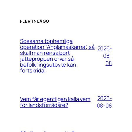
FLER INLÄGG
Sossarna tophemliga
operation ”Änglamaskarna”, så
2026-
skall man rensa bort
08-
jätteproppen orvar så
08
befolkningsutbyte kan
fortskrida.
2026-
Vem får egentligen kalla vem
för landsförrädare?
08-08