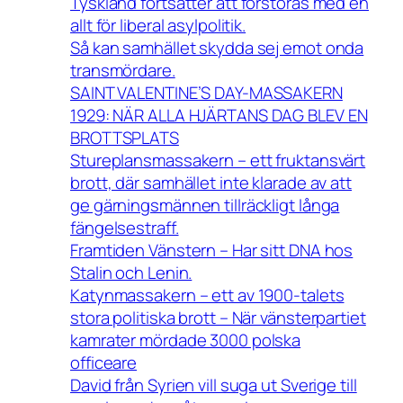
Tyskland fortsätter att förstöras med en
allt för liberal asylpolitik.
Så kan samhället skydda sej emot onda
transmördare.
SAINT VALENTINE’S DAY-MASSAKERN
1929: NÄR ALLA HJÄRTANS DAG BLEV EN
BROTTSPLATS
Stureplansmassakern – ett fruktansvärt
brott, där samhället inte klarade av att
ge gärningsmännen tillräckligt långa
fängelsestraff.
Framtiden Vänstern – Har sitt DNA hos
Stalin och Lenin.
Katynmassakern – ett av 1900-talets
stora politiska brott – När vänsterpartiet
kamrater mördade 3000 polska
officeare
David från Syrien vill suga ut Sverige till