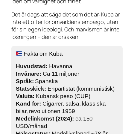
idén om värdighet och frihet.
Det är dags att säga det som det är: Kuba är
inte ett offer för omvärldens embargo, utan
för sin egen ideologi. Och marxismen är inte
lösningen – den är orsaken.
Fakta om Kuba
Huvudstad:
Havanna
Invånare:
Ca 11 miljoner
Språk:
Spanska
Statsskick:
Enpartistat (kommunistisk)
Valuta:
Kubansk peso (CUP)
Känd för:
Cigarrer, salsa, klassiska
bilar, revolutionen 1959
Medelinkomst (2024):
ca 150
USD/månad
Hälsostatus:
Medellivslängd ~78 år,