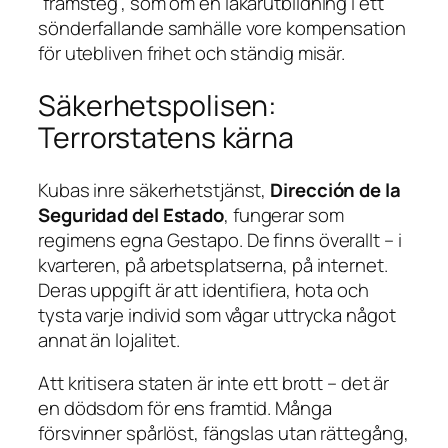
”framsteg”, som om en läkarutbildning i ett
sönderfallande samhälle vore kompensation
för utebliven frihet och ständig misär.
Säkerhetspolisen:
Terrorstatens kärna
Kubas inre säkerhetstjänst,
Dirección de la
Seguridad del Estado
, fungerar som
regimens egna Gestapo. De finns överallt – i
kvarteren, på arbetsplatserna, på internet.
Deras uppgift är att identifiera, hota och
tysta varje individ som vågar uttrycka något
annat än lojalitet.
Att kritisera staten är inte ett brott – det är
en dödsdom för ens framtid. Många
försvinner spårlöst, fängslas utan rättegång,