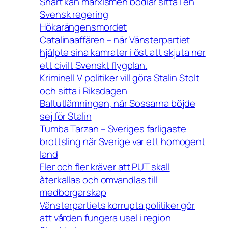
Snart kan marxismen bödlar sitta i en
Svensk regering
Hökarängensmordet
Catalinaaffären – när Vänsterpartiet
hjälpte sina kamrater i öst att skjuta ner
ett civilt Svenskt flygplan.
Kriminell V politiker vill göra Stalin Stolt
och sitta i Riksdagen
Baltutlämningen, när Sossarna böjde
sej för Stalin
Tumba Tarzan – Sveriges farligaste
brottsling när Sverige var ett homogent
land
Fler och fler kräver att PUT skall
återkallas och omvandlas till
medborgarskap
Vänsterpartiets korrupta politiker gör
att vården fungera usel i region