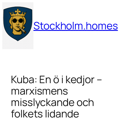
Hoppa
till
innehåll
Stockholm.homes
Kuba: En ö i kedjor –
marxismens
misslyckande och
folkets lidande