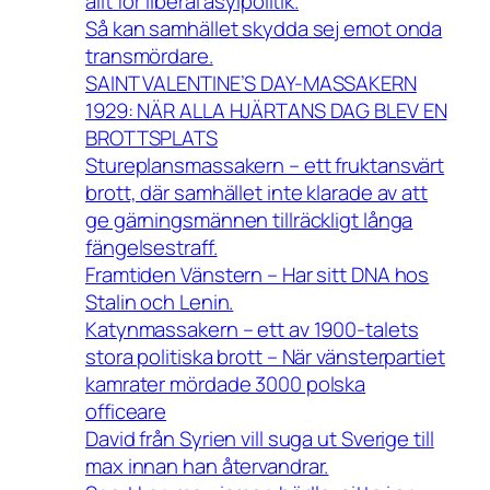
allt för liberal asylpolitik.
Så kan samhället skydda sej emot onda
transmördare.
SAINT VALENTINE’S DAY-MASSAKERN
1929: NÄR ALLA HJÄRTANS DAG BLEV EN
BROTTSPLATS
Stureplansmassakern – ett fruktansvärt
brott, där samhället inte klarade av att
ge gärningsmännen tillräckligt långa
fängelsestraff.
Framtiden Vänstern – Har sitt DNA hos
Stalin och Lenin.
Katynmassakern – ett av 1900-talets
stora politiska brott – När vänsterpartiet
kamrater mördade 3000 polska
officeare
David från Syrien vill suga ut Sverige till
max innan han återvandrar.