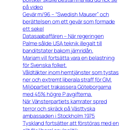
på video
Gevär m/96 – “Swedish Mauser” och
berättelsen om ett gevär som formade
ett sekel
Datasaabaffären – När regeringen
Palme sålde USA teknik illegalt till
banditstater bakom järnridån.
Mariam vill fortsätta vara en belastning
för Svenska folket.
Våldtäkter inom hemtjänster som tystas
ner och extremt liberala straff för GM.
Miljöpartiet trakassera Göteborgarna
med 45% högre P avgifterna.
När Vänsterpartiets kamrater spred
terror och skräck på Västtyska
ambassaden i Stockholm 1975
Tyskland fortsätter att förstöras med en