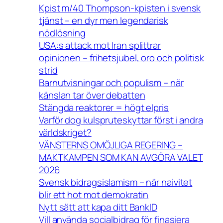
Kpist m/40 Thompson-kpisten i svensk
tjänst – en dyr men legendarisk
nödlösning
USA:s attack mot Iran splittrar
opinionen – frihetsjubel, oro och politisk
strid
Barnutvisningar och populism – när
känslan tar över debatten
Stängda reaktorer = högt elpris
Varför dog kulspruteskyttar först i andra
världskriget?
VÄNSTERNS OMÖJLIGA REGERING –
MAKTKAMPEN SOM KAN AVGÖRA VALET
2026
Svensk bidragsislamism – när naivitet
blir ett hot mot demokratin
Nytt sätt att kapa ditt BankID
Vill använda socialbidrag för finasiera