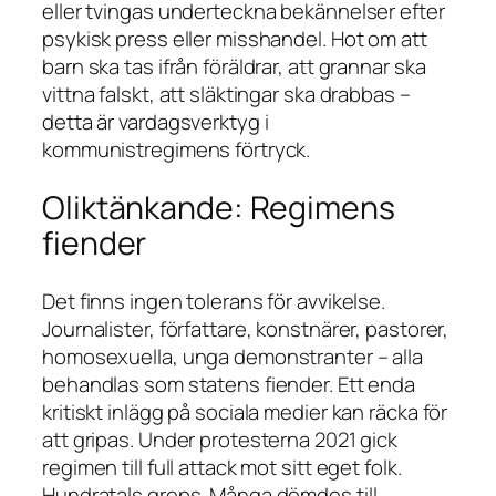
eller tvingas underteckna bekännelser efter
psykisk press eller misshandel. Hot om att
barn ska tas ifrån föräldrar, att grannar ska
vittna falskt, att släktingar ska drabbas –
detta är vardagsverktyg i
kommunistregimens förtryck.
Oliktänkande: Regimens
fiender
Det finns ingen tolerans för avvikelse.
Journalister, författare, konstnärer, pastorer,
homosexuella, unga demonstranter – alla
behandlas som statens fiender. Ett enda
kritiskt inlägg på sociala medier kan räcka för
att gripas. Under protesterna 2021 gick
regimen till full attack mot sitt eget folk.
Hundratals greps. Många dömdes till