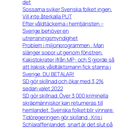
det
Sossarna sviker Svenska folket ingen.
Vill inte återkalla PUT
Efter våldtäckerna i hemtjänsten –
Sverige behöver en
utrensningsmyndighet
Problem i miljonprogrammen : Man
slänger sopor ut genom fönstren.
Kakistokrater ifrån MP- och S gjorde så
att Irakisk våldtäktsmann fick stanna i
Sverige. DU BETALAR!
SD gör skillnad och ökar med 3,2%
sedan valet 2022
SD gör skillnad. Över 3 000 kriminella
skräpmänniskor kan returneras till
hemlandet. Svenska folket blir vinnare.
Tidöregeringen gör skilland : Kris i
Schlaraffenlandet, snart är det slut på