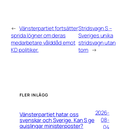
←
Vänsterpartiet fortsätter
Stridsvagn S –
sprida lögner om deras
Sveriges unika
medarbetare vålddåd emot
stridsvagn utan
KD politiker.
torn
→
FLER INLÄGG
2026-
Vänsterpartiet hatar oss
08-
svenskar och Sverige. Kan S ge
quislingar ministerposter?
04