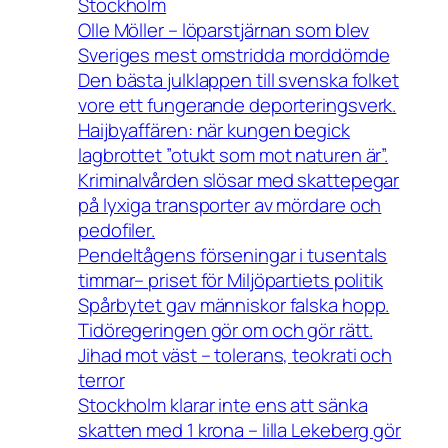
Stockholm
Olle Möller – löparstjärnan som blev
Sveriges mest omstridda morddömde
Den bästa julklappen till svenska folket
vore ett fungerande deporteringsverk.
Haijbyaffären: när kungen begick
lagbrottet ”otukt som mot naturen är”.
Kriminalvården slösar med skattepegar
på lyxiga transporter av mördare och
pedofiler.
Pendeltågens förseningar i tusentals
timmar– priset för Miljöpartiets politik
Spårbytet gav människor falska hopp.
Tidöregeringen gör om och gör rätt.
Jihad mot väst – tolerans, teokrati och
terror
Stockholm klarar inte ens att sänka
skatten med 1 krona – lilla Lekeberg gör