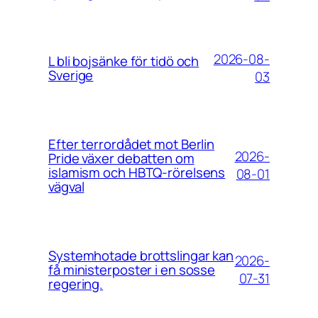
2026-08-
L bli bojsänke för tidö och
Sverige
03
Efter terrordådet mot Berlin
2026-
Pride växer debatten om
islamism och HBTQ-rörelsens
08-01
vägval
Systemhotade brottslingar kan
2026-
få ministerposter i en sosse
07-31
regering.