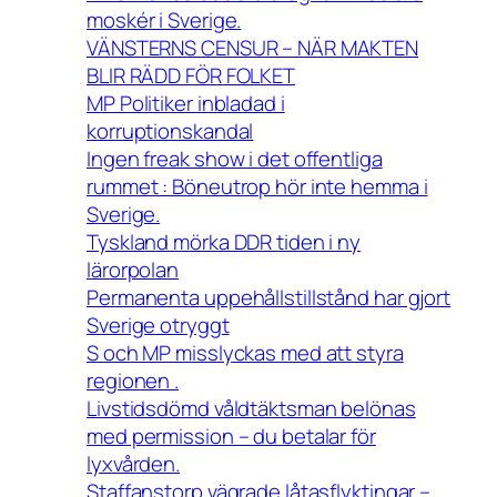
moskér i Sverige.
VÄNSTERNS CENSUR – NÄR MAKTEN
BLIR RÄDD FÖR FOLKET
MP Politiker inbladad i
korruptionskandal
Ingen freak show i det offentliga
rummet : Böneutrop hör inte hemma i
Sverige.
Tyskland mörka DDR tiden i ny
lärorpolan
Permanenta uppehållstillstånd har gjort
Sverige otryggt
S och MP misslyckas med att styra
regionen .
Livstidsdömd våldtäktsman belönas
med permission – du betalar för
lyxvården.
Staffanstorp vägrade låtasflyktingar –