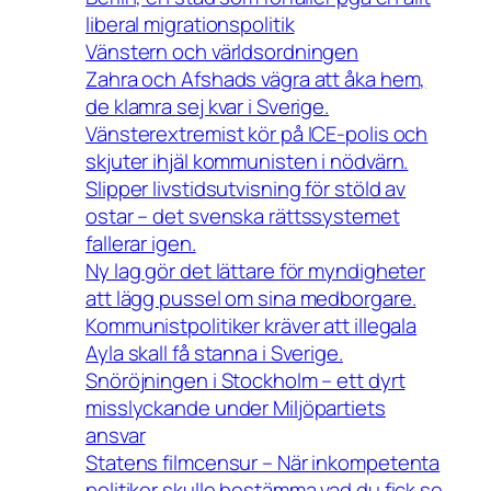
liberal migrationspolitik
Vänstern och världsordningen
Zahra och Afshads vägra att åka hem,
de klamra sej kvar i Sverige.
Vänsterextremist kör på ICE-polis och
skjuter ihjäl kommunisten i nödvärn.
Slipper livstidsutvisning för stöld av
ostar – det svenska rättssystemet
fallerar igen.
Ny lag gör det lättare för myndigheter
att lägg pussel om sina medborgare.
Kommunistpolitiker kräver att illegala
Ayla skall få stanna i Sverige.
Snöröjningen i Stockholm – ett dyrt
misslyckande under Miljöpartiets
ansvar
Statens filmcensur – När inkompetenta
politiker skulle bestämma vad du fick se