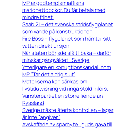
MP är godtemplarmaffians
marionettdockor. Du får betala med
mindre frihet.
Saab 21 – det svenska stridsflygplanet
som vände på konstruktionen
Fire Boss – flygplanet som hämtar sitt
vatten direkt ur sjön
När staten började slå tillbaka – därför
minskar gängvåldet i Sverige
Ytterligare en korruptionskandal inom
MP. ”Tar det aldrig slut”
Matpriserna kan sänkas om
livstidutvisning vid ringa stöld införs.
Vänsterpartiet en större fiende än
Ryssland
Sverige måste återta kontrollen – lagar
är inte ”angiveri”
Avskaffade av spårbyte , guds gåva till