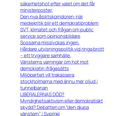
säkerhetshot efter valet om det får
ministerposter.
Den nya åsiktskorridoren: när
mediekritik blir ett demokratiproblem
SVT, klimatet och frågan om public
service som opinionsbildare
Sossarna misslyckas ingen.
Hårdare utvisningspolitik vid ringa brott
– ett tryggare samhälle.
Vänsterns varningar om hot mot
demokratin ifrågasätts
Miljöpartiet vill trakassera
stockholmarna med ännu mer oljud i
tunnelbanan
LIBERALERNAS DÖD?
Myndighetsaktivism eller demokratiskt
skydd? Debatten om “den djupa
vänstern” i Sverige