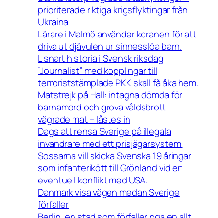
prioriterade riktiga krigsflyktingar från
Ukraina
Lärare i Malmö använder koranen för att
driva ut djävulen ur sinnesslöa barn.
L snart historia i Svensk riksdag
”Journalist” med kopplingar till
terroriststämplade PKK skall få åka hem.
Matstrejk på Hall: intagna dömda för
barnamord och grova våldsbrott
vägrade mat – låstes in
Dags att rensa Sverige på illegala
invandrare med ett prisjägarsystem.
Sossarna vill skicka Svenska 19 åringar
som infanterikött till Grönland vid en
eventuell konflikt med USA.
Danmark visa vägen medan Sverige
förfaller
Berlin, en stad som förfaller pga en allt