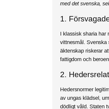
med det svenska, sek
1. Försvagade 
I klassisk sharia har
vittnesmål. Svenska st
äktenskap riskerar att
fattigdom och beroe
2. Hedersrelat
Hedersnormer legitim
av ungas klädsel, umg
dödligt våld. Staten 