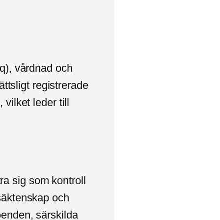
aq), vårdnad och
ättsligt registrerade
ilket leder till
ra sig som kontroll
gsäktenskap och
oenden, särskilda