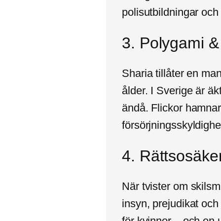
polisutbildningar och
3. Polygami &
Sharia tillåter en man
ålder. I Sverige är ä
ändå. Flickor hamnar
försörjningsskyldighe
4. Rättsosäke
När tvister om skilsm
insyn, prejudikat och 
för kvinnor – och en