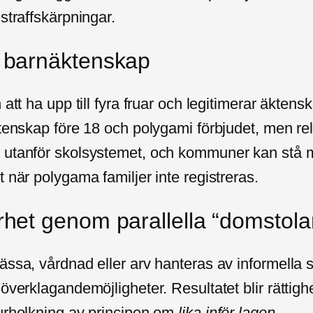
 straffskärpningar.
 barnäktenskap
 att ha upp till fyra fruar och legitimerar äkten
ktenskap före 18 och polygami förbjudet, men rel
 utanför skolsystemet, och kommuner kan stå 
t när polygama familjer inte registreras.
rhet genom parallella “domstola
ässa, vårdnad eller arv hanteras av informella
överklagandemöjligheter. Resultatet blir rättighe
 urholkning av principen om
lika inför lagen
.