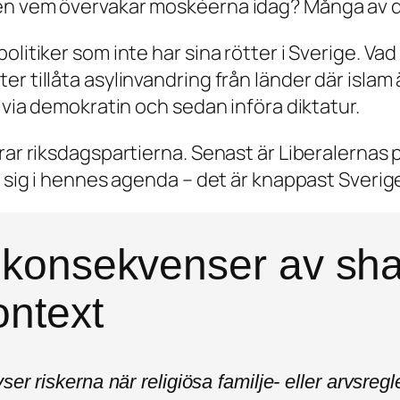
en vem övervakar moskéerna idag? Många av d
olitiker som inte har sina rötter i Sverige. Va
 tillåta asylinvandring från länder där islam ä
n via demokratin och sedan införa diktatur.
ar riksdagspartierna. Senast är Liberalernas pa
r sig i hennes agenda – det är knappast Sverig
konsekvenser av shari
ontext
er riskerna när religiösa familje- eller arvsregle