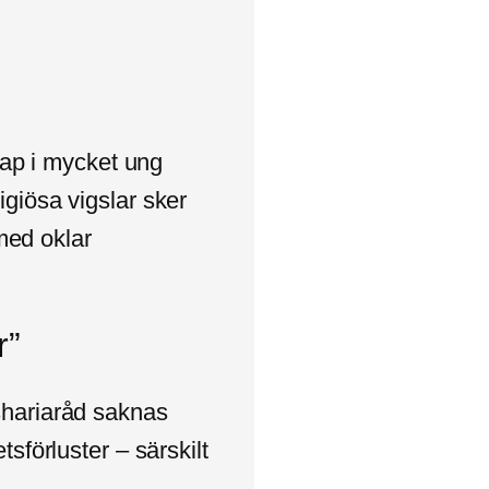
skap i mycket ung
igiösa vigslar sker
med oklar
r”
 shariaråd saknas
tsförluster – särskilt