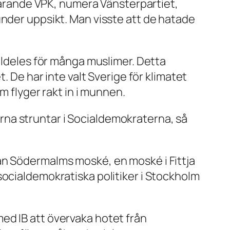
åvarande VPK, numera Vänsterpartiet,
under uppsikt. Man visste att de hatade
alldeles för många muslimer. Detta
. De har inte valt Sverige för klimatet
m flyger rakt in i munnen.
na struntar i Socialdemokraterna, så
an Södermalms moské, en moské i Fittja
socialdemokratiska politiker i Stockholm
ed IB att övervaka hotet från