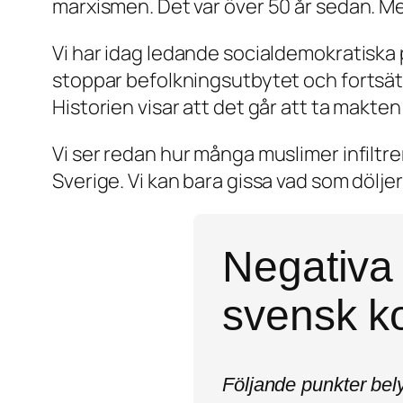
marxismen. Det var över 50 år sedan. M
Vi har idag ledande socialdemokratiska p
stoppar befolkningsutbytet och fortsätter
Historien visar att det går att ta makte
Vi ser redan hur många muslimer infiltrer
Sverige. Vi kan bara gissa vad som dölje
Negativa 
svensk k
Följande punkter belys