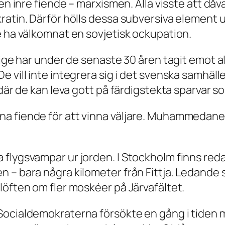
 en inre fiende – marxismen. Alla visste att d
ratin. Därför hölls dessa subversiva element 
e ha välkomnat en sovjetisk ockupation.
erige har under de senaste 30 åren tagit emot 
vill inte integrera sig i det svenska samhället
där de kan leva gott på färdigstekta sparvar so
a fiende för att vinna väljare. Muhammedaner
 flygsvampar ur jorden. I Stockholm finns red
 – bara några kilometer från Fittja. Ledande 
löften om fler moskéer på Järvafältet.
Socialdemokraterna försökte en gång i tiden m