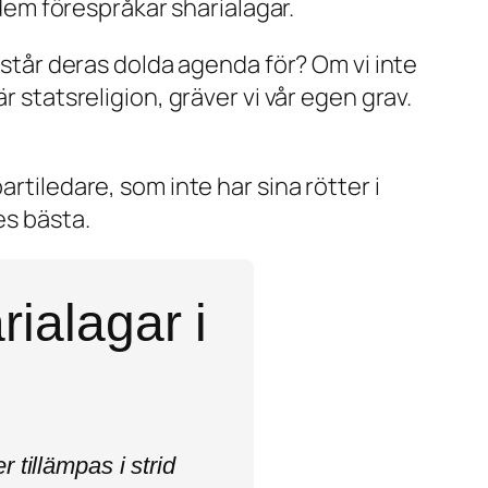
em förespråkar sharialagar.
d står deras dolda agenda för? Om vi inte
r statsreligion, gräver vi vår egen grav.
rtiledare, som inte har sina rötter i
es bästa.
a­lagar i
r tillämpas i strid