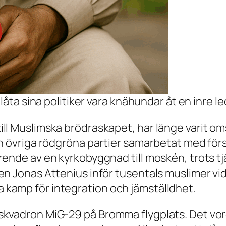
låta sina politiker vara knähundar åt en inre le
l Muslimska brödraskapet, har länge varit oms
h övriga rödgröna partier samarbetat med förs
rende av en kyrkobyggnad till moskén, trots
n Jonas Attenius inför tusentals muslimer vid
kamp för integration och jämställdhet.
en skvadron MiG-29 på Bromma flygplats. Det vore