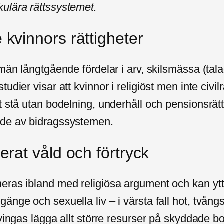
ulära rättssystemet.
kvinnors rättigheter
 män långtgående fördelar i arv, skilsmässa (tal
udier visar att kvinnor i religiöst men inte civilr
 stå utan bodelning, underhåll och pensionsrätt, v
nde av bidragssystemen.
erat våld och förtryck
eras ibland med religiösa argument och kan ytt
änge och sexuella liv – i värsta fall hot, tvån
tvingas lägga allt större resurser på skyddade b