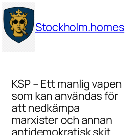
Hoppa
till
innehåll
Stockholm.homes
KSP – Ett manlig vapen
som kan användas för
att nedkämpa
marxister och annan
antidemokratisk skit