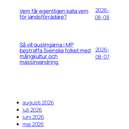
2026-
Vem får egentligen kalla vem
för landsförrädare?
08-08
Så vill quslingarna i MP
2026-
bestraffa Svenska folket med
mångkultur och
08-07
massinvandring.
augusti 2026
juli 2026
juni 2026
maj 2026