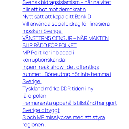
Svensk bidragsislamism – när naivitet
blir ett hot mot demokratin
Nytt sätt att kapa ditt BankID
Vill använda socialbidrag för finasiera
moskér i Sverige.
VÄNSTERNS CENSUR – NÄR MAKTEN
BLIR RÄDD FÖR FOLKET
MP Politiker inbladad i
korruptionskandal
Ingen freak show i det offentliga
rummet : Böneutrop hör inte hemma i
Sverige.
Tyskland mörka DDR tiden i ny
lärorpolan
Permanenta uppehållstillstånd har gjort
Sverige otryggt
S och MP misslyckas med att styra
regionen .