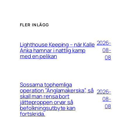
FLER INLÄGG
2026-
Lighthouse Keeping – när Kalle
08-
Anka hamnar i nattlig kamp
med en pelikan
08
Sossarna tophemliga
operation ”Änglamakerska”, så
2026-
skall man rensa bort
08-
jätteproppen orvar så
08
befolkningsutbyte kan
fortskrida.