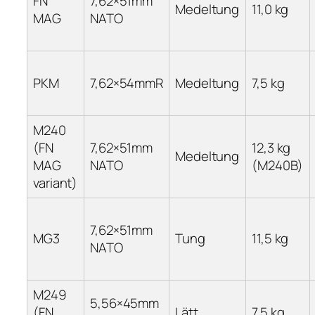
FN
7,62×51mm
Medeltung
11,0 kg
MAG
NATO
PKM
7,62×54mmR
Medeltung
7,5 kg
M240
(FN
7,62×51mm
12,3 kg
Medeltung
MAG
NATO
(M240B)
variant)
7,62×51mm
MG3
Tung
11,5 kg
NATO
M249
5,56×45mm
(FN
Lätt
7,5 kg