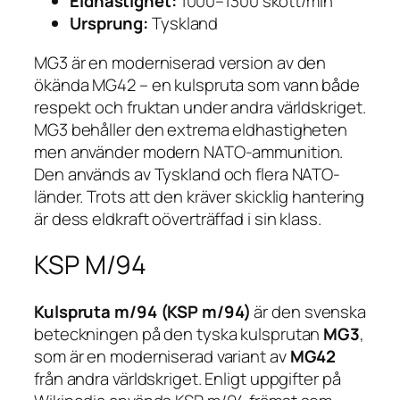
Eldhastighet:
1000–1300 skott/min
Ursprung:
Tyskland
MG3 är en moderniserad version av den
ökända MG42 – en kulspruta som vann både
respekt och fruktan under andra världskriget.
MG3 behåller den extrema eldhastigheten
men använder modern NATO-ammunition.
Den används av Tyskland och flera NATO-
länder. Trots att den kräver skicklig hantering
är dess eldkraft oöverträffad i sin klass.
KSP M/94
Kulspruta m/94 (KSP m/94)
är den svenska
beteckningen på den tyska kulsprutan
MG3
,
som är en moderniserad variant av
MG42
från andra världskriget. Enligt uppgifter på