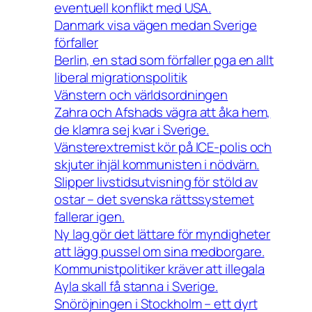
eventuell konflikt med USA.
Danmark visa vägen medan Sverige
förfaller
Berlin, en stad som förfaller pga en allt
liberal migrationspolitik
Vänstern och världsordningen
Zahra och Afshads vägra att åka hem,
de klamra sej kvar i Sverige.
Vänsterextremist kör på ICE-polis och
skjuter ihjäl kommunisten i nödvärn.
Slipper livstidsutvisning för stöld av
ostar – det svenska rättssystemet
fallerar igen.
Ny lag gör det lättare för myndigheter
att lägg pussel om sina medborgare.
Kommunistpolitiker kräver att illegala
Ayla skall få stanna i Sverige.
Snöröjningen i Stockholm – ett dyrt