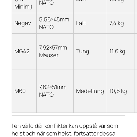
NATO
Minimi)
5,56×45mm
Negev
Lätt
7,4 kg
NATO
7,92×57mm
MG42
Tung
11,6 kg
Mauser
7,62×51mm
M60
Medeltung
10,5 kg
NATO
I en värld där konflikter kan uppstå var som
helst och när som helst, fortsätter dessa