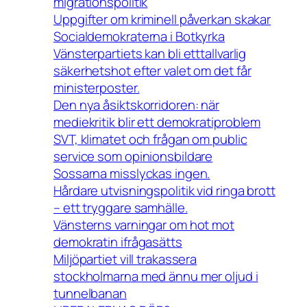
migrationspolitik
Uppgifter om kriminell påverkan skakar
Socialdemokraterna i Botkyrka
Vänsterpartiets kan bli etttallvarlig
säkerhetshot efter valet om det får
ministerposter.
Den nya åsiktskorridoren: när
mediekritik blir ett demokratiproblem
SVT, klimatet och frågan om public
service som opinionsbildare
Sossarna misslyckas ingen.
Hårdare utvisningspolitik vid ringa brott
– ett tryggare samhälle.
Vänsterns varningar om hot mot
demokratin ifrågasätts
Miljöpartiet vill trakassera
stockholmarna med ännu mer oljud i
tunnelbanan