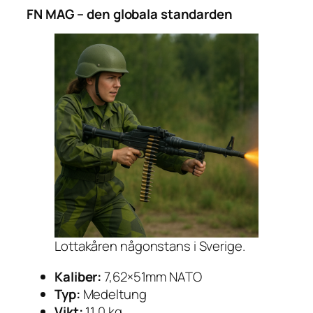
FN MAG – den globala standarden
Lottakåren någonstans i Sverige.
Kaliber:
7,62×51mm NATO
Typ:
Medeltung
Vikt:
11,0 kg