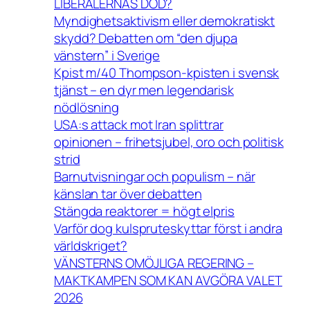
LIBERALERNAS DÖD?
Myndighetsaktivism eller demokratiskt
skydd? Debatten om “den djupa
vänstern” i Sverige
Kpist m/40 Thompson-kpisten i svensk
tjänst – en dyr men legendarisk
nödlösning
USA:s attack mot Iran splittrar
opinionen – frihetsjubel, oro och politisk
strid
Barnutvisningar och populism – när
känslan tar över debatten
Stängda reaktorer = högt elpris
Varför dog kulspruteskyttar först i andra
världskriget?
VÄNSTERNS OMÖJLIGA REGERING –
MAKTKAMPEN SOM KAN AVGÖRA VALET
2026