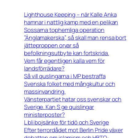
Lighthouse Keeping – när Kalle Anka
hamnar i nattlig kamp med en pelikan
Sossarna tophemliga operation
”Änglamakerska”, så skall man rensa bort
jätteproppen orvar så
befolkningsutbyte kan fortskrida.
Vem får egentligen kalla vem för
landsförrädare?
Så vill quslingarna i MP bestraffa
Svenska folket med mångkultur och
massinvandring.
Vänsterpartiet hatar oss svenskar och
Sverige. Kan S ge quislingar
ministerposter?
L bli bojsänke för tidö och Sverige
Efter terrordådet mot Berlin Pride växer
debatten om islamism och HBTQ-