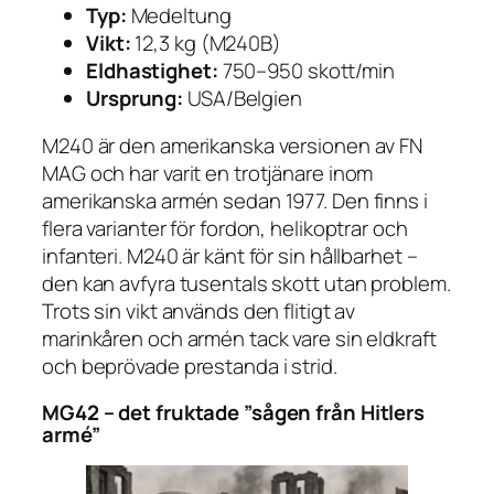
Typ:
Medeltung
Vikt:
12,3 kg (M240B)
Eldhastighet:
750–950 skott/min
Ursprung:
USA/Belgien
M240 är den amerikanska versionen av FN
MAG och har varit en trotjänare inom
amerikanska armén sedan 1977. Den finns i
flera varianter för fordon, helikoptrar och
infanteri. M240 är känt för sin hållbarhet –
den kan avfyra tusentals skott utan problem.
Trots sin vikt används den flitigt av
marinkåren och armén tack vare sin eldkraft
och beprövade prestanda i strid.
MG42 – det fruktade ”sågen från Hitlers
armé”