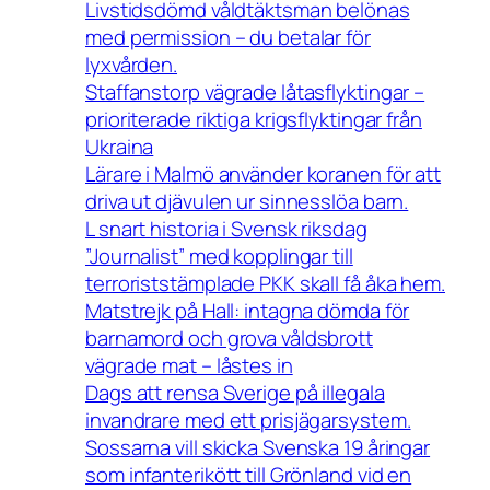
Livstidsdömd våldtäktsman belönas
med permission – du betalar för
lyxvården.
Staffanstorp vägrade låtasflyktingar –
prioriterade riktiga krigsflyktingar från
Ukraina
Lärare i Malmö använder koranen för att
driva ut djävulen ur sinnesslöa barn.
L snart historia i Svensk riksdag
”Journalist” med kopplingar till
terroriststämplade PKK skall få åka hem.
Matstrejk på Hall: intagna dömda för
barnamord och grova våldsbrott
vägrade mat – låstes in
Dags att rensa Sverige på illegala
invandrare med ett prisjägarsystem.
Sossarna vill skicka Svenska 19 åringar
som infanterikött till Grönland vid en