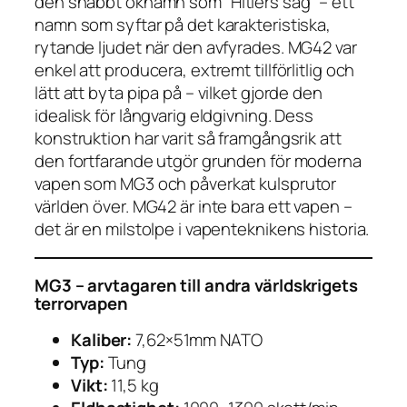
den snabbt öknamn som
”Hitlers såg”
– ett
namn som syftar på det karakteristiska,
rytande ljudet när den avfyrades. MG42 var
enkel att producera, extremt tillförlitlig och
lätt att byta pipa på – vilket gjorde den
idealisk för långvarig eldgivning. Dess
konstruktion har varit så framgångsrik att
den fortfarande utgör grunden för moderna
vapen som MG3 och påverkat kulsprutor
världen över. MG42 är inte bara ett vapen –
det är en milstolpe i vapenteknikens historia.
MG3 – arvtagaren till andra världskrigets
terrorvapen
Kaliber:
7,62×51mm NATO
Typ:
Tung
Vikt:
11,5 kg