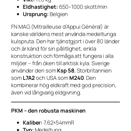
Eldhastighet:
650–1000 skott/min
Ursprung:
Belgien
FN MAG (Mitrailleuse d’Appui Général) är
kanske världens mest använda medeltunga
kulspruta. Den har tjänstgjort i över 80 länder
och är känd för sin pålitlighet, enkla
konstruktion och förmåga att fungera i alla
miljöer – från öken till arktisk kyla. Sverige
använder den som
Ksp 58
, Storbritannien
som
L7A2
och USA som
M240
. Den
kombinerar hög eldkraft med god precision,
även vid långvarig eldgivning.
PKM – den robusta maskinen
Kaliber:
7,62×54mmR
Typ:
Medeltung