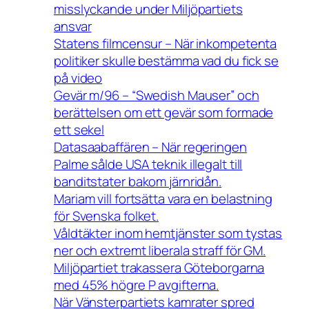
misslyckande under Miljöpartiets
ansvar
Statens filmcensur – När inkompetenta
politiker skulle bestämma vad du fick se
på video
Gevär m/96 – “Swedish Mauser” och
berättelsen om ett gevär som formade
ett sekel
Datasaabaffären – När regeringen
Palme sålde USA teknik illegalt till
banditstater bakom järnridån.
Mariam vill fortsätta vara en belastning
för Svenska folket.
Våldtäkter inom hemtjänster som tystas
ner och extremt liberala straff för GM.
Miljöpartiet trakassera Göteborgarna
med 45% högre P avgifterna.
När Vänsterpartiets kamrater spred