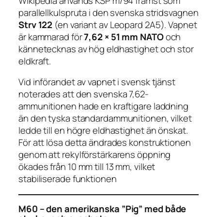
Wikipedia används KSP m/94 främst som
parallellkulspruta i den svenska stridsvagnen
Strv 122
(en variant av Leopard 2A5). Vapnet
är kammarad för
7,62 × 51 mm NATO
och
kännetecknas av hög eldhastighet och stor
eldkraft.
Vid införandet av vapnet i svensk tjänst
noterades att den svenska 7,62-
ammunitionen hade en kraftigare laddning
än den tyska standardammunitionen, vilket
ledde till en högre eldhastighet än önskat.
För att lösa detta ändrades konstruktionen
genom att rekylförstärkarens öppning
ökades från 10 mm till 13 mm, vilket
stabiliserade funktionen
M60 – den amerikanska ”Pig” med både