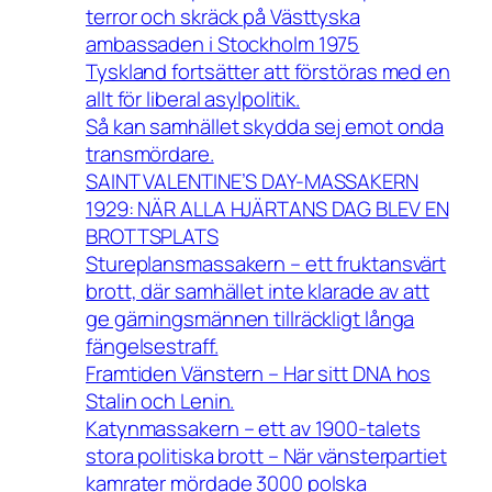
terror och skräck på Västtyska
ambassaden i Stockholm 1975
Tyskland fortsätter att förstöras med en
allt för liberal asylpolitik.
Så kan samhället skydda sej emot onda
transmördare.
SAINT VALENTINE’S DAY-MASSAKERN
1929: NÄR ALLA HJÄRTANS DAG BLEV EN
BROTTSPLATS
Stureplansmassakern – ett fruktansvärt
brott, där samhället inte klarade av att
ge gärningsmännen tillräckligt långa
fängelsestraff.
Framtiden Vänstern – Har sitt DNA hos
Stalin och Lenin.
Katynmassakern – ett av 1900-talets
stora politiska brott – När vänsterpartiet
kamrater mördade 3000 polska