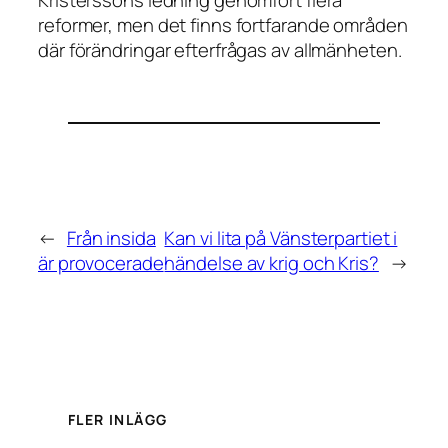
Kristerssons ledning genomfört flera
reformer, men det finns fortfarande områden
där förändringar efterfrågas av allmänheten.
←
Från insida
Kan vi lita på Vänsterpartiet i
är provocerade
händelse av krig och Kris?
→
FLER INLÄGG