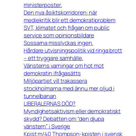
ministerposter.
Den nya åsiktskorridoren: när
mediekritik blir ett demokratiproblem
SVT, klimatet och frågan om public
service som opinionsbildare
Sossarna misslyckas ingen.
Hårdare utvisningspolitik vid ringa brott
– ett tryggare samhälle.
Vänsterns varningar om hot mot
demokratin ifrågasätts
Miljöpartiet vill trakassera
stockholmarna med ännu mer oljud i
tunnelbanan
LIBERALERNAS DÖD?
Myndighetsaktivism eller demokratiskt
skydd? Debatten om “den djupa
vänstern” i Sverige
Kpist m/40 Thompson-kpisten i svensk