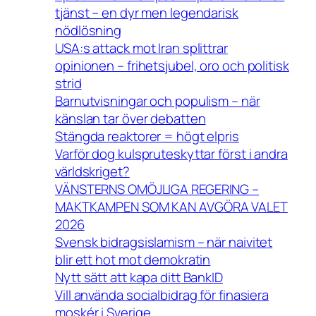
tjänst – en dyr men legendarisk
nödlösning
USA:s attack mot Iran splittrar
opinionen – frihetsjubel, oro och politisk
strid
Barnutvisningar och populism – när
känslan tar över debatten
Stängda reaktorer = högt elpris
Varför dog kulspruteskyttar först i andra
världskriget?
VÄNSTERNS OMÖJLIGA REGERING –
MAKTKAMPEN SOM KAN AVGÖRA VALET
2026
Svensk bidragsislamism – när naivitet
blir ett hot mot demokratin
Nytt sätt att kapa ditt BankID
Vill använda socialbidrag för finasiera
moskér i Sverige.