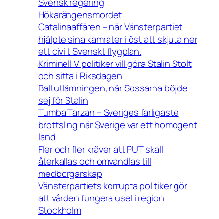
Svensk regering
Hökarängensmordet
Catalinaaffären – när Vänsterpartiet
hjälpte sina kamrater i öst att skjuta ner
ett civilt Svenskt flygplan.
Kriminell V politiker vill göra Stalin Stolt
och sitta i Riksdagen
Baltutlämningen, när Sossarna böjde
sej för Stalin
Tumba Tarzan – Sveriges farligaste
brottsling när Sverige var ett homogent
land
Fler och fler kräver att PUT skall
återkallas och omvandlas till
medborgarskap
Vänsterpartiets korrupta politiker gör
att vården fungera usel i region
Stockholm