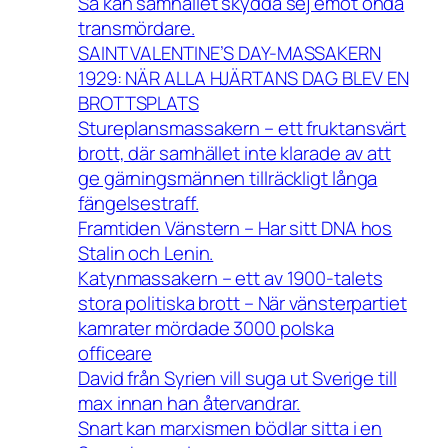
Så kan samhället skydda sej emot onda
transmördare.
SAINT VALENTINE’S DAY-MASSAKERN
1929: NÄR ALLA HJÄRTANS DAG BLEV EN
BROTTSPLATS
Stureplansmassakern – ett fruktansvärt
brott, där samhället inte klarade av att
ge gärningsmännen tillräckligt långa
fängelsestraff.
Framtiden Vänstern – Har sitt DNA hos
Stalin och Lenin.
Katynmassakern – ett av 1900-talets
stora politiska brott – När vänsterpartiet
kamrater mördade 3000 polska
officeare
David från Syrien vill suga ut Sverige till
max innan han återvandrar.
Snart kan marxismen bödlar sitta i en