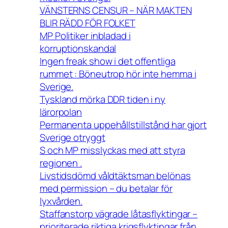
VÄNSTERNS CENSUR – NÄR MAKTEN
BLIR RÄDD FÖR FOLKET
MP Politiker inbladad i
korruptionskandal
Ingen freak show i det offentliga
rummet : Böneutrop hör inte hemma i
Sverige.
Tyskland mörka DDR tiden i ny
lärorpolan
Permanenta uppehållstillstånd har gjort
Sverige otryggt
S och MP misslyckas med att styra
regionen .
Livstidsdömd våldtäktsman belönas
med permission – du betalar för
lyxvården.
Staffanstorp vägrade låtasflyktingar –
prioriterade riktiga krigsflyktingar från