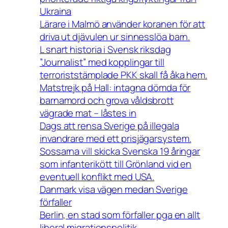
Ukraina
Lärare i Malmö använder koranen för att
driva ut djävulen ur sinnesslöa barn.
L snart historia i Svensk riksdag
”Journalist” med kopplingar till
terroriststämplade PKK skall få åka hem.
Matstrejk på Hall: intagna dömda för
barnamord och grova våldsbrott
vägrade mat – låstes in
Dags att rensa Sverige på illegala
invandrare med ett prisjägarsystem.
Sossarna vill skicka Svenska 19 åringar
som infanterikött till Grönland vid en
eventuell konflikt med USA.
Danmark visa vägen medan Sverige
förfaller
Berlin, en stad som förfaller pga en allt
liberal migrationspolitik