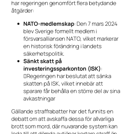
har regeringen genomfört flera betydande
åtgärder:
NATO-medlemskap
: Den 7 mars 2024
blev Sverige formellt medlem i
försvarsalliansen NATO, vilket markerar
en historisk förändring i landets
säkerhetspolitik.
Sänkt skatt på
investeringssparkonton (ISK)
:
Regeringen har beslutat att sänka
skatten på ISK, vilket innebär att
sparare får behålla en större del av sina
avkastningar
Gällande straffrabatter har det funnits en
debatt om att avskaffa dessa för allvarliga
brott som mord, där nuvarande system kan
leda till att dömda avtjänar kortare straff än