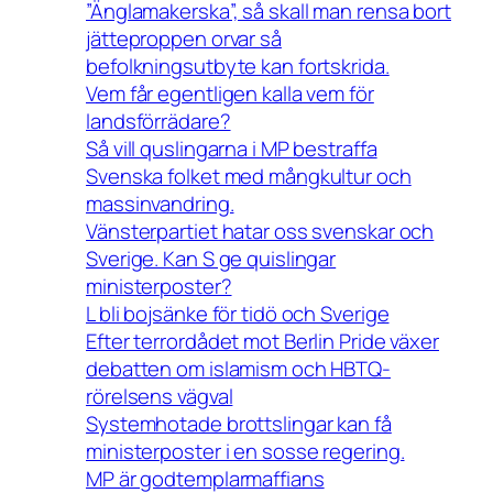
”Änglamakerska”, så skall man rensa bort
jätteproppen orvar så
befolkningsutbyte kan fortskrida.
Vem får egentligen kalla vem för
landsförrädare?
Så vill quslingarna i MP bestraffa
Svenska folket med mångkultur och
massinvandring.
Vänsterpartiet hatar oss svenskar och
Sverige. Kan S ge quislingar
ministerposter?
L bli bojsänke för tidö och Sverige
Efter terrordådet mot Berlin Pride växer
debatten om islamism och HBTQ-
rörelsens vägval
Systemhotade brottslingar kan få
ministerposter i en sosse regering.
MP är godtemplarmaffians