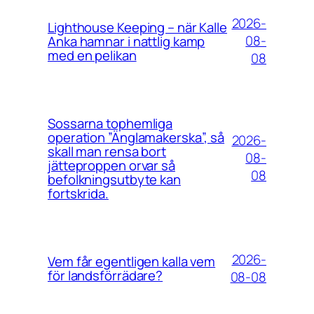
2026-
Lighthouse Keeping – när Kalle
08-
Anka hamnar i nattlig kamp
med en pelikan
08
Sossarna tophemliga
operation ”Änglamakerska”, så
2026-
skall man rensa bort
08-
jätteproppen orvar så
08
befolkningsutbyte kan
fortskrida.
2026-
Vem får egentligen kalla vem
för landsförrädare?
08-08