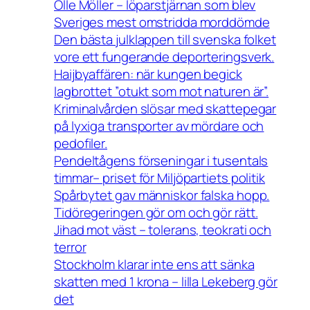
Olle Möller – löparstjärnan som blev
Sveriges mest omstridda morddömde
Den bästa julklappen till svenska folket
vore ett fungerande deporteringsverk.
Haijbyaffären: när kungen begick
lagbrottet ”otukt som mot naturen är”.
Kriminalvården slösar med skattepegar
på lyxiga transporter av mördare och
pedofiler.
Pendeltågens förseningar i tusentals
timmar– priset för Miljöpartiets politik
Spårbytet gav människor falska hopp.
Tidöregeringen gör om och gör rätt.
Jihad mot väst – tolerans, teokrati och
terror
Stockholm klarar inte ens att sänka
skatten med 1 krona – lilla Lekeberg gör
det