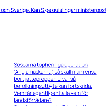
 och Sverige. Kan S ge quislingar ministerpos
Sossarna tophemliga operation
”Änglamaskarna”, så skall man rensa
bort jätteproppen orvar så
befolkningsutbyte kan fortskrida.
Vem får egentligen kalla vem för
landsförrädare?