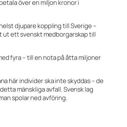
tala över en miljon kronor i
elst djupare koppling till Sverige –
at ut ett svenskt medborgarskap till
 fyra – till en nota på åtta miljoner
na här individer ska inte skyddas – de
 detta mänskliga avfall. Svensk lag
 man spolar ned avföring.