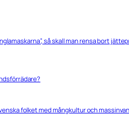
glamaskarna”, så skall man rensa bort jättep
landsförrädare?
a Svenska folket med mångkultur och massinvan