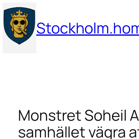
Hoppa
till
Stockholm.ho
innehåll
Monstret Soheil A
samhället vägra at