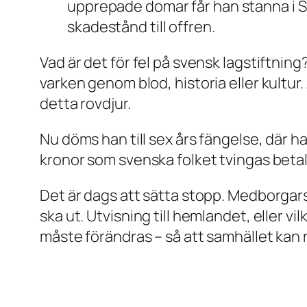
upprepade domar får han stanna i Sv
skadestånd till offren.
Vad är det för fel på svensk lagstiftnin
varken genom blod, historia eller kultur
detta rovdjur.
Nu döms han till sex års fängelse, där h
kronor som svenska folket tvingas betala
Det är dags att sätta stopp. Medborgars
ska ut. Utvisning till hemlandet, eller v
måste förändras – så att samhället kan 