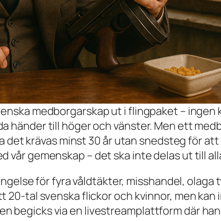
venska medborgarskap ut i flingpaket – ingen 
a händer till höger och vänster. Men ett medb
ska det krävas minst 30 år utan snedsteg för att
 vår gemenskap – det ska inte delas ut till alla
 fängelse för fyra våldtäkter, misshandel, olag
t 20-tal svenska flickor och kvinnor, men kan 
n begicks via en livestreamplattform där han 