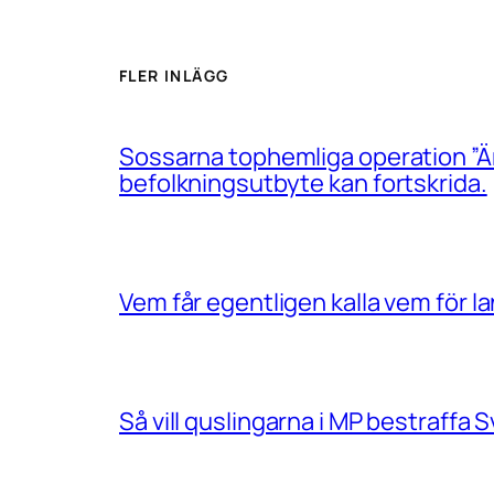
FLER INLÄGG
Sossarna tophemliga operation ”Än
befolkningsutbyte kan fortskrida.
Vem får egentligen kalla vem för 
Så vill quslingarna i MP bestraff