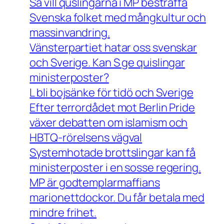
Så vill quslingarna i MP bestraffa
Svenska folket med mångkultur och
massinvandring.
Vänsterpartiet hatar oss svenskar
och Sverige. Kan S ge quislingar
ministerposter?
L bli bojsänke för tidö och Sverige
Efter terrordådet mot Berlin Pride
växer debatten om islamism och
HBTQ-rörelsens vägval
Systemhotade brottslingar kan få
ministerposter i en sosse regering.
MP är godtemplarmaffians
marionettdockor. Du får betala med
mindre frihet.