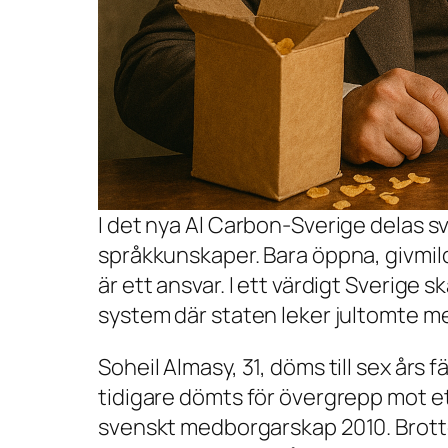
I det nya Al Carbon-Sverige delas s
språkkunskaper. Bara öppna, givmild
är ett ansvar. I ett värdigt Sverige 
system där staten leker jultomte med
Soheil Almasy, 31, döms till sex års
tidigare dömts för övergrepp mot et
svenskt medborgarskap 2010. Brotte