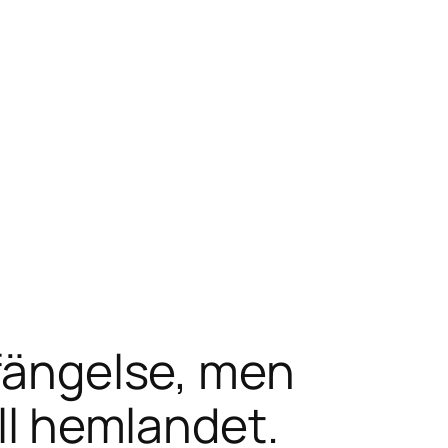
 fängelse, men
ill hemlandet.