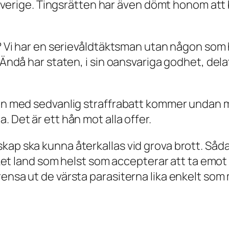
erige. Tingsrätten har även dömt honom att be
g? Vi har en serievåldtäktsman utan någon som h
. Ändå har staten, i sin oansvariga godhet, del
an med sedvanlig straffrabatt kommer undan med
. Det är ett hån mot alla offer.
kap ska kunna återkallas vid grova brott. Såda
ilket land som helst som accepterar att ta emot
rensa ut de värsta parasiterna lika enkelt som