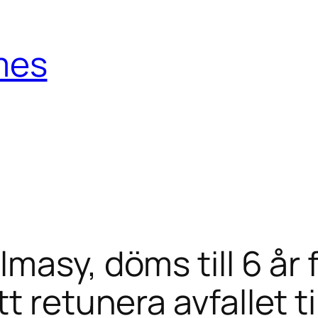
mes
lmasy, döms till 6 år
t retunera avfallet t