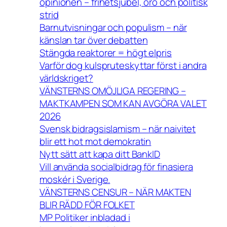
opinionen – frihetsjubel, oro och politisk
strid
Barnutvisningar och populism – när
känslan tar över debatten
Stängda reaktorer = högt elpris
Varför dog kulspruteskyttar först i andra
världskriget?
VÄNSTERNS OMÖJLIGA REGERING –
MAKTKAMPEN SOM KAN AVGÖRA VALET
2026
Svensk bidragsislamism – när naivitet
blir ett hot mot demokratin
Nytt sätt att kapa ditt BankID
Vill använda socialbidrag för finasiera
moskér i Sverige.
VÄNSTERNS CENSUR – NÄR MAKTEN
BLIR RÄDD FÖR FOLKET
MP Politiker inbladad i