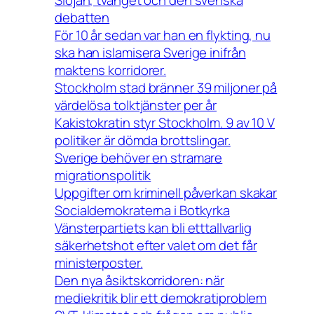
Slöjan, tvånget och den svenska
debatten
För 10 år sedan var han en flykting, nu
ska han islamisera Sverige inifrån
maktens korridorer.
Stockholm stad bränner 39 miljoner på
värdelösa tolktjänster per år
Kakistokratin styr Stockholm. 9 av 10 V
politiker är dömda brottslingar.
Sverige behöver en stramare
migrationspolitik
Uppgifter om kriminell påverkan skakar
Socialdemokraterna i Botkyrka
Vänsterpartiets kan bli etttallvarlig
säkerhetshot efter valet om det får
ministerposter.
Den nya åsiktskorridoren: när
mediekritik blir ett demokratiproblem