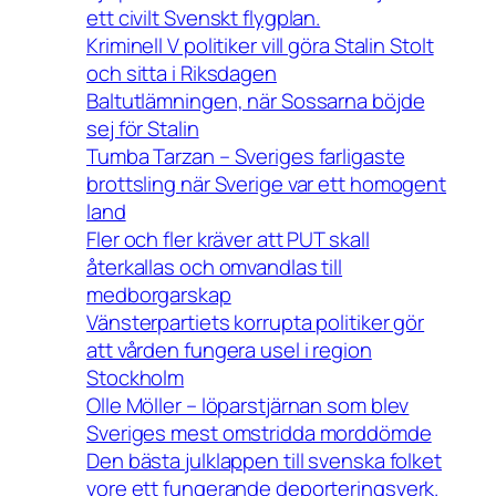
ett civilt Svenskt flygplan.
Kriminell V politiker vill göra Stalin Stolt
och sitta i Riksdagen
Baltutlämningen, när Sossarna böjde
sej för Stalin
Tumba Tarzan – Sveriges farligaste
brottsling när Sverige var ett homogent
land
Fler och fler kräver att PUT skall
återkallas och omvandlas till
medborgarskap
Vänsterpartiets korrupta politiker gör
att vården fungera usel i region
Stockholm
Olle Möller – löparstjärnan som blev
Sveriges mest omstridda morddömde
Den bästa julklappen till svenska folket
vore ett fungerande deporteringsverk.