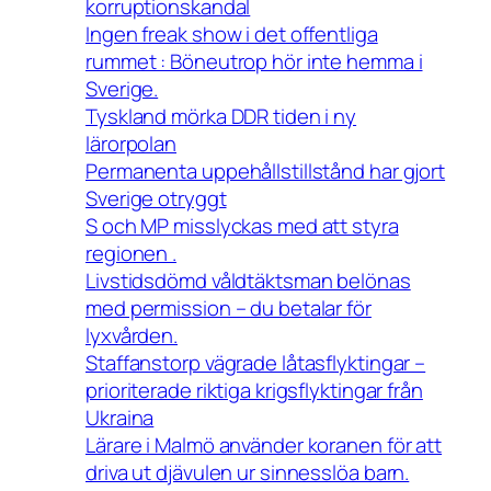
korruptionskandal
Ingen freak show i det offentliga
rummet : Böneutrop hör inte hemma i
Sverige.
Tyskland mörka DDR tiden i ny
lärorpolan
Permanenta uppehållstillstånd har gjort
Sverige otryggt
S och MP misslyckas med att styra
regionen .
Livstidsdömd våldtäktsman belönas
med permission – du betalar för
lyxvården.
Staffanstorp vägrade låtasflyktingar –
prioriterade riktiga krigsflyktingar från
Ukraina
Lärare i Malmö använder koranen för att
driva ut djävulen ur sinnesslöa barn.