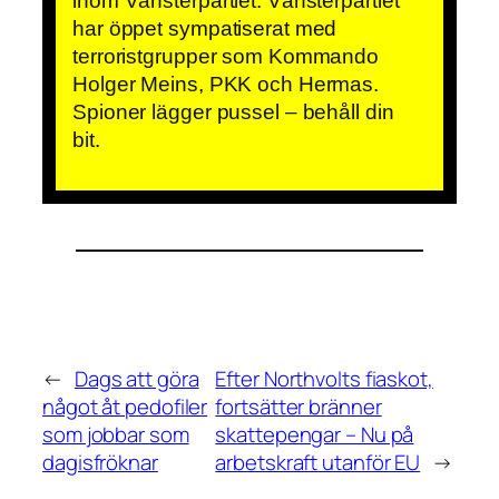
inom Vänsterpartiet. Vänsterpartiet
har öppet sympatiserat med
terroristgrupper som Kommando
Holger Meins, PKK och Hermas.
Spioner lägger pussel – behåll din
bit.
←
Dags att göra
Efter Northvolts fiaskot,
något åt pedofiler
fortsätter bränner
som jobbar som
skattepengar – Nu på
dagisfröknar
arbetskraft utanför EU
→