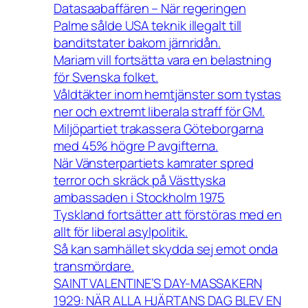
Datasaabaffären – När regeringen
Palme sålde USA teknik illegalt till
banditstater bakom järnridån.
Mariam vill fortsätta vara en belastning
för Svenska folket.
Våldtäkter inom hemtjänster som tystas
ner och extremt liberala straff för GM.
Miljöpartiet trakassera Göteborgarna
med 45% högre P avgifterna.
När Vänsterpartiets kamrater spred
terror och skräck på Västtyska
ambassaden i Stockholm 1975
Tyskland fortsätter att förstöras med en
allt för liberal asylpolitik.
Så kan samhället skydda sej emot onda
transmördare.
SAINT VALENTINE’S DAY-MASSAKERN
1929: NÄR ALLA HJÄRTANS DAG BLEV EN