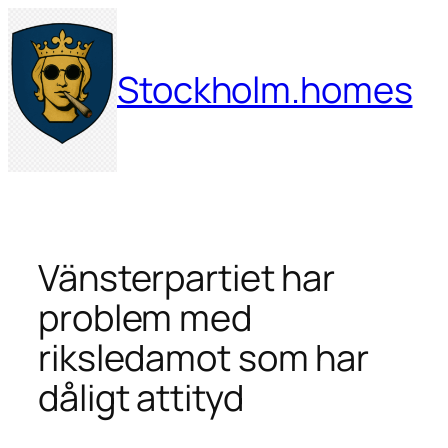
Hoppa
till
innehåll
Stockholm.homes
Vänsterpartiet har
problem med
riksledamot som har
dåligt attityd