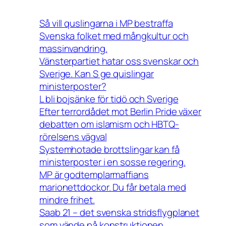
Så vill quslingarna i MP bestraffa
Svenska folket med mångkultur och
massinvandring.
Vänsterpartiet hatar oss svenskar och
Sverige. Kan S ge quislingar
ministerposter?
L bli bojsänke för tidö och Sverige
Efter terrordådet mot Berlin Pride växer
debatten om islamism och HBTQ-
rörelsens vägval
Systemhotade brottslingar kan få
ministerposter i en sosse regering.
MP är godtemplarmaffians
marionettdockor. Du får betala med
mindre frihet.
Saab 21 – det svenska stridsflygplanet
som vände på konstruktionen