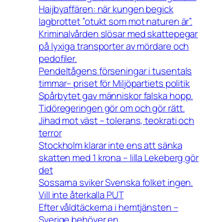
Haijbyaffären: när kungen begick
lagbrottet ”otukt som mot naturen är”.
Kriminalvården slösar med skattepegar
på lyxiga transporter av mördare och
pedofiler.
Pendeltågens förseningar i tusentals
timmar– priset för Miljöpartiets politik
Spårbytet gav människor falska hopp.
Tidöregeringen gör om och gör rätt.
Jihad mot väst – tolerans, teokrati och
terror
Stockholm klarar inte ens att sänka
skatten med 1 krona – lilla Lekeberg gör
det
Sossarna sviker Svenska folket ingen.
Vill inte återkalla PUT
Efter våldtäckerna i hemtjänsten –
Sverige behöver en