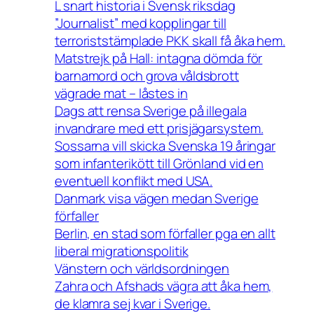
L snart historia i Svensk riksdag
”Journalist” med kopplingar till
terroriststämplade PKK skall få åka hem.
Matstrejk på Hall: intagna dömda för
barnamord och grova våldsbrott
vägrade mat – låstes in
Dags att rensa Sverige på illegala
invandrare med ett prisjägarsystem.
Sossarna vill skicka Svenska 19 åringar
som infanterikött till Grönland vid en
eventuell konflikt med USA.
Danmark visa vägen medan Sverige
förfaller
Berlin, en stad som förfaller pga en allt
liberal migrationspolitik
Vänstern och världsordningen
Zahra och Afshads vägra att åka hem,
de klamra sej kvar i Sverige.