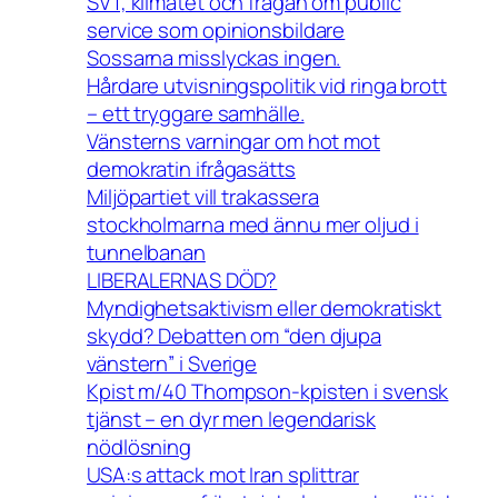
SVT, klimatet och frågan om public
service som opinionsbildare
Sossarna misslyckas ingen.
Hårdare utvisningspolitik vid ringa brott
– ett tryggare samhälle.
Vänsterns varningar om hot mot
demokratin ifrågasätts
Miljöpartiet vill trakassera
stockholmarna med ännu mer oljud i
tunnelbanan
LIBERALERNAS DÖD?
Myndighetsaktivism eller demokratiskt
skydd? Debatten om “den djupa
vänstern” i Sverige
Kpist m/40 Thompson-kpisten i svensk
tjänst – en dyr men legendarisk
nödlösning
USA:s attack mot Iran splittrar