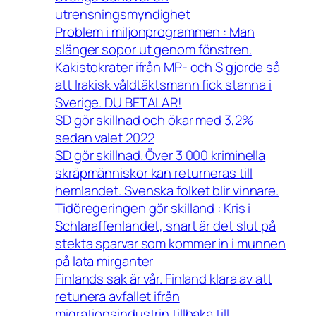
utrensningsmyndighet
Problem i miljonprogrammen : Man
slänger sopor ut genom fönstren.
Kakistokrater ifrån MP- och S gjorde så
att Irakisk våldtäktsmann fick stanna i
Sverige. DU BETALAR!
SD gör skillnad och ökar med 3,2%
sedan valet 2022
SD gör skillnad. Över 3 000 kriminella
skräpmänniskor kan returneras till
hemlandet. Svenska folket blir vinnare.
Tidöregeringen gör skilland : Kris i
Schlaraffenlandet, snart är det slut på
stekta sparvar som kommer in i munnen
på lata mirganter
Finlands sak är vår. Finland klara av att
retunera avfallet ifrån
migrationsindustrin tillbaka till