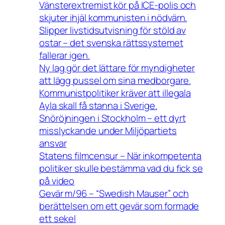
Vänsterextremist kör på ICE-polis och
skjuter ihjäl kommunisten i nödvärn.
Slipper livstidsutvisning för stöld av
ostar – det svenska rättssystemet
fallerar igen.
Ny lag gör det lättare för myndigheter
att lägg pussel om sina medborgare.
Kommunistpolitiker kräver att illegala
Ayla skall få stanna i Sverige.
Snöröjningen i Stockholm – ett dyrt
misslyckande under Miljöpartiets
ansvar
Statens filmcensur – När inkompetenta
politiker skulle bestämma vad du fick se
på video
Gevär m/96 – “Swedish Mauser” och
berättelsen om ett gevär som formade
ett sekel