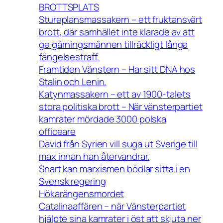
BROTTSPLATS
Stureplansmassakern – ett fruktansvärt
brott, där samhället inte klarade av att
ge gärningsmännen tillräckligt långa
fängelsestraff.
Framtiden Vänstern – Har sitt DNA hos
Stalin och Lenin.
Katynmassakern – ett av 1900-talets
stora politiska brott – När vänsterpartiet
kamrater mördade 3000 polska
officeare
David från Syrien vill suga ut Sverige till
max innan han återvandrar.
Snart kan marxismen bödlar sitta i en
Svensk regering
Hökarängensmordet
Catalinaaffären – när Vänsterpartiet
hjälpte sina kamrater i öst att skjuta ner