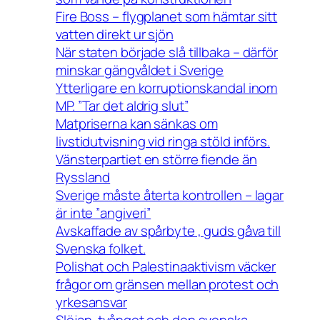
Fire Boss – flygplanet som hämtar sitt
vatten direkt ur sjön
När staten började slå tillbaka – därför
minskar gängvåldet i Sverige
Ytterligare en korruptionskandal inom
MP. ”Tar det aldrig slut”
Matpriserna kan sänkas om
livstidutvisning vid ringa stöld införs.
Vänsterpartiet en större fiende än
Ryssland
Sverige måste återta kontrollen – lagar
är inte ”angiveri”
Avskaffade av spårbyte , guds gåva till
Svenska folket.
Polishat och Palestinaaktivism väcker
frågor om gränsen mellan protest och
yrkesansvar