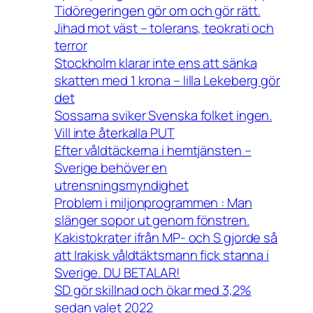
Tidöregeringen gör om och gör rätt.
Jihad mot väst – tolerans, teokrati och
terror
Stockholm klarar inte ens att sänka
skatten med 1 krona – lilla Lekeberg gör
det
Sossarna sviker Svenska folket ingen.
Vill inte återkalla PUT
Efter våldtäckerna i hemtjänsten –
Sverige behöver en
utrensningsmyndighet
Problem i miljonprogrammen : Man
slänger sopor ut genom fönstren.
Kakistokrater ifrån MP- och S gjorde så
att Irakisk våldtäktsmann fick stanna i
Sverige. DU BETALAR!
SD gör skillnad och ökar med 3,2%
sedan valet 2022