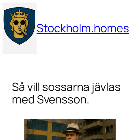
Hoppa
till
innehåll
Stockholm.homes
Så vill sossarna jävlas
med Svensson.