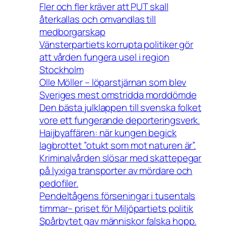
Fler och fler kräver att PUT skall
återkallas och omvandlas till
medborgarskap
Vänsterpartiets korrupta politiker gör
att vården fungera usel i region
Stockholm
Olle Möller – löparstjärnan som blev
Sveriges mest omstridda morddömde
Den bästa julklappen till svenska folket
vore ett fungerande deporteringsverk.
Haijbyaffären: när kungen begick
lagbrottet ”otukt som mot naturen är”.
Kriminalvården slösar med skattepegar
på lyxiga transporter av mördare och
pedofiler.
Pendeltågens förseningar i tusentals
timmar– priset för Miljöpartiets politik
Spårbytet gav människor falska hopp.