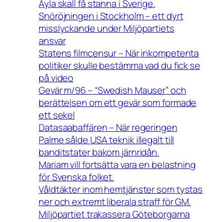
Ayla skall få stanna i Sverige.
Snöröjningen i Stockholm – ett dyrt
misslyckande under Miljöpartiets
ansvar
Statens filmcensur – När inkompetenta
politiker skulle bestämma vad du fick se
på video
Gevär m/96 – “Swedish Mauser” och
berättelsen om ett gevär som formade
ett sekel
Datasaabaffären – När regeringen
Palme sålde USA teknik illegalt till
banditstater bakom järnridån.
Mariam vill fortsätta vara en belastning
för Svenska folket.
Våldtäkter inom hemtjänster som tystas
ner och extremt liberala straff för GM.
Miljöpartiet trakassera Göteborgarna