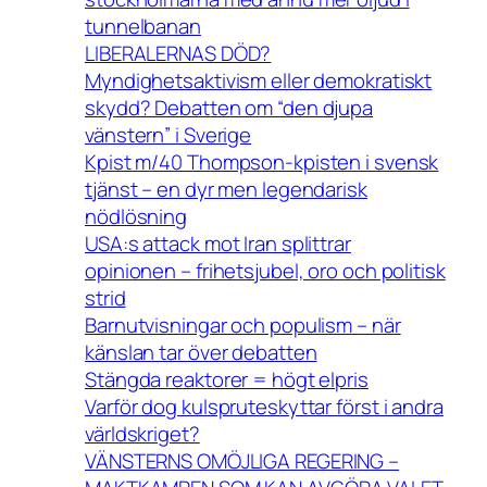
tunnelbanan
LIBERALERNAS DÖD?
Myndighetsaktivism eller demokratiskt
skydd? Debatten om “den djupa
vänstern” i Sverige
Kpist m/40 Thompson-kpisten i svensk
tjänst – en dyr men legendarisk
nödlösning
USA:s attack mot Iran splittrar
opinionen – frihetsjubel, oro och politisk
strid
Barnutvisningar och populism – när
känslan tar över debatten
Stängda reaktorer = högt elpris
Varför dog kulspruteskyttar först i andra
världskriget?
VÄNSTERNS OMÖJLIGA REGERING –