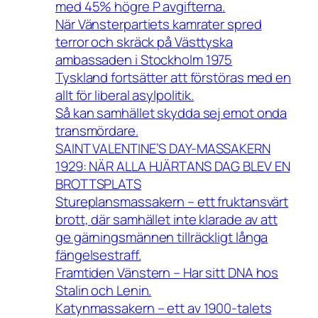
med 45% högre P avgifterna.
När Vänsterpartiets kamrater spred
terror och skräck på Västtyska
ambassaden i Stockholm 1975
Tyskland fortsätter att förstöras med en
allt för liberal asylpolitik.
Så kan samhället skydda sej emot onda
transmördare.
SAINT VALENTINE’S DAY-MASSAKERN
1929: NÄR ALLA HJÄRTANS DAG BLEV EN
BROTTSPLATS
Stureplansmassakern – ett fruktansvärt
brott, där samhället inte klarade av att
ge gärningsmännen tillräckligt långa
fängelsestraff.
Framtiden Vänstern – Har sitt DNA hos
Stalin och Lenin.
Katynmassakern – ett av 1900-talets