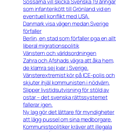
Sossarna vill skicka Svenska 19 åringar
som infanterikött till Grönland vid en
eventuell konflikt med USA.
Danmark visa vägen medan Sverige
förfaller
Berlin, en stad som förfaller pga en allt
liberal migrationspolitik
Vänstern och världsordningen
Zahra och Afshads vägra att åka hem,
de klamra sej kvar i Sverige.
Vänsterextremist kör på ICE-polis och
skjuter ihjäl kommunisten i nödvärn.
Slipper livstidsutvisning för stöld av
ostar – det svenska rättssystemet
fallerar igen.
Ny lag gör det lättare för myndigheter
att lägg pussel om sina medborgare.
Kommunistpolitiker kräver att illegala