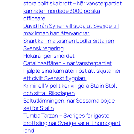
stora politiska brott – När vänsterpartiet
kamrater mördade 3000 polska
officeare
David från Syrien vill suga ut Sverige till
max innan han återvandrar.
Snart kan marxismen bödlar sitta i en
Svensk regering
Hökarängensmordet
Catalinaaffären – när Vänsterpartiet
hjälpte sina kamrater i öst att skjuta ner
ett civilt Svenskt flygplan.
Kriminell V politiker vill göra Stalin Stolt
och sitta i Riksdagen
Baltutlämningen, när Sossarna böjde
sej för Stalin
Tumba Tarzan – Sveriges farligaste
brottsling när Sverige var ett homogent
land