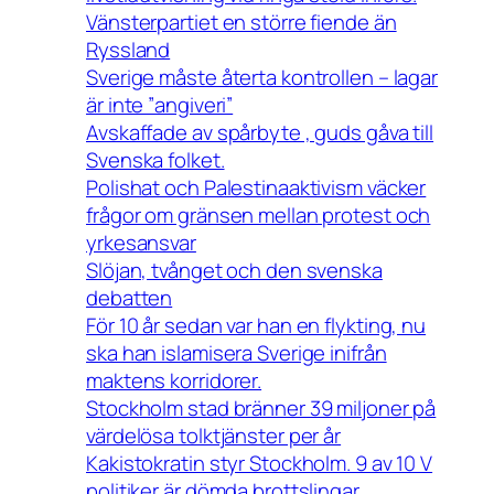
Vänsterpartiet en större fiende än
Ryssland
Sverige måste återta kontrollen – lagar
är inte ”angiveri”
Avskaffade av spårbyte , guds gåva till
Svenska folket.
Polishat och Palestinaaktivism väcker
frågor om gränsen mellan protest och
yrkesansvar
Slöjan, tvånget och den svenska
debatten
För 10 år sedan var han en flykting, nu
ska han islamisera Sverige inifrån
maktens korridorer.
Stockholm stad bränner 39 miljoner på
värdelösa tolktjänster per år
Kakistokratin styr Stockholm. 9 av 10 V
politiker är dömda brottslingar.