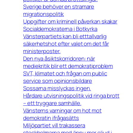
Sverige behöver en stramare
migrationspolitik
Uppgifter om kriminell påverkan skakar
Socialdemokraterna i Botkyrka
Vänsterpartiets kan bli etttallvarlig
säkerhetshot efter valet om det får
ministerposter.
Den nya åsiktskorridoren: när
mediekritik blir ett demokratiproblem
SVT, klimatet och frågan om public
service som opinionsbildare
Sossarna misslyckas ingen.
Hårdare utvisningspolitik vid ringa brott
– ett tryggare samhälle.
Vänsterns varningar om hot mot
demokratin ifrågasätts
Miljöpartiet vill trakassera
stockholmarna med ännu mer oljud i