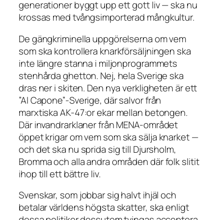
generationer byggt upp ett gott liv — ska nu
krossas med tvångsimporterad mångkultur.
De gängkriminella uppgörelserna om vem
som ska kontrollera knarkförsäljningen ska
inte längre stanna i miljonprogrammets
stenhårda ghetton. Nej, hela Sverige ska
dras ner i skiten. Den nya verkligheten är ett
”Al Capone”-Sverige, där salvor från
marxtiska AK-47:or ekar mellan betongen.
Där invandrarklaner från MENA-området
öppet krigar om vem som ska sälja knarket —
och det ska nu sprida sig till Djursholm,
Bromma och alla andra områden där folk slitit
ihop till ett bättre liv.
Svenskar, som jobbar sig halvt ihjäl och
betalar världens högsta skatter, ska enligt
dessa politiker dessutom tvingas acceptera