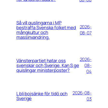
Så vill quslingarna i MP
2026-
bestraffa Svenska folket med
mångkultur och
08-07
massinvandring.
2026-
Vänsterpartiet hatar oss
08-
svenskar och Sverige. Kan S ge
quislingar ministerposter?
04
2026-08-
L bli bojsänke för tidö och
Sverige
03