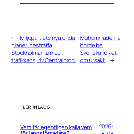
←
Miljöpartiets nya onda
Muhammaderna
planer, bestraffa
borde be
Stockholmarna med
Svenska folket
trafikkaos, riv Centralbron.
om ursäkt.
→
FLER INLÄGG
2026-
Vem får egentligen kalla vem
för landsförrädare?
08-08