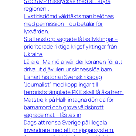
S och MP misslyckas med att styra
regionen .
Livstidsdömd våldtäktsman belönas
med permission – du betalar för
lyxvården.
Staffanstorp vägrade låtasflyktingar –
prioriterade riktiga krigsflyktingar från
Ukraina
Lärare i Malmö använder koranen för att
driva ut djävulen ur sinnesslöa barn.
L snart historia i Svensk riksdag
”Journalist” med kopplingar till
terroriststämplade PKK skall få åka hem.
Matstrejk på Hall: intagna dömda för
barnamord och grova våldsbrott
vägrade mat – låstes in
Dags att rensa Sverige på illegala
invandrare med ett prisjägarsystem.