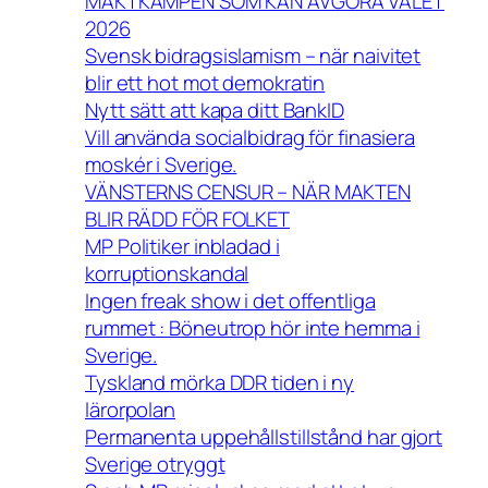
MAKTKAMPEN SOM KAN AVGÖRA VALET
2026
Svensk bidragsislamism – när naivitet
blir ett hot mot demokratin
Nytt sätt att kapa ditt BankID
Vill använda socialbidrag för finasiera
moskér i Sverige.
VÄNSTERNS CENSUR – NÄR MAKTEN
BLIR RÄDD FÖR FOLKET
MP Politiker inbladad i
korruptionskandal
Ingen freak show i det offentliga
rummet : Böneutrop hör inte hemma i
Sverige.
Tyskland mörka DDR tiden i ny
lärorpolan
Permanenta uppehållstillstånd har gjort
Sverige otryggt