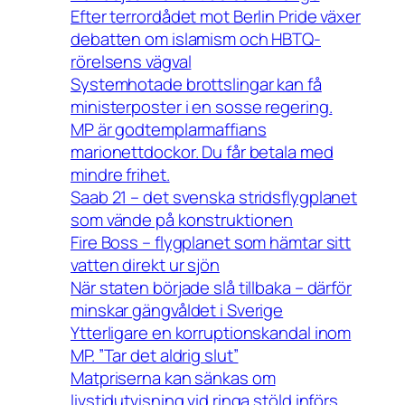
Efter terrordådet mot Berlin Pride växer
debatten om islamism och HBTQ-
rörelsens vägval
Systemhotade brottslingar kan få
ministerposter i en sosse regering.
MP är godtemplarmaffians
marionettdockor. Du får betala med
mindre frihet.
Saab 21 – det svenska stridsflygplanet
som vände på konstruktionen
Fire Boss – flygplanet som hämtar sitt
vatten direkt ur sjön
När staten började slå tillbaka – därför
minskar gängvåldet i Sverige
Ytterligare en korruptionskandal inom
MP. ”Tar det aldrig slut”
Matpriserna kan sänkas om
livstidutvisning vid ringa stöld införs.