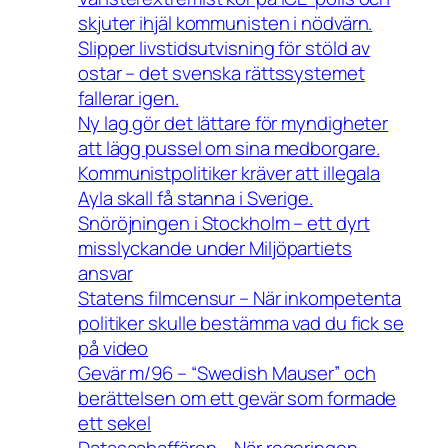
skjuter ihjäl kommunisten i nödvärn.
Slipper livstidsutvisning för stöld av
ostar – det svenska rättssystemet
fallerar igen.
Ny lag gör det lättare för myndigheter
att lägg pussel om sina medborgare.
Kommunistpolitiker kräver att illegala
Ayla skall få stanna i Sverige.
Snöröjningen i Stockholm – ett dyrt
misslyckande under Miljöpartiets
ansvar
Statens filmcensur – När inkompetenta
politiker skulle bestämma vad du fick se
på video
Gevär m/96 – “Swedish Mauser” och
berättelsen om ett gevär som formade
ett sekel
Datasaabaffären – När regeringen