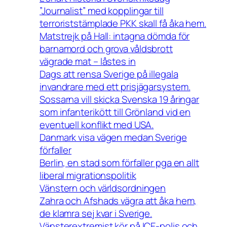
”Journalist” med kopplingar till
terroriststämplade PKK skall få åka hem.
Matstrejk på Hall: intagna dömda för
barnamord och grova våldsbrott
vägrade mat – låstes in
Dags att rensa Sverige på illegala
invandrare med ett prisjägarsystem.
Sossarna vill skicka Svenska 19 åringar
som infanterikött till Grönland vid en
eventuell konflikt med USA.
Danmark visa vägen medan Sverige
förfaller
Berlin, en stad som förfaller pga en allt
liberal migrationspolitik
Vänstern och världsordningen
Zahra och Afshads vägra att åka hem,
de klamra sej kvar i Sverige.
Vänsterextremist kör på ICE-polis och