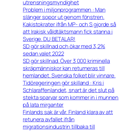
utrensningsmyndighet
Problem i miljonprogrammen : Man
slänger sopor ut genom fönstren.
Kakistokrater ifrån MP- och S gjorde så
att Irakisk våldtäktsmann fick stanna i
Sverige. DU BETALAR!
SD gör skillnad och ökar med 3,2%
sedan valet 2022
SD gör skillnad. Över 3 000 kriminella
skräpmänniskor kan returneras till
hemlandet. Svenska folket blir vinnare.
Tidöregeringen gör skilland : Kris i
Schlaraffenlandet, snart är det slut på
stekta sparvar som kommer in i munnen
på lata mirganter
Finlands sak är vår. Finland klara av att
retunera avfallet ifrån
migrationsindustrin tillbaka till