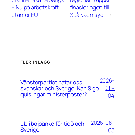
– Nu på arbetskraft
finasieringen till
utanför EU
Spårvagn syd
→
FLER INLÄGG
2026-
Vänsterpartiet hatar oss
08-
svenskar och Sverige. Kan S ge
quislingar ministerposter?
04
2026-08-
L bli bojsänke för tidö och
Sverige
03