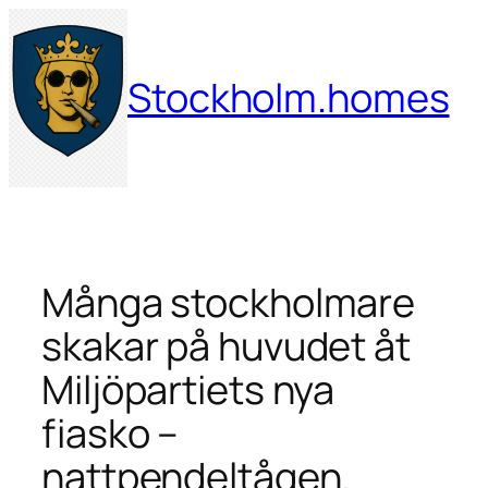
Hoppa
till
innehåll
Stockholm.homes
Många stockholmare
skakar på huvudet åt
Miljöpartiets nya
fiasko –
nattpendeltågen.