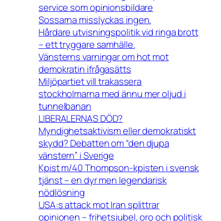
service som opinionsbildare
Sossarna misslyckas ingen.
Hårdare utvisningspolitik vid ringa brott
– ett tryggare samhälle.
Vänsterns varningar om hot mot
demokratin ifrågasätts
Miljöpartiet vill trakassera
stockholmarna med ännu mer oljud i
tunnelbanan
LIBERALERNAS DÖD?
Myndighetsaktivism eller demokratiskt
skydd? Debatten om “den djupa
vänstern” i Sverige
Kpist m/40 Thompson-kpisten i svensk
tjänst – en dyr men legendarisk
nödlösning
USA:s attack mot Iran splittrar
opinionen – frihetsjubel, oro och politisk