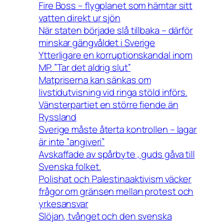
Fire Boss – flygplanet som hämtar sitt
vatten direkt ur sjön
När staten började slå tillbaka – därför
minskar gängvåldet i Sverige
Ytterligare en korruptionskandal inom
MP. ”Tar det aldrig slut”
Matpriserna kan sänkas om
livstidutvisning vid ringa stöld införs.
Vänsterpartiet en större fiende än
Ryssland
Sverige måste återta kontrollen – lagar
är inte ”angiveri”
Avskaffade av spårbyte , guds gåva till
Svenska folket.
Polishat och Palestinaaktivism väcker
frågor om gränsen mellan protest och
yrkesansvar
Slöjan, tvånget och den svenska