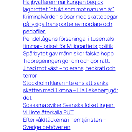
Haijbyaffären: när kungen begick
lagbrottet ”otukt som mot naturen är”.
Kriminalvården slösar med skattepegar
på lyxiga transporter av mördare och
pedofiler.
Pendeltågens förseningar i tusentals
timmar– priset för Miljöpartiets politik
Spårbytet gav människor falska hopp.
Tidöregeringen gör om och gör rätt.
Jihad mot väst – tolerans, teokrati och
terror
Stockholm klarar inte ens att sänka
skatten med 1 krona – lilla Lekeberg gör
det
Sossarna sviker Svenska folket ingen.
Vill inte återkalla PUT
Efter våldtäckerna i hemtjänsten –
Sverige behöver en