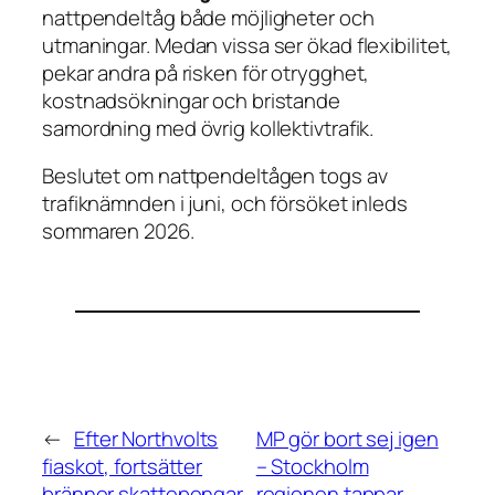
nattpendeltåg både möjligheter och
utmaningar. Medan vissa ser ökad flexibilitet,
pekar andra på risken för otrygghet,
kostnadsökningar och bristande
samordning med övrig kollektivtrafik.
Beslutet om nattpendeltågen togs av
trafiknämnden i juni, och försöket inleds
sommaren 2026.
←
Efter Northvolts
MP gör bort sej igen
fiaskot, fortsätter
– Stockholm
bränner skattepengar
regionen tappar