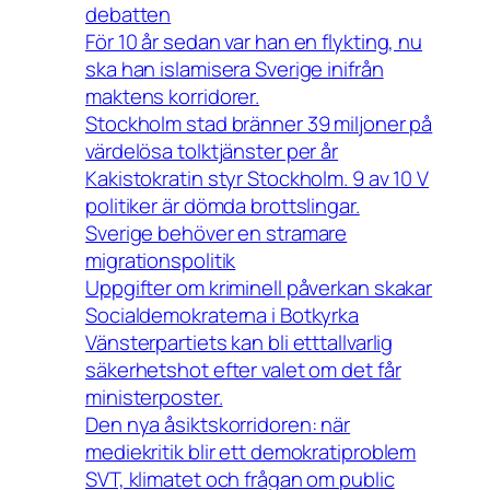
debatten
För 10 år sedan var han en flykting, nu
ska han islamisera Sverige inifrån
maktens korridorer.
Stockholm stad bränner 39 miljoner på
värdelösa tolktjänster per år
Kakistokratin styr Stockholm. 9 av 10 V
politiker är dömda brottslingar.
Sverige behöver en stramare
migrationspolitik
Uppgifter om kriminell påverkan skakar
Socialdemokraterna i Botkyrka
Vänsterpartiets kan bli etttallvarlig
säkerhetshot efter valet om det får
ministerposter.
Den nya åsiktskorridoren: när
mediekritik blir ett demokratiproblem
SVT, klimatet och frågan om public