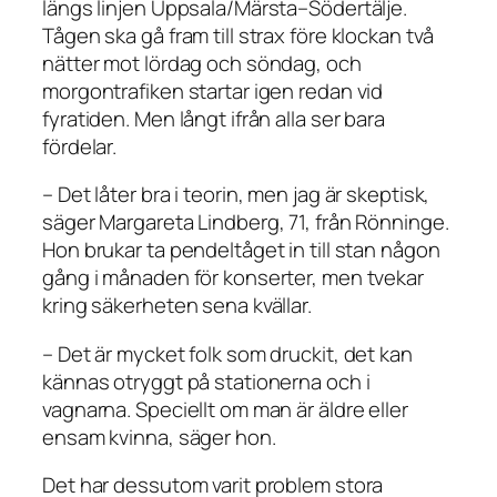
längs linjen Uppsala/Märsta–Södertälje.
Tågen ska gå fram till strax före klockan två
nätter mot lördag och söndag, och
morgontrafiken startar igen redan vid
fyratiden. Men långt ifrån alla ser bara
fördelar.
– Det låter bra i teorin, men jag är skeptisk,
säger Margareta Lindberg, 71, från Rönninge.
Hon brukar ta pendeltåget in till stan någon
gång i månaden för konserter, men tvekar
kring säkerheten sena kvällar.
– Det är mycket folk som druckit, det kan
kännas otryggt på stationerna och i
vagnarna. Speciellt om man är äldre eller
ensam kvinna, säger hon.
Det har dessutom varit problem stora