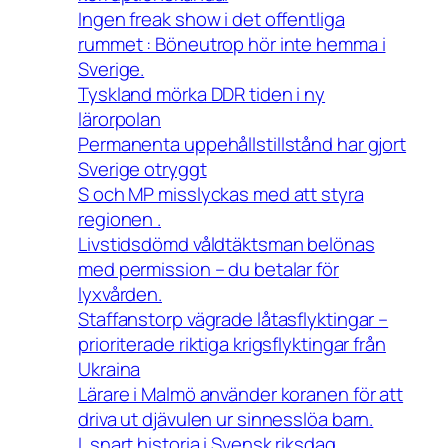
Ingen freak show i det offentliga
rummet : Böneutrop hör inte hemma i
Sverige.
Tyskland mörka DDR tiden i ny
lärorpolan
Permanenta uppehållstillstånd har gjort
Sverige otryggt
S och MP misslyckas med att styra
regionen .
Livstidsdömd våldtäktsman belönas
med permission – du betalar för
lyxvården.
Staffanstorp vägrade låtasflyktingar –
prioriterade riktiga krigsflyktingar från
Ukraina
Lärare i Malmö använder koranen för att
driva ut djävulen ur sinnesslöa barn.
L snart historia i Svensk riksdag