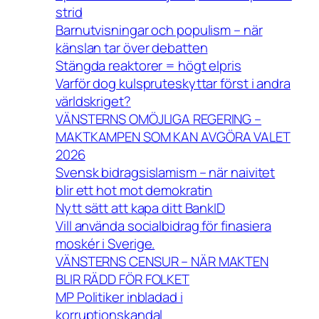
strid
Barnutvisningar och populism – när
känslan tar över debatten
Stängda reaktorer = högt elpris
Varför dog kulspruteskyttar först i andra
världskriget?
VÄNSTERNS OMÖJLIGA REGERING –
MAKTKAMPEN SOM KAN AVGÖRA VALET
2026
Svensk bidragsislamism – när naivitet
blir ett hot mot demokratin
Nytt sätt att kapa ditt BankID
Vill använda socialbidrag för finasiera
moskér i Sverige.
VÄNSTERNS CENSUR – NÄR MAKTEN
BLIR RÄDD FÖR FOLKET
MP Politiker inbladad i
korruptionskandal