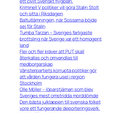
ett civilt Svenskt flygplan.
Kriminell V politiker vill göra Stalin Stolt
och sitta i Riksdagen
Baltutlämningen, när Sossarna böjde
sej för Stalin
Tumba Tarzan – Sveriges farligaste
brottsling när Sverige var ett homogent
land
Fler och fler kräver att PUT skall
återkallas och omvandlas till
medborgarskap
Vänsterpartiets korrupta politiker gör
att vården fungera usel i region
Stockholm
Olle Möller – löparstjärnan som blev
Sveriges mest omstridda morddömde
Den bästa julklappen till svenska folket
vore ett fungerande deporteringsverk.