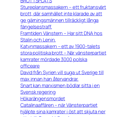
BROTTSPLATS
Stureplansmassakern – ett fruktansvärt
brott, där samhället inte klarade av att
ge gärningsmännen tillräckligt långa
fängelsestraff.
Framtiden Vänstern – Har sitt DNA hos
Stalin och Lenin.
Katynmassakern – ett av 1900-talets
stora politiska brott – När vänsterpartiet
kamrater mördade 3000 polska
officeare
David från Syrien vill suga ut Sverige till
max innan han återvandrar.
Snart kan marxismen bödlar sitta i en
Svensk regering
Hökarängensmordet
Catalinaaffären – när Vänsterpartiet
hjälpte sina kamrater i öst att skjuta ner