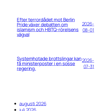
Efter terrordådet mot Berlin
2026-
Pride växer debatten om
islamism och HBTQ-rörelsens
08-01
vägval
Systemhotade brottslingar kan
2026-
få ministerposter i en sosse
07-31
regering.
augusti 2026
juli 2026