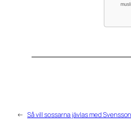
musl
←
Så vill sossarna jävlas med Svensson