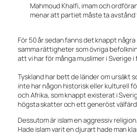
Mahmoud Khalfi, imam och ordförande
menar att partiet måste ta avstånd f
För 50 år sedan fanns det knappt några m
samma rättigheter som övriga befolkninge
att vi har för många muslimer i Sverige i 
Tyskland har bett de länder om ursäkt s
inte har någon historisk eller kulturell
och Afrika, som knappt existerat i Sverig
högsta skatter och ett generöst välfär
Dessutom är islam en aggressiv religion, 
Hade islam varit en djurart hade man kl