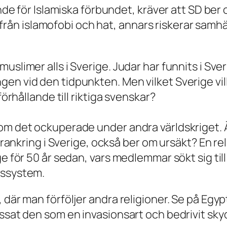
 för Islamiska förbundet, kräver att SD ber o
rån islamofobi och hat, annars riskerar samhäll
uslimer alls i Sverige. Judar har funnits i Sv
n vid den tidpunkten. Men vilket Sverige vill 
förhållande till riktiga svenskar?
om det ockuperade under andra världskriget. Är
 förankring i Sverige, också ber om ursäkt? En 
e för 50 år sedan, vars medlemmar sökt sig till
dssystem.
där man förföljer andra religioner. Se på Egypt
assat den som en invasionsart och bedrivit sky