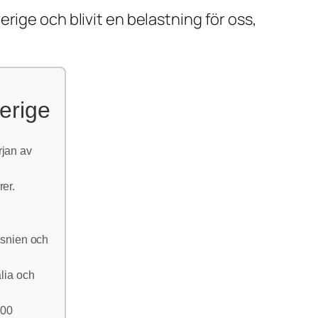
rige och blivit en belastning för oss,
erige
rjan av
rer.
h
osnien och
lia och
000