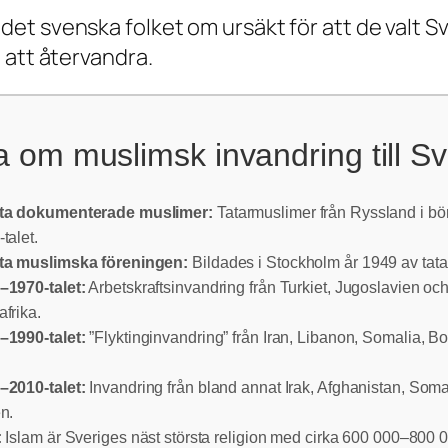
t svenska folket om ursäkt för att de valt Sve
 att återvandra.
a om muslimsk invandring till Sv
ta dokumenterade muslimer:
Tatarmuslimer från Ryssland i bö
talet.
ta muslimska föreningen:
Bildades i Stockholm år 1949 av tata
–1970-talet:
Arbetskraftsinvandring från Turkiet, Jugoslavien oc
frika.
–1990-talet:
”Flyktinginvandring” från Iran, Libanon, Somalia, B
–2010-talet:
Invandring från bland annat Irak, Afghanistan, Soma
n.
:
Islam är Sveriges näst största religion med cirka 600 000–800 