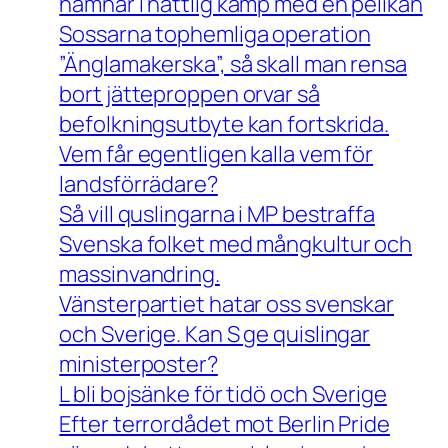
hamnar i nattlig kamp med en pelikan
Sossarna tophemliga operation
”Änglamakerska”, så skall man rensa
bort jätteproppen orvar så
befolkningsutbyte kan fortskrida.
Vem får egentligen kalla vem för
landsförrädare?
Så vill quslingarna i MP bestraffa
Svenska folket med mångkultur och
massinvandring.
Vänsterpartiet hatar oss svenskar
och Sverige. Kan S ge quislingar
ministerposter?
L bli bojsänke för tidö och Sverige
Efter terrordådet mot Berlin Pride