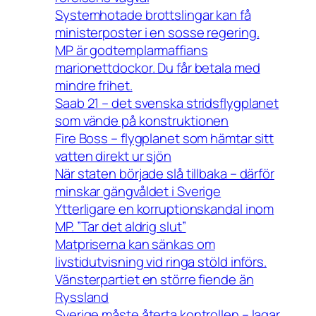
Systemhotade brottslingar kan få
ministerposter i en sosse regering.
MP är godtemplarmaffians
marionettdockor. Du får betala med
mindre frihet.
Saab 21 – det svenska stridsflygplanet
som vände på konstruktionen
Fire Boss – flygplanet som hämtar sitt
vatten direkt ur sjön
När staten började slå tillbaka – därför
minskar gängvåldet i Sverige
Ytterligare en korruptionskandal inom
MP. ”Tar det aldrig slut”
Matpriserna kan sänkas om
livstidutvisning vid ringa stöld införs.
Vänsterpartiet en större fiende än
Ryssland
Sverige måste återta kontrollen – lagar