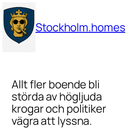
Hoppa
till
innehåll
Stockholm.homes
Allt fler boende bli
störda av högljuda
krogar och politiker
vägra att lyssna.