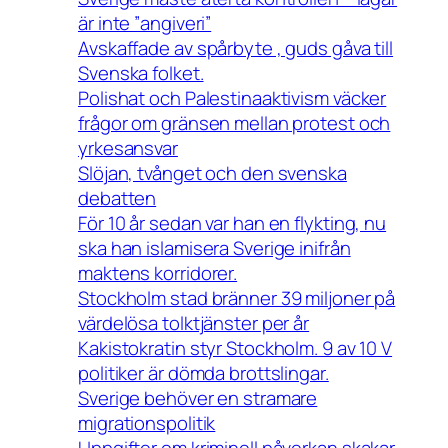
är inte ”angiveri”
Avskaffade av spårbyte , guds gåva till
Svenska folket.
Polishat och Palestinaaktivism väcker
frågor om gränsen mellan protest och
yrkesansvar
Slöjan, tvånget och den svenska
debatten
För 10 år sedan var han en flykting, nu
ska han islamisera Sverige inifrån
maktens korridorer.
Stockholm stad bränner 39 miljoner på
värdelösa tolktjänster per år
Kakistokratin styr Stockholm. 9 av 10 V
politiker är dömda brottslingar.
Sverige behöver en stramare
migrationspolitik
Uppgifter om kriminell påverkan skakar