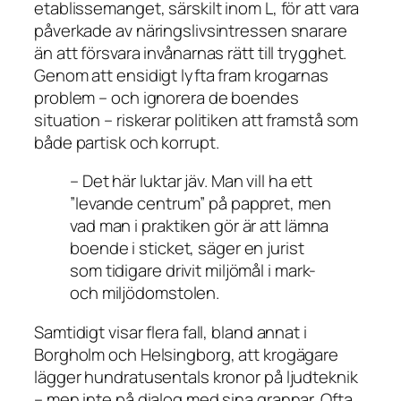
etablissemanget, särskilt inom L, för att vara
påverkade av näringslivsintressen snarare
än att försvara invånarnas rätt till trygghet.
Genom att ensidigt lyfta fram krogarnas
problem – och ignorera de boendes
situation – riskerar politiken att framstå som
både partisk och korrupt.
– Det här luktar jäv. Man vill ha ett
”levande centrum” på pappret, men
vad man i praktiken gör är att lämna
boende i sticket, säger en jurist
som tidigare drivit miljömål i mark-
och miljödomstolen.
Samtidigt visar flera fall, bland annat i
Borgholm och Helsingborg, att krogägare
lägger hundratusentals kronor på ljudteknik
– men inte på dialog med sina grannar. Ofta