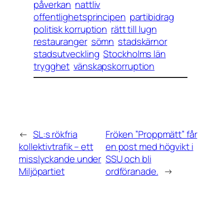
påverkan
nattliv
offentlighetsprincipen
partibidrag
politisk korruption
rätt till lugn
restauranger
sömn
stadskärnor
stadsutveckling
Stockholms län
trygghet
vänskapskorruption
←
SL:s rökfria
Fröken ”Proppmätt” får
kollektivtrafik – ett
en post med högvikt i
misslyckande under
SSU och bli
Miljöpartiet
ordföranade.
→