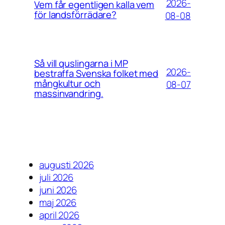
2026-
Vem får egentligen kalla vem
för landsförrädare?
08-08
Så vill quslingarna i MP
2026-
bestraffa Svenska folket med
mångkultur och
08-07
massinvandring.
augusti 2026
juli 2026
juni 2026
maj 2026
april 2026