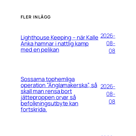
FLER INLÄGG
2026-
Lighthouse Keeping – när Kalle
08-
Anka hamnar i nattlig kamp
med en pelikan
08
Sossarna tophemliga
operation ”Änglamakerska”, så
2026-
skall man rensa bort
08-
jätteproppen orvar så
08
befolkningsutbyte kan
fortskrida.