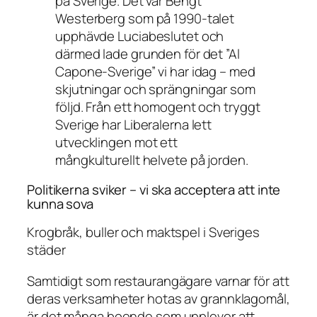
på Sverige. Det var Bengt
Westerberg som på 1990-talet
upphävde Luciabeslutet och
därmed lade grunden för det ”Al
Capone-Sverige” vi har idag – med
skjutningar och sprängningar som
följd. Från ett homogent och tryggt
Sverige har Liberalerna lett
utvecklingen mot ett
mångkulturellt helvete på jorden.
Politikerna sviker – vi ska acceptera att inte
kunna sova
Krogbråk, buller och maktspel i Sveriges
städer
Samtidigt som restaurangägare varnar för att
deras verksamheter hotas av grannklagomål,
är det många boende som upplever att