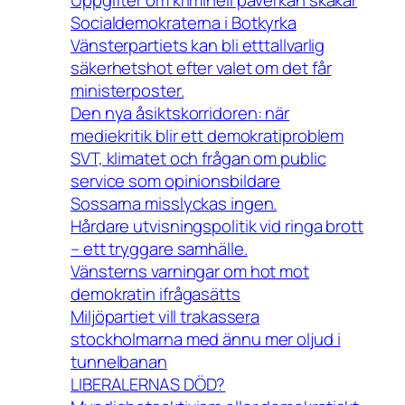
Socialdemokraterna i Botkyrka
Vänsterpartiets kan bli etttallvarlig
säkerhetshot efter valet om det får
ministerposter.
Den nya åsiktskorridoren: när
mediekritik blir ett demokratiproblem
SVT, klimatet och frågan om public
service som opinionsbildare
Sossarna misslyckas ingen.
Hårdare utvisningspolitik vid ringa brott
– ett tryggare samhälle.
Vänsterns varningar om hot mot
demokratin ifrågasätts
Miljöpartiet vill trakassera
stockholmarna med ännu mer oljud i
tunnelbanan
LIBERALERNAS DÖD?