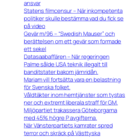
ansvar
Statens filmcensur – När inkompetenta
politiker skulle bestämma vad du fick se
på video
Gevär m/96 – “Swedish Mauser” och
berättelsen om ett gevär som formade
ett sekel
Datasaabaffären – När regeringen
Palme sålde USA teknik illegalt till
banditstater bakom järnridån.
Mariam vill fortsätta vara en belastning
för Svenska folket.
Våldtäkter inom hemtjänster som tystas
ner och extremt liberala straff för GM.
Miljöpartiet trakassera Göteborgarna
med 45% högre P avgifterna.
När Vänsterpartiets kamrater spred
terror och skräck på Västtyska