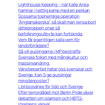
Lighthouse Keeping – när Kalle Anka
hamnar i nattlig kamp med en pelikan
Sossarna tophemliga operation
”Änglamakerska”, så skall man rensa bort
jätteproppen orvar så
befolkningsutbyte kan fortskrida.
Vem får egentligen kalla vem för
landsförrädare?
Så vill quslingarna i MP bestraffa
Svenska folket med mångkultur och
massinvandring.
Vänsterpartiet hatar oss svenskar och
Sverige. Kan S ge quislingar
ministerposter?
L bli bojsänke för tidö och Sverige
Efter terrordådet mot Berlin Pride växer
debatten om islamism och HBTQ-
rörelsens vägval