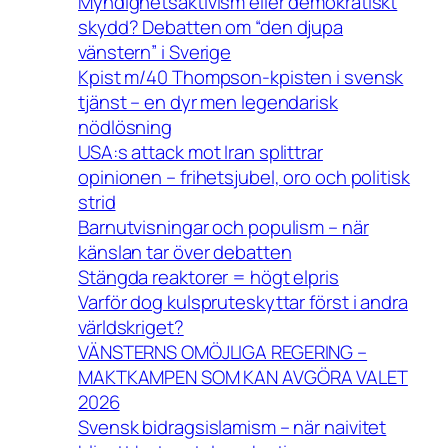
Myndighetsaktivism eller demokratiskt
skydd? Debatten om “den djupa
vänstern” i Sverige
Kpist m/40 Thompson-kpisten i svensk
tjänst – en dyr men legendarisk
nödlösning
USA:s attack mot Iran splittrar
opinionen – frihetsjubel, oro och politisk
strid
Barnutvisningar och populism – när
känslan tar över debatten
Stängda reaktorer = högt elpris
Varför dog kulspruteskyttar först i andra
världskriget?
VÄNSTERNS OMÖJLIGA REGERING –
MAKTKAMPEN SOM KAN AVGÖRA VALET
2026
Svensk bidragsislamism – när naivitet