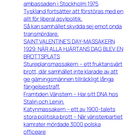
ambassaden i Stockholm 1975
Tyskland fortsätter att förstöras med en
allt för liberal asylpolitik.
Så kan samhället skydda sej emot onda
transmördare.
SAINT VALENTINE’S DAY-MASSAKERN
1929: NÄR ALLA HJÄRTANS DAG BLEV EN
BROTTSPLATS
Stureplansmassakern – ett fruktansvärt
brott, där samhället inte klarade av att
ge gärningsmännen tillräckligt långa
fängelsestraff.
Framtiden Vänstern – Har sitt DNA hos
Stalin och Lenin.
Katynmassakern – ett av 1900-talets
stora politiska brott – När vänsterpartiet
kamrater mördade 3000 polska
officeare