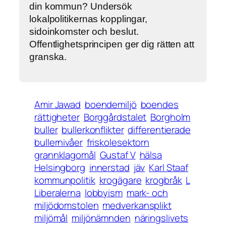
din kommun? Undersök
lokalpolitikernas kopplingar,
sidoinkomster och beslut.
Offentlighetsprincipen ger dig rätten att
granska.
Amir Jawad
boendemiljö
boendes
rättigheter
Borggårdstalet
Borgholm
buller
bullerkonflikter
differentierade
bullernivåer
friskolesektorn
grannklagomål
Gustaf V
hälsa
Helsingborg
innerstad
jäv
Karl Staaf
kommunpolitik
krogägare
krogbråk
L
Liberalerna
lobbyism
mark- och
miljödomstolen
medverkansplikt
miljömål
miljönämnden
näringslivets