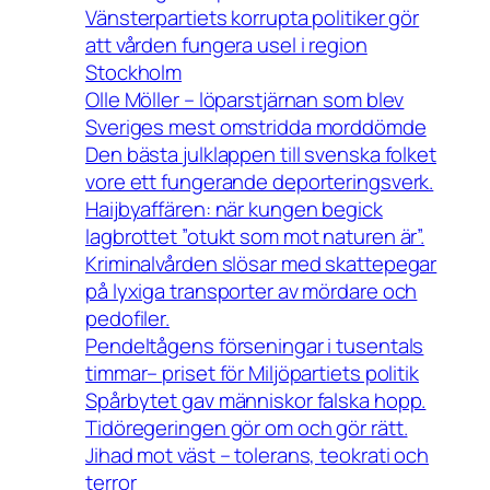
Vänsterpartiets korrupta politiker gör
att vården fungera usel i region
Stockholm
Olle Möller – löparstjärnan som blev
Sveriges mest omstridda morddömde
Den bästa julklappen till svenska folket
vore ett fungerande deporteringsverk.
Haijbyaffären: när kungen begick
lagbrottet ”otukt som mot naturen är”.
Kriminalvården slösar med skattepegar
på lyxiga transporter av mördare och
pedofiler.
Pendeltågens förseningar i tusentals
timmar– priset för Miljöpartiets politik
Spårbytet gav människor falska hopp.
Tidöregeringen gör om och gör rätt.
Jihad mot väst – tolerans, teokrati och
terror