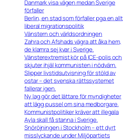
Danmark visa vägen medan Sverige
förfaller
Berlin, en stad som förfaller pga en allt
liberal migrationspolitik
Vänstern och världsordningen
Zahra och Afshads vägra att åka hem,
de klamra sej kvar i Sverige.
Vänsterextremist kör på ICE-polis och
skjuter ihjäl kommunisten i nödvärn.
Slipper livstidsutvisning för stöld av
ostar – det svenska rättssystemet
fallerar igen.
Ny lag gör det lättare för myndigheter
att lägg pussel om sina medborgare.
Kommunistpolitiker kräver att illegala
Ayla skall få stanna i Sverige.
Snöröjningen i Stockholm – ett dyrt
misslyckande under Miljöpartiets