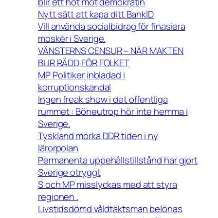
blir ett hot mot demokratin
Nytt sätt att kapa ditt BankID
Vill använda socialbidrag för finasiera
moskér i Sverige.
VÄNSTERNS CENSUR – NÄR MAKTEN
BLIR RÄDD FÖR FOLKET
MP Politiker inbladad i
korruptionskandal
Ingen freak show i det offentliga
rummet : Böneutrop hör inte hemma i
Sverige.
Tyskland mörka DDR tiden i ny
lärorpolan
Permanenta uppehållstillstånd har gjort
Sverige otryggt
S och MP misslyckas med att styra
regionen .
Livstidsdömd våldtäktsman belönas