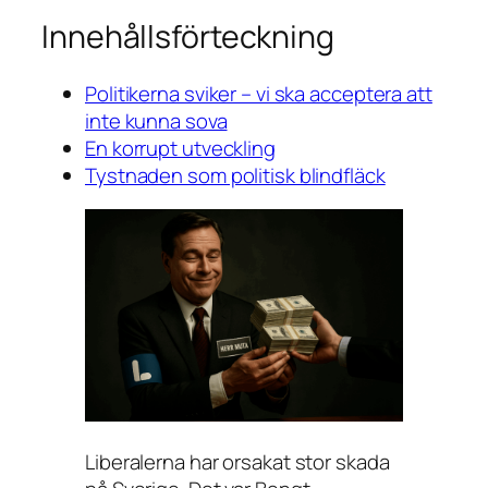
Innehållsförteckning
Politikerna sviker – vi ska acceptera att
inte kunna sova
En korrupt utveckling
Tystnaden som politisk blindfläck
Liberalerna har orsakat stor skada