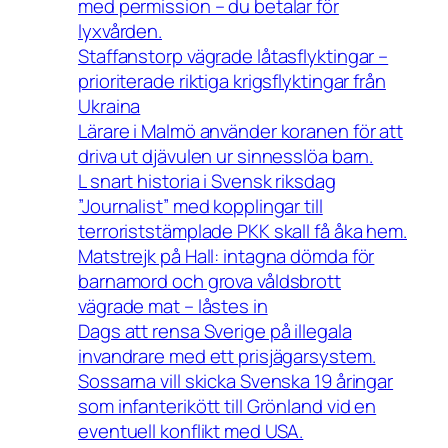
med permission – du betalar för
lyxvården.
Staffanstorp vägrade låtasflyktingar –
prioriterade riktiga krigsflyktingar från
Ukraina
Lärare i Malmö använder koranen för att
driva ut djävulen ur sinnesslöa barn.
L snart historia i Svensk riksdag
”Journalist” med kopplingar till
terroriststämplade PKK skall få åka hem.
Matstrejk på Hall: intagna dömda för
barnamord och grova våldsbrott
vägrade mat – låstes in
Dags att rensa Sverige på illegala
invandrare med ett prisjägarsystem.
Sossarna vill skicka Svenska 19 åringar
som infanterikött till Grönland vid en
eventuell konflikt med USA.