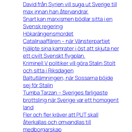
David från Syrien vill suga ut Sverige till
max innan han återvandrar.
Snart kan marxismen bödlar sitta i en
Svensk regering
Hökarängensmordet
Catalinaaffären – när Vänsterpartiet
hjälpte sina kamrater i öst att skjuta ner
ett civilt Svenskt flygplan.
Kriminell V politiker vill göra Stalin Stolt
och sitta i Riksdagen
Baltutlämningen, när Sossarna böjde
sej för Stalin
Tumba Tarzan – Sveriges farligaste
brottsling när Sverige var ett homogent
land
Fler och fler kräver att PUT skall
återkallas och omvandlas till
medborgarskap