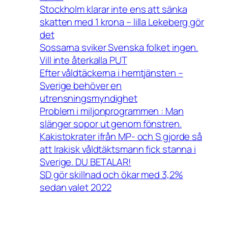
Stockholm klarar inte ens att sänka
skatten med 1 krona – lilla Lekeberg gör
det
Sossarna sviker Svenska folket ingen.
Vill inte återkalla PUT
Efter våldtäckerna i hemtjänsten –
Sverige behöver en
utrensningsmyndighet
Problem i miljonprogrammen : Man
slänger sopor ut genom fönstren.
Kakistokrater ifrån MP- och S gjorde så
att Irakisk våldtäktsmann fick stanna i
Sverige. DU BETALAR!
SD gör skillnad och ökar med 3,2%
sedan valet 2022