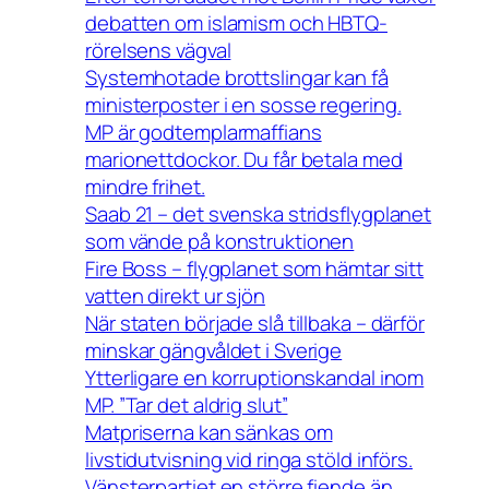
debatten om islamism och HBTQ-
rörelsens vägval
Systemhotade brottslingar kan få
ministerposter i en sosse regering.
MP är godtemplarmaffians
marionettdockor. Du får betala med
mindre frihet.
Saab 21 – det svenska stridsflygplanet
som vände på konstruktionen
Fire Boss – flygplanet som hämtar sitt
vatten direkt ur sjön
När staten började slå tillbaka – därför
minskar gängvåldet i Sverige
Ytterligare en korruptionskandal inom
MP. ”Tar det aldrig slut”
Matpriserna kan sänkas om
livstidutvisning vid ringa stöld införs.
Vänsterpartiet en större fiende än