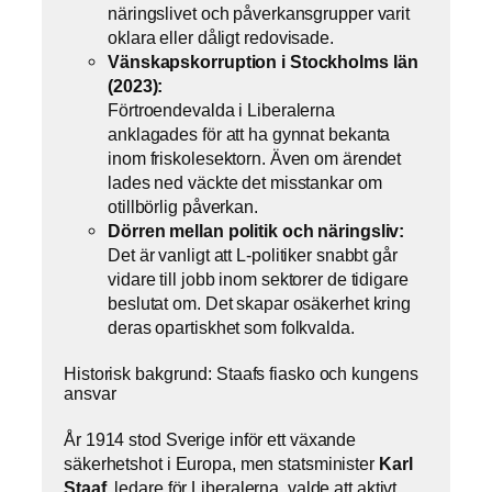
näringslivet och påverkansgrupper varit
oklara eller dåligt redovisade.
Vänskapskorruption i Stockholms län
(2023):
Förtroendevalda i Liberalerna
anklagades för att ha gynnat bekanta
inom friskolesektorn. Även om ärendet
lades ned väckte det misstankar om
otillbörlig påverkan.
Dörren mellan politik och näringsliv:
Det är vanligt att L-politiker snabbt går
vidare till jobb inom sektorer de tidigare
beslutat om. Det skapar osäkerhet kring
deras opartiskhet som folkvalda.
Historisk bakgrund: Staafs fiasko och kungens
ansvar
År 1914 stod Sverige inför ett växande
säkerhetshot i Europa, men statsminister
Karl
Staaf
, ledare för Liberalerna, valde att aktivt