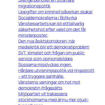
Sverige behöver en stramare
migrationspolitik
Uppgifter om kriminell påverkan skakar
Socialdemokraterna i Botkyrka
Vänsterpartiets kan bli etttallvarlig
säkerhetshot efter valet om det får
ministerposter.
Den nya åsiktskorridoren: när
mediekritik blir ett demokratiproblem
SVT, klimatet och frågan om public
service som opinionsbildare
Sossarna misslyckas ingen.
Hårdare utvisningspolitik vid ringa brott
– ett tryggare samhälle.
Vänsterns varningar om hot mot
demokratin ifrågasätts
Miljöpartiet vill trakassera
stockholmarna med ännu mer oljud i