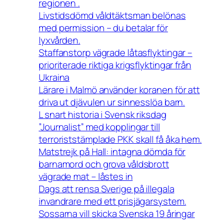
regionen .
Livstidsdömd våldtäktsman belönas
med permission – du betalar för
lyxvården.
Staffanstorp vägrade låtasflyktingar –
prioriterade riktiga krigsflyktingar från
Ukraina
Lärare i Malmö använder koranen för att
driva ut djävulen ur sinnesslöa barn.
L snart historia i Svensk riksdag
”Journalist” med kopplingar till
terroriststämplade PKK skall få åka hem.
Matstrejk på Hall: intagna dömda för
barnamord och grova våldsbrott
vägrade mat – låstes in
Dags att rensa Sverige på illegala
invandrare med ett prisjägarsystem.
Sossarna vill skicka Svenska 19 åringar