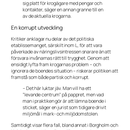
sig platt för krogägare med pengar och
kontakter, säger en annan granne till en
av de aktuella krogarna.
En korrupt utveckling
Kritiker anklagar nu delar av det politiska
etablissemanget, särskilt inom L, för att vara
påverkade av näringslivsintressen snarare än att
försvara invånarnas rätt till trygghet. Genom att
ensidigt lyfta fram krogarnas problem – och
ignorera de boendes situation – riskerar politiken att
framstå som både partisk och korrupt.
– Det här luktar jäv. Man vill ha ett
”levande centrum” på pappret, men vad
man i praktiken gör är att lämna boende i
sticket, säger en jurist som tidigare drivit
miljömål i mark- och miljödomstolen.
Samtidigt visar flera fall, bland annat i Borgholm och