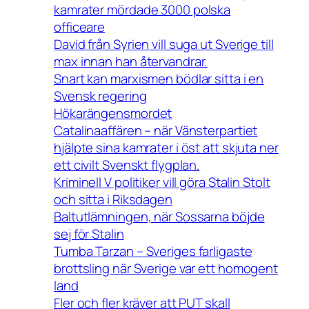
kamrater mördade 3000 polska
officeare
David från Syrien vill suga ut Sverige till
max innan han återvandrar.
Snart kan marxismen bödlar sitta i en
Svensk regering
Hökarängensmordet
Catalinaaffären – när Vänsterpartiet
hjälpte sina kamrater i öst att skjuta ner
ett civilt Svenskt flygplan.
Kriminell V politiker vill göra Stalin Stolt
och sitta i Riksdagen
Baltutlämningen, när Sossarna böjde
sej för Stalin
Tumba Tarzan – Sveriges farligaste
brottsling när Sverige var ett homogent
land
Fler och fler kräver att PUT skall