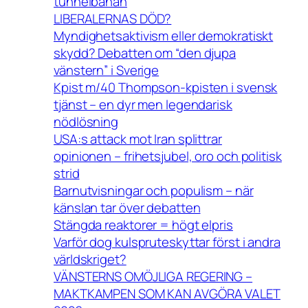
tunnelbanan
LIBERALERNAS DÖD?
Myndighetsaktivism eller demokratiskt
skydd? Debatten om “den djupa
vänstern” i Sverige
Kpist m/40 Thompson-kpisten i svensk
tjänst – en dyr men legendarisk
nödlösning
USA:s attack mot Iran splittrar
opinionen – frihetsjubel, oro och politisk
strid
Barnutvisningar och populism – när
känslan tar över debatten
Stängda reaktorer = högt elpris
Varför dog kulspruteskyttar först i andra
världskriget?
VÄNSTERNS OMÖJLIGA REGERING –
MAKTKAMPEN SOM KAN AVGÖRA VALET