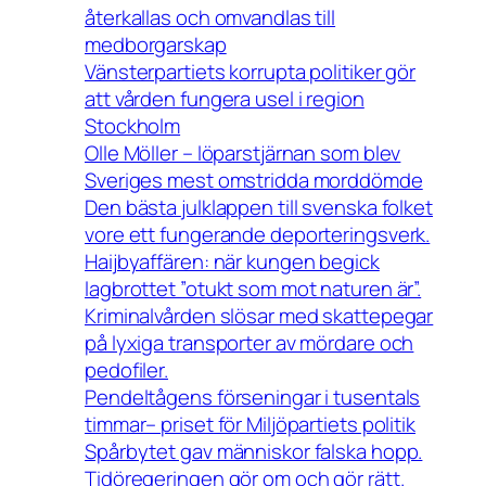
återkallas och omvandlas till
medborgarskap
Vänsterpartiets korrupta politiker gör
att vården fungera usel i region
Stockholm
Olle Möller – löparstjärnan som blev
Sveriges mest omstridda morddömde
Den bästa julklappen till svenska folket
vore ett fungerande deporteringsverk.
Haijbyaffären: när kungen begick
lagbrottet ”otukt som mot naturen är”.
Kriminalvården slösar med skattepegar
på lyxiga transporter av mördare och
pedofiler.
Pendeltågens förseningar i tusentals
timmar– priset för Miljöpartiets politik
Spårbytet gav människor falska hopp.
Tidöregeringen gör om och gör rätt.