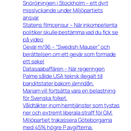
Snöröjningen i Stockholm – ett dyrt
misslyckande under Miljöpartiets
ansvar
Statens filmcensur – När inkompetenta
politiker skulle bestämma vad du fick se
på video
Gevär m/96 – “Swedish Mauser” och
berättelsen om ett gevär som formade
ett sekel
Datasaabaffären – När regeringen
Palme sålde USA teknik illegalt till
banditstater bakom järnridån.
Mariam vill fortsätta vara en belastning
för Svenska folket.
Våldtäkter inom hemtjänster som tystas
ner och extremt liberala straff för GM.
Miljöpartiet trakassera Göteborgarna
med 45% högre P avgifterna.