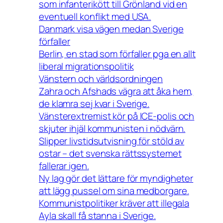
som infanterikött till Grönland vid en
eventuell konflikt med USA.
Danmark visa vägen medan Sverige
förfaller
Berlin, en stad som förfaller pga en allt
liberal migrationspolitik
Vänstern och världsordningen
Zahra och Afshads vägra att åka hem,
de klamra sej kvar i Sverige.
Vänsterextremist kör på ICE-polis och
skjuter ihjäl kommunisten i nödvärn.
Slipper livstidsutvisning för stöld av
ostar – det svenska rättssystemet
fallerar igen.
Ny lag gör det lättare för myndigheter
att lägg pussel om sina medborgare.
Kommunistpolitiker kräver att illegala
Ayla skall få stanna i Sverige.