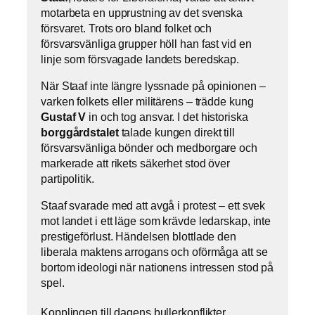
motarbeta en upprustning av det svenska
försvaret. Trots oro bland folket och
försvarsvänliga grupper höll han fast vid en
linje som försvagade landets beredskap.
När Staaf inte längre lyssnade på opinionen –
varken folkets eller militärens – trädde kung
Gustaf V
in och tog ansvar. I det historiska
borggårdstalet
talade kungen direkt till
försvarsvänliga bönder och medborgare och
markerade att rikets säkerhet stod över
partipolitik.
Staaf svarade med att avgå i protest – ett svek
mot landet i ett läge som krävde ledarskap, inte
prestigeförlust. Händelsen blottlade den
liberala maktens arrogans och oförmåga att se
bortom ideologi när nationens intressen stod på
spel.
Kopplingen till dagens bullerkonflikter