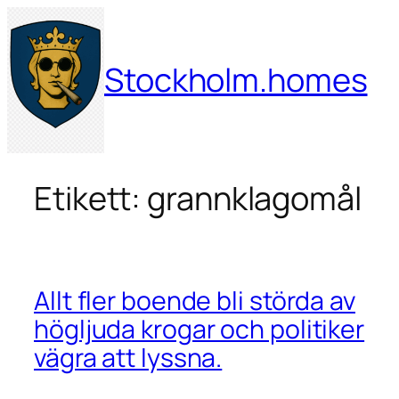
Hoppa
till
innehåll
Stockholm.homes
Etikett:
grannklagomål
Allt fler boende bli störda av
högljuda krogar och politiker
vägra att lyssna.