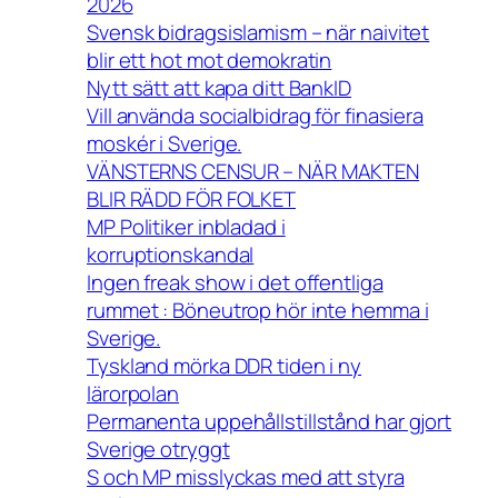
2026
Svensk bidragsislamism – när naivitet
blir ett hot mot demokratin
Nytt sätt att kapa ditt BankID
Vill använda socialbidrag för finasiera
moskér i Sverige.
VÄNSTERNS CENSUR – NÄR MAKTEN
BLIR RÄDD FÖR FOLKET
MP Politiker inbladad i
korruptionskandal
Ingen freak show i det offentliga
rummet : Böneutrop hör inte hemma i
Sverige.
Tyskland mörka DDR tiden i ny
lärorpolan
Permanenta uppehållstillstånd har gjort
Sverige otryggt
S och MP misslyckas med att styra