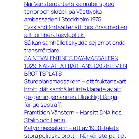
När Vänsterpartiets kamrater spred
terror och skräck på Västtyska
ambassaden i Stockholm 1975
Tyskland fortsätter att förstöras med en
allt för liberal asylpolitik.
Så kan samhället skydda sej emot onda
transmördare.
SAINT VALENTINE’S DAY-MASSAKERN
1929: NÄR ALLA HJÄRTANS DAG BLEV EN
BROTTSPLATS
Stureplansmassakern – ett fruktansvärt
brott, där samhället inte klarade av att
ge gärningsmännen tillräckligt långa
fängelsestraff.
Framtiden Vänstern – Har sitt DNA hos
Stalin och Lenin.
Katynmassakern – ett av 1900-talets
stora politiska brott – När vänsterpartiet