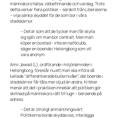
människors hälsa, välbefinnande och vardag. Trots
detta verkar flera politiker – särskilt från Liberalerna
– vilja sänka skyddet för de som bor i våra
stadskärnor.
– Det är som att de tycker man får skylla
sig själv om man bor centralt. Men man
köper en bostad – inte en nattklubb,
säger en boende i Helsingborg som vill
vara anonym.
Amir Jawad (L), ordförande i miljönämnden i
Helsingborg, föreslår nu att man ska införa så
kallade ”differentierade bullernivåer”, där boende i
stadskärnor får tåla mer oljud än andra. Kritiker
menar att det i praktiken innebär att politiken gör
skillnad på människors rätt till lugn – beroende på
adress.
– Det är otroligt anmärkningsvärt.
Politikerna borde skydda oss, inte lägga