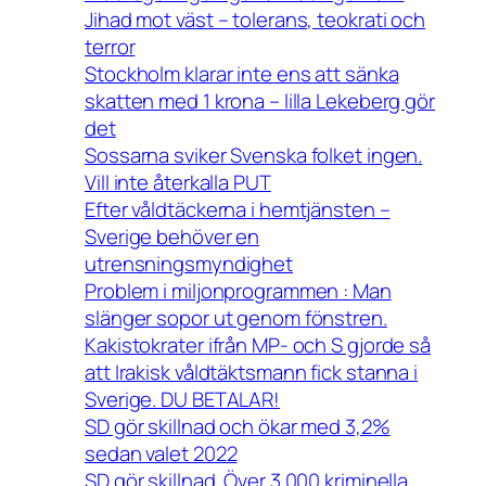
Jihad mot väst – tolerans, teokrati och
terror
Stockholm klarar inte ens att sänka
skatten med 1 krona – lilla Lekeberg gör
det
Sossarna sviker Svenska folket ingen.
Vill inte återkalla PUT
Efter våldtäckerna i hemtjänsten –
Sverige behöver en
utrensningsmyndighet
Problem i miljonprogrammen : Man
slänger sopor ut genom fönstren.
Kakistokrater ifrån MP- och S gjorde så
att Irakisk våldtäktsmann fick stanna i
Sverige. DU BETALAR!
SD gör skillnad och ökar med 3,2%
sedan valet 2022
SD gör skillnad. Över 3 000 kriminella