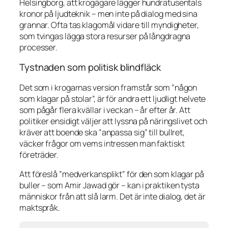
Helsingborg, att krogägare lägger hundratusentals
kronor på ljudteknik – men inte på dialog med sina
grannar. Ofta tas klagomål vidare till myndigheter,
som tvingas lägga stora resurser på långdragna
processer.
Tystnaden som politisk blindfläck
Det som i krogarnas version framstår som ”någon
som klagar på stolar”, är för andra ett ljudligt helvete
som pågår flera kvällar i veckan – år efter år. Att
politiker ensidigt väljer att lyssna på näringslivet och
kräver att boende ska ”anpassa sig” till bullret,
väcker frågor om vems intressen man faktiskt
företräder.
Att föreslå ”medverkansplikt” för den som klagar på
buller – som Amir Jawad gör – kan i praktiken tysta
människor från att slå larm. Det är inte dialog, det är
maktspråk.