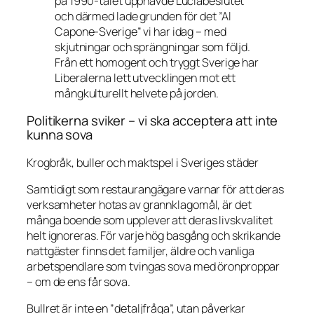
på 1990-talet upphävde Luciabeslutet
och därmed lade grunden för det ”Al
Capone-Sverige” vi har idag – med
skjutningar och sprängningar som följd.
Från ett homogent och tryggt Sverige har
Liberalerna lett utvecklingen mot ett
mångkulturellt helvete på jorden.
Politikerna sviker – vi ska acceptera att inte
kunna sova
Krogbråk, buller och maktspel i Sveriges städer
Samtidigt som restaurangägare varnar för att deras
verksamheter hotas av grannklagomål, är det
många boende som upplever att deras livskvalitet
helt ignoreras. För varje hög basgång och skrikande
nattgäster finns det familjer, äldre och vanliga
arbetspendlare som tvingas sova med öronproppar
– om de ens får sova.
Bullret är inte en ”detaljfråga”, utan påverkar