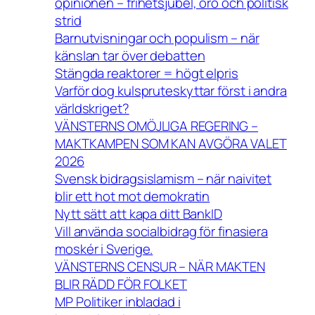
opinionen – frihetsjubel, oro och politisk
strid
Barnutvisningar och populism – när
känslan tar över debatten
Stängda reaktorer = högt elpris
Varför dog kulspruteskyttar först i andra
världskriget?
VÄNSTERNS OMÖJLIGA REGERING –
MAKTKAMPEN SOM KAN AVGÖRA VALET
2026
Svensk bidragsislamism – när naivitet
blir ett hot mot demokratin
Nytt sätt att kapa ditt BankID
Vill använda socialbidrag för finasiera
moskér i Sverige.
VÄNSTERNS CENSUR – NÄR MAKTEN
BLIR RÄDD FÖR FOLKET
MP Politiker inbladad i