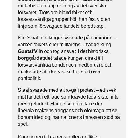
motarbeta en upprustning av det svenska
försvaret. Trots oro bland folket och
försvarsvänliga grupper höll han fast vid en
linje som försvagade landets beredskap.
När Staaf inte längre lyssnade på opinionen –
varken folkets eller militärens – trädde kung
Gustaf V
in och tog ansvar. I det historiska
borggårdstalet
talade kungen direkt till
försvarsvänliga bönder och medborgare och
markerade att rikets säkerhet stod över
partipolitik.
Staaf svarade med att avgå i protest – ett svek
mot landet i ett läge som krävde ledarskap, inte
prestigeförlust. Händelsen blottlade den
liberala maktens arrogans och oförmåga att se
bortom ideologi när nationens intressen stod på
spel.
Kopplingen till dagens bullerkonflikter