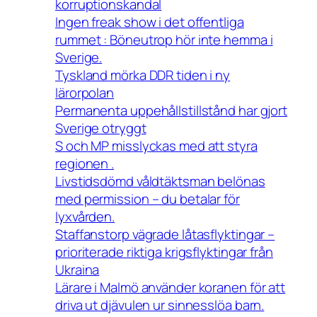
korruptionskandal
Ingen freak show i det offentliga
rummet : Böneutrop hör inte hemma i
Sverige.
Tyskland mörka DDR tiden i ny
lärorpolan
Permanenta uppehållstillstånd har gjort
Sverige otryggt
S och MP misslyckas med att styra
regionen .
Livstidsdömd våldtäktsman belönas
med permission – du betalar för
lyxvården.
Staffanstorp vägrade låtasflyktingar –
prioriterade riktiga krigsflyktingar från
Ukraina
Lärare i Malmö använder koranen för att
driva ut djävulen ur sinnesslöa barn.