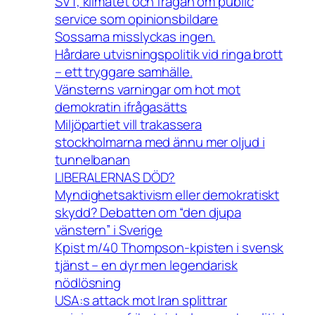
SVT, klimatet och frågan om public
service som opinionsbildare
Sossarna misslyckas ingen.
Hårdare utvisningspolitik vid ringa brott
– ett tryggare samhälle.
Vänsterns varningar om hot mot
demokratin ifrågasätts
Miljöpartiet vill trakassera
stockholmarna med ännu mer oljud i
tunnelbanan
LIBERALERNAS DÖD?
Myndighetsaktivism eller demokratiskt
skydd? Debatten om “den djupa
vänstern” i Sverige
Kpist m/40 Thompson-kpisten i svensk
tjänst – en dyr men legendarisk
nödlösning
USA:s attack mot Iran splittrar