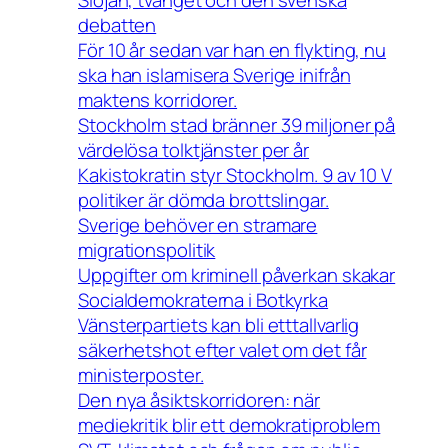
Slöjan, tvånget och den svenska
debatten
För 10 år sedan var han en flykting, nu
ska han islamisera Sverige inifrån
maktens korridorer.
Stockholm stad bränner 39 miljoner på
värdelösa tolktjänster per år
Kakistokratin styr Stockholm. 9 av 10 V
politiker är dömda brottslingar.
Sverige behöver en stramare
migrationspolitik
Uppgifter om kriminell påverkan skakar
Socialdemokraterna i Botkyrka
Vänsterpartiets kan bli etttallvarlig
säkerhetshot efter valet om det får
ministerposter.
Den nya åsiktskorridoren: när
mediekritik blir ett demokratiproblem