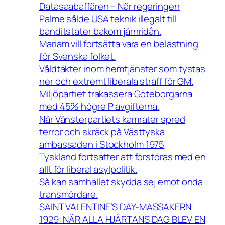
Datasaabaffären – När regeringen
Palme sålde USA teknik illegalt till
banditstater bakom järnridån.
Mariam vill fortsätta vara en belastning
för Svenska folket.
Våldtäkter inom hemtjänster som tystas
ner och extremt liberala straff för GM.
Miljöpartiet trakassera Göteborgarna
med 45% högre P avgifterna.
När Vänsterpartiets kamrater spred
terror och skräck på Västtyska
ambassaden i Stockholm 1975
Tyskland fortsätter att förstöras med en
allt för liberal asylpolitik.
Så kan samhället skydda sej emot onda
transmördare.
SAINT VALENTINE’S DAY-MASSAKERN
1929: NÄR ALLA HJÄRTANS DAG BLEV EN