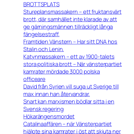
BROTTSPLATS
Stureplansmassakern – ett fruktansvärt
brott, där samhället inte klarade av att
ge gärningsmännen tillräckligt långa
fängelsestraff.
Framtiden Vänstern – Har sitt DNA hos
Stalin och Lenin.
Katynmassakern – ett av 1900-talets
stora politiska brott – När vänsterpartiet
kamrater mördade 3000 polska
officeare
David från Syrien vill suga ut Sverige till
max innan han återvandrar.
Snart kan marxismen bödlar sitta i en
Svensk regering
Hökarängensmordet
Catalinaaffären – när Vänsterpartiet
hjälpte sina kamrater i öst att skjuta ner