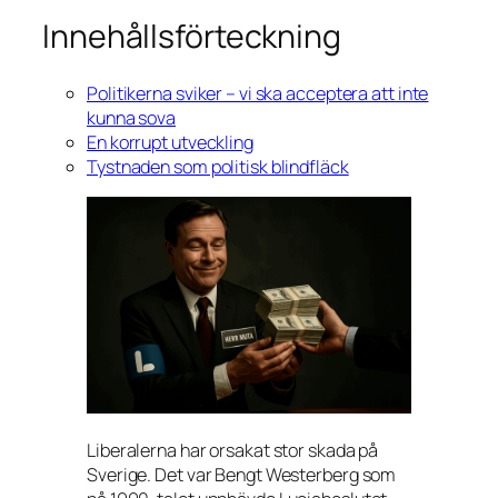
Innehållsförteckning
Politikerna sviker – vi ska acceptera att inte
kunna sova
En korrupt utveckling
Tystnaden som politisk blindfläck
Liberalerna har orsakat stor skada på
Sverige. Det var Bengt Westerberg som