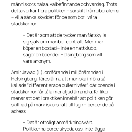
människors hälsa, välbefinnande och vardag. Trots
detta verkar flera politiker – särskilt från Liberalerna
– vilja sänka skyddet för de som bor i våra
stadskärnor.
– Det är som att de tycker man får skylla
sig själv om man bor centralt. Men man
köper en bostad – inte en nattklubb,
säger en boende i Helsingborg som vill
vara anonym.
Amir Jawad (L), ordförande i miljönämnden i
Helsingborg, föreslår nu att man ska införa så
kallade ”differentierade bullernivåer”, där boende i
stadskärnor får tåla mer oljud än andra. Kritiker
menar att det i praktiken innebär att politiken gör
skillnad på människors rätt till lugn – beroende på
adress.
– Det är otroligt anmärkningsvärt.
Politikerna borde skydda oss, inte lägga