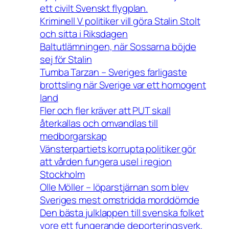
ett civilt Svenskt flygplan.
Kriminell V politiker vill göra Stalin Stolt
och sitta i Riksdagen
Baltutlämningen, när Sossarna böjde
sej för Stalin
Tumba Tarzan – Sveriges farligaste
brottsling när Sverige var ett homogent
land
Fler och fler kräver att PUT skall
återkallas och omvandlas till
medborgarskap
Vänsterpartiets korrupta politiker gör
att vården fungera usel i region
Stockholm
Olle Möller – löparstjärnan som blev
Sveriges mest omstridda morddömde
Den bästa julklappen till svenska folket
vore ett fungerande deporteringsverk.