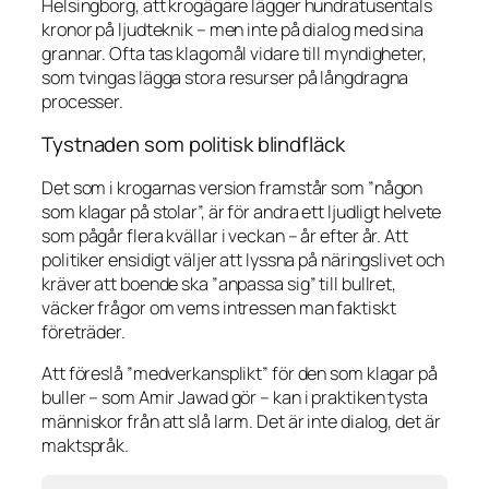
Helsingborg, att krogägare lägger hundratusentals
kronor på ljudteknik – men inte på dialog med sina
grannar. Ofta tas klagomål vidare till myndigheter,
som tvingas lägga stora resurser på långdragna
processer.
Tystnaden som politisk blindfläck
Det som i krogarnas version framstår som ”någon
som klagar på stolar”, är för andra ett ljudligt helvete
som pågår flera kvällar i veckan – år efter år. Att
politiker ensidigt väljer att lyssna på näringslivet och
kräver att boende ska ”anpassa sig” till bullret,
väcker frågor om vems intressen man faktiskt
företräder.
Att föreslå ”medverkansplikt” för den som klagar på
buller – som Amir Jawad gör – kan i praktiken tysta
människor från att slå larm. Det är inte dialog, det är
maktspråk.