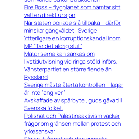
Fire Boss – flygplanet som hämtar sitt
vatten direkt ur sjön
När staten började slå tillbaka – därför
minskar gängvåldet i Sverige
Ytterligare en korruptionskandal inom
MP. ”Tar det aldrig slut”
Matpriserna kan sänkas om
livstidutvisning vid ringa stöld införs.
Vänsterpartiet en större fiende än
Ryssland
Sverige måste återta kontrollen – lagar
är inte ”angiveri”
Avskaffade av spårbyte , guds gåva till
Svenska folket.
Polishat och Palestinaaktivism väcker
frågor om gränsen mellan protest och
yrkesansvar