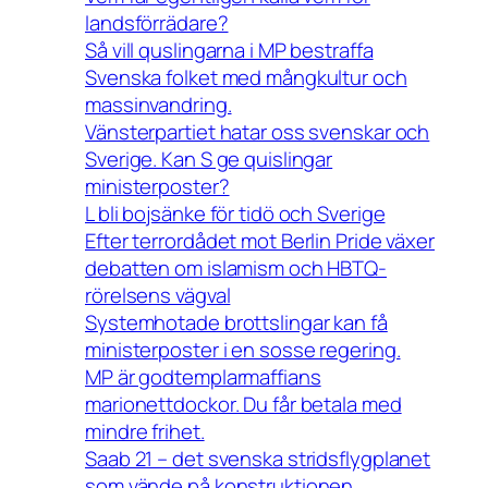
landsförrädare?
Så vill quslingarna i MP bestraffa
Svenska folket med mångkultur och
massinvandring.
Vänsterpartiet hatar oss svenskar och
Sverige. Kan S ge quislingar
ministerposter?
L bli bojsänke för tidö och Sverige
Efter terrordådet mot Berlin Pride växer
debatten om islamism och HBTQ-
rörelsens vägval
Systemhotade brottslingar kan få
ministerposter i en sosse regering.
MP är godtemplarmaffians
marionettdockor. Du får betala med
mindre frihet.
Saab 21 – det svenska stridsflygplanet
som vände på konstruktionen