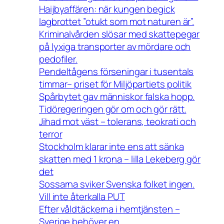
Haijbyaffären: när kungen begick
lagbrottet ”otukt som mot naturen är”.
Kriminalvården slösar med skattepegar
på lyxiga transporter av mördare och
pedofiler.
Pendeltågens förseningar i tusentals
timmar– priset för Miljöpartiets politik
Spårbytet gav människor falska hopp.
Tidöregeringen gör om och gör rätt.
Jihad mot väst – tolerans, teokrati och
terror
Stockholm klarar inte ens att sänka
skatten med 1 krona – lilla Lekeberg gör
det
Sossarna sviker Svenska folket ingen.
Vill inte återkalla PUT
Efter våldtäckerna i hemtjänsten –
Sverige behöver en