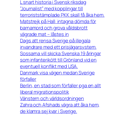
L snart historia i Svensk riksdag
”Journalist” med kopplingar till
terroriststämplade PKK skall få åka hem.
Matstrejk på Hall: intagna dömda för
barnamord och grova våldsbrott
vägrade mat – låstes in
Dags att rensa Sverige på illegala
invandrare med ett prisjägarsystem.
Sossarna vill skicka Svenska 19 åringar
som infanterikött till Grönland vid en
eventuell konflikt med USA.
Danmark visa vägen medan Sverige
förfaller
Berlin, en stad som förfaller pga en allt
liberal migrationspolitik
Vänstern och världsordningen
Zahra och Afshads vägra att åka hem,
de klamra sej kvar i Sverige.