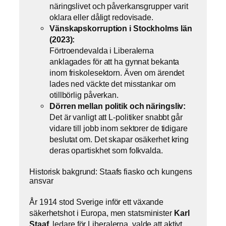
näringslivet och påverkansgrupper varit
oklara eller dåligt redovisade.
Vänskapskorruption i Stockholms län
(2023):
Förtroendevalda i Liberalerna
anklagades för att ha gynnat bekanta
inom friskolesektorn. Även om ärendet
lades ned väckte det misstankar om
otillbörlig påverkan.
Dörren mellan politik och näringsliv:
Det är vanligt att L-politiker snabbt går
vidare till jobb inom sektorer de tidigare
beslutat om. Det skapar osäkerhet kring
deras opartiskhet som folkvalda.
Historisk bakgrund: Staafs fiasko och kungens
ansvar
År 1914 stod Sverige inför ett växande
säkerhetshot i Europa, men statsminister
Karl
Staaf
, ledare för Liberalerna, valde att aktivt