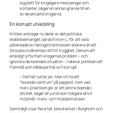
sig platt för krogägare med pengar och
kontakter, säger en annan granne till en
av de aktuella krogarna.
En korrupt utveckling
Kritiker anklagar nu delar av det politiska
etablissemanget, särskilt inom L, för att vara
påverkade av näringslivsintressen snarare än att
försvara invånarnas rätt till trygghet. Genom att
ensidigt lyfta fram krogarnas problem – och
ignorera de boendes situation – riskerar politiken att
framstå som både partisk och korrupt.
– Det här luktar jäv. Man vill ha ett
”levande centrum” på pappret, men vad
man i praktiken gör är att lämna boende i
sticket, säger en jurist som tidigare drivit
miljömål i mark- och miljödomstolen.
Samtidigt visar flera fall, bland annat i Borgholm och