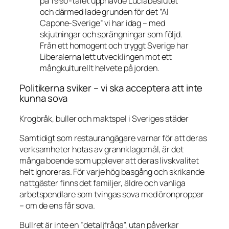
på 1990-talet upphävde Luciabeslutet
och därmed lade grunden för det ”Al
Capone-Sverige” vi har idag – med
skjutningar och sprängningar som följd.
Från ett homogent och tryggt Sverige har
Liberalerna lett utvecklingen mot ett
mångkulturellt helvete på jorden.
Politikerna sviker – vi ska acceptera att inte
kunna sova
Krogbråk, buller och maktspel i Sveriges städer
Samtidigt som restaurangägare varnar för att deras
verksamheter hotas av grannklagomål, är det
många boende som upplever att deras livskvalitet
helt ignoreras. För varje hög basgång och skrikande
nattgäster finns det familjer, äldre och vanliga
arbetspendlare som tvingas sova med öronproppar
– om de ens får sova.
Bullret är inte en ”detaljfråga”, utan påverkar