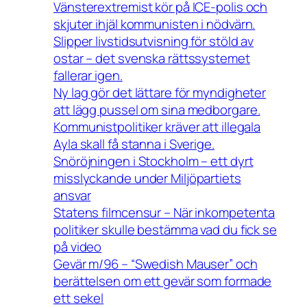
Vänsterextremist kör på ICE-polis och
skjuter ihjäl kommunisten i nödvärn.
Slipper livstidsutvisning för stöld av
ostar – det svenska rättssystemet
fallerar igen.
Ny lag gör det lättare för myndigheter
att lägg pussel om sina medborgare.
Kommunistpolitiker kräver att illegala
Ayla skall få stanna i Sverige.
Snöröjningen i Stockholm – ett dyrt
misslyckande under Miljöpartiets
ansvar
Statens filmcensur – När inkompetenta
politiker skulle bestämma vad du fick se
på video
Gevär m/96 – “Swedish Mauser” och
berättelsen om ett gevär som formade
ett sekel