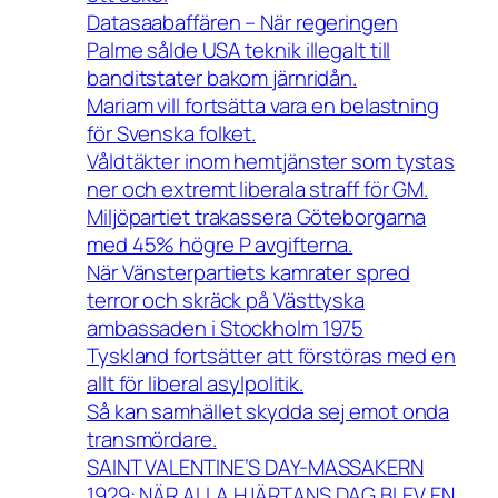
Datasaabaffären – När regeringen
Palme sålde USA teknik illegalt till
banditstater bakom järnridån.
Mariam vill fortsätta vara en belastning
för Svenska folket.
Våldtäkter inom hemtjänster som tystas
ner och extremt liberala straff för GM.
Miljöpartiet trakassera Göteborgarna
med 45% högre P avgifterna.
När Vänsterpartiets kamrater spred
terror och skräck på Västtyska
ambassaden i Stockholm 1975
Tyskland fortsätter att förstöras med en
allt för liberal asylpolitik.
Så kan samhället skydda sej emot onda
transmördare.
SAINT VALENTINE’S DAY-MASSAKERN
1929: NÄR ALLA HJÄRTANS DAG BLEV EN