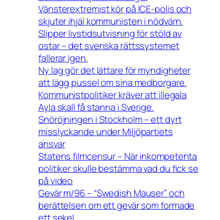
Vänsterextremist kör på ICE-polis och
skjuter ihjäl kommunisten i nödvärn.
Slipper livstidsutvisning för stöld av
ostar – det svenska rättssystemet
fallerar igen.
Ny lag gör det lättare för myndigheter
att lägg pussel om sina medborgare.
Kommunistpolitiker kräver att illegala
Ayla skall få stanna i Sverige.
Snöröjningen i Stockholm – ett dyrt
misslyckande under Miljöpartiets
ansvar
Statens filmcensur – När inkompetenta
politiker skulle bestämma vad du fick se
på video
Gevär m/96 – “Swedish Mauser” och
berättelsen om ett gevär som formade
ett sekel