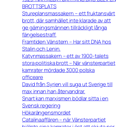
BROTTSPLATS
Stureplansmassakern – ett fruktansvärt
brott, där samhället inte klarade av att
ge gärningsmännen tillräckligt långa
fängelsestraff.
Framtiden Vänstern – Har sitt DNA hos
Stalin och Lenin.
Katynmassakern – ett av 1900-talets
stora politiska brott – När vänsterpartiet
kamrater mördade 3000 polska
officeare
David från Syrien vill suga ut Sverige till
max innan han återvandrar.
Snart kan marxismen bödlar sitta i en
Svensk regering
Hökarängensmordet
Catalinaaffären – när Vänsterpartiet
hjälpte sina kamrater i öst att skjuta ner