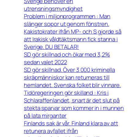
Sverige behöver en
utrensningsmyndighet
Problem i miljonprogrammen : Man
slänger sopor ut genom fönstren.
Kakistokrater ifrån MP- och S gjorde så
att Irakisk våldtäktsmann fick stanna i
Sverige. DU BETALAR!
SD gör skillnad och ökar med 3,2%
sedan valet 2022
SD gör skillnad. Över 3 000 kriminella
skräpmänniskor kan returneras till
hemlandet. Svenska folket blir vinnare.
Tidöregeringen gör skilland : Kris i
Schlaraffenlandet, snart är det slut på
stekta sparvar som kommer in i munnen
på lata mirganter
Finlands sak är vår. Finland klara av att
retunera avfallet ifrån