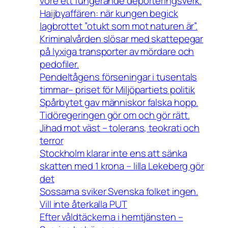
vore ett fungerande deporteringsverk.
Haijbyaffären: när kungen begick
lagbrottet ”otukt som mot naturen är”.
Kriminalvården slösar med skattepegar
på lyxiga transporter av mördare och
pedofiler.
Pendeltågens förseningar i tusentals
timmar– priset för Miljöpartiets politik
Spårbytet gav människor falska hopp.
Tidöregeringen gör om och gör rätt.
Jihad mot väst – tolerans, teokrati och
terror
Stockholm klarar inte ens att sänka
skatten med 1 krona – lilla Lekeberg gör
det
Sossarna sviker Svenska folket ingen.
Vill inte återkalla PUT
Efter våldtäckerna i hemtjänsten –