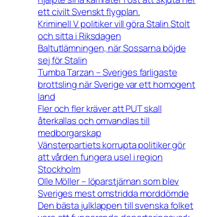
ett civilt Svenskt flygplan.
Kriminell V politiker vill göra Stalin Stolt
och sitta i Riksdagen
Baltutlämningen, när Sossarna böjde
sej för Stalin
Tumba Tarzan – Sveriges farligaste
brottsling när Sverige var ett homogent
land
Fler och fler kräver att PUT skall
återkallas och omvandlas till
medborgarskap
Vänsterpartiets korrupta politiker gör
att vården fungera usel i region
Stockholm
Olle Möller – löparstjärnan som blev
Sveriges mest omstridda morddömde
Den bästa julklappen till svenska folket