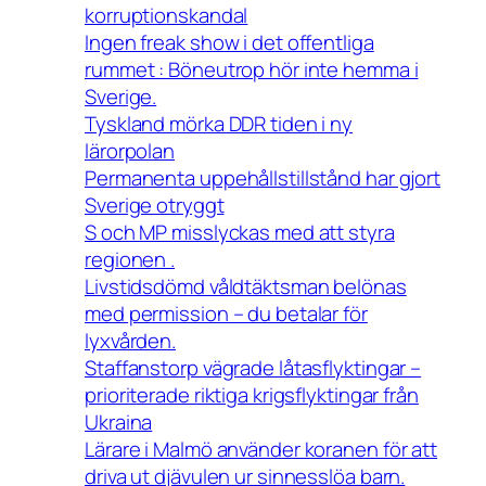
korruptionskandal
Ingen freak show i det offentliga
rummet : Böneutrop hör inte hemma i
Sverige.
Tyskland mörka DDR tiden i ny
lärorpolan
Permanenta uppehållstillstånd har gjort
Sverige otryggt
S och MP misslyckas med att styra
regionen .
Livstidsdömd våldtäktsman belönas
med permission – du betalar för
lyxvården.
Staffanstorp vägrade låtasflyktingar –
prioriterade riktiga krigsflyktingar från
Ukraina
Lärare i Malmö använder koranen för att
driva ut djävulen ur sinnesslöa barn.