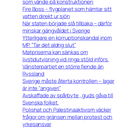
som vände på konstruktionen
Fire Boss – flygplanet som hämtar sitt
vatten direkt ur sjön
När staten började slå tillbaka – därför
minskar gängvåldet i Sverige
Ytterligare en korruptionskandal inom
MP. ”Tar det aldrig slut”
Matpriserna kan sänkas om
livstidutvisning vid ringa stöld införs.
Vänsterpartiet en större fiende än
Ryssland
Sverige måste återta kontrollen – lagar
är inte ”angiveri”
Avskaffade av spårbyte , guds gåva till
Svenska folket.
Polishat och Palestinaaktivism väcker
frågor om gränsen mellan protest och
yrkesansvar