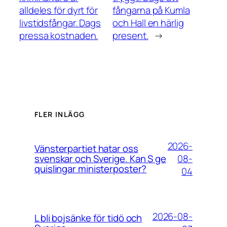
alldeles för dyrt för
fångarna på Kumla
livstidsfångar. Dags
och Hall en härlig
pressa kostnaden.
present.
→
FLER INLÄGG
2026-
Vänsterpartiet hatar oss
08-
svenskar och Sverige. Kan S ge
quislingar ministerposter?
04
2026-08-
L bli bojsänke för tidö och