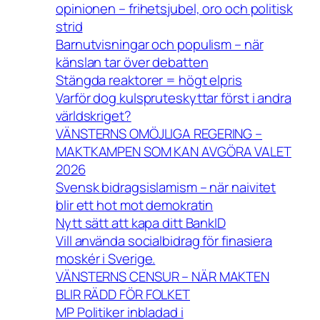
opinionen – frihetsjubel, oro och politisk
strid
Barnutvisningar och populism – när
känslan tar över debatten
Stängda reaktorer = högt elpris
Varför dog kulspruteskyttar först i andra
världskriget?
VÄNSTERNS OMÖJLIGA REGERING –
MAKTKAMPEN SOM KAN AVGÖRA VALET
2026
Svensk bidragsislamism – när naivitet
blir ett hot mot demokratin
Nytt sätt att kapa ditt BankID
Vill använda socialbidrag för finasiera
moskér i Sverige.
VÄNSTERNS CENSUR – NÄR MAKTEN
BLIR RÄDD FÖR FOLKET
MP Politiker inbladad i