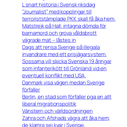
L snart historia i Svensk riksdag
”Journalist” med kopplingar till
terroriststämplade PKK skall få åka hem.
Matstrejk på Hall: intagna dömda för
barnamord och grova våldsbrott
vägrade mat – låstes in
Dags att rensa Sverige på illegala
invandrare med ett prisjägarsystem.
Sossarna vill skicka Svenska 19 åringar
som infanterikött till Grönland vid en
eventuell konflikt med USA.
Danmark visa vägen medan Sverige
förfaller
Berlin, en stad som förfaller pga en allt
liberal migrationspolitik
Vänstern och världsordningen
Zahra och Afshads vägra att åka hem,
de klamra sej kvar i Sverige.