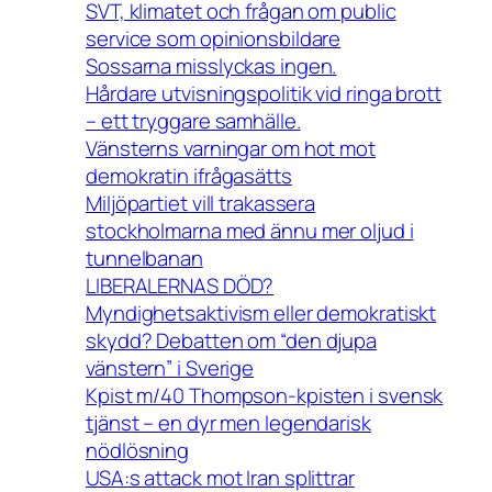
SVT, klimatet och frågan om public
service som opinionsbildare
Sossarna misslyckas ingen.
Hårdare utvisningspolitik vid ringa brott
– ett tryggare samhälle.
Vänsterns varningar om hot mot
demokratin ifrågasätts
Miljöpartiet vill trakassera
stockholmarna med ännu mer oljud i
tunnelbanan
LIBERALERNAS DÖD?
Myndighetsaktivism eller demokratiskt
skydd? Debatten om “den djupa
vänstern” i Sverige
Kpist m/40 Thompson-kpisten i svensk
tjänst – en dyr men legendarisk
nödlösning
USA:s attack mot Iran splittrar