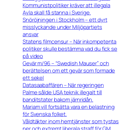
Kommunistpolitiker kräver att illegala
Ayla skall få stanna i Sverige.
Snöröjningen i Stockholm – ett dyrt
misslyckande under Miljöpartiets
ansvar
Statens filmcensur – När inkompetenta
politiker skulle bestämma vad du fick se
på video
Gevär m/96 – “Swedish Mauser” och
berättelsen om ett gevär som formade
ett sekel
Datasaabaffären – När regeringen
Palme sålde USA teknik illegalt till
banditstater bakom järnridån.
Mariam vill fortsätta vara en belastning
för Svenska folket.
Våldtäkter inom hemtjänster som tystas
ner och extremt liberala straff för GM.