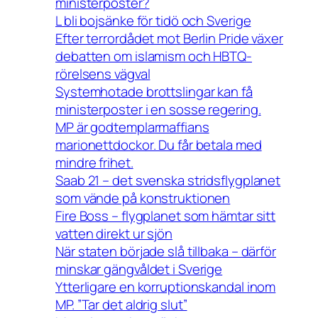
ministerposter?
L bli bojsänke för tidö och Sverige
Efter terrordådet mot Berlin Pride växer
debatten om islamism och HBTQ-
rörelsens vägval
Systemhotade brottslingar kan få
ministerposter i en sosse regering.
MP är godtemplarmaffians
marionettdockor. Du får betala med
mindre frihet.
Saab 21 – det svenska stridsflygplanet
som vände på konstruktionen
Fire Boss – flygplanet som hämtar sitt
vatten direkt ur sjön
När staten började slå tillbaka – därför
minskar gängvåldet i Sverige
Ytterligare en korruptionskandal inom
MP. ”Tar det aldrig slut”