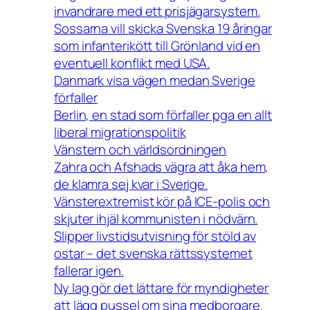
invandrare med ett prisjägarsystem.
Sossarna vill skicka Svenska 19 åringar
som infanterikött till Grönland vid en
eventuell konflikt med USA.
Danmark visa vägen medan Sverige
förfaller
Berlin, en stad som förfaller pga en allt
liberal migrationspolitik
Vänstern och världsordningen
Zahra och Afshads vägra att åka hem,
de klamra sej kvar i Sverige.
Vänsterextremist kör på ICE-polis och
skjuter ihjäl kommunisten i nödvärn.
Slipper livstidsutvisning för stöld av
ostar – det svenska rättssystemet
fallerar igen.
Ny lag gör det lättare för myndigheter
att lägg pussel om sina medborgare.