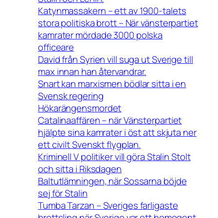
Katynmassakern – ett av 1900-talets
stora politiska brott – När vänsterpartiet
kamrater mördade 3000 polska
officeare
David från Syrien vill suga ut Sverige till
max innan han återvandrar.
Snart kan marxismen bödlar sitta i en
Svensk regering
Hökarängensmordet
Catalinaaffären – när Vänsterpartiet
hjälpte sina kamrater i öst att skjuta ner
ett civilt Svenskt flygplan.
Kriminell V politiker vill göra Stalin Stolt
och sitta i Riksdagen
Baltutlämningen, när Sossarna böjde
sej för Stalin
Tumba Tarzan – Sveriges farligaste
brottsling när Sverige var ett homogent