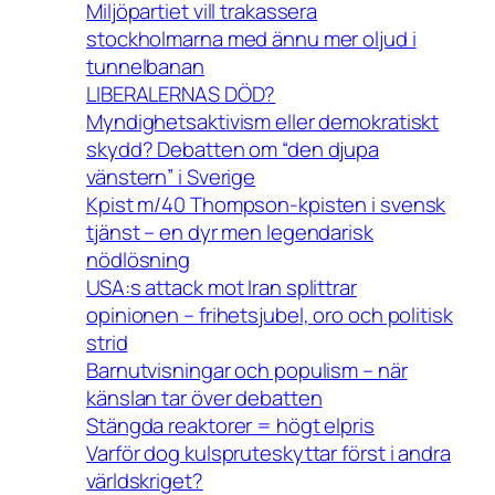
Miljöpartiet vill trakassera
stockholmarna med ännu mer oljud i
tunnelbanan
LIBERALERNAS DÖD?
Myndighetsaktivism eller demokratiskt
skydd? Debatten om “den djupa
vänstern” i Sverige
Kpist m/40 Thompson-kpisten i svensk
tjänst – en dyr men legendarisk
nödlösning
USA:s attack mot Iran splittrar
opinionen – frihetsjubel, oro och politisk
strid
Barnutvisningar och populism – när
känslan tar över debatten
Stängda reaktorer = högt elpris
Varför dog kulspruteskyttar först i andra
världskriget?