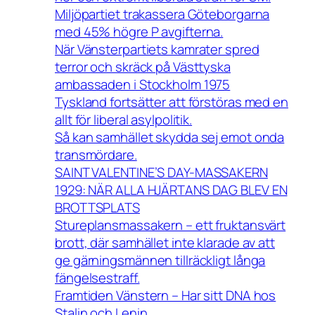
Miljöpartiet trakassera Göteborgarna
med 45% högre P avgifterna.
När Vänsterpartiets kamrater spred
terror och skräck på Västtyska
ambassaden i Stockholm 1975
Tyskland fortsätter att förstöras med en
allt för liberal asylpolitik.
Så kan samhället skydda sej emot onda
transmördare.
SAINT VALENTINE’S DAY-MASSAKERN
1929: NÄR ALLA HJÄRTANS DAG BLEV EN
BROTTSPLATS
Stureplansmassakern – ett fruktansvärt
brott, där samhället inte klarade av att
ge gärningsmännen tillräckligt långa
fängelsestraff.
Framtiden Vänstern – Har sitt DNA hos
Stalin och Lenin.