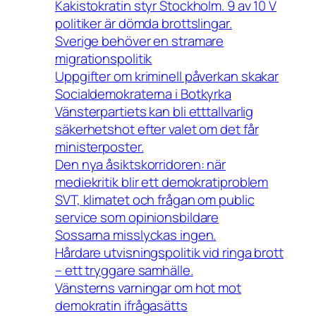
Kakistokratin styr Stockholm. 9 av 10 V
politiker är dömda brottslingar.
Sverige behöver en stramare
migrationspolitik
Uppgifter om kriminell påverkan skakar
Socialdemokraterna i Botkyrka
Vänsterpartiets kan bli etttallvarlig
säkerhetshot efter valet om det får
ministerposter.
Den nya åsiktskorridoren: när
mediekritik blir ett demokratiproblem
SVT, klimatet och frågan om public
service som opinionsbildare
Sossarna misslyckas ingen.
Hårdare utvisningspolitik vid ringa brott
– ett tryggare samhälle.
Vänsterns varningar om hot mot
demokratin ifrågasätts