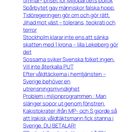
timmar– priset för Miljöpartiets politik
Spårbytet gav människor falska hopp.
Tidöregeringen gör om och gör rätt.
Jihad mot väst – tolerans, teokrati och
terror
Stockholm klarar inte ens att sänka
skatten med 1 krona – lilla Lekeberg gör
det
Sossarna sviker Svenska folket ingen.
Vill inte återkalla PUT
Efter våldtäckerna i hemtjänsten –
Sverige behöver en
utrensningsmyndighet
Problem i miljonprogrammen : Man
slänger sopor ut genom fönstren.
Kakistokrater ifrån MP- och S gjorde så
att Irakisk våldtäktsmann fick stanna i
Sverige. DU BETALAR!