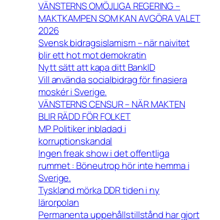
VÄNSTERNS OMÖJLIGA REGERING –
MAKTKAMPEN SOM KAN AVGÖRA VALET
2026
Svensk bidragsislamism – när naivitet
blir ett hot mot demokratin
Nytt sätt att kapa ditt BankID
Vill använda socialbidrag för finasiera
moskér i Sverige.
VÄNSTERNS CENSUR – NÄR MAKTEN
BLIR RÄDD FÖR FOLKET
MP Politiker inbladad i
korruptionskandal
Ingen freak show i det offentliga
rummet : Böneutrop hör inte hemma i
Sverige.
Tyskland mörka DDR tiden i ny
lärorpolan
Permanenta uppehållstillstånd har gjort