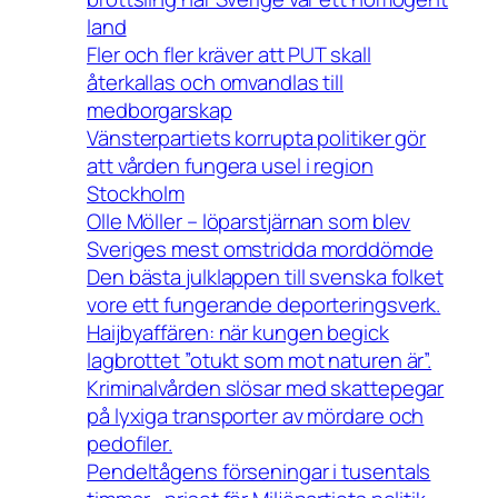
land
Fler och fler kräver att PUT skall
återkallas och omvandlas till
medborgarskap
Vänsterpartiets korrupta politiker gör
att vården fungera usel i region
Stockholm
Olle Möller – löparstjärnan som blev
Sveriges mest omstridda morddömde
Den bästa julklappen till svenska folket
vore ett fungerande deporteringsverk.
Haijbyaffären: när kungen begick
lagbrottet ”otukt som mot naturen är”.
Kriminalvården slösar med skattepegar
på lyxiga transporter av mördare och
pedofiler.
Pendeltågens förseningar i tusentals