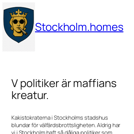
Hoppa
till
innehåll
Stockholm.homes
V politiker är maffians
kreatur.
Kakistokraterna i Stockholms stadshus
blundar för välfärdsbrottsligheten. Aldrig har
vi i Stockholm haft så dåliga politiker som