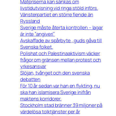
Matpriserna kan sänkas om
livstidutvisning vid ringa stöld införs.
Vänsterpartiet en större fiende än
Ryssland
Sverige måste återta kontrollen – lagar
är inte ”angiveri”
Avskaffade av spårbyte , guds gåva till
Svenska folket.
Polishat och Palestinaaktivism väcker
frågor om gränsen mellan protest och
yrkesansvar
Slöjan, tvånget och den svenska
debatten
För 10 år sedan var han en flykting, nu
ska han islamisera Sverige inifrån
maktens korridorer.
Stockholm stad bränner 39 miljoner på
värdelösa tolktjänster per år