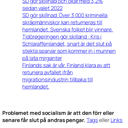
SD gör skillnad och ökar med 3,2%
sedan valet 2022
SD gör skillnad. Över 3 000 kriminella
skräpmänniskor kan returneras till
hemlandet. Svenska folket blir vinnare.
Tidöregeringen gör skilland : Kris i
Schlaraffenlandet, snart är det slut på
stekta sparvar som kommer in i munnen
på lata mirganter
Finlands sak är vår. Finland klara av att
retunera avfallet ifrån
migrationsindustrin tillbaka till
hemlandet.
Problemet med socialism är att den förr eller
senare får slut på andras pengar.
Tags
eller
Links