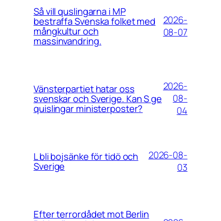
Så vill quslingarna i MP
2026-
bestraffa Svenska folket med
mångkultur och
08-07
massinvandring.
2026-
Vänsterpartiet hatar oss
08-
svenskar och Sverige. Kan S ge
quislingar ministerposter?
04
2026-08-
L bli bojsänke för tidö och
Sverige
03
Efter terrordådet mot Berlin