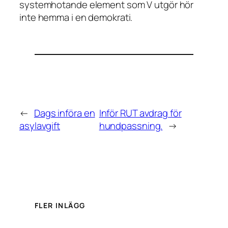
systemhotande element som V utgör hör
inte hemma i en demokrati.
←
Dags införa en
Inför RUT avdrag för
asylavgift
hundpassning.
→
FLER INLÄGG