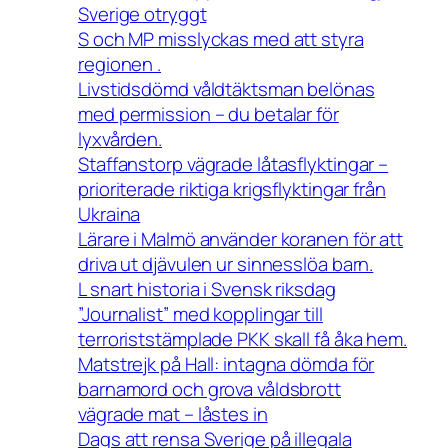
Sverige otryggt
S och MP misslyckas med att styra
regionen .
Livstidsdömd våldtäktsman belönas
med permission – du betalar för
lyxvården.
Staffanstorp vägrade låtasflyktingar –
prioriterade riktiga krigsflyktingar från
Ukraina
Lärare i Malmö använder koranen för att
driva ut djävulen ur sinnesslöa barn.
L snart historia i Svensk riksdag
”Journalist” med kopplingar till
terroriststämplade PKK skall få åka hem.
Matstrejk på Hall: intagna dömda för
barnamord och grova våldsbrott
vägrade mat – låstes in
Dags att rensa Sverige på illegala