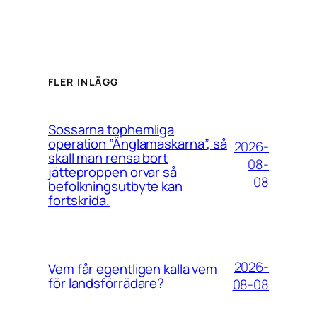
FLER INLÄGG
Sossarna tophemliga
operation ”Änglamaskarna”, så
2026-
skall man rensa bort
08-
jätteproppen orvar så
08
befolkningsutbyte kan
fortskrida.
2026-
Vem får egentligen kalla vem
för landsförrädare?
08-08