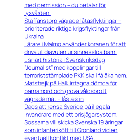
med permission – du betalar för
lyxvården.
Staffanstorp vägrade låtasflyktingar –
prioriterade riktiga krigsflyktingar från
Ukraina
Lärare i Malmö använder koranen för att
driva ut djävulen ur sinnesslöa barn.
L snart historia i Svensk riksdag
”Journalist” med kopplingar till
terroriststämplade PKK skall få åka hem.
Matstrejk på Hall: intagna dömda för
barnamord och grova våldsbrott
vägrade mat – låstes in
Dags att rensa Sverige på illegala
invandrare med ett prisjägarsystem.
Sossarna vill skicka Svenska 19 åringar
som infanterikött till Grönland vid en
eventuell konflikt med USA.