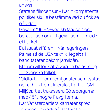
ansvar
Statens filmcensur – När inkompetenta
politiker skulle bestämma vad du fick se
på video
Gevär m/96 – “Swedish Mauser” och
berättelsen om ett gevär som formade
ett sekel
Datasaabaffären – När regeringen
Palme sålde USA teknik illegalt till
banditstater bakom järnridån.
Mariam vill fortsätta vara en belastning
för Svenska folket.
Våldtäkter inom hemtjänster som tystas
ner och extremt liberala straff för GM.
Miljöpartiet trakassera Göteborgarna
med 45% högre P avgifterna.
När Vänsterpartiets kamrater spred
terror och skräck på Västtyska