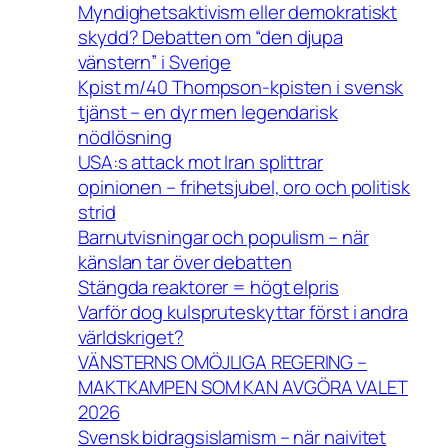
Myndighetsaktivism eller demokratiskt
skydd? Debatten om “den djupa
vänstern” i Sverige
Kpist m/40 Thompson-kpisten i svensk
tjänst – en dyr men legendarisk
nödlösning
USA:s attack mot Iran splittrar
opinionen – frihetsjubel, oro och politisk
strid
Barnutvisningar och populism – när
känslan tar över debatten
Stängda reaktorer = högt elpris
Varför dog kulspruteskyttar först i andra
världskriget?
VÄNSTERNS OMÖJLIGA REGERING –
MAKTKAMPEN SOM KAN AVGÖRA VALET
2026
Svensk bidragsislamism – när naivitet