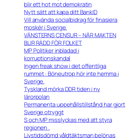
blir ett hot mot demokratin
Nytt sätt att kapa ditt BankID
Vill använda socialbidrag för finasiera
moskér i Sverige.
VÄNSTERNS CENSUR – NÄR MAKTEN
BLIR RÄDD FÖR FOLKET
MP Politiker inbladad i
korruptionskandal
Ingen freak show i det offentliga
rummet : Böneutrop hör inte hemma i
Sverige.
Tyskland mörka DDR tiden i ny
lärorpolan
Permanenta uppehållstillstånd har gjort
Sverige otryggt
S och MP misslyckas med att styra
regionen .
Livstidsdömd våldtäktsman belönas