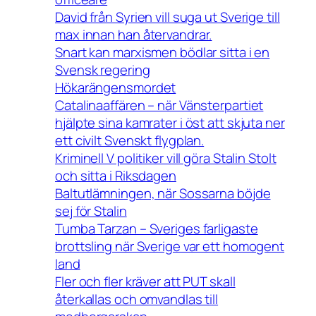
David från Syrien vill suga ut Sverige till
max innan han återvandrar.
Snart kan marxismen bödlar sitta i en
Svensk regering
Hökarängensmordet
Catalinaaffären – när Vänsterpartiet
hjälpte sina kamrater i öst att skjuta ner
ett civilt Svenskt flygplan.
Kriminell V politiker vill göra Stalin Stolt
och sitta i Riksdagen
Baltutlämningen, när Sossarna böjde
sej för Stalin
Tumba Tarzan – Sveriges farligaste
brottsling när Sverige var ett homogent
land
Fler och fler kräver att PUT skall
återkallas och omvandlas till