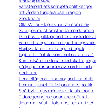
medborgarskap
Vänsterpartiets korrupta politiker gör
att vården fungera usel i region
Stockholm
Olle Möller – löparstjärnan som blev
Sveriges mest omstridda morddömde
Den bästa julklappen till svenska folket
vore ett fungerande deporteringsverk.
Haijbyaffären: när kungen begick
lagbrottet ”otukt som mot naturen är”.
Kriminalvården slösar med skattepegar
på lyxiga transporter av mördare och
pedofiler.
Pendeltågens förseningar i tusentals
timmar– priset för Miljöpartiets politik
Spårbytet gav människor falska hopp.
Tidöregeringen gör om och gör rätt.
Jihad mot väst – tolerans, teokrati och