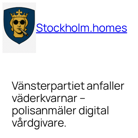
Hoppa
till
innehåll
Stockholm.homes
Vänsterpartiet anfaller
väderkvarnar –
polisanmäler digital
vårdgivare.