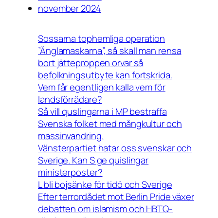
november 2024
Sossarna tophemliga operation
”Änglamaskarna”, så skall man rensa
bort jätteproppen orvar så
befolkningsutbyte kan fortskrida.
Vem får egentligen kalla vem för
landsförrädare?
Så vill quslingarna i MP bestraffa
Svenska folket med mångkultur och
massinvandring.
Vänsterpartiet hatar oss svenskar och
Sverige. Kan S ge quislingar
ministerposter?
L bli bojsänke för tidö och Sverige
Efter terrordådet mot Berlin Pride växer
debatten om islamism och HBTQ-