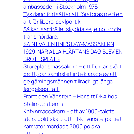
ambassaden i Stockholm 1975
Tyskland fortsätter att förstöras med en
allt för liberal asylpolitik.
Så kan samhället skydda sej emot onda
transmördare.
SAINT VALENTINE’S DAY-MASSAKERN
1929: NÄR ALLA HJÄRTANS DAG BLEV EN
BROTTSPLATS
Stureplansmassakern – ett fruktansvärt
brott, där samhället inte klarade av att
ge gärningsmännen tillräckligt långa
fängelsestraff.
Framtiden Vänstern – Har sitt DNA hos
Stalin och Lenin.
Katynmassakern – ett av 1900-talets
stora politiska brott – När vänsterpartiet
kamrater mördade 3000 polska
officeare