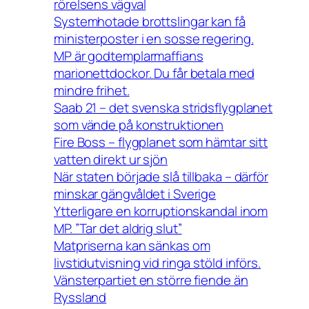
rörelsens vägval
Systemhotade brottslingar kan få
ministerposter i en sosse regering.
MP är godtemplarmaffians
marionettdockor. Du får betala med
mindre frihet.
Saab 21 – det svenska stridsflygplanet
som vände på konstruktionen
Fire Boss – flygplanet som hämtar sitt
vatten direkt ur sjön
När staten började slå tillbaka – därför
minskar gängvåldet i Sverige
Ytterligare en korruptionskandal inom
MP. ”Tar det aldrig slut”
Matpriserna kan sänkas om
livstidutvisning vid ringa stöld införs.
Vänsterpartiet en större fiende än
Ryssland