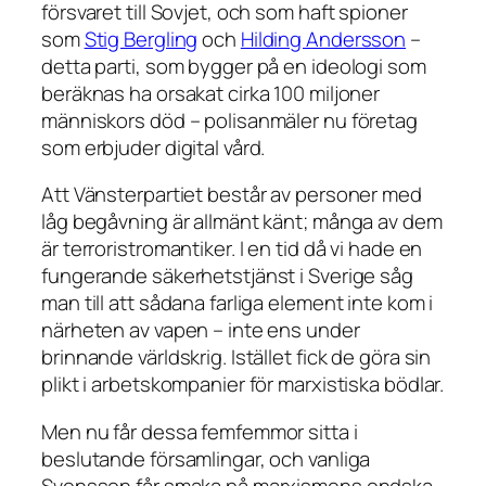
försvaret till Sovjet, och som haft spioner
som
Stig Bergling
och
Hilding Andersson
–
detta parti, som bygger på en ideologi som
beräknas ha orsakat cirka 100 miljoner
människors död – polisanmäler nu företag
som erbjuder digital vård.
Att Vänsterpartiet består av personer med
låg begåvning är allmänt känt; många av dem
är terroristromantiker. I en tid då vi hade en
fungerande säkerhetstjänst i Sverige såg
man till att sådana farliga element inte kom i
närheten av vapen – inte ens under
brinnande världskrig. Istället fick de göra sin
plikt i arbetskompanier för marxistiska bödlar.
Men nu får dessa femfemmor sitta i
beslutande församlingar, och vanliga
Svensson får smaka på marxismens ondska.