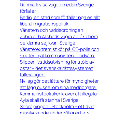
Danmark visa vägen medan Sverige
förfaller
Berlin, en stad som förfaller pga en allt
liberal migrationspolitik
Vänstern och världsordningen
Zahra och Afshads vägra att åka hem,
de klamra sej kvar i Sverige.
Vänsterextremist kör på ICE-polis och
skjuter ihjäl kommunisten i nödvärn.
Slipper livstidsutvisning för stöld av
ostar – det svenska rättssystemet
fallerar igen.
Ny lag gör det lättare för myndigheter
att lägg pussel om sina medborgare.
Kommunistpolitiker kräver att illegala
Ayla skall få stanna i Sverige.
Snöröjningen i Stockholm – ett dyrt
misslyckande under Miljöpartiets