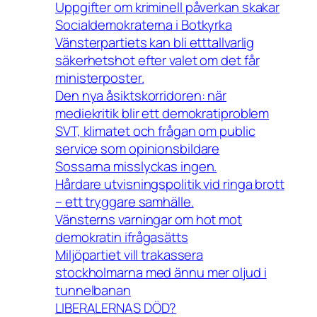
Uppgifter om kriminell påverkan skakar
Socialdemokraterna i Botkyrka
Vänsterpartiets kan bli etttallvarlig
säkerhetshot efter valet om det får
ministerposter.
Den nya åsiktskorridoren: när
mediekritik blir ett demokratiproblem
SVT, klimatet och frågan om public
service som opinionsbildare
Sossarna misslyckas ingen.
Hårdare utvisningspolitik vid ringa brott
– ett tryggare samhälle.
Vänsterns varningar om hot mot
demokratin ifrågasätts
Miljöpartiet vill trakassera
stockholmarna med ännu mer oljud i
tunnelbanan
LIBERALERNAS DÖD?