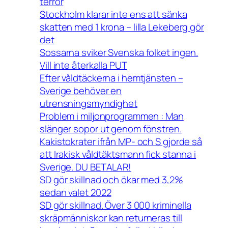
terror
Stockholm klarar inte ens att sänka
skatten med 1 krona – lilla Lekeberg gör
det
Sossarna sviker Svenska folket ingen.
Vill inte återkalla PUT
Efter våldtäckerna i hemtjänsten –
Sverige behöver en
utrensningsmyndighet
Problem i miljonprogrammen : Man
slänger sopor ut genom fönstren.
Kakistokrater ifrån MP- och S gjorde så
att Irakisk våldtäktsmann fick stanna i
Sverige. DU BETALAR!
SD gör skillnad och ökar med 3,2%
sedan valet 2022
SD gör skillnad. Över 3 000 kriminella
skräpmänniskor kan returneras till