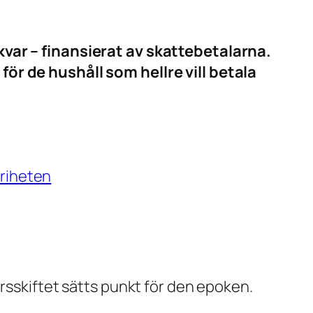
kvar – finansierat av skattebetalarna.
ör de hushåll som hellre vill betala
friheten
årsskiftet sätts punkt för den epoken.