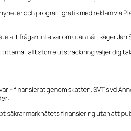
yheter och program gratis med reklam via Play
ste att frågan inte var
om
utan
när
, säger Jan 
ttarna i allt större utsträckning väljer digital
ar – finansierat genom skatten. SVT:s vd Ann
der:
t säkrar marknätets finansiering utan att publ