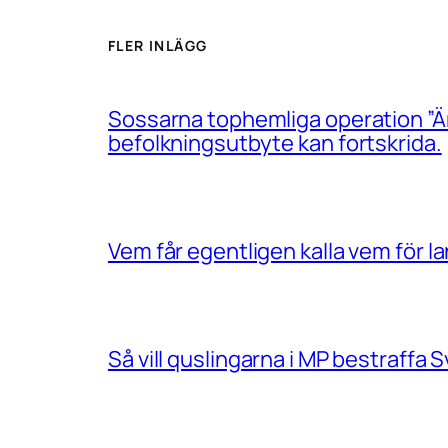
FLER INLÄGG
Sossarna tophemliga operation ”Än
befolkningsutbyte kan fortskrida.
Vem får egentligen kalla vem för 
Så vill quslingarna i MP bestraff