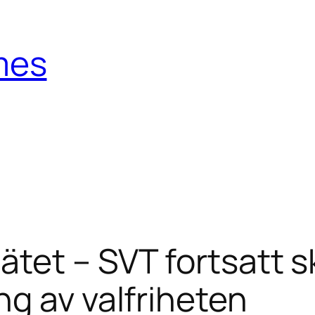
mes
tet – SVT fortsatt s
g av valfriheten