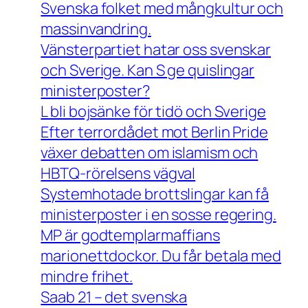
Svenska folket med mångkultur och
massinvandring.
Vänsterpartiet hatar oss svenskar
och Sverige. Kan S ge quislingar
ministerposter?
L bli bojsänke för tidö och Sverige
Efter terrordådet mot Berlin Pride
växer debatten om islamism och
HBTQ-rörelsens vägval
Systemhotade brottslingar kan få
ministerposter i en sosse regering.
MP är godtemplarmaffians
marionettdockor. Du får betala med
mindre frihet.
Saab 21 – det svenska