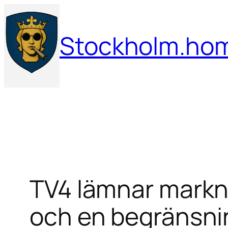
Hoppa
till
Stockholm.ho
innehåll
TV4 lämnar marknä
och en begränsnin