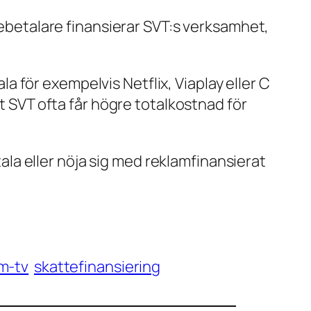
ttebetalare finansierar SVT:s verksamhet,
ala för exempelvis Netflix, Viaplay eller C
rt SVT ofta får högre totalkostnad för
etala eller nöja sig med reklamfinansierat
m-tv
skattefinansiering