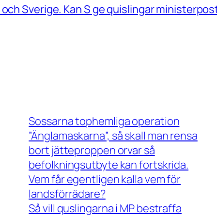
 och Sverige. Kan S ge quislingar ministerpos
Sossarna tophemliga operation
”Änglamaskarna”, så skall man rensa
bort jätteproppen orvar så
befolkningsutbyte kan fortskrida.
Vem får egentligen kalla vem för
landsförrädare?
Så vill quslingarna i MP bestraffa