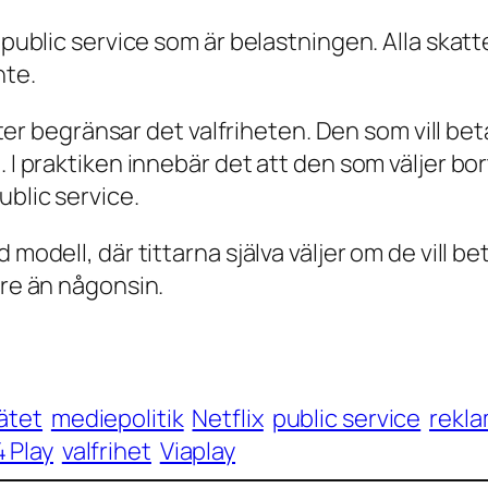
t public service som är belastningen. Alla ska
nte.
nster begränsar det valfriheten. Den som vill bet
. I praktiken innebär det att den som väljer bo
ublic service.
 modell, där tittarna själva väljer om de vill b
are än någonsin.
ätet
mediepolitik
Netflix
public service
rekla
 Play
valfrihet
Viaplay