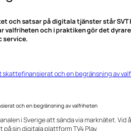
et och satsar på digitala tjänster står SVT 
valfriheten och i praktiken gör det dyrare f
c service.
t skattefinansierat och en begränsning av val
nsierat och en begränsning av valfriheten
analen i Sverige att sända via marknätet. Vid 
 på sin digitala plattform TV4 Play.