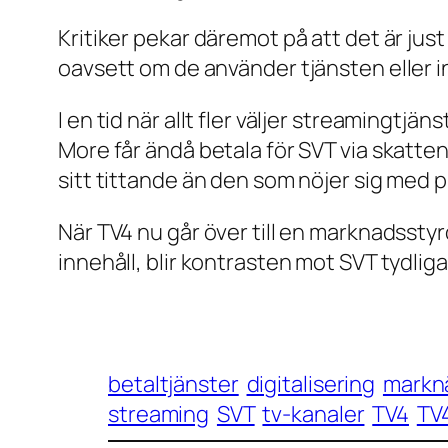
Kritiker pekar däremot på att det är jus
oavsett om de använder tjänsten eller i
I en tid när allt fler väljer streamingtjä
More får ändå betala för SVT via skatten
sitt tittande än den som nöjer sig med p
När TV4 nu går över till en marknadsstyrd
innehåll, blir kontrasten mot SVT tydlig
betaltjänster
digitalisering
markn
streaming
SVT
tv-kanaler
TV4
TV4