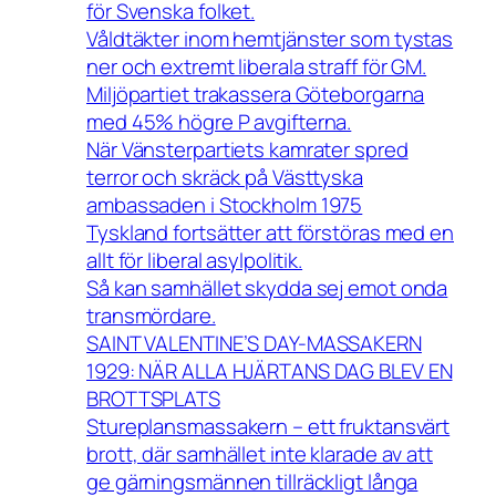
för Svenska folket.
Våldtäkter inom hemtjänster som tystas
ner och extremt liberala straff för GM.
Miljöpartiet trakassera Göteborgarna
med 45% högre P avgifterna.
När Vänsterpartiets kamrater spred
terror och skräck på Västtyska
ambassaden i Stockholm 1975
Tyskland fortsätter att förstöras med en
allt för liberal asylpolitik.
Så kan samhället skydda sej emot onda
transmördare.
SAINT VALENTINE’S DAY-MASSAKERN
1929: NÄR ALLA HJÄRTANS DAG BLEV EN
BROTTSPLATS
Stureplansmassakern – ett fruktansvärt
brott, där samhället inte klarade av att
ge gärningsmännen tillräckligt långa