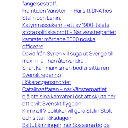
fängelsestraff.
Framtiden Vänstern – Har sitt DNA hos
Stalin och Lenin.
Katynmassakern – ett av 1900-talets
stora politiska brott – När vänsterpartiet
kamrater mördade 3000 polska
officeare
David från Syrien vill suga ut Sverige till
max innan han återvandrar.
Snart kan marxismen bödlar sitta i en
Svensk regering
Hökarängensmordet
Catalinaaffären – när Vänsterpartiet
hjälpte sina kamrater i öst att skjuta ner
ett civilt Svenskt flygplan.
Kriminell V politiker vill göra Stalin Stolt
och sitta i Riksdagen
Baltutlämningen, när Sossarna böjde