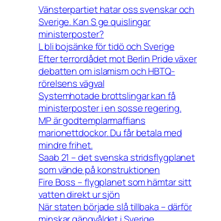
Vänsterpartiet hatar oss svenskar och
Sverige. Kan S ge quislingar
ministerposter?
L bli bojsänke för tidö och Sverige
Efter terrordådet mot Berlin Pride växer
debatten om islamism och HBTQ-
rörelsens vägval
Systemhotade brottslingar kan få
ministerposter i en sosse regering.
MP är godtemplarmaffians
marionettdockor. Du får betala med
mindre frihet.
Saab 21 – det svenska stridsflygplanet
som vände på konstruktionen
Fire Boss – flygplanet som hämtar sitt
vatten direkt ur sjön
När staten började slå tillbaka – därför
minskar gängvåldet i Sverige