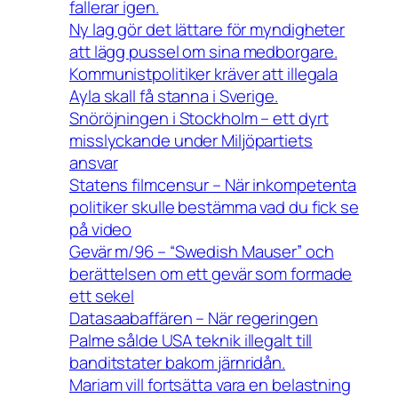
fallerar igen.
Ny lag gör det lättare för myndigheter
att lägg pussel om sina medborgare.
Kommunistpolitiker kräver att illegala
Ayla skall få stanna i Sverige.
Snöröjningen i Stockholm – ett dyrt
misslyckande under Miljöpartiets
ansvar
Statens filmcensur – När inkompetenta
politiker skulle bestämma vad du fick se
på video
Gevär m/96 – “Swedish Mauser” och
berättelsen om ett gevär som formade
ett sekel
Datasaabaffären – När regeringen
Palme sålde USA teknik illegalt till
banditstater bakom järnridån.
Mariam vill fortsätta vara en belastning