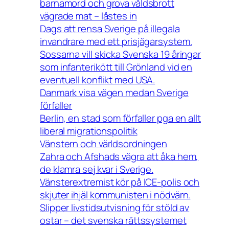
barnamord och grova våldsbrott
vägrade mat – låstes in
Dags att rensa Sverige på illegala
invandrare med ett prisjägarsystem.
Sossarna vill skicka Svenska 19 åringar
som infanterikött till Grönland vid en
eventuell konflikt med USA.
Danmark visa vägen medan Sverige
förfaller
Berlin, en stad som förfaller pga en allt
liberal migrationspolitik
Vänstern och världsordningen
Zahra och Afshads vägra att åka hem,
de klamra sej kvar i Sverige.
Vänsterextremist kör på ICE-polis och
skjuter ihjäl kommunisten i nödvärn.
Slipper livstidsutvisning för stöld av
ostar – det svenska rättssystemet