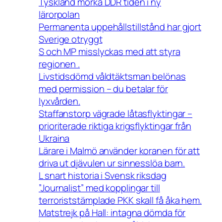
Tyskland mörka DDR tiden i ny
lärorpolan
Permanenta uppehållstillstånd har gjort
Sverige otryggt
S och MP misslyckas med att styra
regionen .
Livstidsdömd våldtäktsman belönas
med permission – du betalar för
lyxvården.
Staffanstorp vägrade låtasflyktingar –
prioriterade riktiga krigsflyktingar från
Ukraina
Lärare i Malmö använder koranen för att
driva ut djävulen ur sinnesslöa barn.
L snart historia i Svensk riksdag
”Journalist” med kopplingar till
terroriststämplade PKK skall få åka hem.
Matstrejk på Hall: intagna dömda för