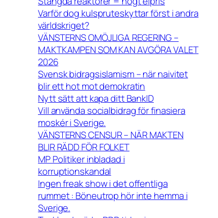
Stängda reaktorer = högt elpris
Varför dog kulspruteskyttar först i andra
världskriget?
VÄNSTERNS OMÖJLIGA REGERING –
MAKTKAMPEN SOM KAN AVGÖRA VALET
2026
Svensk bidragsislamism – när naivitet
blir ett hot mot demokratin
Nytt sätt att kapa ditt BankID
Vill använda socialbidrag för finasiera
moskér i Sverige.
VÄNSTERNS CENSUR – NÄR MAKTEN
BLIR RÄDD FÖR FOLKET
MP Politiker inbladad i
korruptionskandal
Ingen freak show i det offentliga
rummet : Böneutrop hör inte hemma i
Sverige.