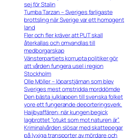
sej för Stalin
Tumba Tarzan – Sveriges farligaste
brottsling när Sverige var ett homogent
land
Fler och fler kräver att PUT skall
återkallas och omvandlas till
medborgarskap
Vänsterpartiets korrupta politiker gör
att vården fungera usel i region
Stockholm
Olle Möller – löparstjärnan som blev
Sveriges mest omstridda morddömde
Den bästa julklappen till svenska folket
vore ett fungerande deporteringsverk.
Haijbyaffären: när kungen begick
lagbrottet ”otukt som mot naturen är”.
Kriminalvården slösar med skattepegar
på lyxiga transporter av mördare och