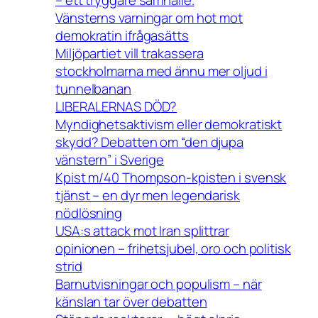
– ett tryggare samhälle.
Vänsterns varningar om hot mot
demokratin ifrågasätts
Miljöpartiet vill trakassera
stockholmarna med ännu mer oljud i
tunnelbanan
LIBERALERNAS DÖD?
Myndighetsaktivism eller demokratiskt
skydd? Debatten om “den djupa
vänstern” i Sverige
Kpist m/40 Thompson-kpisten i svensk
tjänst – en dyr men legendarisk
nödlösning
USA:s attack mot Iran splittrar
opinionen – frihetsjubel, oro och politisk
strid
Barnutvisningar och populism – när
känslan tar över debatten