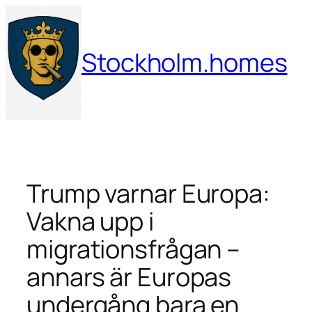
Hoppa
till
innehåll
Stockholm.homes
Trump varnar Europa:
Vakna upp i
migrationsfrågan –
annars är Europas
undergång bara en