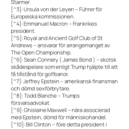
Starmer.
[^3]: Ursula von der Leyen – Führer för
Europeiska kommissionen.
[^4]: Emmanuel Macron – Frankrikes
president.
[^5]: Royal and Ancient Golf Club of St
Andrews – ansvarar för arrangemanget av
The Open Championship.
[^6]: Sean Connery ( James Bond ) – skotsk
skådespelare som enligt Trump hjälpte till att
få tillstånd för golfbanor.
[^7]: Jeffrey Epstein – amerikansk finansman
och dömd sexförbrytare.
[^8]: Todd Blanche – Trumps
försvarsadvokat.
[^9]: Ghislaine Maxwell – nära associerad
med Epstein, dömd för människohandel.
[^10]: Bill Clinton – före detta president i