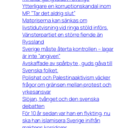
Ytterligare en korruptionskandal inom
MP. ”Tar det aldrig slut”
Matpriserna kan sänkas om
livstidutvisning vid ringa stöld införs.
Vänsterpartiet en större fiende än
Ryssland
Sverige måste återta kontrollen – lagar
är inte ”angiveri”
Avskaffade av spårbyte , guds gåva till
Svenska folket.
Polishat och Palestinaaktivism väcker
frågor om gränsen mellan protest och
yrkesansvar
Slöjan, tvånget och den svenska
debatten
För 10 år sedan var han en flykting, nu
ska han islamisera Sverige inifrån
maktens korridorer.