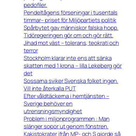
pedofiler.
Pendeltågens förseningar i tusentals
timmar– priset för Miljöpartiets politik
Spårbytet gav människor falska hopp.
Tidöregeringen gör om och gör rätt.
Jihad mot väst – tolerans, teokrati och
terror
Stockholm klarar inte ens att sänka
skatten med 1 krona – lilla Lekeberg gör
det
Sossarna sviker Svenska folket ingen.
Vill inte återkalla PUT
Efter våldtäckerna i hemtjänsten –
Sverige behöver en
utrensningsmyndighet
Problem i miljonprogrammen : Man
slänger sopor ut genom fönstren.
Kakistokrater ifrån MP- och S gjorde så