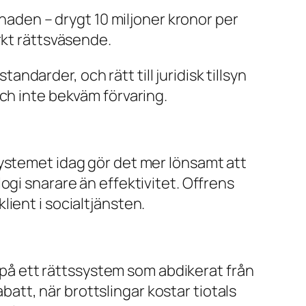
lnaden – drygt 10 miljoner kronor per
rkt rättsväsende.
darder, och rätt till juridisk tillsyn
ch inte bekväm förvaring.
systemet idag gör det mer lönsamt att
ogi snarare än effektivitet. Offrens
ient i socialtjänsten.
s på ett rättssystem som abdikerat från
tt, när brottslingar kostar tiotals