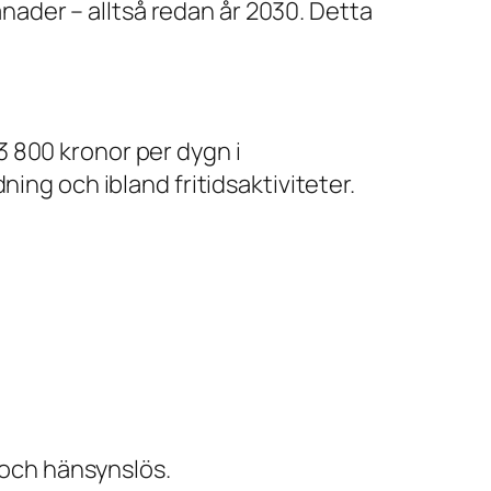
månader – alltså redan år 2030. Detta
 800 kronor per dygn i
ing och ibland fritidsaktiviteter.
d och hänsynslös.