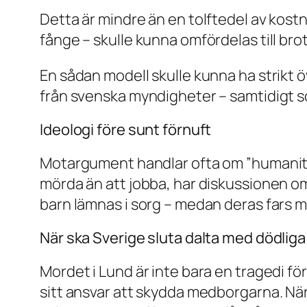
Detta är mindre än en tolfte­del av kostn
fånge – skulle kunna omfördelas till br
En sådan modell skulle kunna ha strikt ö
från svenska myndigheter – samtidigt so
Ideologi före sunt förnuft
Motargument handlar ofta om ”humanitet”
mörda än att jobba, har diskussionen om
barn lämnas i sorg – medan deras fars m
När ska Sverige sluta dalta med dödli
Mordet i Lund är inte bara en tragedi fö
sitt ansvar att skydda medborgarna. Nä