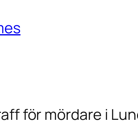
mes
raff för mördare i Lu