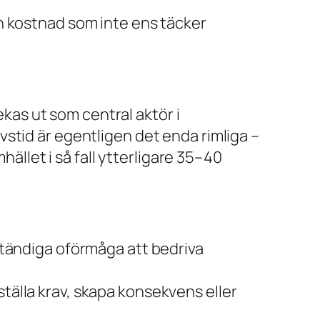
n kostnad som inte ens täcker
ekas ut som central aktör i
stid är egentligen det enda rimliga –
hället i så fall ytterligare 35–40
ständiga oförmåga att bedriva
 ställa krav, skapa konsekvens eller