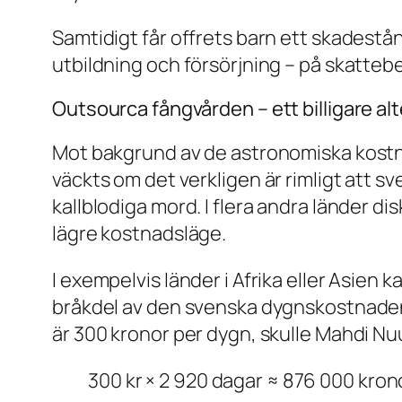
Samtidigt får offrets barn ett skadestå
utbildning och försörjning – på skatte
Outsourca fångvården – ett billigare al
Mot bakgrund av de astronomiska kostna
väckts om det verkligen är rimligt att s
kallblodiga mord. I flera andra länder d
lägre kostnadsläge.
I exempelvis länder i Afrika eller Asien 
bråkdel av den svenska dygnskostnaden.
är 300 kronor per dygn, skulle Mahdi Nuur
300 kr × 2 920 dagar ≈ 876 000 kron