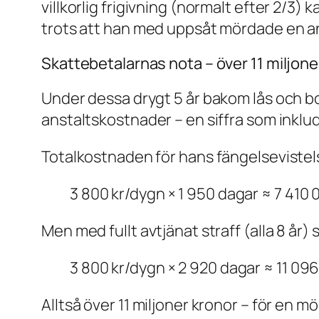
villkorlig frigivning (normalt efter 2/3)
trots att han med uppsåt mördade en a
Skattebetalarnas nota – över 11 miljone
Under dessa drygt 5 år bakom lås och b
anstaltskostnader – en siffra som inklud
Totalkostnaden för hans fängelsevistelse
3 800 kr/dygn × 1 950 dagar ≈ 7 410
Men med fullt avtjänat straff (alla 8 år) 
3 800 kr/dygn × 2 920 dagar ≈ 11 09
Alltså över 11 miljoner kronor – för en 