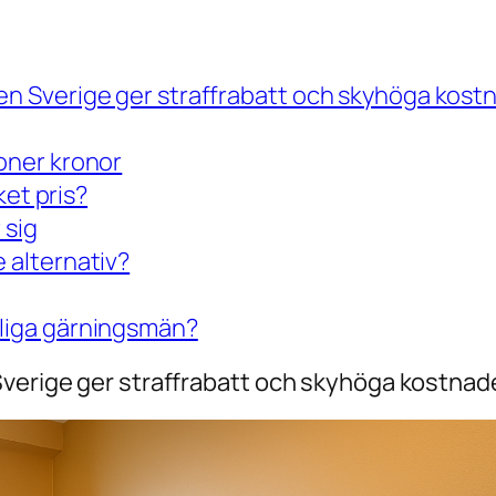
en Sverige ger straffrabatt och skyhöga kostn
joner kronor
lket pris?
 sig
e alternativ?
dliga gärningsmän?
verige ger straffrabatt och skyhöga kostnade