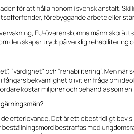
aden för att hålla honom i svensk anstalt. Skil
ottsofferfonder, förebyggande arbete eller stä
vervakning, EU-överenskomna människorättsstan
m den skapar tryck på verklig rehabilitering o
, ”värdighet” och ”rehabilitering”. Men när 
 fångars bekvämlighet blivit en fråga om ideol
ördare kostar miljoner och behandlas som en kl
ga gärningsmän?
r de efterlevande. Det är ett obestridligt bevi
r beställningsmord bestraffas med ungdomsraba