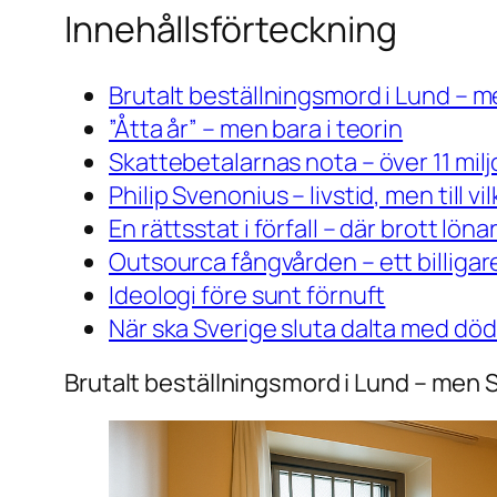
Innehållsförteckning
Brutalt beställningsmord i Lund – m
”Åtta år” – men bara i teorin
Skattebetalarnas nota – över 11 mil
Philip Svenonius – livstid, men till vi
En rättsstat i förfall – där brott lönar
Outsourca fångvården – ett billigar
Ideologi före sunt förnuft
När ska Sverige sluta dalta med dö
Brutalt beställningsmord i Lund – men S