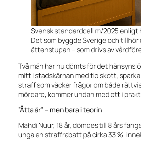
Svensk standardcell m/2025 enligt K
Det som byggde Sverige och tillhö
ättenstupan – som drivs av vårdför
Två män har nu dömts för det hänsynslös
mitt i stadskärnan med tio skott, sparka
straff som väcker frågor om både rättvi
mördare, kommer undan med ett i praktik
”Åtta år” – men bara i teorin
Mahdi Nuur, 18 år, dömdes till 8 års fän
unga en straffrabatt på cirka 33 %, inneb