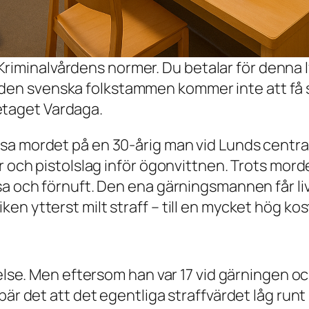
riminalvårdens normer. Du betalar för denna 
r den svenska folkstammen kommer inte att f
etaget Vardaga.
a mordet på en 30-årig man vid Lunds centrals
r och pistolslag inför ögonvittnen. Trots mord
sa och förnuft. Den ena gärningsmannen får li
en ytterst milt straff – till en mycket hög ko
gelse. Men eftersom han var 17 vid gärningen o
är det att det egentliga straffvärdet låg runt 