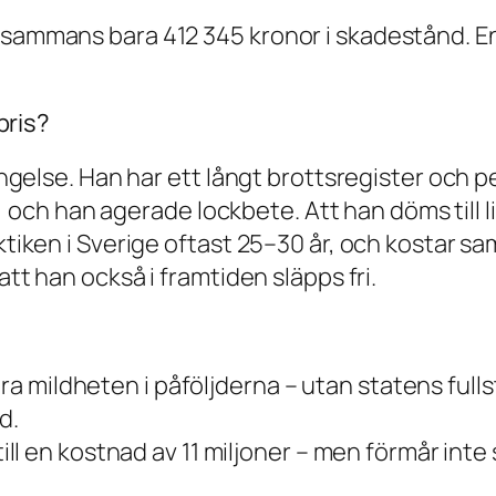
llsammans bara 412 345 kronor i skadestånd. E
 pris?
fängelse. Han har ett långt brottsregister och p
h han agerade lockbete. Att han döms till liv
ktiken i Sverige oftast 25–30 år, och kostar sam
att han också i framtiden släpps fri.
a mildheten i påföljderna – utan statens full
d.
till en kostnad av 11 miljoner – men förmår inte