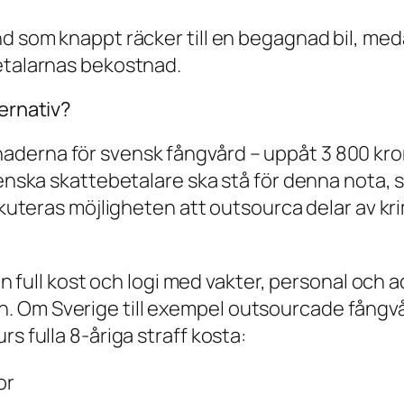
nd som knappt räcker till en begagnad bil, me
betalarnas bekostnad.
ternativ?
derna för svensk fångvård – uppåt 3 800 kro
venska skattebetalare ska stå för denna nota, s
iskuteras möjligheten att outsourca delar av kr
kan full kost och logi med vakter, personal och 
 Om Sverige till exempel outsourcade fångvår
s fulla 8-åriga straff kosta:
or