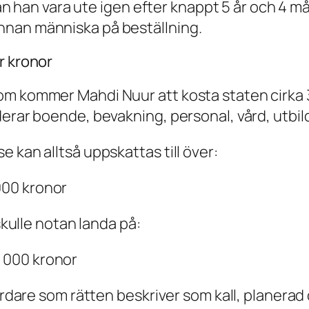
 kan han vara ute igen efter knappt 5 år och 4 
nnan människa på beställning.
r kronor
om kommer Mahdi Nuur att kosta staten cirka 3
erar boende, bevakning, personal, vård, utbildn
 kan alltså uppskattas till över:
 000 kronor
skulle notan landa på:
6 000 kronor
mördare som rätten beskriver som kall, planera