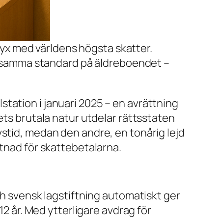
lyx med världens högsta skatter.
å samma standard på äldreboendet –
tation i januari 2025 – en avrättning
ets brutala natur utdelar rättsstaten
vstid, medan den andre, en tonårig lejd
stnad för skattebetalarna.
ch svensk lagstiftning automatiskt ger
12 år. Med ytterligare avdrag för