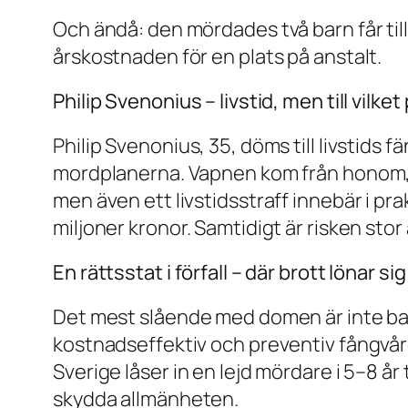
Och ändå: den mördades två barn får ti
årskostnaden för en plats på anstalt.
Philip Svenonius – livstid, men till vilket
Philip Svenonius, 35, döms till livstids 
mordplanerna. Vapnen kom från honom, oc
men även ett livstidsstraff innebär i pra
miljoner kronor. Samtidigt är risken stor 
En rättsstat i förfall – där brott lönar sig
Det mest slående med domen är inte bar
kostnadseffektiv och preventiv fångvår
Sverige låser in en lejd mördare i 5–8 år 
skydda allmänheten.