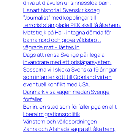
driva ut djävulen ur sinnesslöa barn.
L snart historia i Svensk riksdag
”Journalist” med kopplingar till
terroriststämplade PKK skall få åka hem.
Matstrejk på Hall: intagna dömda för
barnamord och grova våldsbrott
vägrade mat – låstes in
Dags att rensa Sverige på illegala
invandrare med ett prisjägarsystem.
Sossarna vill skicka Svenska 19 åringar
som infanterikött till Grönland vid en
eventuell konflikt med USA.
Danmark visa vägen medan Sverige
förfaller
Berlin, en stad som förfaller pga en allt
liberal migrationspolitik
Vänstern och världsordningen
Zahra och Afshads vägra att åka hem,