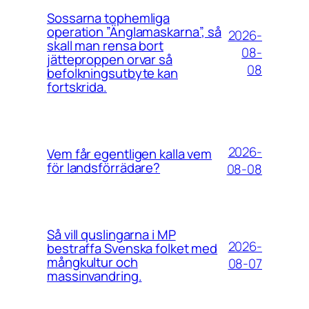
Sossarna tophemliga
operation ”Änglamaskarna”, så
2026-
skall man rensa bort
08-
jätteproppen orvar så
08
befolkningsutbyte kan
fortskrida.
2026-
Vem får egentligen kalla vem
för landsförrädare?
08-08
Så vill quslingarna i MP
2026-
bestraffa Svenska folket med
mångkultur och
08-07
massinvandring.