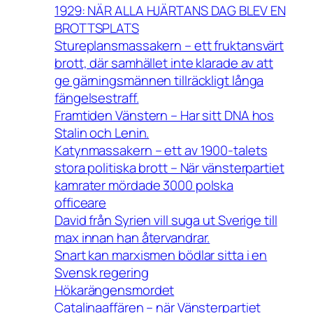
1929: NÄR ALLA HJÄRTANS DAG BLEV EN
BROTTSPLATS
Stureplansmassakern – ett fruktansvärt
brott, där samhället inte klarade av att
ge gärningsmännen tillräckligt långa
fängelsestraff.
Framtiden Vänstern – Har sitt DNA hos
Stalin och Lenin.
Katynmassakern – ett av 1900-talets
stora politiska brott – När vänsterpartiet
kamrater mördade 3000 polska
officeare
David från Syrien vill suga ut Sverige till
max innan han återvandrar.
Snart kan marxismen bödlar sitta i en
Svensk regering
Hökarängensmordet
Catalinaaffären – när Vänsterpartiet