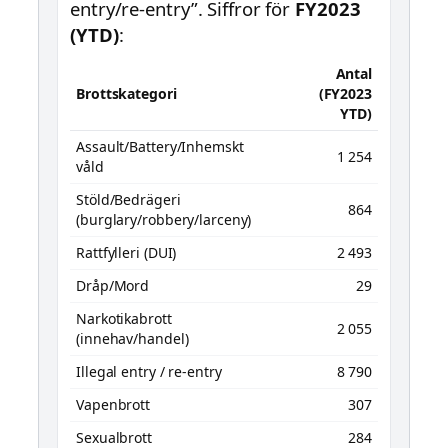
entry/re-entry”. Siffror för
FY2023
(YTD)
:
Antal
Brottskategori
(FY2023
YTD)
Assault/Battery/Inhemskt
1 254
våld
Stöld/Bedrägeri
864
(burglary/robbery/larceny)
Rattfylleri (DUI)
2 493
Dråp/Mord
29
Narkotikabrott
2 055
(innehav/handel)
Illegal entry / re-entry
8 790
Vapenbrott
307
Sexualbrott
284