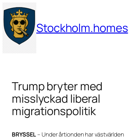
Hoppa
till
innehåll
Stockholm.homes
Trump bryter med
misslyckad liberal
migrationspolitik
BRYSSEL
– Under årtionden har västvärlden