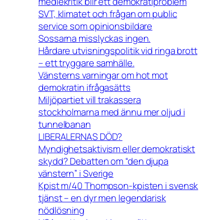
mediekritik blir ett demokratiproblem
SVT, klimatet och frågan om public
service som opinionsbildare
Sossarna misslyckas ingen.
Hårdare utvisningspolitik vid ringa brott
– ett tryggare samhälle.
Vänsterns varningar om hot mot
demokratin ifrågasätts
Miljöpartiet vill trakassera
stockholmarna med ännu mer oljud i
tunnelbanan
LIBERALERNAS DÖD?
Myndighetsaktivism eller demokratiskt
skydd? Debatten om “den djupa
vänstern” i Sverige
Kpist m/40 Thompson-kpisten i svensk
tjänst – en dyr men legendarisk
nödlösning