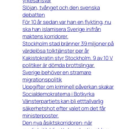
yrkesansvar
Slöjan, tvånget och den svenska
debatten
För 10 år sedan var han en flykting, nu
ska han islamisera Sverige inifrån
maktens korridorer.
Stockholm stad bränner 39 miljoner på
värdelösa tolktjänster per år
Kakistokratin styr Stockholm. 9 av 10 V
politiker är dömda brottslingar.
Sverige behöver en stramare
migrationspolitik
Uppgifter om kriminell påverkan skakar
Socialdemokraterna i Botkyrka
Vänsterpartiets kan bli etttallvarlig
säkerhetshot efter valet om det får
ministerposter.
Den nya åsiktskorridoren: när