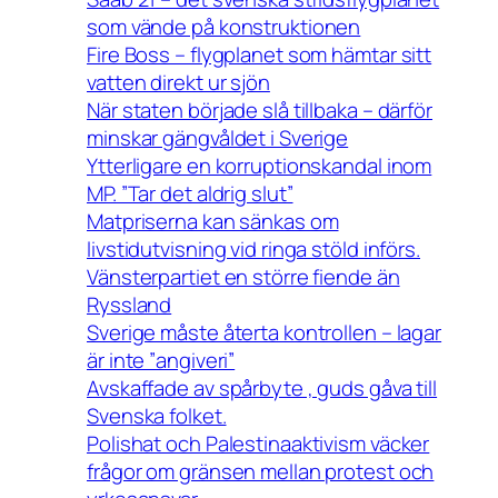
som vände på konstruktionen
Fire Boss – flygplanet som hämtar sitt
vatten direkt ur sjön
När staten började slå tillbaka – därför
minskar gängvåldet i Sverige
Ytterligare en korruptionskandal inom
MP. ”Tar det aldrig slut”
Matpriserna kan sänkas om
livstidutvisning vid ringa stöld införs.
Vänsterpartiet en större fiende än
Ryssland
Sverige måste återta kontrollen – lagar
är inte ”angiveri”
Avskaffade av spårbyte , guds gåva till
Svenska folket.
Polishat och Palestinaaktivism väcker
frågor om gränsen mellan protest och