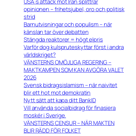
USA:s attack mot Iran splittrar
opinionen – frihetsjubel, oro och politisk
strid
Barnutvisningar och populism – när
känslan tar över debatten
Stängda reaktorer = högt elpris
Varför dog kulspruteskyttar först i andra
världskriget?
VÄNSTERNS OMÖJLIGA REGERING –
MAKTKAMPEN SOM KAN AVGÖRA VALET
2026
Svensk bidragsislamism – när naivitet
blir ett hot mot demokratin
Nytt sätt att kapa ditt BankID
Vill använda socialbidrag för finasiera
moskér i Sverige.
VÄNSTERNS CENSUR – NÄR MAKTEN
BLIR RÄDD FÖR FOLKET