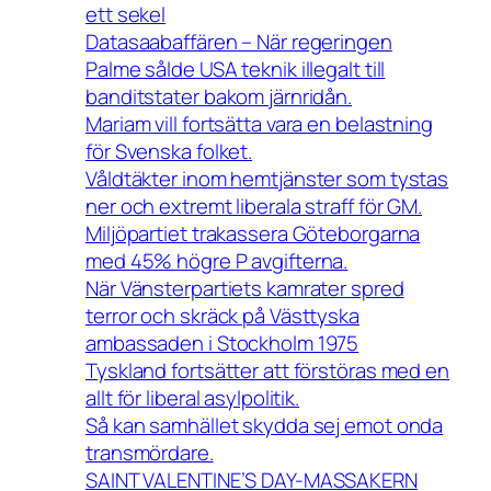
ett sekel
Datasaabaffären – När regeringen
Palme sålde USA teknik illegalt till
banditstater bakom järnridån.
Mariam vill fortsätta vara en belastning
för Svenska folket.
Våldtäkter inom hemtjänster som tystas
ner och extremt liberala straff för GM.
Miljöpartiet trakassera Göteborgarna
med 45% högre P avgifterna.
När Vänsterpartiets kamrater spred
terror och skräck på Västtyska
ambassaden i Stockholm 1975
Tyskland fortsätter att förstöras med en
allt för liberal asylpolitik.
Så kan samhället skydda sej emot onda
transmördare.
SAINT VALENTINE’S DAY-MASSAKERN