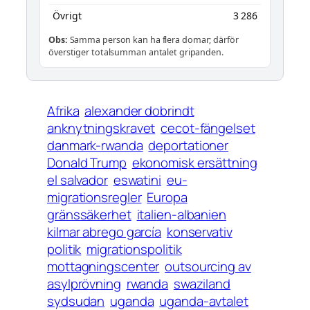
Övrigt
3 286
Obs:
Samma person kan ha flera domar; därför
överstiger totalsumman antalet gripanden.
Afrika
alexander dobrindt
anknytningskravet
cecot-fängelset
danmark-rwanda
deportationer
Donald Trump
ekonomisk ersättning
el salvador
eswatini
eu-
migrationsregler
Europa
gränssäkerhet
italien-albanien
kilmar abrego garcía
konservativ
politik
migrationspolitik
mottagningscenter
outsourcing av
asylprövning
rwanda
swaziland
sydsudan
uganda
uganda-avtalet