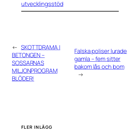
utvecklingsstöd
←
SKOTTDRAMA I
Falska poliser lurade
BETONGEN –
gamla – fem sitter
SOSSARNAS
bakom lås och bom
MILJONPROGRAM
→
BLÖDER!
FLER INLÄGG