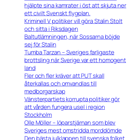
hjälpte sina kamrater i öst att skjuta ner
ett civilt Svenskt flygplan.
Kriminell V politiker vill göra Stalin Stolt
och sitta i Riksdagen
Baltutlämningen, när Sossarna böjde
sej för Stalin
Tumba Tarzan – Sveriges farligaste
brottsling när Sverige var ett homogent
land
Fler och fler kräver att PUT skall
återkallas och omvandlas till
medborgarskap
Vänsterpartiets korrupta politiker gör
att vården fungera usel i region
Stockholm
Olle Möller – löparstjärnan som blev
Sveriges mest omstridda morddömde
Den bästa julklappen till svenska folket