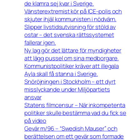
de klamra sej kvar i Sverige.
Vänsterextremist kör på ICE-polis och
skjuter ihjäl kommunisten i nödvärn.
Slipper livstidsutvisning för stöld av
ostar – det svenska rättssystemet
fallerar igen.
Ny lag gör det lättare för myndigheter
att lägg pussel om sina medborgare.
Kommunistpolitiker kräver att illegala
Ayla skall få stanna i Sverige.
Snöröjningen i Stockholm – ett dyrt
misslyckande under Miljöpartiets
ansvar
Statens filmcensur – När inkompetenta
politiker skulle bestämma vad du fick se
på video
Gevär m/96 – “Swedish Mauser” och
berättelsen om ett gevär som formade