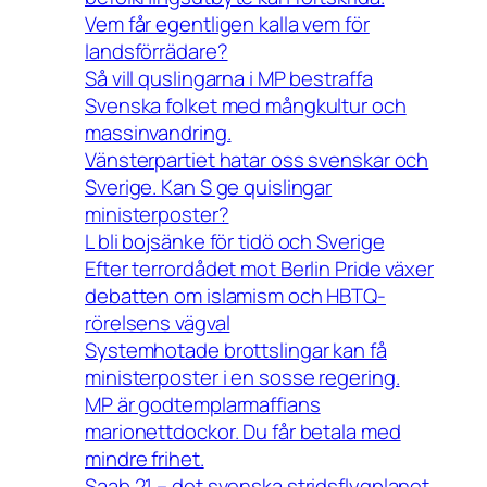
Vem får egentligen kalla vem för
landsförrädare?
Så vill quslingarna i MP bestraffa
Svenska folket med mångkultur och
massinvandring.
Vänsterpartiet hatar oss svenskar och
Sverige. Kan S ge quislingar
ministerposter?
L bli bojsänke för tidö och Sverige
Efter terrordådet mot Berlin Pride växer
debatten om islamism och HBTQ-
rörelsens vägval
Systemhotade brottslingar kan få
ministerposter i en sosse regering.
MP är godtemplarmaffians
marionettdockor. Du får betala med
mindre frihet.
Saab 21 – det svenska stridsflygplanet