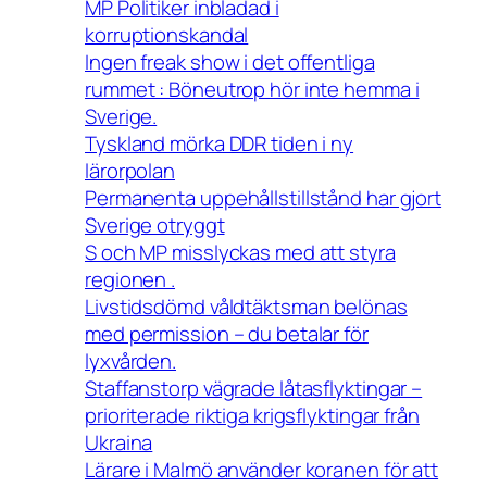
MP Politiker inbladad i
korruptionskandal
Ingen freak show i det offentliga
rummet : Böneutrop hör inte hemma i
Sverige.
Tyskland mörka DDR tiden i ny
lärorpolan
Permanenta uppehållstillstånd har gjort
Sverige otryggt
S och MP misslyckas med att styra
regionen .
Livstidsdömd våldtäktsman belönas
med permission – du betalar för
lyxvården.
Staffanstorp vägrade låtasflyktingar –
prioriterade riktiga krigsflyktingar från
Ukraina
Lärare i Malmö använder koranen för att