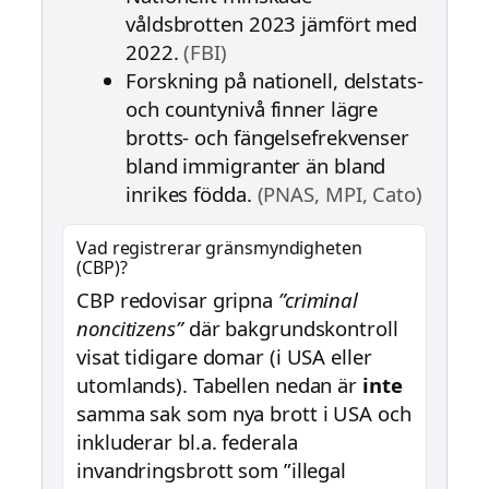
våldsbrotten 2023 jämfört med
2022.
(FBI)
Forskning på nationell, delstats-
och countynivå finner lägre
brotts- och fängelsefrekvenser
bland immigranter än bland
inrikes födda.
(PNAS, MPI, Cato)
Vad registrerar gränsmyndigheten
(CBP)?
CBP redovisar gripna
”criminal
noncitizens”
där bakgrundskontroll
visat tidigare domar (i USA eller
utomlands). Tabellen nedan är
inte
samma sak som nya brott i USA och
inkluderar bl.a. federala
invandringsbrott som ”illegal