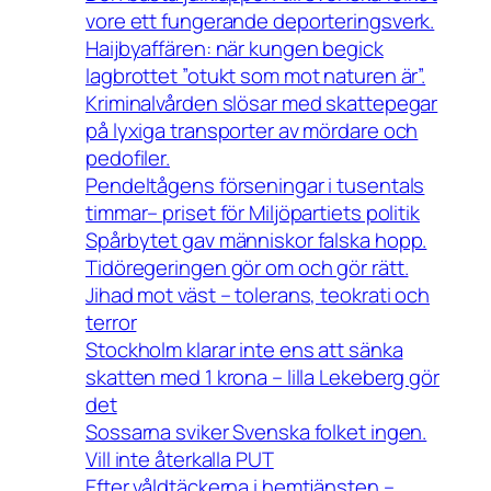
vore ett fungerande deporteringsverk.
Haijbyaffären: när kungen begick
lagbrottet ”otukt som mot naturen är”.
Kriminalvården slösar med skattepegar
på lyxiga transporter av mördare och
pedofiler.
Pendeltågens förseningar i tusentals
timmar– priset för Miljöpartiets politik
Spårbytet gav människor falska hopp.
Tidöregeringen gör om och gör rätt.
Jihad mot väst – tolerans, teokrati och
terror
Stockholm klarar inte ens att sänka
skatten med 1 krona – lilla Lekeberg gör
det
Sossarna sviker Svenska folket ingen.
Vill inte återkalla PUT
Efter våldtäckerna i hemtjänsten –