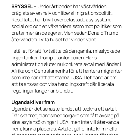
BRYSSEL
– Under årtionden har västvärlden
präglats av en naiv och liberal migrationspolitik.
Resultatet har blivit överbelastade asylsystem,
social oro och en växande misstro mot politiker som
pratar mer än de agerar. Men sedan Donald Trump
återvände till Vita huset har vinden vänt.
I stället för att fortsätta på den gamla, misslyckade
linjen tänker Trump utanför boxen. Hans
administration sluter nu konkreta avtal med länder i
Afrika och Centralamerika för att hantera migranter
som inte har rätt att stanna i USA. Det handlar om
att ta ansvar och visa handlingskraft där liberala
regeringar länge har blundat.
Uganda kliver fram
Uganda är det senaste landet att teckna ett avtal.
Där ska tredjelandsmedborgare som fått avslag på
sina asylansökningar i USA, men inte vill återvända
hem, kunna placeras. Avtalet gäller inte kriminella