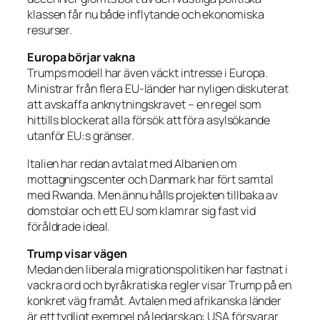
klassen får nu både inflytande och ekonomiska
resurser.
Europa börjar vakna
Trumps modell har även väckt intresse i Europa.
Ministrar från flera EU-länder har nyligen diskuterat
att avskaffa anknytningskravet – en regel som
hittills blockerat alla försök att föra asylsökande
utanför EU:s gränser.
Italien har redan avtalat med Albanien om
mottagningscenter och Danmark har fört samtal
med Rwanda. Men ännu hålls projekten tillbaka av
domstolar och ett EU som klamrar sig fast vid
föråldrade ideal.
Trump visar vägen
Medan den liberala migrationspolitiken har fastnat i
vackra ord och byråkratiska regler visar Trump på en
konkret väg framåt. Avtalen med afrikanska länder
är ett tydligt exempel på ledarskap: USA försvarar