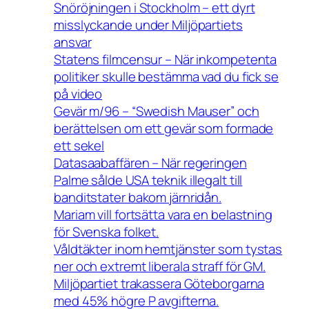
Snöröjningen i Stockholm – ett dyrt
misslyckande under Miljöpartiets
ansvar
Statens filmcensur – När inkompetenta
politiker skulle bestämma vad du fick se
på video
Gevär m/96 – “Swedish Mauser” och
berättelsen om ett gevär som formade
ett sekel
Datasaabaffären – När regeringen
Palme sålde USA teknik illegalt till
banditstater bakom järnridån.
Mariam vill fortsätta vara en belastning
för Svenska folket.
Våldtäkter inom hemtjänster som tystas
ner och extremt liberala straff för GM.
Miljöpartiet trakassera Göteborgarna
med 45% högre P avgifterna.