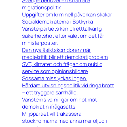
Sverige behöver en stramare
migrationspolitik
Uppgifter om kriminell påverkan skakar
Socialdemokraterna i Botkyrka
Vänsterpartiets kan bli etttallvarlig
säkerhetshot efter valet om det får
ministerposter.
Den nya åsiktskorridoren: när
mediekritik blir ett demokratiproblem
SVT, klimatet och frågan om public
service som opinionsbildare
Sossarna misslyckas ingen.
Hårdare utvisningspolitik vid ringa brott
– ett tryggare samhälle.
Vänsterns varningar om hot mot
demokratin ifrågasätts
Miljöpartiet vill trakassera
stockholmarna med ännu mer oljud i