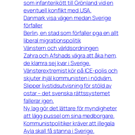
som infanterikött till Grönland vid en
eventuell konflikt med USA.
Danmark visa vägen medan Sverige
förfaller
Berlin, en stad som förfaller pga en allt
liberal migrationspolitik
Vänstern och världsordningen
Zahra och Afshads vägra att åka hem,
de klamra sej kvar i Sverige.
Vänsterextremist kör på ICE-polis och
skjuter ihjäl kommunisten i nödvärn.
Slipper livstidsutvisning för stöld av
ostar – det svenska rättssystemet
fallerar igen.
Ny lag gör det lättare för myndigheter
att lägg pussel om sina medborgare.
Kommunistpolitiker kräver att illegala
Ayla skall få stanna i Sverige.