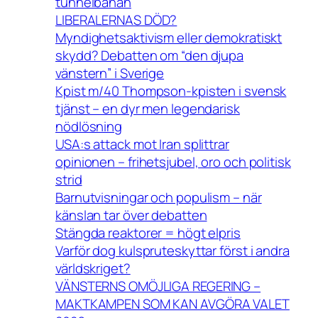
tunnelbanan
LIBERALERNAS DÖD?
Myndighetsaktivism eller demokratiskt
skydd? Debatten om “den djupa
vänstern” i Sverige
Kpist m/40 Thompson-kpisten i svensk
tjänst – en dyr men legendarisk
nödlösning
USA:s attack mot Iran splittrar
opinionen – frihetsjubel, oro och politisk
strid
Barnutvisningar och populism – när
känslan tar över debatten
Stängda reaktorer = högt elpris
Varför dog kulspruteskyttar först i andra
världskriget?
VÄNSTERNS OMÖJLIGA REGERING –
MAKTKAMPEN SOM KAN AVGÖRA VALET