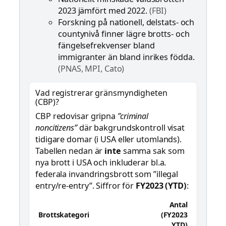
2023 jämfört med 2022.
(FBI)
Forskning på nationell, delstats- och
countynivå finner lägre brotts- och
fängelsefrekvenser bland
immigranter än bland inrikes födda.
(PNAS, MPI, Cato)
Vad registrerar gränsmyndigheten
(CBP)?
CBP redovisar gripna
”criminal
noncitizens”
där bakgrundskontroll visat
tidigare domar (i USA eller utomlands).
Tabellen nedan är
inte
samma sak som
nya brott i USA och inkluderar bl.a.
federala invandringsbrott som ”illegal
entry/re-entry”. Siffror för
FY2023 (YTD)
:
Antal
Brottskategori
(FY2023
YTD)