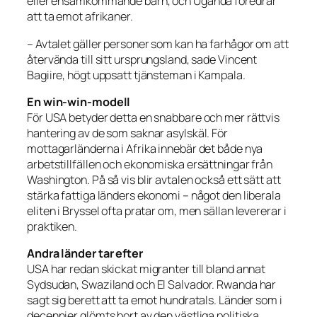
eller ensamkommande barn, och Uganda föredrar
att ta emot afrikaner.
– Avtalet gäller personer som kan ha farhågor om att
återvända till sitt ursprungsland, sade Vincent
Bagiire, högt uppsatt tjänsteman i Kampala.
En win-win-modell
För USA betyder detta en snabbare och mer rättvis
hantering av de som saknar asylskäl. För
mottagarländerna i Afrika innebär det både nya
arbetstillfällen och ekonomiska ersättningar från
Washington. På så vis blir avtalen också ett sätt att
stärka fattiga länders ekonomi – något den liberala
eliten i Bryssel ofta pratar om, men sällan levererar i
praktiken.
Andra länder tar efter
USA har redan skickat migranter till bland annat
Sydsudan, Swaziland och El Salvador. Rwanda har
sagt sig berett att ta emot hundratals. Länder som i
decennier glömts bort av den västliga politiska