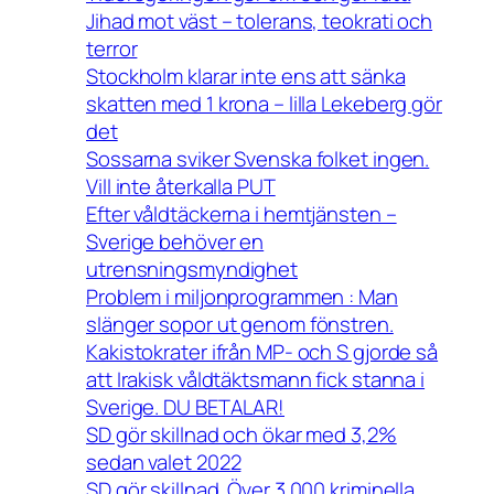
Jihad mot väst – tolerans, teokrati och
terror
Stockholm klarar inte ens att sänka
skatten med 1 krona – lilla Lekeberg gör
det
Sossarna sviker Svenska folket ingen.
Vill inte återkalla PUT
Efter våldtäckerna i hemtjänsten –
Sverige behöver en
utrensningsmyndighet
Problem i miljonprogrammen : Man
slänger sopor ut genom fönstren.
Kakistokrater ifrån MP- och S gjorde så
att Irakisk våldtäktsmann fick stanna i
Sverige. DU BETALAR!
SD gör skillnad och ökar med 3,2%
sedan valet 2022
SD gör skillnad. Över 3 000 kriminella