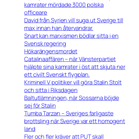
kamrater mördade 3000 polska
officeare
David från Syrien vill suga ut Sverige till
max innan han återvandrar.
Snart kan marxismen bödlar sitta i en
Svensk regering
Hökarängensmordet
Catalinaaffären – när Vänsterpartiet
hjälpte sina kamrater i öst att skjuta ner
ett civilt Svenskt flygplan.
Kriminell V politiker vill göra Stalin Stolt
och sitta i Riksdagen
Baltutlämningen, när Sossarna böjde
sej för Stalin
Tumba Tarzan – Sveriges farligaste
brottsling när Sverige var ett homogent
land
Fler och fler kräver att PUT skall