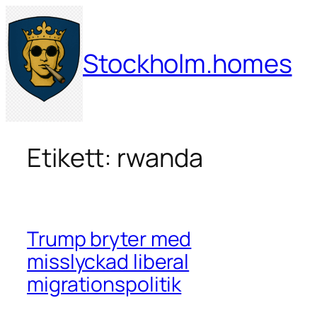
Hoppa
till
innehåll
Stockholm.homes
Etikett:
rwanda
Trump bryter med
misslyckad liberal
migrationspolitik