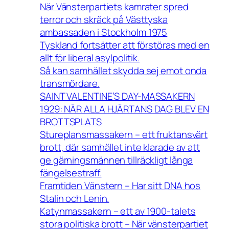
När Vänsterpartiets kamrater spred
terror och skräck på Västtyska
ambassaden i Stockholm 1975
Tyskland fortsätter att förstöras med en
allt för liberal asylpolitik.
Så kan samhället skydda sej emot onda
transmördare.
SAINT VALENTINE’S DAY-MASSAKERN
1929: NÄR ALLA HJÄRTANS DAG BLEV EN
BROTTSPLATS
Stureplansmassakern – ett fruktansvärt
brott, där samhället inte klarade av att
ge gärningsmännen tillräckligt långa
fängelsestraff.
Framtiden Vänstern – Har sitt DNA hos
Stalin och Lenin.
Katynmassakern – ett av 1900-talets
stora politiska brott – När vänsterpartiet