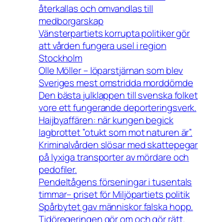
återkallas och omvandlas till
medborgarskap
Vänsterpartiets korrupta politiker gör
att vården fungera usel i region
Stockholm
Olle Möller – löparstjärnan som blev
Sveriges mest omstridda morddömde
Den bästa julklappen till svenska folket
vore ett fungerande deporteringsverk.
Haijbyaffären: när kungen begick
lagbrottet ”otukt som mot naturen är”.
Kriminalvården slösar med skattepegar
på lyxiga transporter av mördare och
pedofiler.
Pendeltågens förseningar i tusentals
timmar– priset för Miljöpartiets politik
Spårbytet gav människor falska hopp.
Tidöregeringen gör om och gör rätt.