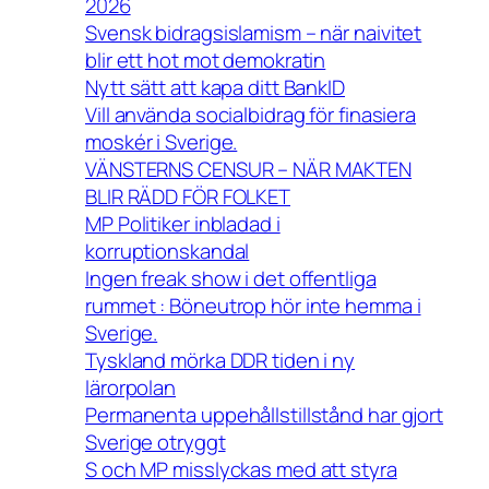
2026
Svensk bidragsislamism – när naivitet
blir ett hot mot demokratin
Nytt sätt att kapa ditt BankID
Vill använda socialbidrag för finasiera
moskér i Sverige.
VÄNSTERNS CENSUR – NÄR MAKTEN
BLIR RÄDD FÖR FOLKET
MP Politiker inbladad i
korruptionskandal
Ingen freak show i det offentliga
rummet : Böneutrop hör inte hemma i
Sverige.
Tyskland mörka DDR tiden i ny
lärorpolan
Permanenta uppehållstillstånd har gjort
Sverige otryggt
S och MP misslyckas med att styra