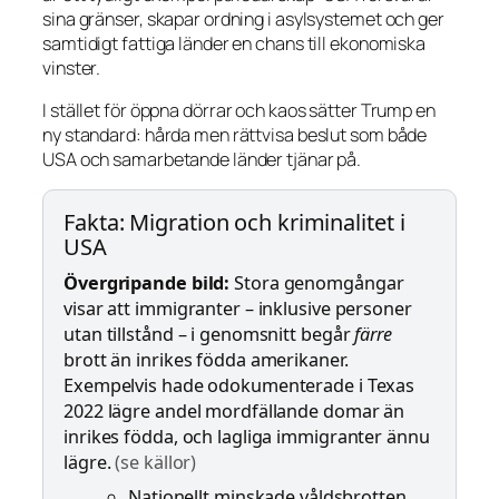
sina gränser, skapar ordning i asylsystemet och ger
samtidigt fattiga länder en chans till ekonomiska
vinster.
I stället för öppna dörrar och kaos sätter Trump en
ny standard: hårda men rättvisa beslut som både
USA och samarbetande länder tjänar på.
Fakta: Migration och kriminalitet i
USA
Övergripande bild:
Stora genomgångar
visar att immigranter – inklusive personer
utan tillstånd – i genomsnitt begår
färre
brott än inrikes födda amerikaner.
Exempelvis hade odokumenterade i Texas
2022 lägre andel mordfällande domar än
inrikes födda, och lagliga immigranter ännu
lägre.
(se källor)
Nationellt minskade våldsbrotten