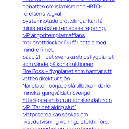
debatten om islamism och HBTQ-
rörelsens vägval
Systemhotade brottslingar kan få
ministerposter i en sosse regering.
MP är godtemplarmaffians
marionettdockor. Du får betala med
mindre frihet.
Saab 21 – det svenska stridsflygplanet
som vände på konstruktionen
Fire Boss – flygplanet som hämtar sitt
vatten direkt ur sjön
När staten började slå tillbaka – därför
minskar gängvåldet i Sverige
Ytterligare en korruptionskandal inom
MP. ”Tar det aldrig slut”
Matpriserna kan sänkas om
livstidutvisning vid ringa stöld införs.
Vänsterpartiet en större fiende än