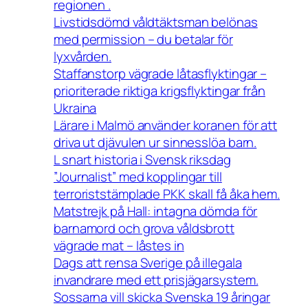
regionen .
Livstidsdömd våldtäktsman belönas
med permission – du betalar för
lyxvården.
Staffanstorp vägrade låtasflyktingar –
prioriterade riktiga krigsflyktingar från
Ukraina
Lärare i Malmö använder koranen för att
driva ut djävulen ur sinnesslöa barn.
L snart historia i Svensk riksdag
”Journalist” med kopplingar till
terroriststämplade PKK skall få åka hem.
Matstrejk på Hall: intagna dömda för
barnamord och grova våldsbrott
vägrade mat – låstes in
Dags att rensa Sverige på illegala
invandrare med ett prisjägarsystem.
Sossarna vill skicka Svenska 19 åringar