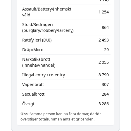
Assault/Battery/Inhemskt
1 254
våld
Stöld/Bedrägeri
864
(burglary/robbery/larceny)
Rattfylleri (DUI)
2 493
Dråp/Mord
29
Narkotikabrott
2 055
(innehav/handel)
Illegal entry / re-entry
8 790
Vapenbrott
307
Sexualbrott
284
Övrigt
3 286
Obs:
Samma person kan ha flera domar; därför
överstiger totalsumman antalet gripanden.