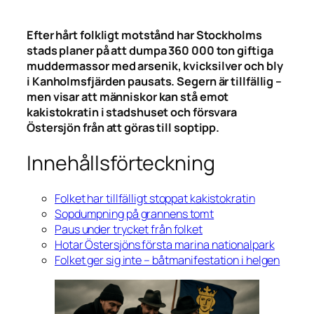
Efter hårt folkligt motstånd har Stockholms
stads planer på att dumpa 360 000 ton giftiga
muddermassor med arsenik, kvicksilver och bly
i Kanholmsfjärden pausats. Segern är tillfällig –
men visar att människor kan stå emot
kakistokratin i stadshuset och försvara
Östersjön från att göras till soptipp.
Innehållsförteckning
Folket har tillfälligt stoppat kakistokratin
Sopdumpning på grannens tomt
Paus under trycket från folket
Hotar Östersjöns första marina nationalpark
Folket ger sig inte – båtmanifestation i helgen