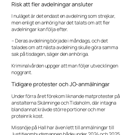
Risk att fler avdelningar ansluter
I nuläget är det endast en avdelning som strejkar,
men enligt en anhörig har det talats om att fler
avdelningar kan följa efter.
– Deras avdelning började i måndags, och det
talades om att nästa avdelning skulle göra samma
sak på tisdagen, säger den anhöriga.
Kriminalvården uppger att man följer utvecklingen
noggrant.
Tidigare protester och JO-anmälningar
Under förra året förekom liknande matprotester på
anstalterna Skänninge och Tidaholm, där intagna
bland annat krävde större portioner och mer
proteinrik kost.
Missnöje på Hall har även lett till anmälningar till
Justitieombudsmannen både under 2024 och 2025.