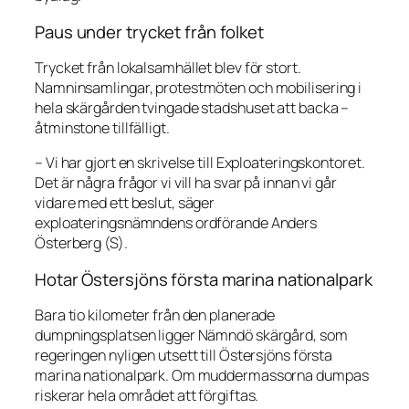
Paus under trycket från folket
Trycket från lokalsamhället blev för stort.
Namninsamlingar, protestmöten och mobilisering i
hela skärgården tvingade stadshuset att backa –
åtminstone tillfälligt.
– Vi har gjort en skrivelse till Exploateringskontoret.
Det är några frågor vi vill ha svar på innan vi går
vidare med ett beslut, säger
exploateringsnämndens ordförande Anders
Österberg (S).
Hotar Östersjöns första marina nationalpark
Bara tio kilometer från den planerade
dumpningsplatsen ligger Nämndö skärgård, som
regeringen nyligen utsett till Östersjöns första
marina nationalpark. Om muddermassorna dumpas
riskerar hela området att förgiftas.