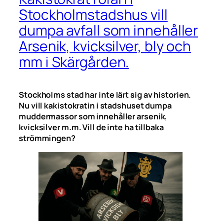
Stockholmstadshus vill
dumpa avfall som innehåller
Arsenik, kvicksilver, bly och
mm i Skärgården.
Stockholms stad har inte
lärt
sig av historien.
Nu vill kakistokratin i stadshuset dumpa
muddermassor som innehåller arsenik,
kvicksilver m.m. Vill de inte ha tillbaka
strömmingen?