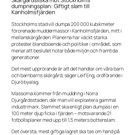
Skärgårdsilska mot Stockholms
dumpningsplan: Giftigt slam till
Kanholmsfjärden
Stockholms stad vill dumpa 200 000 kubikmeter
förorenade muddermassor i Kanholmsfjärden, mitt i
mellanskärgården. Planerna har väckt starka
protester bland boende och politiker i området, som
menar att beslutet hotar både miljön och framtida
generationer.
Det mest upprörande är att det handlar om våra barn
och barnbarns skärgård, säger Leif Eng, ordförande i
Djurö byalag.
Massorna kommer från muddring i Norra
Djurgårdsstaden, där man vill exploatera gammal
industrimark. Slammet ska enligt plan dumpas i en
100 meter djup ficka i fjärden – motsvarande 21
fotbollsplaner med upp till 1,5 meters bottenslam.
Det översta, mest giftiga lagret ska tas om hand på