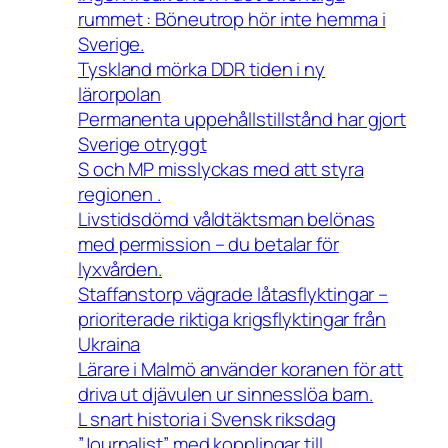
rummet : Böneutrop hör inte hemma i
Sverige.
Tyskland mörka DDR tiden i ny
lärorpolan
Permanenta uppehållstillstånd har gjort
Sverige otryggt
S och MP misslyckas med att styra
regionen .
Livstidsdömd våldtäktsman belönas
med permission – du betalar för
lyxvården.
Staffanstorp vägrade låtasflyktingar –
prioriterade riktiga krigsflyktingar från
Ukraina
Lärare i Malmö använder koranen för att
driva ut djävulen ur sinnesslöa barn.
L snart historia i Svensk riksdag
”Journalist” med kopplingar till