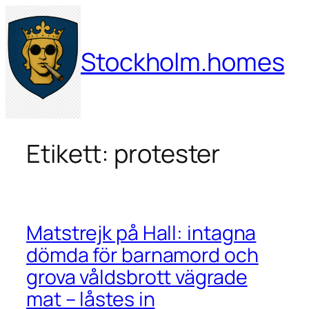
Hoppa
till
innehåll
Stockholm.homes
Etikett:
protester
Matstrejk på Hall: intagna
dömda för barnamord och
grova våldsbrott vägrade
mat – låstes in