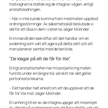
matvagnarna ställde sig de intagna i vägen, enligt
anstaltsledningen.
– När vi inte kunde komma fram med maten uppstod
ordningsstörningar. Av säkerhetsskäl beslutade vi
därför att låsa in dem i cellerna, säger Molinder.
Kriminalvården bekräftar att det handlar om en
avdelning som valt att agera på detta sätt och att
man planerar samtal med de berörda.
”De klagar på att de får för lite”
Enligt anstaltschefen har missnöjet kring maten
funnits under en längre tid, särskilt när det gäller
portionsstorlekarna.
– Det handlar helt enkelt om att de upplever att de
får för lite mat, säger Molinder.
En anhörig till en av de intagna uppger att missnöjet
är utbrett på avdelningen och att flera därför valt att