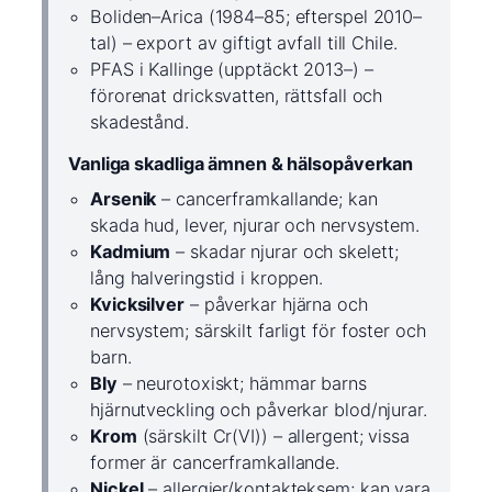
Boliden–Arica (1984–85; efterspel 2010–
tal) – export av giftigt avfall till Chile.
PFAS i Kallinge (upptäckt 2013–) –
förorenat dricksvatten, rättsfall och
skadestånd.
Vanliga skadliga ämnen & hälsopåverkan
Arsenik
– cancerframkallande; kan
skada hud, lever, njurar och nervsystem.
Kadmium
– skadar njurar och skelett;
lång halveringstid i kroppen.
Kvicksilver
– påverkar hjärna och
nervsystem; särskilt farligt för foster och
barn.
Bly
– neurotoxiskt; hämmar barns
hjärnutveckling och påverkar blod/njurar.
Krom
(särskilt Cr(VI)) – allergent; vissa
former är cancerframkallande.
Nickel
– allergier/kontakteksem; kan vara