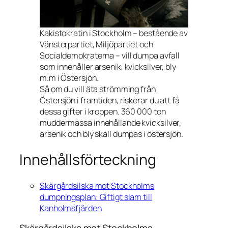
Kakistokratin i Stockholm – bestående av
Vänsterpartiet, Miljöpartiet och
Socialdemokraterna – vill dumpa avfall
som innehåller arsenik, kvicksilver, bly
m.m i Östersjön.
Så om du vill äta strömming från
Östersjön i framtiden, riskerar du att få
dessa gifter i kroppen. 360 000 ton
muddermassa innehållande kvicksilver,
arsenik och bly skall dumpas i östersjön.
Innehållsförteckning
Skärgårdsilska mot Stockholms
dumpningsplan: Giftigt slam till
Kanholmsfjärden