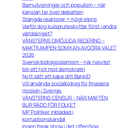
Barnutvisningar och populism – när
känslan tar över debatten
Stängda reaktorer = högt elpris
Varför dog kulspruteskyttar först i andra
världskriget?
VÄNSTERNS OMÖJLIGA REGERING –
MAKTKAMPEN SOM KAN AVGÖRA VALET
2026
Svensk bidragsislamism – när naivitet
blir ett hot mot demokratin
Nytt sätt att kapa ditt BankID
Vill använda socialbidrag för finasiera
moskér i Sverige.
VÄNSTERNS CENSUR – NÄR MAKTEN
BLIR RÄDD FÖR FOLKET
MP Politiker inbladad i
korruptionskandal
Ingen freak show i det offentliga