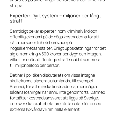
strejka.
Experter: Dyrt system – miljoner per långt
straff
Samtidigt pekar experter inom kriminalvård och
offentlig ekonomi på de höga kostnaderna för att
hålla personer frihetsberövade på
högsäkerhetsanstalter. Enligt uppskattningar rör det
sig om omkring 4 500 kronor per dygn och intagen,
vilket innebär att fleråriga straff snabbt summerar
till miljonbelopp per person.
Det har i politiken diskuterats om vissa intagna
skulle kunna placeras utomlands, till exempel i
Burundi, för att minska kostnaderna, men några
sådana lösningar har ännu inte genomförts. Därmed
fortsätter kostnadsansvaret att ligga på Sverige,
och svenska skattebetalare får ta notan för denna
extrema lyxvård av kriminella element.