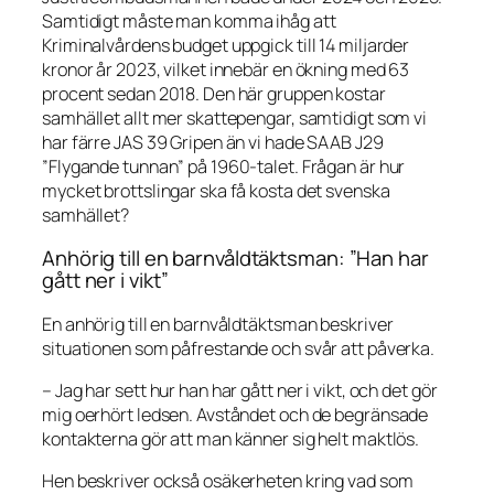
Samtidigt måste man komma ihåg att
Kriminalvårdens budget uppgick till 14 miljarder
kronor år 2023, vilket innebär en ökning med 63
procent sedan 2018. Den här gruppen kostar
samhället allt mer skattepengar, samtidigt som vi
har färre JAS 39 Gripen än vi hade SAAB J29
”Flygande tunnan” på 1960-talet. Frågan är hur
mycket brottslingar ska få kosta det svenska
samhället?
Anhörig till en barnvåldtäktsman: ”Han har
gått ner i vikt”
En anhörig till en barnvåldtäktsman beskriver
situationen som påfrestande och svår att påverka.
– Jag har sett hur han har gått ner i vikt, och det gör
mig oerhört ledsen. Avståndet och de begränsade
kontakterna gör att man känner sig helt maktlös.
Hen beskriver också osäkerheten kring vad som