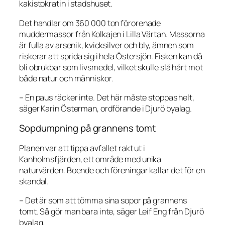
kakistokratin i stadshuset.
Det handlar om 360 000 ton förorenade
muddermassor från Kolkajen i Lilla Värtan. Massorna
är fulla av arsenik, kvicksilver och bly, ämnen som
riskerar att sprida sig i hela Östersjön. Fisken kan då
bli obrukbar som livsmedel, vilket skulle slå hårt mot
både natur och människor.
– En paus räcker inte. Det här måste stoppas helt,
säger Karin Österman, ordförande i Djurö byalag.
Sopdumpning på grannens tomt
Planen var att tippa avfallet rakt ut i
Kanholmsfjärden, ett område med unika
naturvärden. Boende och föreningar kallar det för en
skandal.
– Det är som att tömma sina sopor på grannens
tomt. Så gör man bara inte, säger Leif Eng från Djurö
byalag.