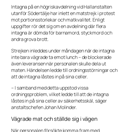
Intagna på en högriskavdelning vid Hallanstalten
utanför Södertälje har inlett en matstrejk i protest
mot portionsstorlekar och matkvalitet. Enligt
uppgifter rör det sig om en avdelning där flera
intagna är dömda för barnamord, styckmord och
andra grova brott.
Strejken inleddes under måndagen när de intagna
inte bara vägrade ta emot lunch – de blockerade
även leveransen när personalen skulle dela ut
maten. Händelsen ledde till ordningsstörningar och
att de intagna låstes in på sina celler.
– I samband med detta uppstod vissa
ordningsproblem, vilket ledde till att de intagna
låstes in på sina celler av säkerhetsskäl, säger
anstaltschefen Johan Molinder.
Vägrade mat och ställde sig i vägen
När personalen försökte komma fram med