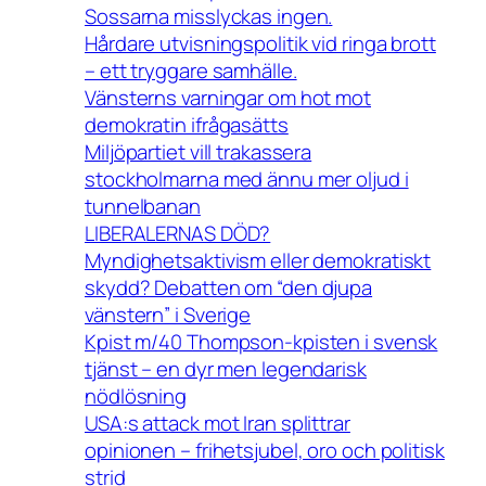
Sossarna misslyckas ingen.
Hårdare utvisningspolitik vid ringa brott
– ett tryggare samhälle.
Vänsterns varningar om hot mot
demokratin ifrågasätts
Miljöpartiet vill trakassera
stockholmarna med ännu mer oljud i
tunnelbanan
LIBERALERNAS DÖD?
Myndighetsaktivism eller demokratiskt
skydd? Debatten om “den djupa
vänstern” i Sverige
Kpist m/40 Thompson-kpisten i svensk
tjänst – en dyr men legendarisk
nödlösning
USA:s attack mot Iran splittrar
opinionen – frihetsjubel, oro och politisk
strid