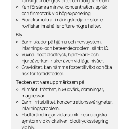
känsligt under graviditet och tidig barndom.
Kan försämra minne, koncentration, språk
och finmotorik vid hög exponering.
Bioackumulerar i näringskedjan – större
rovfiskar innehåller oftare högre halter.
Bly
Barn: skador på hjärna och nervsystem,
inlärnings- och beteendeproblem, sänkt IQ.
Vuxna: högt blodtryck, hjärt–kärl- och
njurpåverkan; risker även vid låga nivåer.
Graviditet: kan hämma fostertillväxt och öka
risk för förtidsfödsel.
Tecken att vara uppmärksam på
Allmänt: trötthet, huvudvärk, domningar,
magbesvär.
Barn: irritabilitet, koncentrationssvårigheter,
inlärningsproblem.
Hudförändringar vid arsenik; neurologiska
symtom vid kvicksilver; blodtrycksstegring
vid bly.