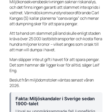
Miljökonsekvensbeskrivningen saknar riskanalys,
och det finns ingen garanti att slammet inte sprids i
vattnet. Värmdös kommunstyrelseordförande Carl
Kangas (S) kallar planerna ”oansvariga” och menar
att dumpning sker för att spara pengar.
Att ta hand om slammet på land skulle enligt staden
kräva över 25 000 lastbilstransporter och kosta flera
hundra miljoner kronor – vilket anges som orsak till
att man vill dumpa i havet.
Man släpper inte ut gift i havet för att spara pengar.
Det som hamnar där ligger kvar för alltid, säger Leif
Eng.
Beslut från miljödomstolen väntas senast våren
2026.
Fakta: Miljöskandaler i Sverige sedan
1900-talet
Urval av uppmärksammade fall (ungefärlig