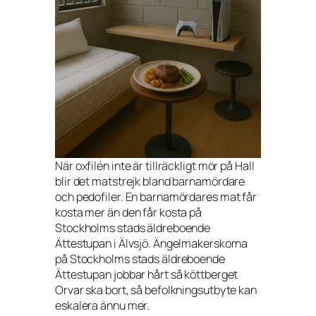
När oxfilén inte är tillräckligt mör på Hall
blir det matstrejk bland barnamördare
och pedofiler. En barnamördares mat får
kosta mer än den får kosta på
Stockholms stads äldreboende
Ättestupan i Älvsjö. Ängelmakerskorna
på Stockholms stads äldreboende
Ättestupan jobbar hårt så köttberget
Orvar ska bort, så befolkningsutbyte kan
eskalera ännu mer.