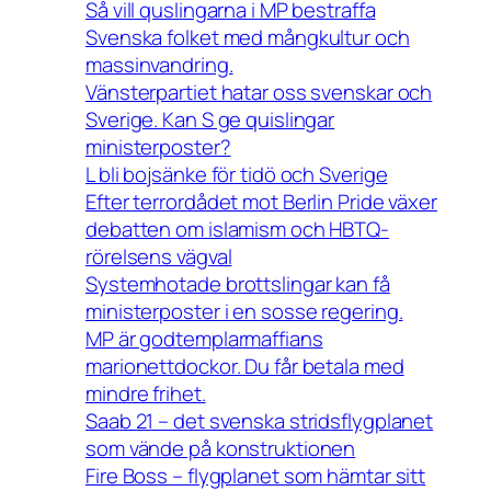
Så vill quslingarna i MP bestraffa
Svenska folket med mångkultur och
massinvandring.
Vänsterpartiet hatar oss svenskar och
Sverige. Kan S ge quislingar
ministerposter?
L bli bojsänke för tidö och Sverige
Efter terrordådet mot Berlin Pride växer
debatten om islamism och HBTQ-
rörelsens vägval
Systemhotade brottslingar kan få
ministerposter i en sosse regering.
MP är godtemplarmaffians
marionettdockor. Du får betala med
mindre frihet.
Saab 21 – det svenska stridsflygplanet
som vände på konstruktionen
Fire Boss – flygplanet som hämtar sitt