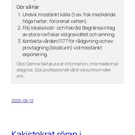
Gör så här
Undvik misstänkt källa (t.ex. fisk med kända
höga halter; förorenat vatten).
Följ lokala kost- och fiskråd. Begränsa intag
av stora rovfiskar vid graviditet och amning.
Kontakta vården/1177 för rådgivning och ev.
provtagning (blod/urin) vid misstänkt
exponering.
Obs! Denna faktaruta är information, inte medicinsk
diagnos. Sök professionell vård vid symtom eller
oro.
2025-09-12
Kakistokrat röran i