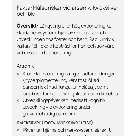
Fakta: Hälsorisker vid arsenik, kvicksilver
och bly
Översikt:
Långvarig eller hög exponering kan
skada nervsystem, hjärta–kärl, njurar och
utvecklingen hos foster och barn. Råd: undvik
källan, följ lokala kostråd för fisk, och sök vård
vid misstänkt exponering.
Arsenik
Kronisk exponering kan ge hudförändringar
(hyperpigmentering, keratos), ökad
cancerrisk (hud, lunga, urinblåsa), samt
ökad risk för hjärt–kärlsjukdom och diabetes.
Utvecklingspåverkan: nedsatt kognitiv
utveckling vid exponering under
graviditet/tidig barndom.
Kvicksilver (metylkvicksilver i fisk)
Påverkar hjärna och nervsystem; särskilt