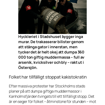
Hyckleriet i Stadshuset bygger inga
murar. De trakasserar bilister genom
att stänga gator i innerstan, men
tycker det är helt okej att dumpa 360
000 ton giftig muddermassa – full av
arsenik, kvicksilver och bly – rakt ut i
Östersjön.
Folket har tillfälligt stoppat kakistokratin
Efter massiva protester har Stockholms stads
planer på att dumpa giftiga muddermassor i
Kanholmsfjärden tvingats till ett tillfälligt stopp. Det
är en seger för folket – åtminstone för stunden – mot