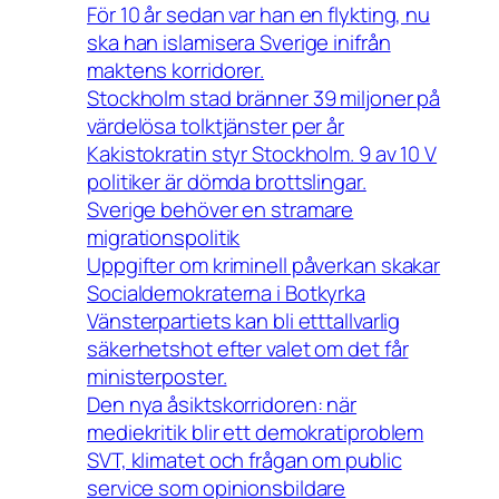
För 10 år sedan var han en flykting, nu
ska han islamisera Sverige inifrån
maktens korridorer.
Stockholm stad bränner 39 miljoner på
värdelösa tolktjänster per år
Kakistokratin styr Stockholm. 9 av 10 V
politiker är dömda brottslingar.
Sverige behöver en stramare
migrationspolitik
Uppgifter om kriminell påverkan skakar
Socialdemokraterna i Botkyrka
Vänsterpartiets kan bli etttallvarlig
säkerhetshot efter valet om det får
ministerposter.
Den nya åsiktskorridoren: när
mediekritik blir ett demokratiproblem
SVT, klimatet och frågan om public
service som opinionsbildare