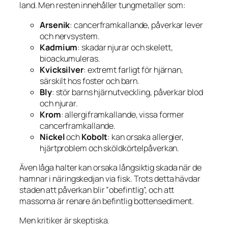
land. Men resten innehåller tungmetaller som:
Arsenik
: cancerframkallande, påverkar lever
och nervsystem.
Kadmium
: skadar njurar och skelett,
bioackumuleras.
Kvicksilver
: extremt farligt för hjärnan,
särskilt hos foster och barn.
Bly
: stör barns hjärnutveckling, påverkar blod
och njurar.
Krom
: allergiframkallande, vissa former
cancerframkallande.
Nickel
och
Kobolt
: kan orsaka allergier,
hjärtproblem och sköldkörtelpåverkan.
Även låga halter kan orsaka långsiktig skada när de
hamnar i näringskedjan via fisk. Trots detta hävdar
staden att påverkan blir ”obefintlig”, och att
massorna är renare än befintlig bottensediment.
Men kritiker är skeptiska.